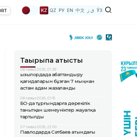
KZ
QZ
РУ
EN
中文
ق ز
ЎЗ
ORT
Тақырыпқа қатысты
08 тамыз 2026, 01:36
Қызылордада абаттандыру
қағидаларын бұзған 7 мыңнан
астам адам жазаланды
08 тамыз 2026, 01:15
БҚО-да тұрғындарға дөрекілік
танытқан шенеуніктер жауапқа
тартылды
07 тамыз 2026, 22:00
Павлодарда Сәтбаев атындағы