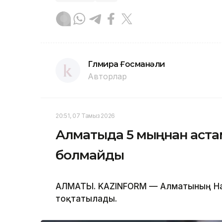
Гүлмира Ғосманәли
Авторлар
20:51, 07 Тамыз 2026
Алматыда 5 мыңнан астам
болмайды
АЛМАТЫ. KAZINFORM — Алматының Нау
тоқтатылады.