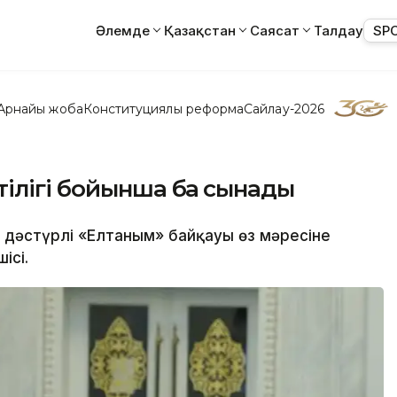
Әлемде
Қазақстан
Саясат
Талдау
SP
Арнайы жоба
Конституциялық реформа
Сайлау-2026
ілігі бойынша бақ сынады
 дәстүрлі «Елтаным» байқауы өз мәресіне
ісі.