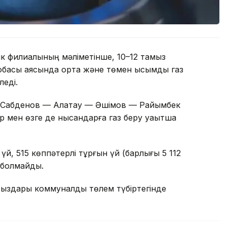
к филиалының мәліметінше, 10–12 тамыз
обасы аясында орта және төмен қысымды газ
леді.
е Сабденов — Алатау — Әшімов — Райымбек
 мен өзге де нысандарға газ беру уақытша
й, 515 көппәтерлі тұрғын үй (барлығы 5 112
з болмайды.
рыздары коммуналдық төлем түбіртегінде