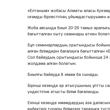
«Елтаным» жобасы Алматы қаласы Қоғамд
қоғамдық бірлестігінің ұйымдастыруымен өтк
Жоба аясында биыл 20-29 тамыз аралығын
бағытталған оқыту семинары өткен болат
Бұл семинарлардың қорытындысы бойынш
алған білімдерін бағалауға бағытталған «Е
Сол байқаудың қорытындысы бойынша 24 
жолдама алған болатын.
Биылғы байқауда 8 имам бақ сынады.
Бірінші кезеңде әр қатысушының ұлттық с
үндестігіне қатысты білімі бағаланды.
Екінші кезеңде имамдардың қазақ даласы
еңбектері туралы білімдері таразыға түсті