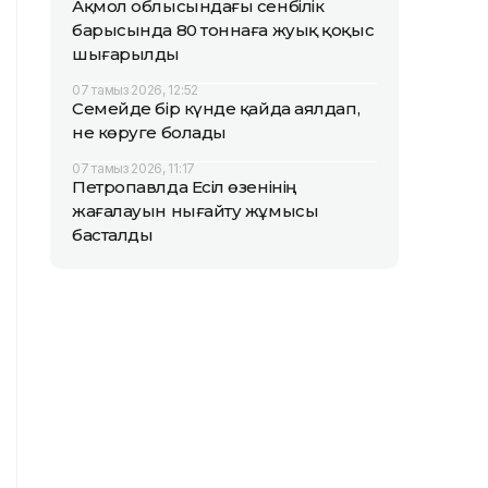
Ақмол облысындағы сенбілік
барысында 80 тоннаға жуық қоқыс
шығарылды
07 тамыз 2026, 12:52
Семейде бір күнде қайда аялдап,
не көруге болады
07 тамыз 2026, 11:17
Петропавлда Есіл өзенінің
жағалауын нығайту жұмысы
басталды