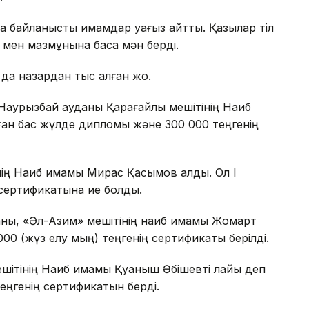
тқа байланысты имамдар уағыз айтты. Қазылар тіл
ғы мен мазмұнына баса мән берді.
да назардан тыс қалған жоқ.
Наурызбай ауданы Қарағайлы мешітінің Наиб
ан бас жүлде дипломы және 300 000 теңгенің
нің Наиб имамы Мирас Қасымов алды. Ол I
 сертификатына ие болды.
даны, «Әл-Азим» мешітінің наиб имамы Жомарт
00 (жүз елу мың) теңгенің сертификаты берілді.
ешітінің Наиб имамы Қуаныш Әбішевті лайық деп
теңгенің сертификатын берді.