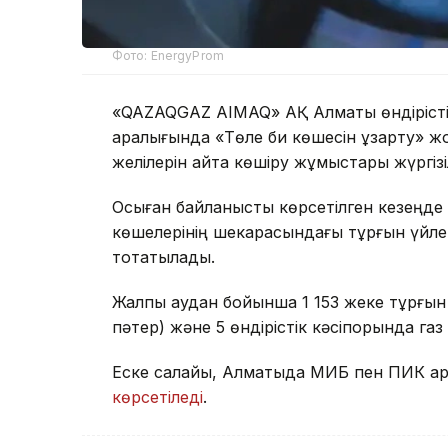
Фото: EnergyProm
«QAZAQGAZ AIMAQ» АҚ Алматы өндірісті
аралығында «Төле би көшесін ұзарту» ж
желілерін қайта көшіру жұмыстары жүргізі
Осыған байланысты көрсетілген кезеңд
көшелерінің шекарасындағы тұрғын үйлер
тоқтатылады.
Жалпы аудан бойынша 1 153 жеке тұрғын ү
пәтер) және 5 өндірістік кәсіпорында га
Еске салайық, Алматыда МИБ пен ПИК қа
көрсетіледі
.