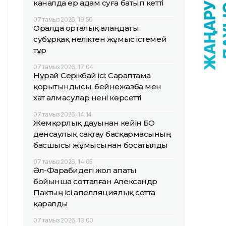
каналда ер адам суға батып кетті
07 тамыз 2026, 19:56
Оралда орталық алаңдағы
субұрқақ неліктен жұмыс істемей
тұр
07 тамыз 2026, 17:04
Нұрай Серікбай ісі: Сараптама
қорытындысы, бейнежазба мен
хат алмасулар нені көрсетті
07 тамыз 2026, 14:14
Жемқорлық дауынан кейін БҚО
денсаулық сақтау басқармасының
басшысы жұмысынан босатылды
07 тамыз 2026, 14:05
Әл-Фарабидегі жол апаты
бойынша сотталған Александр
Пактың ісі апелляциялық сотта
қаралды
07 тамыз 2026, 13:00