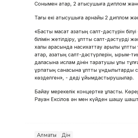
Сонымен қатар, 2 қатысушыға диплом жән
Тағы екі қатысушыға арнайы 2 диплом жән
«Басты мақсат қазақтың салт-дәстүрін біл
білімін жетілдіру, ұлттық салт-дәстүрді 
халық арасында насихаттау арқылы ұлтты
қатар, қазақтың салт-дәстүрлерін, ырым-тиы
даласына ислам дінін таратушы ұлы тұлғ
ұрпақтың санасына ұлттық құндылықтарды сі
көзделген», - деді ұйымдастырушылар.
Байқау мерекелік концертке ұласты. Кө
Рауан Ексілов ән мен күйден шашу шашт
Алматы
Дін