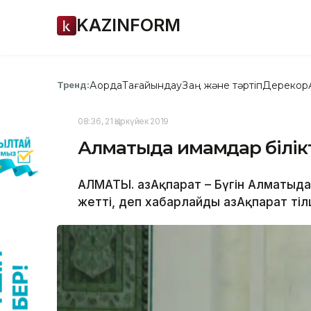
KAZINFORM
Ақорда
Тағайындау
Заң және тәртіп
Дерекқор
Тренд:
08:36, 21 Қыркүйек 2019
Алматыда имамдар білікт
АЛМАТЫ. ҚазАқпарат – Бүгін Алматыда
жетті, деп хабарлайды ҚазАқпарат тілш