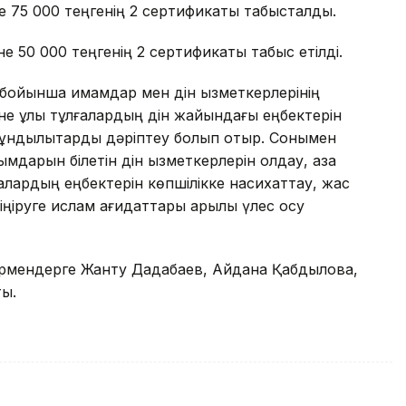
е 75 000 теңгенің 2 сертификаты табысталды.
е 50 000 теңгенің 2 сертификаты табыс етілді.
уі бойынша имамдар мен дін қызметкерлерінің
және ұлы тұлғалардың дін жайындағы еңбектерін
қ құндылықтарды дәріптеу болып отыр. Сонымен
мдарын білетін дін қызметкерлерін қолдау, қазақ
алардың еңбектерін көпшілікке насихаттау, жас
ңіруге ислам қағидаттары арқылы үлес қосу
рермендерге Жанту Дадабаев, Айдана Қабдылова,
ы.