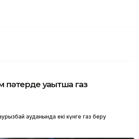
 пәтерде уақытша газ
рызбай ауданында екі күнге газ беру