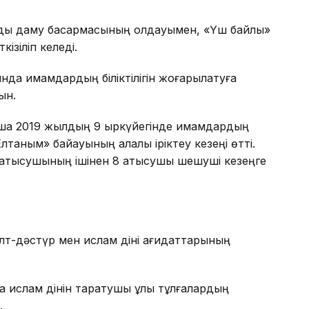
ық даму басқармасының қолдауымен, «Үш байлық»
ізіліп келеді.
да имамдардың біліктілігін жоғарылатуға
ын.
а 2019 жылдың 9 қыркүйегінде имамдардың
лтаным» байқауының қалалық іріктеу кезеңі өтті.
қатысушының ішінен 8 қатысушы шешуші кезеңге
алт-дәстүр мен ислам діні қағидаттарының
на ислам дінін таратушы ұлы тұлғалардың
.