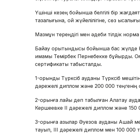
Үшінші кезең бойынша белгілі бір жағдая
тазалығына, ой жүйелілігіне, сөз қысқалы
Мазмұн тереңдігі мен әдеби тілдік норма 
Байқау қорытындысы бойынша бас жүлде 
имамы Темірбек Пернебекке бұйырды. Оғ
сертификаты табысталды.
1-орынды Түрксіб ауданы Түрксіб мешіті
дәрежелі диплом және 200 000 теңгенің
2-орынға лайық деп табылған Алатау ау
Кершеевке II дәрежелі диплом және 150 0
3-орынға қазылар Әуезов ауданы Ақшай м
тауып, III дәрежелі диплом мен 100 000 