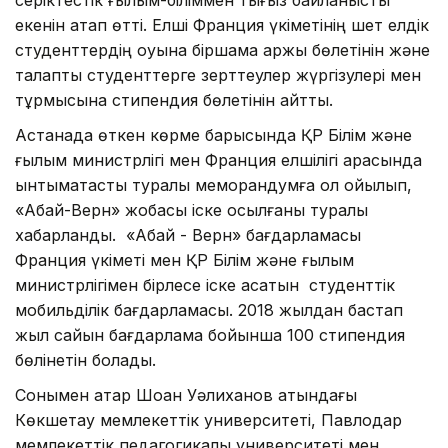
екенін атап өтті. Елші Франция үкіметінің шет елдік
студенттердің оқуына біршама қаржы бөлетінін және
талапты студенттерге зерттеулер жүргізулері мен
тұрмысына стипендия бөлетінін айтты.
Астанада өткен көрме барысында ҚР Білім және
ғылым министрлігі мен Франция елшілігі арасында
ынтымақтастық туралы меморандумға қол қойылып,
«Абай-Верн» жобасы іске қосылғаны туралы
хабарланды. «Абай - Верн» бағдарламасы
Франция үкіметі мен ҚР Білім және ғылым
министрлігімен бірлесе іске асатын студенттік
мобильділік бағдарламасы. 2018 жылдан бастап
жыл сайын бағдарлама бойынша 100 стипендия
бөлінетін болады.
Сонымен қатар Шоқан Уәлиханов атындағы
Көкшетау мемлекеттік университеті, Павлодар
мемлекеттік педагогикалық университеті мен