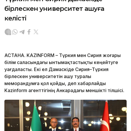
бірлескен университет ашуға
келісті
АСТАНА. KAZINFORM – Түркия мен Сирия жоғары
білім саласындағы ынтымақтастықты кеңейтуге
уағдаласты. Екі ел Дамаскіде Сирия–Түркия
бірлескен университетін ашу туралы
меморандумға қол қойды, деп хабарлайды
Kazinform агенттігінің Анкарадағы меншікті тілшісі.