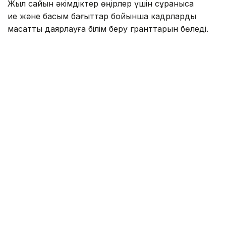
Жыл сайын әкімдіктер өңірлер үшін сұранысқа
ие және басым бағыттар бойынша кадрларды
мақсатты даярлауға білім беру гранттарын бөледі.
Биыл жергілікті атқарушы органдар (бакалавриат,
магистратура, резидентура бағдарламалары
бойынша) оқуға 2392 білім беру грантын бөлді.
— Ең көп грантты Астана қаласының
әкімдігі — 303, Шымкент қаласы — 285
грант, Шығыс Қазақстан облысы — 270
гранттан бөлді. Одан кейін Батыс
Қазақстан облысы — 211 грант, Абай
облысы мен Түркістан облысы — 200
гранттан, Ақмола облысы — 199 грант,
Қарағанды облысы — 198 грант, Атырау
облысы — 187 грант, Маңғыстау облысы —
163 грант бөлді. Қалған өңірлердің әрқайсысы
100-ге жуық грант ұсынды, — делінген