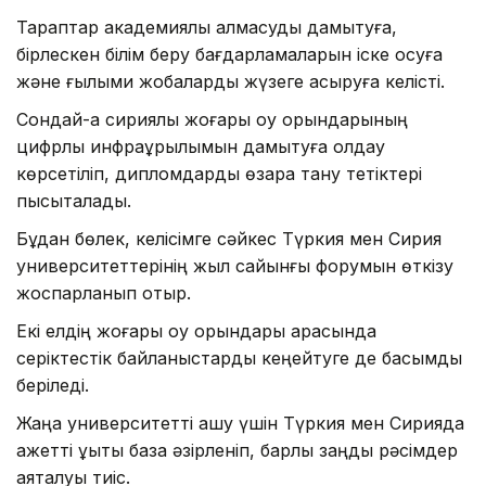
Тараптар академиялық алмасуды дамытуға,
бірлескен білім беру бағдарламаларын іске қосуға
және ғылыми жобаларды жүзеге асыруға келісті.
Сондай-ақ сириялық жоғары оқу орындарының
цифрлық инфрақұрылымын дамытуға қолдау
көрсетіліп, дипломдарды өзара тану тетіктері
пысықталады.
Бұдан бөлек, келісімге сәйкес Түркия мен Сирия
университеттерінің жыл сайынғы форумын өткізу
жоспарланып отыр.
Екі елдің жоғары оқу орындары арасында
серіктестік байланыстарды кеңейтуге де басымдық
беріледі.
Жаңа университетті ашу үшін Түркия мен Сирияда
қажетті құқықтық база әзірленіп, барлық заңдық рәсімдер
аяқталуы тиіс.