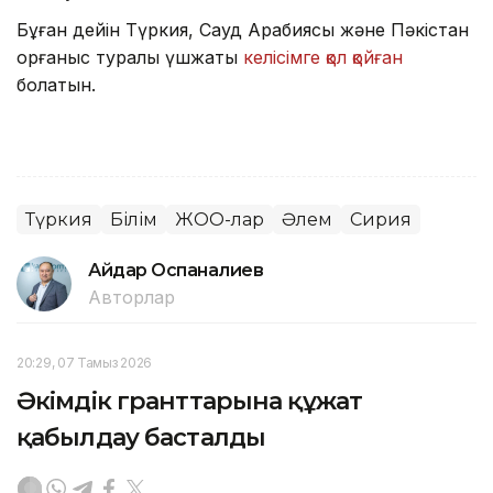
Бұған дейін Түркия, Сауд Арабиясы және Пәкістан
қорғаныс туралы үшжақты
келісімге қол қойған
болатын.
Түркия
Білім
ЖОО-лар
Әлем
Сирия
Айдар Оспаналиев
Авторлар
20:29, 07 Тамыз 2026
Әкімдік гранттарына құжат
қабылдау басталды