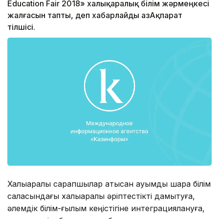
Education Fair 2018» халықаралық білім жәрмеңкесі
жалғасын тапты, деп хабарлайды ҚазАқпарат
тілшісі.
Халықаралық сарапшылар қатысқан ауқымды шара білім
саласындағы халықаралық әріптестікті дамытуға,
әлемдік білім-ғылым кеңістігіне интеграциялануға,