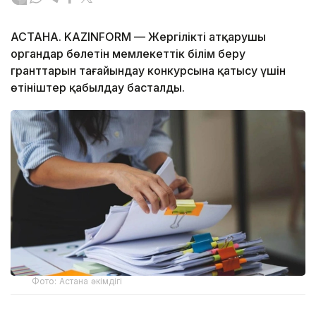
АСТАНА. KAZINFORM — Жергілікті атқарушы
органдар бөлетін мемлекеттік білім беру
гранттарын тағайындау конкурсына қатысу үшін
өтініштер қабылдау басталды.
Фото: Астана әкімдігі