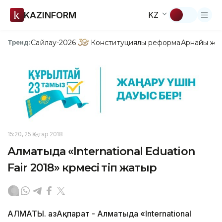
KAZINFORM
KZ
Сайлау-2026
Конституциялық реформа
Арнайы жо
Тренд:
15:20, 25 Қаңтар 2018
Алматыда «International Eduation
Fair 2018» көрмесі өтіп жатыр
АЛМАТЫ. ҚазАқпарат - Алматыда «International