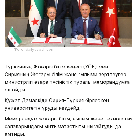
Фото: dailysabah.com
Түркияның Жоғары білім кеңесі (YÖK) мен
Сирияның Жоғары білім және ғылыми зерттеулер
министрлігі өзара түсіністік туралы меморандумға
қол қойды.
Құжат Дамаскіде Сирия–Түркия бірлескен
университетін құруды көздейді.
Меморандум жоғары білім, ғылым және технология
салаларындағы ынтымақтастықты нығайтуды да
қамтиды.