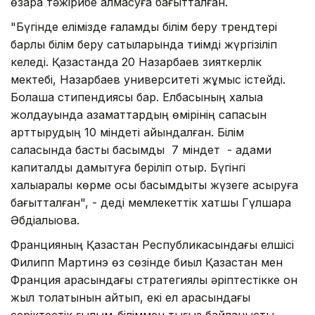
өзара тәжірибе алмасуға бағытталған.
"Бүгінде елімізде ғаламдық білім беру трендтері
барлық білім беру сатыларында тиімді жүргізіліп
келеді. Қазақстанда 20 Назарбаев зияткерлік
мектебі, Назарбаев университеті жұмыс істейді.
Болашақ стипендиясы бар. Елбасының халыққа
жолдауында азаматтардың өмірінің сапасын
арттырудың 10 міндеті айқындалған. Білім
саласында басты басымдық 7 міндет - адами
капиталды дамытуға беріліп отыр. Бүгінгі
халықаралық көрме осы басымдықты жүзеге асыруға
бағытталған", - деді мемлекеттік хатшы Гүлшара
Әбдіқалықова.
Францияның Қазақстан Республикасындағы елшісі
Филипп Мартинэ өз сөзінде биыл Қазақстан мен
Франция арасындағы стратегиялық әріптестікке он
жыл толатынын айтып, екі ел арасындағы
серіктестік ғылым-біліммен тығыз байланысты