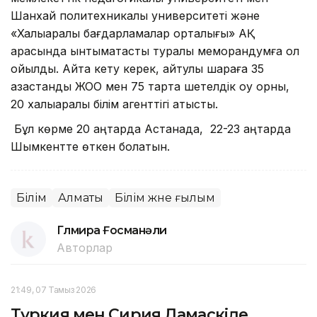
Шанхай политехникалық университеті және
«Халықаралық бағдарламалар орталығы» АҚ
арасында ынтымақтастық туралы меморандумға қол
қойылды. Айта кету керек, айтулы шараға 35
қазақстандық ЖОО мен 75 тарта шетелдік оқу орны,
20 халықаралық білім агенттігі қатысты.
Бұл көрме 20 қаңтарда Астанада, 22-23 қаңтарда
Шымкентте өткен болатын.
Білім
Алматы
Білім және ғылым
Гүлмира Ғосманәли
Авторлар
21:49, 07 Тамыз 2026
Түркия мен Сирия Дамаскіде