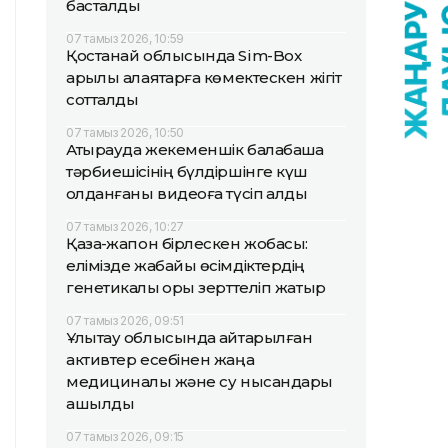
басталды
07 тамыз 2026, 10:59
Қостанай облысында Sim-Box
арқылы алаяқтарға көмектескен жігіт
сотталды
07 тамыз 2026, 10:50
Атырауда жекеменшік балабақша
тәрбиешісінің бүлдіршінге күш
қолданғаны видеоға түсіп қалды
07 тамыз 2026, 10:27
Қазақ-жапон бірлескен жобасы:
елімізде жабайы өсімдіктердің
генетикалық қоры зерттеліп жатыр
07 тамыз 2026, 09:51
Ұлытау облысында қайтарылған
активтер есебінен жаңа
медициналық және су нысандары
ашылды
07 тамыз 2026, 09:15