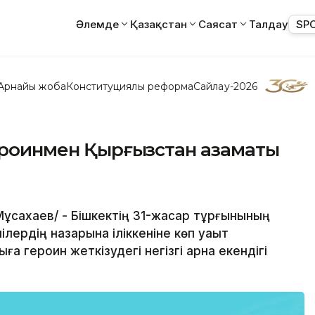
Әлемде
Қазақстан
Саясат
Талдау
SP
Арнайы жоба
Конституциялық реформа
Сайлау-2026
героинмен Қырғызстан азаматы
 Мұсахаев/ - Бішкектің 31-жасар тұрғынының
лердің назарына іліккеніне көп уақыт
а героин жеткізудегі негізгі арна екендігі