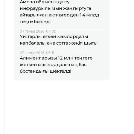
Ақмола облысында су
инфрақұрылымын жаңғыртуға
қайтарылған активтерден 1,4 млрд
теңге бөлінді
07 тамыз 2026, 07:30
Үйі тарлық еткен қызылордалық
көпбалалы ана сотта жеңіп шықты
07 тамыз 2026, 05:11
Алимент қарызы 12 млн теңгеге
жеткен қызылордалықтың бас
бостандығы шектелді