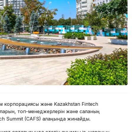
лем корпорациясы және Kazakhstan Fintech
ыларын, топ-менеджерлерін және саланың
ech Summit (CAFS) алаңында жинайды.
иет орталығында өтетін ауқымды іс-шараның