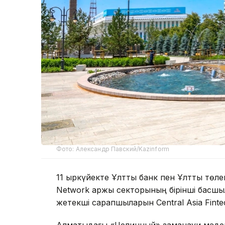
Фото: Александр Павский/Kazinform
11 қыркүйекте Ұлттық банк пен Ұлттық тө
Network қаржы секторының бірінші басш
жетекші сарапшыларын Central Asia Fint
Алматыдағы «Целинный» заманауи мәден