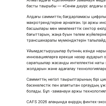
басты тақырыбы — «Сенім дәуірі: алдағы 
Алдағы саммиттің бағдарламасы цифрлық 
макротрендтеріне арналған. Ірі қаржы 
басшылары мен мемлекеттік сектор өкіл
бағыттарын, жаңа буын төлем жүйелерін
трансшекаралық мүмкіндіктерін талқылайд
Ұйымдастырушылар бүгіннің өзінде нарық
инновацияларға ерекше назар аударып о
сарапшылар жасанды интеллектіні нақты 
жолдарын және қадағалау технологияла
Саммиттің негізгі тақырыптарының бірі ц
бәсекелестік пен алаяқтықтан қорғаудың ұ
болады. Бұл -заманауи қаржы технология
CAFS 2026 алаңында өңірдің финтех-экож