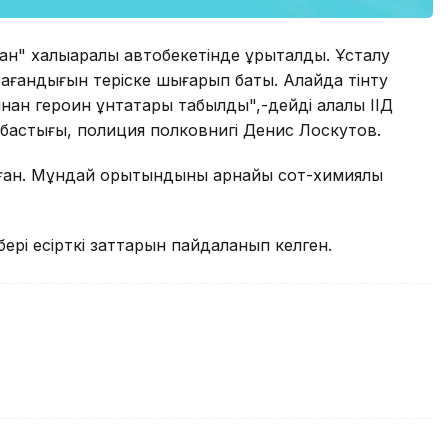
ан" халықаралық автобекетінде құрықталды. Ұсталу
тағандығын теріске шығарып бақты. Алайда тінту
нан героин ұнтақтары табылды",-дейді қалалық ІІД
 бастығы, полиция полковнигі Денис Лоскутов.
ған. Мұндай қорытындыны арнайы сот-химиялық
ері есірткі заттарын пайдаланып келген.