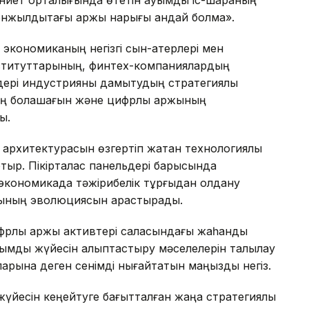
онжылдықтағы қаржы нарығы қандай болмақ».
экономиканың негізгі сын-қатерлері мен
институттарының, финтех-компаниялардың
дері индустрияны дамытудың стратегиялық
ің болашағын және цифрлық қаржының
ы.
 архитектурасын өзгертіп жатқан технологиялық
тыр. Пікірталас панельдері барысында
экономикада тәжірибелік тұрғыдан қолдану
рының эволюциясын қарастырады.
ифрлық қаржы активтері саласындағы жаһандық
жымдық жүйесін қалыптастыру мәселелерін талқылау
ларына деген сенімді нығайтатын маңызды негіз.
үйесін кеңейтуге бағытталған жаңа стратегиялық