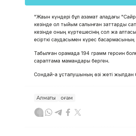
"Жақын күндері бұл азамат қаладағы "Сайр
кезінде ол тыйым салынған заттарды сақ
кезінде оның күртешесінің сол жақ қалтасы
есірткі саудасымен күрес басқармасының
Табылған орамада 194 грамм героин бол
сараптама мамандары берген.
Сондай-ақ ұсталушының өзі жеті жылдан б
Алматы
Қоғам