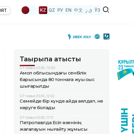
KZ
QZ
РУ
EN
中文
ق ز
ЎЗ
ORT
Тақырыпқа қатысты
07 тамыз 2026, 13:00
Ақмол облысындағы сенбілік
барысында 80 тоннаға жуық қоқыс
шығарылды
07 тамыз 2026, 12:52
Семейде бір күнде қайда аялдап, не
көруге болады
07 тамыз 2026, 11:17
Петропавлда Есіл өзенінің
жағалауын нығайту жұмысы