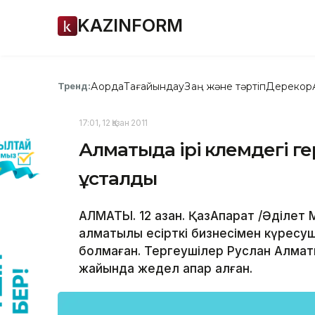
KAZINFORM
Ақорда
Тағайындау
Заң және тәртіп
Дерекқор
Тренд:
17:01, 12 Қазан 2011
Алматыда ірі көлемдегі 
ұсталды
АЛМАТЫ. 12 қазан. ҚазАқпарат /Әділет
алматылық есірткі бизнесімен күресуші
болмаған. Тергеушілер Руслан Алматығ
жайында жедел ақпар алған.