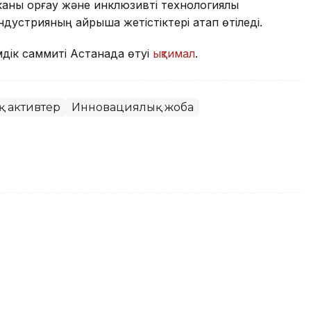
ны қорғау және инклюзивті технологиялық
дустрияның айрықша жетістіктері атап өтіледі.
дік саммиті Астанада өтуі
ықтимал
.
 активтер
Инновациялық жоба