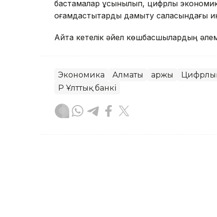
бастамалар ұсынылып, цифрлық экономика
қоғамдастықтарды дамыту саласындағы ин
Айта кетелік әйел көшбасшылардың әлем
Экономика
Алматы
Қаржы
Цифрлық
ҚР Ұлттық банкі
Назым Бөлесова
Авторлар
20:11, 06 Тамыз 2026