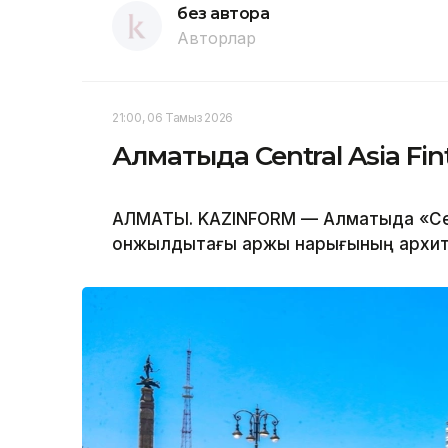
без автора
Авторлар
21:00, 06 Тамыз 2026
Алматыда Central Asia Fin
АЛМАТЫ. KAZINFORM — Алматыда «Centr
онжылдықтағы қаржы нарығының архит