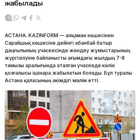
жабылады
АСТАНА. KAZINFORM — Қалқаман көшесінен
Сарайшық көшесіне дейінгі Қабанбай батыр
даңғылының учаскесінде жөндеу жұмыстарының
жүргізілуіне байланысты ағымдағы жылдың 7-8
тамызы аралығында аталған учаскеде көлік
қозғалысы ішінара жабылатын болады. Бұл туралы
Астана қаласының әкімдігі мәлім етті.