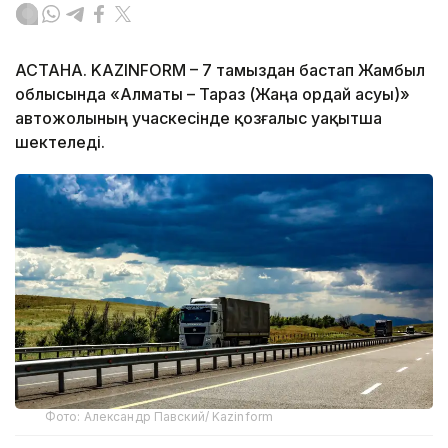
АСТАНА. KAZINFORM – 7 тамыздан бастап Жамбыл
облысында «Алматы – Тараз (Жаңа Қордай асуы)»
автожолының учаскесінде қозғалыс уақытша
шектеледі.
Фото: Александр Павский/ Kazinform