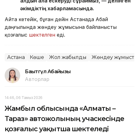
алдын ала ескеруді сұраймыз, — делінген
әкімдіктің хабарламасында.
Айта кетейік, бұған дейін Астанада Абай
даңғылында жөндеу жұмысына байланысты
қозғалыс
шектелген
еді.
Астана
Көше
Жол жабылды
Жөндеу жұмыста
Бақытгүл Абайқызы
Авторлар
14:46, 06 Тамыз 2026
Жамбыл облысында «Алматы –
Тараз» автожолының учаскесінде
қозғалыс уақытша шектеледі