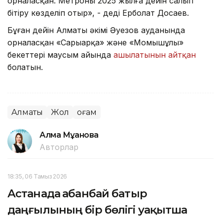
орналасқан. Метроны 2025 жылға дейін салып
бітіру көзделіп отыр», - деді Ерболат Досаев.
Бұған дейін Алматы әкімі Әуезов ауданында
орналасқан «Сарыарқа» және «Момышұлы»
бекеттері маусым айында
ашылатынын айтқан
болатын.
Алматы
Жол
Қоғам
Алма Мұқанова
Авторлар
18:35, 06 Тамыз 2026
Астанада Қабанбай батыр
даңғылының бір бөлігі уақытша