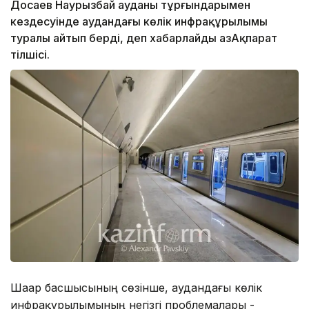
Досаев Наурызбай ауданы тұрғындарымен
кездесуінде аудандағы көлік инфрақұрылымы
туралы айтып берді, деп хабарлайды ҚазАқпарат
тілшісі.
Шаһар басшысының сөзінше, аудандағы көлік
инфрақұрылымының негізгі проблемалары -