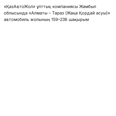
«ҚазАвтоЖол» ұлттық компаниясы Жамбыл
облысында «Алматы – Тараз (Жаңа Қордай асуы)»
автомобиль жолының 159–238 шақырым
аралығында орташа жөндеу жұмыстары
жүргізілетінін хабарлады.
Осыған байланысты 2026 жылғы 7 тамыздан
бастап жөндеу жұмыстары аяқталғанға дейін күн
сайын сағат 08:00-ден 20:00-ге дейін Тараз қаласы
бағытына қарай көлік қозғалысына уақытша
шектеу енгізіледі.