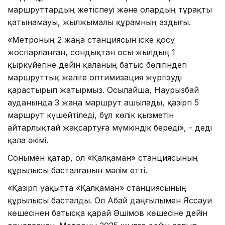
маршруттардың жетіспеуі және олардың тұрақты
қатынамауы, жылжымалы құрамның аздығы.
«Метроның 2 жаңа станциясын іске қосу
жоспарланған, сондықтан осы жылдың 1
қыркүйегіне дейін қаланың батыс бөлігіндегі
маршруттық желіге оптимизация жүргізуді
қарастырып жатырмыз. Осылайша, Наурызбай
ауданында 3 жаңа маршрут ашылады, қазіргі 5
маршрут күшейтіледі, бұл көлік қызметін
айтарлықтай жақсартуға мүмкіндік береді», - деді
қала әкімі.
Сонымен қатар, ол «Қалқаман» станциясының
құрылысы басталғанын мәлім етті.
«Қазіргі уақытта «Қалқаман» станциясының
құрылысы басталды. Ол Абай даңғылымен Яссауи
көшесінен батысқа қарай Әшімов көшесіне дейін