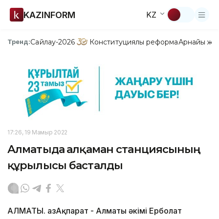
KAZINFORM
KZ
Сайлау-2026
Конституциялық реформа
Арнайы жо
Тренд:
17:26, 19 Мамыр 2022
Алматыда Қалқаман станциясының
құрылысы басталды
АЛМАТЫ. ҚазАқпарат - Алматы әкімі Ерболат