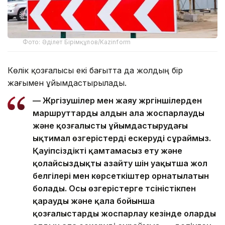
Фото: Әділет Бірімқұлов/Kazinform
Көлік қозғалысы екі бағытта да жолдың бір
жағымен ұйымдастырылады.
— Жүргізушілер мен жаяу жүргіншілерден
маршруттарды алдын ала жоспарлауды
және қозғалысты ұйымдастырудағы
ықтимал өзгерістерді ескеруді сұраймыз.
Қауіпсіздікті қамтамасыз ету және
қолайсыздықты азайту үшін уақытша жол
белгілері мен көрсеткіштер орнатылатын
болады. Осы өзгерістерге түсіністікпен
қарауды және қала бойынша
қозғалыстарды жоспарлау кезінде оларды