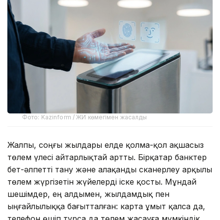
Фото: Kazinform / ЖИ көмегімен жасалды
Жалпы, соңғы жылдары елде қолма-қол ақшасыз
төлем үлесі айтарлықтай артты. Бірқатар банктер
бет-әлпетті тану және алақанды сканерлеу арқылы
төлем жүргізетін жүйелерді іске қосты. Мұндай
шешімдер, ең алдымен, жылдамдық пен
ыңғайлылыққа бағытталған: карта ұмыт қалса да,
телефон өшіп тұрса да төлем жасауға мүмкіндік