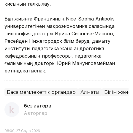
қисынын талқылау.
Бұл жиынға Францияның Nice-Sophia Antipolis
университетінен макроэкономика саласында
философия докторы Ирина Сысоева-Массон,
Ресейден Нижегородск білім беруді дамыту
институты педагогика және андрогогика
кафедрасының профессоры, педагогика
ғылымының докторы Юрий Мануйловмейман
ретіндеқатыспақ.
Басқа мемлекеттік органдар
Алматы
Білім және
без автора
Авторлар
08:00, 27 Сәуір 2026