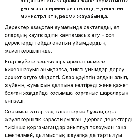
қолданыстағы заңнама және нормативтік-
құқықтық актілермен реттеледі, – делінген
министрліктің ресми жауабында.
Деректер Қазақстан аумағында сақталады, ал
олардың қауіпсіздігін қамтамасыз ету – сол
деректерді пайдаланатын ұйымдардың
жауапкершілігінде.
Егер жүйеге заңсыз кіру әрекеті немесе
кибершабуыл анықталса, тиісті ұйымдар дереу
әрекет етуге міндетті. Олар қауіптің алдын алып,
жүйенің жұмысын қалпына келтіреді және қажет
болған жағдайда қосымша қорғаныс шараларын
енгізеді.
Сонымен қатар заң талаптарын бұзғандарға
жауапкершілік қарастырылған. Дербес деректерді
тиісінше қорғамағандар айыппұл төлеумен ғана
шектелмей, қылмыстық жауапқа да тартылуы