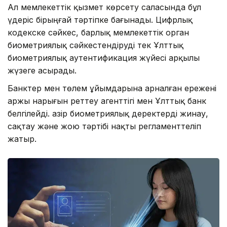
Ал мемлекеттік қызмет көрсету саласында бұл
үдеріс бірыңғай тәртіпке бағынады. Цифрлық
кодекске сәйкес, барлық мемлекеттік орган
биометриялық сәйкестендіруді тек Ұлттық
биометриялық аутентификация жүйесі арқылы
жүзеге асырады.
Банктер мен төлем ұйымдарына арналған ережені
Қаржы нарығын реттеу агенттігі мен Ұлттық банк
белгілейді. Қазір биометриялық деректерді жинау,
сақтау және жою тәртібі нақты регламенттеліп
жатыр.