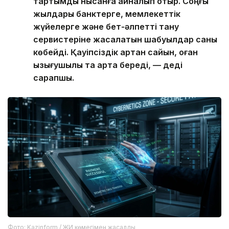
тартымды нысанға айналып отыр. Соңғы
жылдары банктерге, мемлекеттік
жүйелерге және бет-әлпетті тану
сервистеріне жасалатын шабуылдар саны
көбейді. Қауіпсіздік артқан сайын, оған
қызығушылық та арта береді, — деді
сарапшы.
Фото: Kazinform / ЖИ көмегімен жасалды