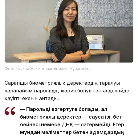
Фото: Гаухар Жахметованың жеке мұрағатынан
Сарапшы биометриялық деректердің таралуы
қарапайым парольдің жария болуынан әлдеқайда
қауіпті екенін айтады.
— Парольді өзгертуге болады, ал
биометриялық деректер — саусақ ізі, бет
бейнесі немесе ДНҚ — өзгермейді. Егер
мұндай мәліметтер бөтен адамдардың