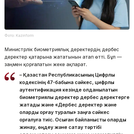
Фото: Kazinform
Министрлік биометриялық деректердің дербес
деректер қатарына жататынын атап өтті. Бұл —
заңмен қорғалатын жеке ақпарат.
– Қазақстан Республикасының Цифрлық
кодексінің 47-бабына сәйкес, цифрлық
аутентификация кезінде қолданылатын
биометриялық деректер дербес деректерге
жатады және «Дербес деректер және
оларды қорғау туралы» заңға сәйкес
қорғалуға тиіс. Осыған байланысты оларды
жинау, өңдеу және сақтау тәртібі