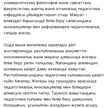
университетінің философия және саясаттану
факультетінің жалпы және этникалық педагогика
кафедрасы ұйымдастырып отыр. Мақсат -
еліміздегі барысында білім беру саласындағы
инновациялар мен реформаларға педагогикалық
талдау жасау.
Онда мына мәселелер қаралады деп
жоспарлануда: республиканың әлеуметтік-
экономикалық және мәдени дамуында жоғары
білім беру рөлін талқылау; Жаһандану әлеміндегі
қоғамның қазіргі даму кезеңінде Қазақстан
Республикасындағы педагогика ғылымының қазіргі
күйін бағалау; Жоғары оқу орындары арасында
педагогикалық инновациялар мен білімдерін
алмасуға септігін тигізу; Тәуелсіз Қазақстандағы
педагогика ғылымы мен білім беру дамуының
болашағын, ұсынылған жолдарын жүзеге асыру