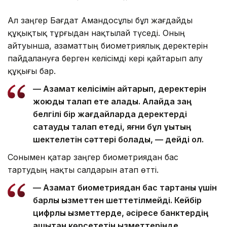
Ал заңгер Бағдат Амандосұлы бұл жағдайды
құқықтық тұрғыдан нақтылай түседі. Оның
айтуынша, азаматтың биометриялық деректерін
пайдалануға берген келісімді кері қайтарып алу
құқығы бар.
— Азамат келісімін қайтарып, деректерін
жоюды талап ете алады. Алайда заң
белгілі бір жағдайларда деректерді
сақтауды талап етеді, яғни бұл құқықтың
шектелетін сәттері болады, — дейді ол.
Сонымен қатар заңгер биометриядан бас
тартудың нақты салдарын атап өтті.
— Азамат биометриядан бас тартқаны үшін
барлық қызметтен шеттетілмейді. Кейбір
цифрлық қызметтерде, әсіресе банктердің
қашықтан көрсететін қызметтерінде,