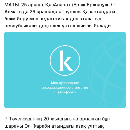
МАТЫ. 25 қараша. ҚазАқпарат /Ерлік Ержанұлы/ -
Алматыда 29 қарашада «Тәуелсіз Қазақстандағы
білім беру мен педагогика» деп аталатын
республикалық дөңгелек үстел жиыны болады.
ҚР Тәуелсіздігінің 20 жылдығына арналған бұл
шараны Әл-Фараби атындағы Қазақ ұлттық