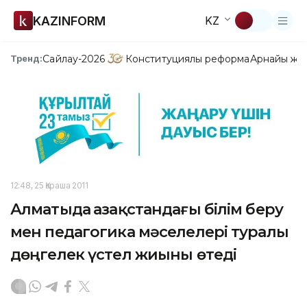
KAZINFORM
KZ
Сайлау-2026
Конституциялық реформа
Арнайы жо
Тренд:
12:48, 25 Қараша 2011
Алматыда Қазақстандағы білім беру
мен педагогика мәселелері туралы
дөңгелек үстел жиыны өтеді