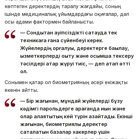
көптеген деректердің таралу жағдайы, соның
ішінде медициналық ұйымдардағы оқиғалар, дәл
осы адами фактормен байланысты.
— Сондықтан қауіпсіздікті сақтауда тек
техникаға ғана сүйенбеуі керек.
Жүйелердің қорғалуы, деректерге бақылау,
қызметкерлерді оқыту және қосымша тексеру
тәсілдері қатар жүруі тиіс, — деп атап өтті
ол.
Сонымен қатар ол биометрияның әсері екіжақты
екенін айтты.
— Бір жағынан, мұндай жүйелерді бұзу
кәдімгі парольдерге қарағанда қиын және
олар алаяқтықтың кей түрін азайтады. Екінші
жағынан, биометриялық деректер
сақталатын базалар хакерлер үшін