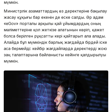
мүмкін.
Министрлік азаматтардың өз деректеріне бақылау
жасау құқығы бар екенін де еске салды. Әр адам
«eGov» порталы арқылы қай ұйымдардың оның
мәліметтеріне қол жеткізе алатынын көріп, қажет
болса берілген рұқсатты кері қайтарып ала алады.
Алайда бұл мүмкіндік барлық жағдайда бірдей іске
аса бермейді: кейбір жағдайларда деректерді жою
заң талаптарына байланысты кейінге қалдырылуы
мүмкін.