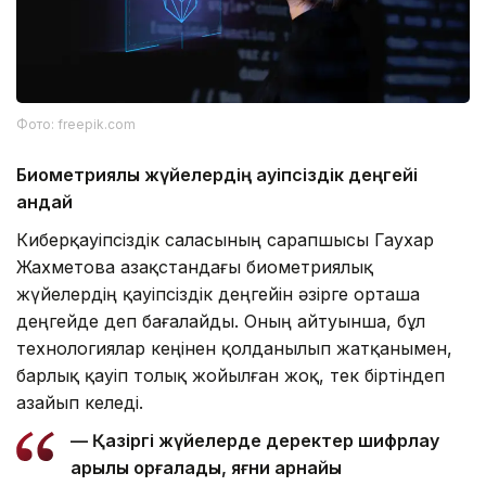
Фото: freepik.com
Биометриялық жүйелердің қауіпсіздік деңгейі
қандай
Киберқауіпсіздік саласының сарапшысы Гаухар
Жахметова Қазақстандағы биометриялық
жүйелердің қауіпсіздік деңгейін әзірге орташа
деңгейде деп бағалайды. Оның айтуынша, бұл
технологиялар кеңінен қолданылып жатқанымен,
барлық қауіп толық жойылған жоқ, тек біртіндеп
азайып келеді.
— Қазіргі жүйелерде деректер шифрлау
арқылы қорғалады, яғни арнайы