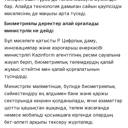
бар. Алайда технология дамыған сайын қауіпсіздік
мәселесінің де маңызы арта түседі.
Биометриялық деректер қалай қорғалады:
министрлік не дейді
Бұл мәселеге қатысты ҚР Цифрлық даму,
инновациялар және аэроғарыш өнеркәсібі
министрлігі Kazinform агенттігінің ресми сауалына
жауап беріп, биометриялық төлемдердің қалай
жұмыс істейтіні мен қалай қорғалатынын
түсіндірді.
Министрлік мәліметінше, бүгінде биометриялық
сәйкестендіру ең алдымен банк және қаржы
секторында кеңінен қолданылады, яғни азаматтар
шотты қашықтан ашқанда, төлем жасағанда
немесе мобильді қосымшаға кіргенде олардың
бет-әлпеті арқылы тексеру жүргізіледі.