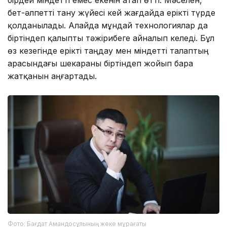
бет-әлпетті тану жүйесі кей жағдайда ерікті түрде
қолданылады. Алайда мұндай технологиялар да
біртіндеп қалыпты тәжірибеге айналып келеді. Бұл
өз кезегінде ерікті таңдау мен міндетті талаптың
арасындағы шекараны біртіндеп жойып бара
жатқанын аңғартады.
Фото: Бағдат Амандосұлының жеке мұрағаты