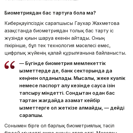
Биометриядан бас тартуға бола ма?
Киберқауіпсіздік сарапшысы Гаухар Жахметова
Қазақстанда биометриядан толық бас тарту іс
жүзінде қиын шаруа екенін айтады. Оның
пікірінше, бұл тек технология мәселесі емес,
цифрлық жүйенің қалай құрылғанына байланысты.
— Бүгінде биометрия мемлекеттік
қызметтерде де, банк секторында да
кеңінен қолданылады. Мысалы, жеке куәлік
немесе паспорт алу кезінде саусақ ізін
тапсыру міндетті. Сондықтан одан бас
тартқан жағдайда азамат кейбір
қызметтерге қол жеткізе алмайды, — дейді
сарапшы.
Сонымен бірге ол барлық биометриялық тәсіл
бірдей міндетті емес екенін атап өтті. Мәселен,