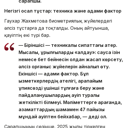
сарапшы.
Негізгі осал тұстар: техника және адами фактор
Гаухар Жахметова биометриялық жүйелердегі
әлсіз тұстарға да тоқталды. Оның айтуынша,
қауіптің екі түрі бар.
— Біріншісі — техникалық сипаттағы қатер.
Мысалы, құрылғыларды «алдау»: саусақ ізін
немесе бет бейнесін қолдан жасап көрсету,
әлсіз қорғаныс жүйелерін айналып өту.
Екіншісі — адами фактор. Бұл
қызметкерлердің қателігі, қарапайым
құпиясөзді үшінші тұлғаға беру және
пайдаланушылардың қауіп туралы
жеткілікті білмеуі. Мәліметтерге қарағанда,
азаматтардың шамамен 47 пайызы
мұндай қауіптен бейхабар, — деді ол.
Сарапшының сөзінше, 2025 жылы тіркелген