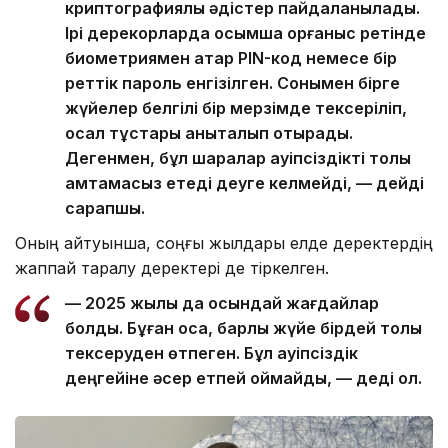
криптографиялық әдістер пайдаланылады.
Ірі дерекқорларда қосымша қорғаныс ретінде
биометриямен қатар PIN-код немесе бір
реттік пароль енгізілген. Сонымен бірге
жүйелер белгілі бір мерзімде тексеріліп,
осал тұстары анықталып отырады.
Дегенмен, бұл шаралар қауіпсіздікті толық
қамтамасыз етеді деуге келмейді, — дейді
сарапшы.
Оның айтуынша, соңғы жылдары елде деректердің
жаппай таралу деректері де тіркелген.
— 2025 жылы да осындай жағдайлар
болды. Бұған қоса, барлық жүйе бірдей толық
тексеруден өтпеген. Бұл қауіпсіздік
деңгейіне әсер етпей қоймайды, — деді ол.