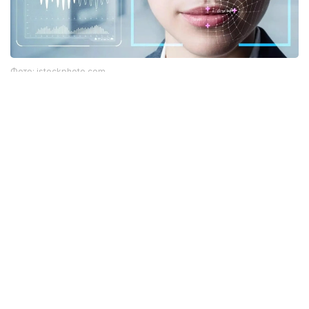
Фото: istockphoto.com
Әлемдік тәжірибе: технология бар, бірақ бәрі
бірдей сене бермейді
Биометриялық технологияларға қатысты
алаңдаушылық бекер емес. Әлемдік тәжірибе бұл
жүйелердің кей жағдайда қателік жіберіп, даулы
жағдайларға себеп болғанын көрсетіп отыр.
Мәселен, АҚШ-та бет-әлпетті тану жүйелері
адамдарды қате сәйкестендірген оқиғалар
тіркелген. Соның салдарынан тергеу барысында
жазықсыз азаматтардың аты аталған жағдайлар
да болған. Бұл ең озық алгоритмдердің өзі мінсіз
емес екенін аңғартады.