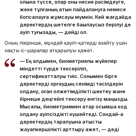
қолына түссе, олар оны несие рәсімдеуге,
жеке тұлғаның атын пайдалануға немесе
бопсалауға жұмсауы мүмкін. Кей жағдайда
деректердің шетелге бақылаусыз берілуі де
қауіп туғызады, — дейді ол.
Оның пікірінше, мұндай қауіп-қатерді азайту үшін
нақты іс-шаралар атқарылуы қажет.
— Ең алдымен, биометриялық жүйелер
міндетті түрде тексеріліп,
сертификатталуы тиіс. Сонымен бірге
деректерді қорғаудың сенімді тәсілдерін
қолдану, оған қолжетімділікті шектеу және
бірнеше деңгейлі тексеру енгізу маңызды.
Мысалы, биометриямен қатар қосымша код
қолдану қауіпсіздікті күшейтеді. Сондай-ақ
деректердің таралуына қатысты
жауапкершілікті арттыру қажет, — деді