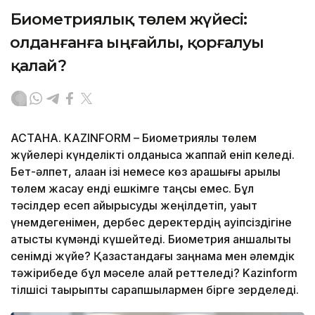
Биометриялық төлем жүйесі:
Қолданғанға ыңғайлы, қорғалуы
қалай?
АСТАНА. KAZINFORM – Биометриялық төлем
жүйелері күнделікті қолданысқа жаппай еніп келеді.
Бет-әлпет, алақан ізі немесе көз қарашығы арқылы
төлем жасау енді ешкімге таңсық емес. Бұл
тәсілдер есеп айырысуды жеңілдетіп, уақыт
үнемдегенімен, дербес деректердің қауіпсіздігіне
қатысты күмәнді күшейтеді. Биометрия қаншалықты
сенімді жүйе? Қазақстандағы заңнама мен әлемдік
тәжірибеде бұл мәселе қалай реттеледі? Kazinform
тілшісі тақырыпты сарапшылармен бірге зерделеді.