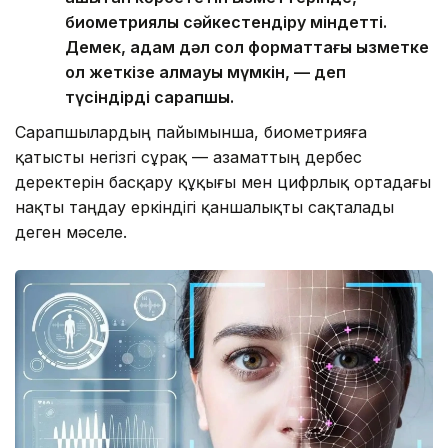
биометриялық сәйкестендіру міндетті.
Демек, адам дәл сол форматтағы қызметке
қол жеткізе алмауы мүмкін, — деп
түсіндірді сарапшы.
Сарапшылардың пайымынша, биометрияға
қатысты негізгі сұрақ — азаматтың дербес
деректерін басқару құқығы мен цифрлық ортадағы
нақты таңдау еркіндігі қаншалықты сақталады
деген мәселе.