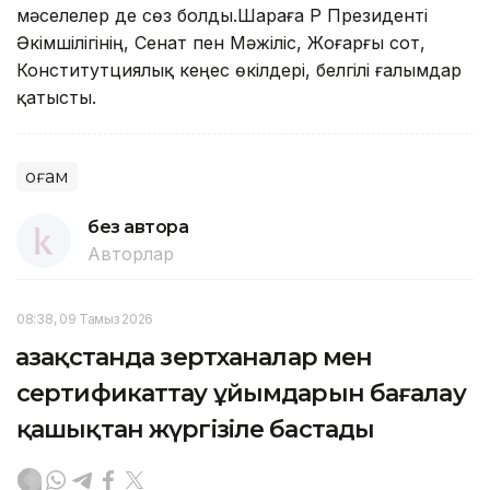
мәселелер де сөз болды.Шараға ҚР Президенті
Әкімшілігінің, Сенат пен Мәжіліс, Жоғарғы сот,
Конститутциялық кеңес өкілдері, белгілі ғалымдар
қатысты.
Қоғам
без автора
Авторлар
08:38, 09 Тамыз 2026
Қазақстанда зертханалар мен
сертификаттау ұйымдарын бағалау
қашықтан жүргізіле бастады