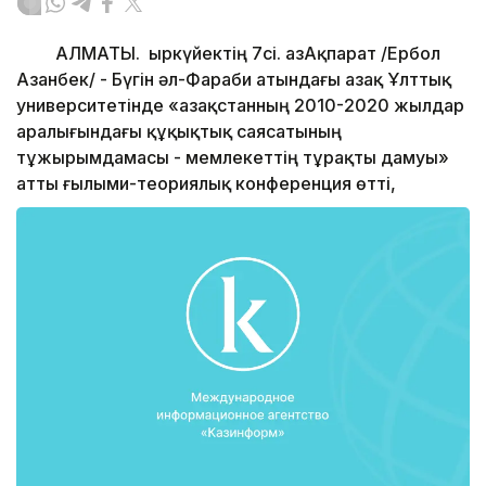
АЛМАТЫ. Қыркүйектің 7сі. ҚазАқпарат /Ербол
Азанбек/ - Бүгін әл-Фараби атындағы Қазақ Ұлттық
университетінде «Қазақстанның 2010-2020 жылдар
аралығындағы құқықтық саясатының
тұжырымдамасы - мемлекеттің тұрақты дамуы»
атты ғылыми-теориялық конференция өтті,