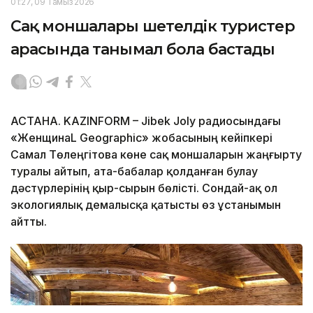
01:27, 09 Тамыз 2026
Сақ моншалары шетелдік туристер
арасында танымал бола бастады
АСТАНА. KAZINFORM – Jibek Joly радиосындағы
«ЖенщинаL Geographic» жобасының кейіпкері
Самал Төлеңгітова көне сақ моншаларын жаңғырту
туралы айтып, ата-бабалар қолданған булау
дәстүрлерінің қыр-сырын бөлісті. Сондай-ақ ол
экологиялық демалысқа қатысты өз ұстанымын
айтты.