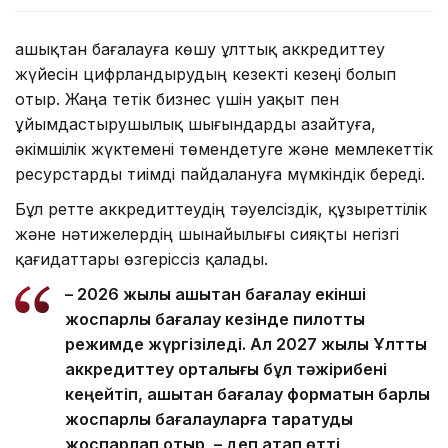
Қашықтан бағалауға көшу ұлттық аккредиттеу
жүйесін цифрландырудың кезекті кезеңі болып
отыр. Жаңа тетік бизнес үшін уақыт пен
ұйымдастырушылық шығындарды азайтуға,
әкімшілік жүктемені төмендетуге және мемлекеттік
ресурстарды тиімді пайдалануға мүмкіндік береді.
Бұл ретте аккредиттеудің тәуелсіздік, құзыреттілік
және нәтижелердің шынайылығы сияқты негізгі
қағидаттары өзгеріссіз қалады.
– 2026 жылы қашықтан бағалау екінші
жоспарлы бағалау кезінде пилоттық
режимде жүргізіледі. Ал 2027 жылы Ұлттық
аккредиттеу орталығы бұл тәжірибені
кеңейтіп, қашықтан бағалау форматын барлық
жоспарлы бағалауларға таратуды
жоспарлап отыр, – деп атап өтті