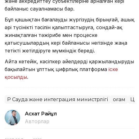
және аккредиттеу субъектілеріне арналған кері
байланыс сауалнамасы бар.
Бұл қашықтан бағалауды жүргізудің бірыңғай, ашық
әрі түсінікті тәсілін қалыптастыруға, сондай-ақ
жинақталған тәжірибе мен процеске
қатысушылардың кері байланысы негізінде жаңа
тетікті жетілдіруге мүмкіндік береді.
Айта кетейік, кәсіпкер әйелдерді қаржыландыруды
бақылайтын ұлттық цифрлық платформа
іске
қосылды
.
ҚР Сауда және интеграция министрлігі
Қоғам
Ци
Асхат Райқұл
Авторлар