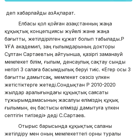
деп хабарлайды ҚазАқпарат.
Елбасы қол қойған Қазақстанның жаңа
құқықтық концепциясы жүйелі және жаңа
бағытты, жетілдірілген құжат болып табылады.ҚР
ҰҒА академигі, заң ғылымдарының докторы
Сұлтан Сартаевтың айтуынша, қазіргі заманауй
мемлекет білім, ғылым, денсаулық сақтау сынды
негізгі 3 салаға басымдылық беруі тиіс. «Егер осы 3
бағытты дамытсақ, мемлекет сөзсіз үлкен
жетістіктерге жетеді.Сондықтан ҚР 2010-2020
жылдар аралығындағы құқықтық саясаты
тұжырымдамасының жасалуы еліміздің құқық
ғылымын, ең бастысы елімізді дамытуға үлкен
септігін тигізеді» деді С.Сартаев.
Отырыс барысында құқықтық саланы
жетілдіру мен оның мемлекеттегі орны туралы