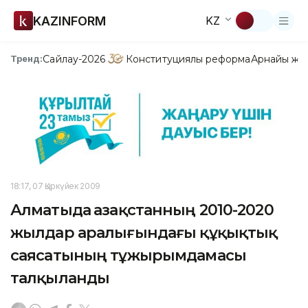
KAZINFORM
KZ
Сайлау-2026
Конституциялық реформа
Арнайы жо
Тренд:
18:17, 07 Қыркүйек 2009
Алматыда Қазақстанның 2010-2020
жылдар аралығындағы құқықтық
саясатының тұжырымдамасы
талқыланды