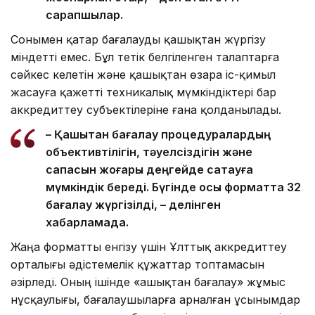
сарапшылар.
Сонымен қатар бағалауды қашықтан жүргізу
міндетті емес. Бұл тетік белгіленген талаптарға
сәйкес келетін және қашықтан өзара іс-қимыл
жасауға қажетті техникалық мүмкіндіктері бар
аккредиттеу субъектілеріне ғана қолданылады.
– Қашықтан бағалау процедуралардың
объективтілігін, тәуелсіздігін және
сапасын жоғары деңгейде сақтауға
мүмкіндік береді. Бүгінде осы форматта 32
бағалау жүргізілді, – делінген
хабарламада.
Жаңа форматты енгізу үшін Ұлттық аккредиттеу
орталығы әдістемелік құжаттар топтамасын
әзірледі. Оның ішінде «Қашықтан бағалау» жұмыс
нұсқаулығы, бағалаушыларға арналған ұсынымдар