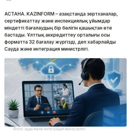
АСТАНА. KAZINFORM – Қазақстанда зертханалар,
сертификаттау және инспекциялық ұйымдар
міндетті бағалаудың бір бөлігін қашықтан өте
бастады. Ұлттық аккредиттеу орталығы осы
форматта 32 бағалау жүргізді, деп хабарлайды
Сауда және интеграция министрлігі.
Фото: ауда және интеграция министрлігі