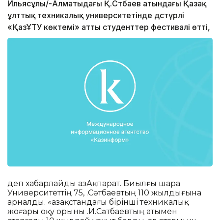
Ильясұлы/-Алматыдағы Қ.Сәтбаев атындағы Қазақ
ұлттық техникалық университетінде дәстүрлі
«ҚазҰТУ көктемі» атты студенттер фестивалі өтті,
деп хабарлайды ҚазАқпарат. Биылғы шара
Университеттің 75, Қ.Сәтбаевтың 110 жылдығына
арналды. «Қазақстандағы бірінші техникалық
жоғары оқу орыны Қ.И.Сәтбаевтың атымен