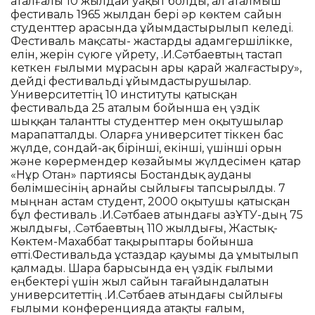
аталғалы 10 жылдай уақыт болды, ал аталмыш
фестиваль 1965 жылдан бері әр көктем сайын
студенттер арасында ұйымдастырылып келеді.
Фестиваль мақсаты- жастарды адамгершілікке,
елін, жерін сүюге үйрету, Қ.И.Сәтбаевтың тастап
кеткен ғылыми мұрасын ары қарай жалғастыру»,
дейді фестивальді ұйымдастырушылар.
Университеттің 10 институты қатысқан
фестивальда 25 аталым бойынша ең үздік
шыққан талантты студенттер мен оқытушылар
марапатталды. Оларға университет тіккен бас
жүлде, сондай-ақ бірінші, екінші, үшінші орын
және көрермендер көзайымы жүлдесімен қатар
«Нұр Отан» партиясы Бостандық ауданы
бөлімшесінің арнайы сыйлығы тапсырылды. 7
мыңнан астам студент, 2000 оқытушы қатысқан
бұл фестиваль Қ.И.Сәтбаев атындағы ҚазҰТУ-дың 75
жылдығы, Қ.Сәтбаевтың 110 жылдығы, Жастық-
Көктем-Махаббат тақырыптары бойынша
өтті.Фестивальда ұстаздар қауымы да ұмытылып
қалмады. Шара барысында ең үздік ғылыми
еңбектері үшін жыл сайын тағайындалатын
университеттің Қ.И.Сәтбаев атындағы сыйлығы
ғылыми конференцияда атақты ғалым,