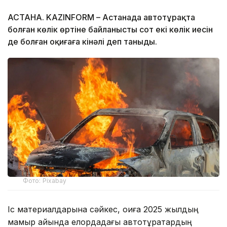
АСТАНА. KAZINFORM – Астанада автотұрақта
болған көлік өртіне байланысты сот екі көлік иесін
де болған оқиғаға кінәлі деп таныды.
Фото: Pixabay
Іс материалдарына сәйкес, оқиға 2025 жылдың
мамыр айында елордадағы автотұрақтардың