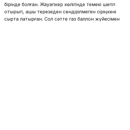
бірінде болған. Жауапкер көлігінде темекі шегіп
отырып, ашық терезеден сөндірілмеген сіріңкені
сыртқа лақтырған. Сол сәтте газ баллон жүйесімен
жабдықталған жақын маңдағы Audi A6 көлігі өртеніп
кеткен.
Талап қою көлік иесінің тұрғылықты жері бойынша
берілгендіктен, істі Тараз қалалық соты қараған.
Тәуелсіз бағалау қорытындысына сәйкес,
келтірілген материалдық залал 2,9 млн теңгеден
асқан. Өрттің басталу сәті бейнебақылау камерасына
түсіп қалған.
«Сараптама өрттің талап қоюшының
көлігінен газ буларының шығуы нәтижесінде
пайда болған газ-ауа қоспасының
тұтануынан болғанын анықтады. Ал тұтану
көзі жауапкер лақтырған сөндірілмеген
сіріңке болған», – деп мәлімдеді сот.