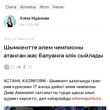
Оқиға
Алматы
Жол
Көлік
Алма Мұқанова
Авторлар
10:09, 06 Тамыз 2026
Шымкентте әлем чемпионы
атанған жас балуанға көлік сыйлады
АСТАНА. KAZINFORM -
Шымкент қаласында грек-
рим күресінен 17 жасқа дейінгі әлем чемпионы
Дияр Аманәліні салтанатты түрде қарсы алып,
құрмет көрсетті, деп хабарлайды
informsports.kz.