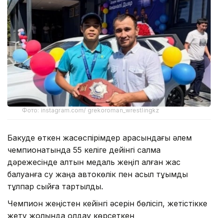
Фото: instagram.com/ grekoroman_wrestlingkz
Бакуде өткен жасөспірімдер арасындағы әлем
чемпионатында 55 келіге дейінгі салмақ
дәрежесінде алтын медаль жеңіп алған жас
балуанға су жаңа автокөлік пен асыл тұқымды
тұлпар сыйға тартылды.
Чемпион жеңістен кейінгі әсерін бөлісіп, жетістікке
жету жолында қолдау көрсеткен