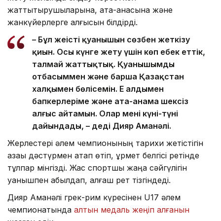
жаттықтырушыларына, ата-анасына және
жанкүйерлерге алғысын білдірді.
– Бұл жеңістің қуанышын сөзбен жеткізу
қиын. Осы күнге жету үшін көп еңбек еттік,
талмай жаттықтық. Қуанышымды
отбасыммен және барша Қазақстан
халқымен бөлісемін. Ең алдымен
бапкерлеріме және ата-анама шексіз
алғыс айтамын. Олар мені күні-түні
дайындады, – деді Дияр Аманәлі.
Жерлестері әлем чемпионының тарихи жетістігін
қазақы дәстүрмен атап өтіп, құрмет белгісі ретінде
тұлпар мінгізді. Жас спортшы жаңа сәйгүлігін
қуанышпен қабылдап, алғаш рет тізгіндеді.
Дияр Аманәлі грек-рим күресінен U17 әлем
чемпионатында
алтын медаль жеңіп алғанын