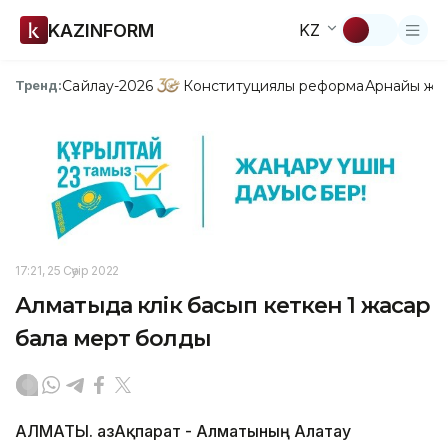
KAZINFORM
KZ
Сайлау-2026
Конституциялық реформа
Арнайы жо
Тренд:
17:21, 25 Сәуір 2022
Алматыда көлік басып кеткен 1 жасар
бала мерт болды
АЛМАТЫ. ҚазАқпарат - Алматының Алатау