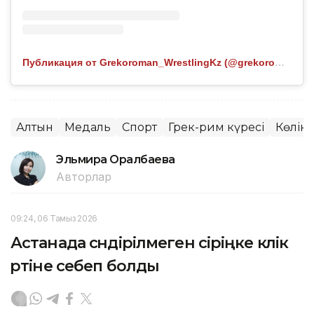
Публикация от Grekoroman_WrestlingKz (@grekoroman_wrestlingkz)
Алтын
Медаль
Спорт
Грек-рим күресі
Көлік
Эльмира Оралбаева
Авторлар
09:24, 06 Тамыз 2026
Астанада сөндірілмеген сіріңке көлік
өртіне себеп болды