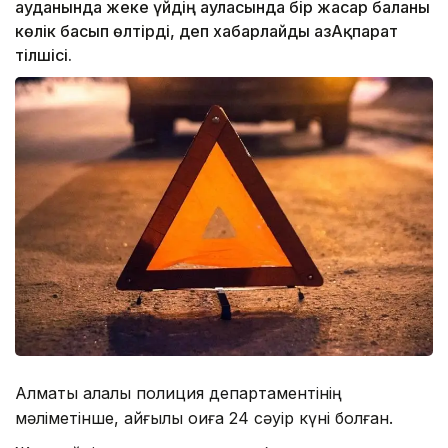
ауданында жеке үйдің ауласында бір жасар баланы
көлік басып өлтірді, деп хабарлайды ҚазАқпарат
тілшісі.
Алматы қалалық полиция департаментінің
мәліметінше, қайғылы оқиға 24 сәуір күні болған.