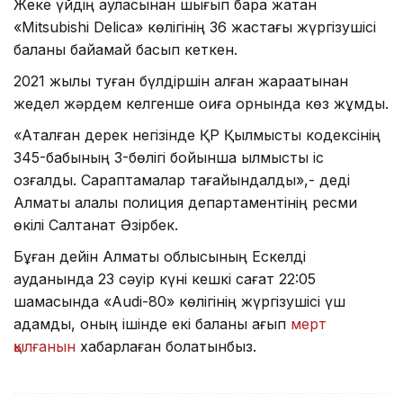
Жеке үйдің ауласынан шығып бара жатқан
«Mitsubishi Delica» көлігінің 36 жастағы жүргізушісі
баланы байқамай басып кеткен.
2021 жылы туған бүлдіршін алған жарақатынан
жедел жәрдем келгенше оқиға орнында көз жұмды.
«Аталған дерек негізінде ҚР Қылмыстық кодексінің
345-бабының 3-бөлігі бойынша қылмыстық іс
қозғалды. Сараптамалар тағайындалды»,- деді
Алматы қалалық полиция департаментінің ресми
өкілі Салтанат Әзірбек.
Бұған дейін Алматы облысының Ескелді
ауданында 23 сәуір күні кешкі сағат 22:05
шамасында «Audi-80» көлігінің жүргізушісі үш
адамды, оның ішінде екі баланы қағып
мерт
қылғанын
хабарлаған болатынбыз.