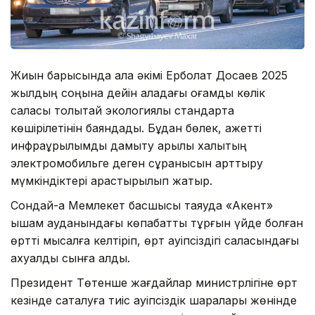
Жиын барысында қала әкімі Ерболат Досаев 2025
жылдың соңына дейін қаладағы қоғамдық көлік
саласы толықтай экологиялық стандартқа
көшірілетінін баяндады. Бұдан бөлек, қажетті
инфрақұрылымды дамыту арқылы халықтың
электромобильге деген сұранысын арттыру
мүмкіндіктері қарастырылып жатыр.
Сондай-ақ Мемлекет басшысы таяуда «Ақкент»
ықшам ауданындағы көпқабатты тұрғын үйде болған
өртті мысалға келтіріп, өрт қауіпсіздігі саласындағы
ахуалды сынға алды.
Президент Төтенше жағдайлар министрлігіне өрт
кезінде сақталуға тиіс қауіпсіздік шаралары жөнінде