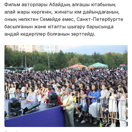
Фильм авторлары Абайдың алғашқы кітабының
қалай жарық көргенін, жинақты кім дайындағанын,
оның неліктен Семейде емес, Санкт-Петербургте
басылғанын және кітапты шығару барысында
қандай кедергілер болғанын зерттейді.