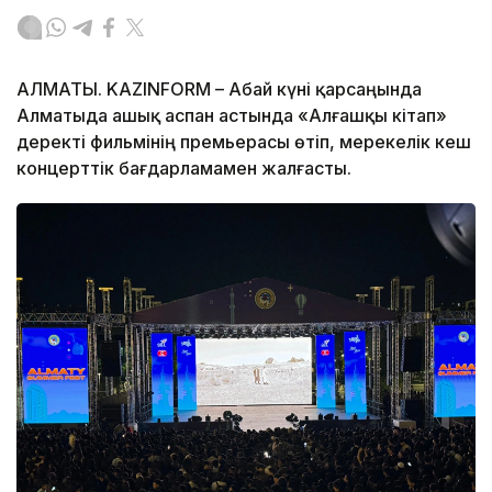
АЛМАТЫ. KAZINFORM – Абай күні қарсаңында
Алматыда ашық аспан астында «Алғашқы кітап»
деректі фильмінің премьерасы өтіп, мерекелік кеш
концерттік бағдарламамен жалғасты.