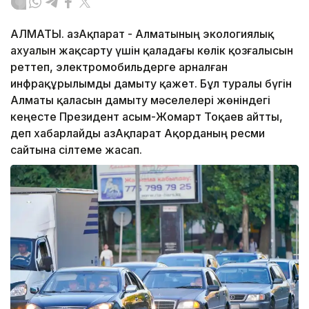
АЛМАТЫ. ҚазАқпарат - Алматының экологиялық
ахуалын жақсарту үшін қаладағы көлік қозғалысын
реттеп, электромобильдерге арналған
инфрақұрылымды дамыту қажет. Бұл туралы бүгін
Алматы қаласын дамыту мәселелері жөніндегі
кеңесте Президент Қасым-Жомарт Тоқаев айтты,
деп хабарлайды ҚазАқпарат Ақорданың ресми
сайтына сілтеме жасап.