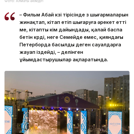
Фото: Алматы әкімдігі
– Фильм Абай көзі тірісінде өз шығармаларын
жинақтап, кітап етіп шығаруға әрекет етті
ме, кітапты кім дайындады, қалай баспа
бетін көрді, неге Семейде емес, қияндағы
Петерборда басылды деген сауалдарға
жауап іздейді, – делінген
ұйымдастырушылар ақпаратында.