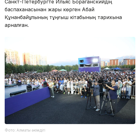
Санкт-Петербургте Ильяс Бораганскийдің
баспаханасынан жарық көрген Абай
Құнанбайұлының тұңғыш кітабының тарихына
арналған.
Фото: Алматы әкімдігі