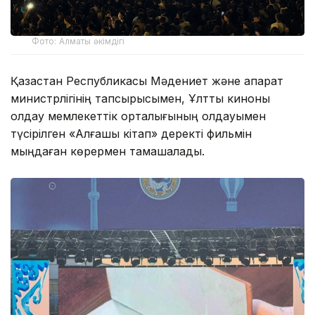
Фото: Алматы әкімдігі
Қазақстан Республикасы Мәдениет және ақпарат
министрлігінің тапсырысымен, Ұлттық киноны
қолдау мемлекеттік орталығының қолдауымен
түсірілген «Алғашқы кітап» деректі фильмін
мыңдаған көрермен тамашалады.