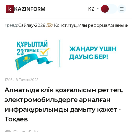
KAZINFORM
KZ
Сайлау-2026
Конституциялық реформа
Арнайы жо
Тренд:
17:16, 18 Тамыз 2023
Алматыда көлік қозғалысын реттеп,
электромобильдерге арналған
инфрақұрылымды дамыту қажет -
Тоқаев