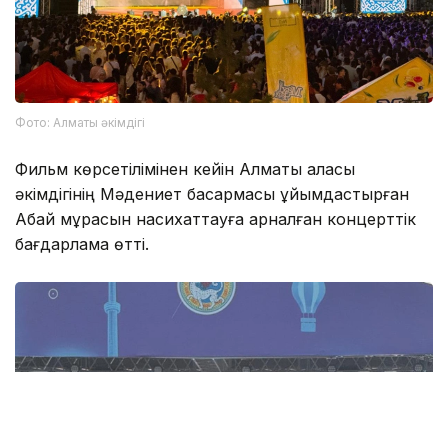
Фото: Алматы әкімдігі
Фильм көрсетілімінен кейін Алматы қаласы
әкімдігінің Мәдениет басқармасы ұйымдастырған
Абай мұрасын насихаттауға арналған концерттік
бағдарлама өтті.