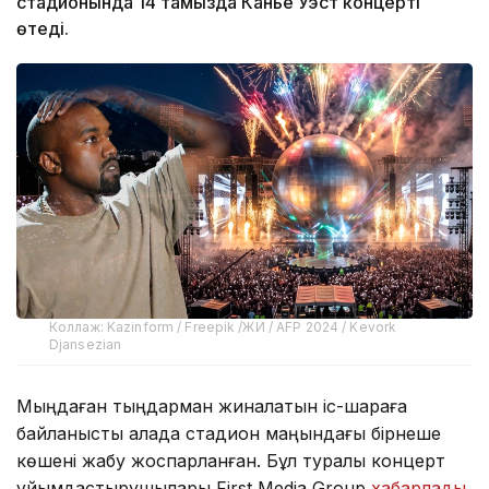
стадионында 14 тамызда Канье Уэст концерті
өтеді.
Коллаж: Kazinform / Freepik /ЖИ / AFP 2024 / Kevork
Djansezian
Мыңдаған тыңдарман жиналатын іс-шараға
байланысты қалада стадион маңындағы бірнеше
көшені жабу жоспарланған. Бұл туралы концерт
ұйымдастырушылары First Media Group
хабарлады.