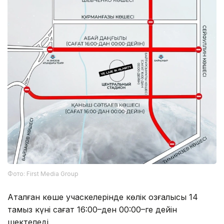
Фото: First Media Group
Аталған көше учаскелерінде көлік қозғалысы 14
тамыз күні сағат 16:00–ден 00:00–ге дейін
шектеледі.