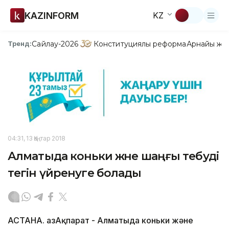
KAZINFORM
KZ
Сайлау-2026
Конституциялық реформа
Арнайы жо
Тренд:
04:31, 13 Қаңтар 2018
Алматыда коньки және шаңғы тебуді
тегін үйренуге болады
АСТАНА. ҚазАқпарат - Алматыда коньки және