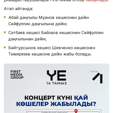
Атап айтқанда:
Абай даңғылы Мұқанов көшесінен дейін
Сейфуллин даңғылына дейін;
Сәтбаев көшесі Байзақов көшесінен Сейфуллин
даңғылынан дейін;
Байтұрсынов көшесі Шевченко көшесінен
Тимирязев көшесіне дейін жабық болады.