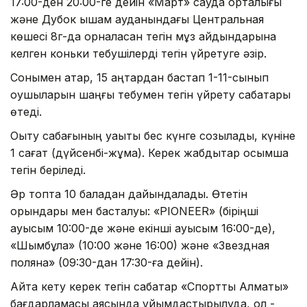
17:00-ден 20:00-ге дейін «Март» сауда орталығы
және Дубок ықшам ауданындағы Центральная
көшесі 8г-да орналасқан тегін мұз айдындарына
келген коньки тебушілерді тегін үйретуге әзір.
Сонымен қатар, 15 қаңтардан бастап 1-11-сынып
оқушыларын шаңғы тебумен тегін үйрету сабақтары
өтеді.
Оқыту сабағының уақыты бес күнге созылады, күніне
1 сағат (дүйсенбі-жұма). Керек жабдықтар қосымша
тегін беріледі.
Әр топта 10 баладан дайындалады. Өтетін
орындары мен басталуы: «PIONEER» (біріңші
ауысым 10:00-де және екінші ауысым 16:00-де),
«Шымбұлақ» (10:00 және 16:00) және «Звездная
поляна» (09:30-дан 17:30-ға дейін).
Айта кету керек тегін сабақтар «Спорттық Алматы»
бағдарламасы аясында ұйымдастырылуда, ол -