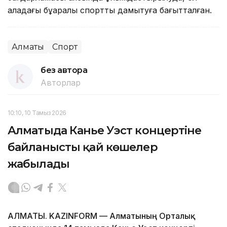
қаладағы бұқаралық спортты дамытуға бағытталған.
Алматы
Спорт
без автора
Авторлар
10:10, 10 Тамыз 2026
Алматыда Канье Уэст концертіне
байланысты қай көшелер
жабылады
АЛМАТЫ. KAZINFORM — Алматының Орталық