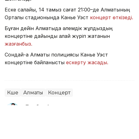
Еске салайық, 14 тамыз сағат 21:00–де Алматының
Орталық стадионында Канье Уэст
концерт өткізеді.
Бұған дейін Алматыда әлемдік жұлдыздың
концертіне дайындық қалай жүріп жатқанын
жазғанбыз.
Сондай-ақ Алматы полициясы Канье Уэст
концертіне байланысты
ескерту жасады.
Көше
Алматы
Концерт
Досбол Атажан
Авторлар
08:40, 10 Тамыз 2026