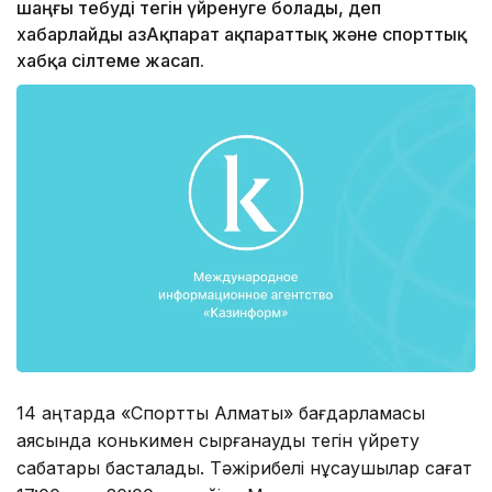
шаңғы тебуді тегін үйренуге болады, деп
хабарлайды ҚазАқпарат ақпараттық және спорттық
хабқа сілтеме жасап.
14 қаңтарда «Спорттық Алматы» бағдарламасы
аясында конькимен сырғанауды тегін үйрету
сабақтары басталады. Тәжірибелі нұсқаушылар сағат