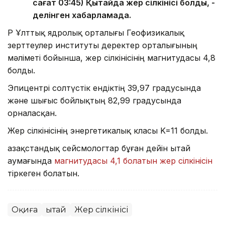
сағат 03:45) Қытайда жер сілкінісі болды, -
делінген хабарламада.
ҚР Ұлттық ядролық орталығы Геофизикалық
зерттеулер институты деректер орталығының
мәліметі бойынша, жер сілкінісінің магнитудасы 4,8
болды.
Эпицентрі солтүстік ендіктің 39,97 градусында
және шығыс бойлықтың 82,99 градусында
орналасқан.
Жер сілкінісінің энергетикалық класы K=11 болды.
Қазақстандық сейсмологтар бұған дейін Қытай
аумағында
магнитудасы 4,1 болатын жер сілкінісін
тіркеген болатын.
Оқиға
Қытай
Жер сілкінісі