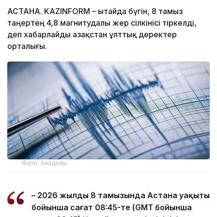
АСТАНА. KAZINFORM – Қытайда бүгін, 8 тамыз
таңертең 4,8 магнитудалы жер сілкінісі тіркелді,
деп хабарлайды Қазақстан ұлттық деректер
орталығы.
Фото: Анадолы
– 2026 жылдың 8 тамызында Астана уақыты
бойынша сағат 08:45-те (GMT бойынша