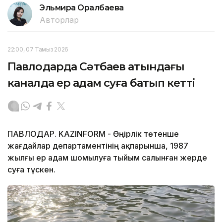
Эльмира Оралбаева
Авторлар
22:00, 07 Тамыз 2026
Павлодарда Сәтбаев атындағы
каналда ер адам суға батып кетті
ПАВЛОДАР. KAZINFORM - Өңірлік төтенше
жағдайлар департаментінің ақпарынша, 1987
жылғы ер адам шомылуға тыйым салынған жерде
суға түскен.