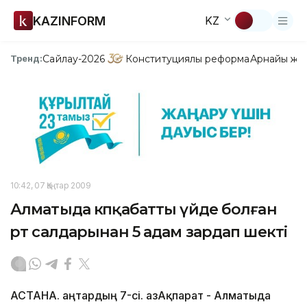
KAZINFORM
KZ
Сайлау-2026
Конституциялық реформа
Арнайы жо
Тренд:
10:42, 07 Қаңтар 2009
Алматыда көпқабатты үйде болған
өрт салдарынан 5 адам зардап шекті
АСТАНА. Қаңтардың 7-сі. ҚазАқпарат - Алматыда