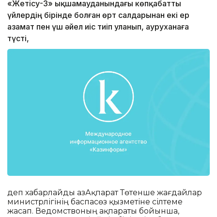
«Жетісу-3» ықшамауданындағы көпқабатты
үйлердің бірінде болған өрт салдарынан екі ер
азамат пен үш әйел иіс тиіп уланып, ауруханаға
түсті,
деп хабарлайды ҚазАқпарат Төтенше жағдайлар
министрлігінің баспасөз қызметіне сілтеме
жасап. Ведомствоның ақпараты бойынша,