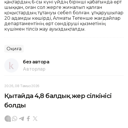
қаңтардың 6-сы күні үйдің бірінші қабатында өрт
шыққан, оған сол жерге жиналып қалған
қоқыстардың тұтануы себеп болған. Құтқарушылар
20 адамды көшірді, Алматы Төтенше жағдайлар
департаментінің өрт сөндіруші қызметінің
күшімен тілсіз жау ауыздықталды.
Оқиға
без автора
Авторлар
20:26, 08 Тамыз 2026
Қытайда 4,8 балдық жер сілкінісі
болды