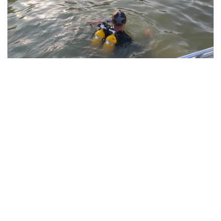
Фото: Павлодар облысы ТЖД
Төтенше жағдайлар департаментінің мәліметінше,
жедел-құтқару жасағының құтқарушылары екі
бірлік арнайы техниканы тарта отырып, 1987 жылы
туған ер адамның денесін судан алып шыққан.