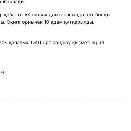
хабарлады.
бір қабатты «Корона» дәмханасында өрт болды.
. Оқиға орнынан 10 адам құтқарылды.
ы қалалық ТЖД өрт сөндіру қызметінің 34
ам