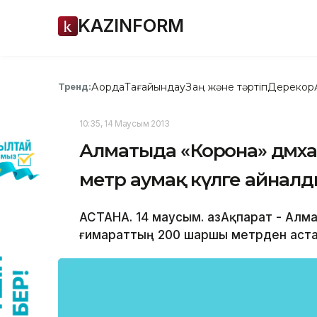
KAZINFORM
Ақорда
Тағайындау
Заң және тәртіп
Дерекқор
Тренд:
10:35, 14 Маусым 2013
Алматыда «Корона» дәмха
метр аумақ күлге айнал
АСТАНА. 14 маусым. ҚазАқпарат - Ал
ғимараттың 200 шаршы метрден аста