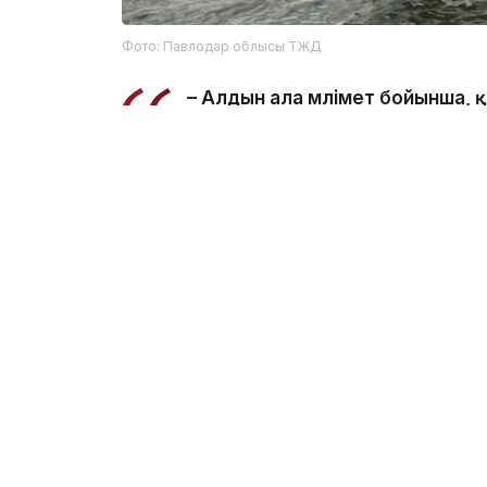
Фото: Павлодар облысы ТЖД
– Алдын ала мәлімет бойынша,
салынған жерде суға түсу кезі
ведомстводан.
Құтқарушылар Қаныш Сәтбаев атындағы 
болып табылатынын және онда шомылуға