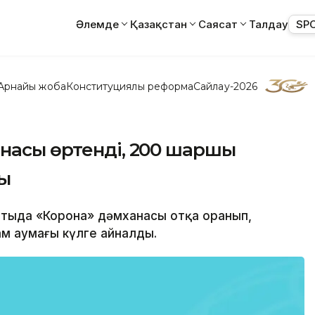
Әлемде
Қазақстан
Саясат
Талдау
SP
Арнайы жоба
Конституциялық реформа
Сайлау-2026
насы өртенді, 200 шаршы
ды
матыда «Корона» дәмханасы отқа оранып,
м аумағы күлге айналды.