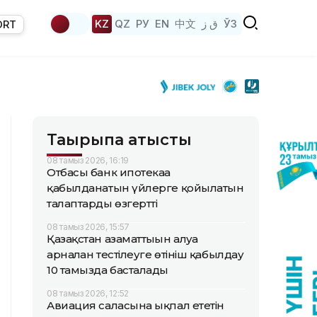
KZ
QZ
РУ
EN
中文
ق ز
ЎЗ
ORT
Тақырыпқа қатысты
08 тамыз 2026, 16:19
Отбасы банк ипотекаға
қабылданатын үйлерге қойылатын
талаптарды өзгертті
08 тамыз 2026, 15:57
Қазақстан азаматтығын алуға
арналған тестілеуге өтініш қабылдау
10 тамызда басталады
08 тамыз 2026, 12:52
Авиация саласына ықпал ететін