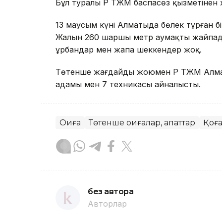
Бұл туралы ҚР ТЖМ баспасөз қызметінен 
13 маусым күні Алматыда бөлек тұрған 
Жалын 260 шаршы метр аумақты жайпады
Құрбандар мен жапа шеккендер жоқ.
Төтенше жағдайды жоюмен ҚР ТЖМ Алмат
адамы мен 7 техникасы айналысты.
Оқиға
Төтенше оқиғалар, апаттар
Қоғ
без автора
Авторлар