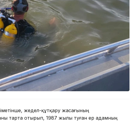
іметінше, жедел-құтқару жасағының
каны тарта отырып, 1987 жылы туған ер адамның