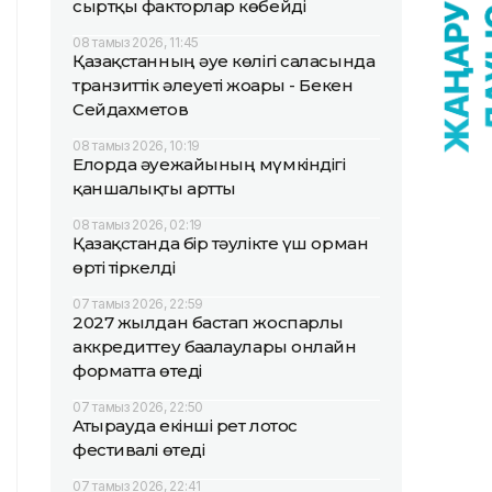
сыртқы факторлар көбейді
08 тамыз 2026, 11:45
Қазақстанның әуе көлігі саласында
транзиттік әлеуеті жоғары - Бекен
Сейдахметов
08 тамыз 2026, 10:19
Елорда әуежайының мүмкіндігі
қаншалықты артты
08 тамыз 2026, 02:19
Қазақстанда бір тәулікте үш орман
өрті тіркелді
07 тамыз 2026, 22:59
2027 жылдан бастап жоспарлы
аккредиттеу бағалаулары онлайн
форматта өтеді
07 тамыз 2026, 22:50
Атырауда екінші рет лотос
фестивалі өтеді
07 тамыз 2026, 22:41