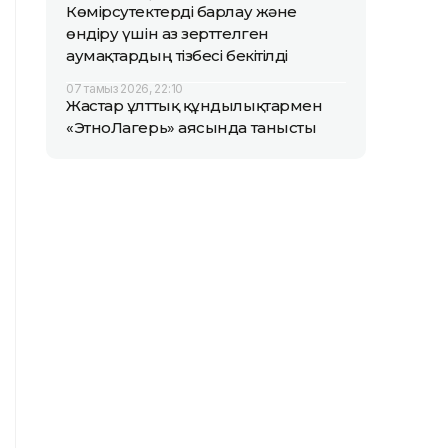
Көмірсутектерді барлау және
өндіру үшін аз зерттелген
аумақтардың тізбесі бекітілді
07 тамыз 2026, 22:10
Жастар ұлттық құндылықтармен
«ЭтноЛагерь» аясында танысты