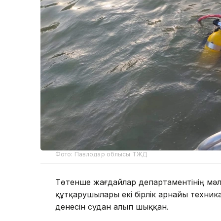
Фото: Павлодар облысы ТЖД
Төтенше жағдайлар департаментінің мәл
құтқарушылары екі бірлік арнайы техни
денесін судан алып шыққан.