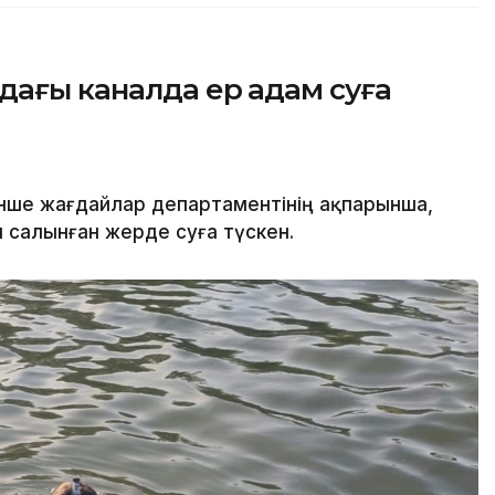
дағы каналда ер адам суға
нше жағдайлар департаментінің ақпарынша,
салынған жерде суға түскен.