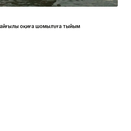
 қайғылы оқиға шомылуға тыйым
нде болған, - деп хабарлады
каналдың техникалық гидротехникалық нысан
 қатаң тыйым салынғанын ескертеді.