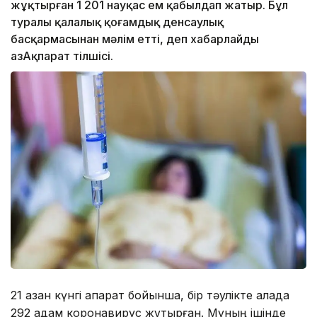
жұқтырған 1 201 науқас ем қабылдап жатыр. Бұл
туралы қалалық қоғамдық денсаулық
басқармасынан мәлім етті, деп хабарлайды
ҚазАқпарат тілшісі.
21 қазан күнгі ақпарат бойынша, бір тәулікте қалада
292 адам коронавирус жұқтырған. Мұның ішінде