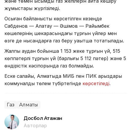
және төмен қысымды газ желілерін қайта көшіру
жұмыстары жүргізіледі.
Осыған байланысты көрсетілген кезеңде
Сабденов — Алатау — Әшімов — Райымбек
көшелерінің шекарасындағы тұрғын үйлер мен
өзге де нысандарға газ беру уақытша тоқтатылады.
Жалпы аудан бойынша 1 153 жеке тұрғын үй, 515
көппәтерлі тұрғын үй (барлығы 5 112 пәтер) және 5
өндірістік кәсіпорында газ болмайды.
Еске салайық, Алматыда МИБ пен ПИК қарыздары
коммуналдық төлем түбіртегінде
көрсетіледі
.
Газ
Алматы
Досбол Атажан
Авторлар