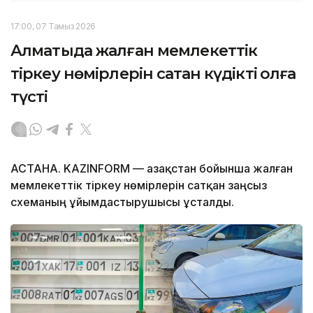
17:00, 07 Тамыз 2026
Алматыда жалған мемлекеттік
тіркеу нөмірлерін сатқан күдікті қолға
түсті
АСТАНА. KAZINFORM — Қазақстан бойынша жалған
мемлекеттік тіркеу нөмірлерін сатқан заңсыз
схеманың ұйымдастырушысы ұсталды.