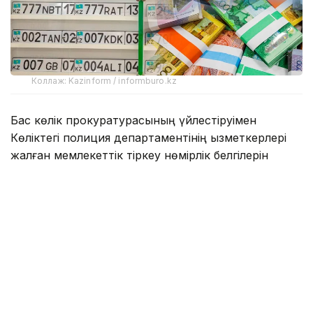
Коллаж: Kazinform / informburo.kz
Бас көлік прокуратурасының үйлестіруімен
Көліктегі полиция департаментінің қызметкерлері
жалған мемлекеттік тіркеу нөмірлік белгілерін
заңсыз дайындау және тарату схемасының жолын
кесті.
— Алматыда жүйелі түрде жалған
мемлекеттік нөмірлерді дайындаумен
және сатумен айналысқан заңсыз
әрекеттің ұйымдастырушысы ұсталды.
Тергеу мәліметтері бойынша, жалған
нөмірлер Ресей Федерациясынан