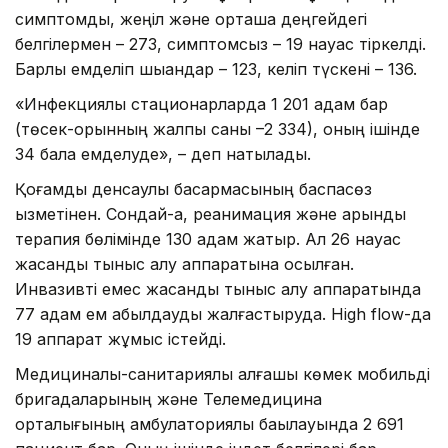
симптомды, жеңіл және орташа деңгейдегі
белгілермен – 273, симптомсыз – 19 науқас тіркелді.
Барлық емделіп шыққандар – 123, келіп түскені – 136.
«Инфекциялық стационарларда 1 201 адам бар
(төсек-орынның жалпы саны –2 334), оның ішінде
34 бала емделуде», – деп нақтылады.
Қоғамдық денсаулық басқармасының баспасөз
қызметінен. Сондай-ақ, реанимация және қарқынды
терапия бөлімінде 130 адам жатыр. Ал 26 науқас
жасанды тыныс алу аппаратына қосылған.
Инвазивті емес жасанды тыныс алу аппаратында
77 адам ем қабылдауды жалғастыруда. High flow-да
19 аппарат жұмыс істейді.
Медициналық-санитариялық алғашқы көмек мобильді
бригадаларының және Телемедицина
орталығының амбулаториялық бақылауында 2 691