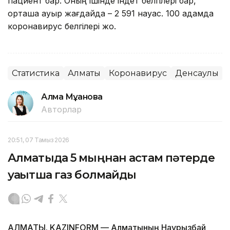
пациент бар. Оның ішінде індет белгілері бар,
орташа ауыр жағдайда – 2 591 науқас. 100 адамда
коронавирус белгілері жоқ.
Статистика
Алматы
Коронавирус
Денсаулық
Алма Мұқанова
Авторлар
20:51, 07 Тамыз 2026
Алматыда 5 мыңнан астам пәтерде
уақытша газ болмайды
АЛМАТЫ. KAZINFORM — Алматының Наурызбай