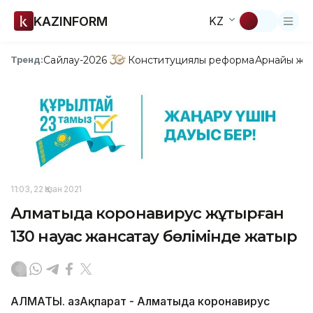
KAZINFORM
KZ
Сайлау-2026
Конституциялық реформа
Арнайы жо
Тренд:
11:03, 22 Қазан 2021
Алматыда коронавирус жұқтырған
130 науқас жансақтау бөлімінде жатыр
АЛМАТЫ. ҚазАқпарат - Алматыда коронавирус