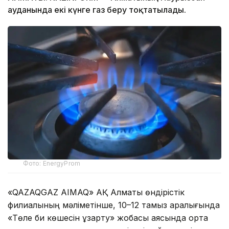
ауданында екі күнге газ беру тоқтатылады.
Фото: EnergyProm
«QAZAQGAZ AIMAQ» АҚ Алматы өндірістік
филиалының мәліметінше, 10–12 тамыз аралығында
«Төле би көшесін ұзарту» жобасы аясында орта