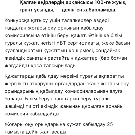
Қалған өңірлердің әрқайсысы 100-ге жуық
грант ұсынды, — делінген хабарламада.
Конкурсқа қатысу үшін талапкерлер өздері
таңдаған жоғары оқу орнының қабылдау
комиссиясына өтініш беруі қажет. Өтінішке білім
туралы құжат, негізгі ҰБТ сертификаты, жеке басын
куәландыратын құжаттың көшірмесі, сондай-ақ
жеңілдік санатын растайтын құжаттар (бар болған
жағдайда) қоса тапсырылады.
Құжаттарды қабылдау мерзімі туралы ақпаратты
жергілікті атқарушы органдардан және жоғары оқу
орындарының қабылдау комиссияларынан алуға
болады. Білім беру гранттарын беру туралы
шешімді тиісті әкімдік жанынан құрылған арнайы
комиссия қабылдайды.
Жоғары оқу орындарына құжат қабылдау 25
тамызға дейін жалғасады.