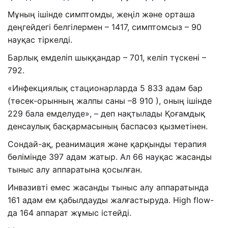
Мұның ішінде симптомды, жеңіл және орташа
деңгейдегі белгілермен – 1417, симптомсыз – 90
науқас тіркелді.
Барлық емделіп шыққандар – 701, келіп түскені –
792.
«Инфекциялық стационарларда 5 833 адам бар
(төсек-орынның жалпы саны –8 910 ), оның ішінде
229 бала емделуде», – деп нақтылады Қоғамдық
денсаулық басқармасының баспасөз қызметінен.
Сондай-ақ, реанимация және қарқынды терапия
бөлімінде 397 адам жатыр. Ал 66 науқас жасанды
тыныс алу аппаратына қосылған.
Инвазивті емес жасанды тыныс алу аппаратында
161 адам ем қабылдауды жалғастыруда. High flow-
да 164 аппарат жұмыс істейді.