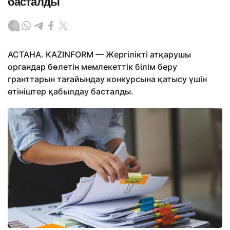
басталды
АСТАНА. KAZINFORM — Жергілікті атқарушы
органдар бөлетін мемлекеттік білім беру
гранттарын тағайындау конкурсына қатысу үшін
өтініштер қабылдау басталды.