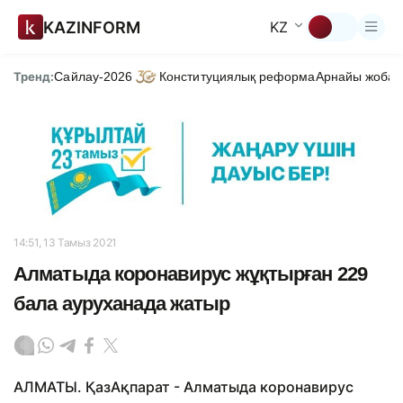
KAZINFORM
KZ
Тренд:
Сайлау-2026
Конституциялық реформа
Арнайы жоба
Д
14:51, 13 Тамыз 2021
Алматыда коронавирус жұқтырған 229
бала ауруханада жатыр
АЛМАТЫ. ҚазАқпарат - Алматыда коронавирус