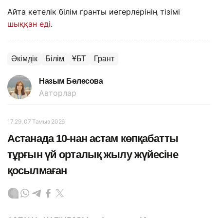
Айта кетелік білім гранты иегерлерінің тізімі
шыққан еді
.
Әкімдік
Білім
ҰБТ
Грант
Назым Бөлесова
Авторлар
17:29, 07 Тамыз 2026
Астанада 10-нан астам көпқабатты
тұрғын үй орталық жылу жүйесіне
қосылмаған