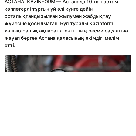
АСТАНА. KAZINFORM — Астанада 10-нан астам
көппәтерлі тұрғын үй әлі күнге дейін
орталықтандырылған жылумен жабдықтау
жүйесіне қосылмаған. Бұл туралы Kazinform
халықаралық ақпарат агенттігінің ресми сауалына
жауап берген Астана қаласының әкімдігі мәлім
етті.