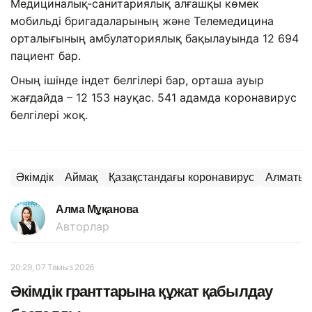
Медициналық-санитариялық алғашқы көмек
мобильді бригадаларының және Телемедицина
орталығының амбулаториялық бақылауында 12 694
пациент бар.
Оның ішінде індет белгілері бар, орташа ауыр
жағдайда – 12 153 науқас. 541 адамда коронавирус
белгілері жоқ.
Әкімдік
Аймақ
Қазақстандағы коронавирус
Алматы
Алма Мұқанова
Авторлар
20:29, 07 Тамыз 2026
Әкімдік гранттарына құжат қабылдау