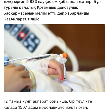
жұқтырған 5 833 науқас ем қабылдап жатыр. Бұл
туралы қалалық Қоғамдық денсаулық
басқармасынан мәлім етті, деп хабарлайды
ҚазАқпарат тілшісі.
12 тамыз күнгі ақпарат бойынша, бір тәулікте
қалада 1507 адам коронавирус жұқтырған.