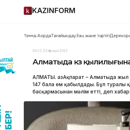
KAZINFORM
Ақорда
Тағайындау
Заң және тәртіп
Дерекқор
Тренд:
05:27, 03 Қараша 2022
Алматыда көз қылилығына
АЛМАТЫ. ҚазАқпарат – Алматыда жыл
147 бала ем қабылдады. Бұл туралы 
басқармасынан мәлім етті, деп хабарл