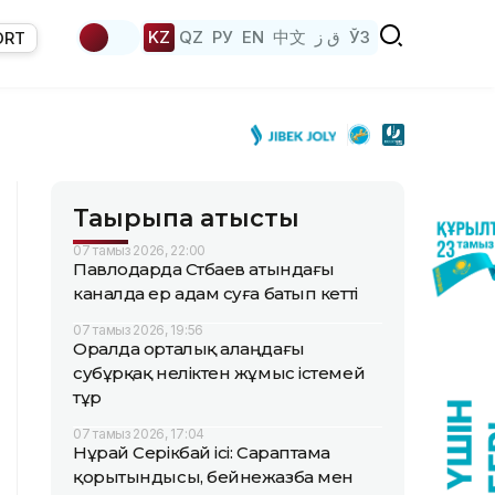
KZ
QZ
РУ
EN
中文
ق ز
ЎЗ
ORT
Тақырыпқа қатысты
07 тамыз 2026, 22:00
Павлодарда Сәтбаев атындағы
каналда ер адам суға батып кетті
07 тамыз 2026, 19:56
Оралда орталық алаңдағы
субұрқақ неліктен жұмыс істемей
тұр
07 тамыз 2026, 17:04
Нұрай Серікбай ісі: Сараптама
қорытындысы, бейнежазба мен