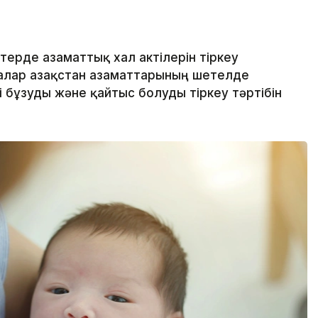
рде азаматтық хал актілерін тіркеу
лар Қазақстан азаматтарының шетелде
і бұзуды және қайтыс болуды тіркеу тәртібін