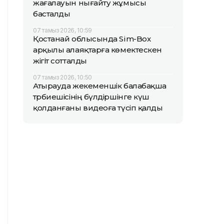
жағалауын нығайту жұмысы
басталды
07 тамыз 2026, 10:59
Қостанай облысында Sim-Box
арқылы алаяқтарға көмектескен
жігіт сотталды
07 тамыз 2026, 10:50
Атырауда жекеменшік балабақша
тәрбиешісінің бүлдіршінге күш
қолданғаны видеоға түсіп қалды