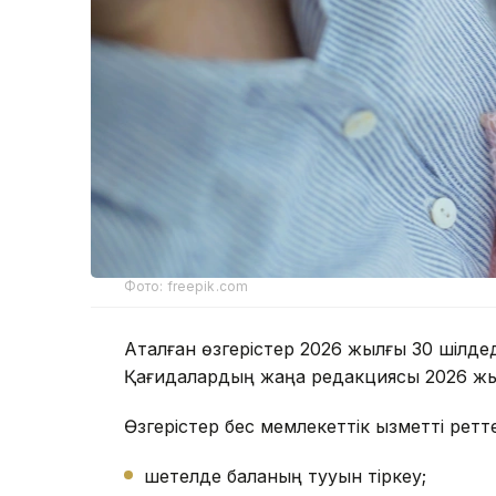
Фото: freepik.com
Аталған өзгерістер 2026 жылғы 30 шілдед
Қағидалардың жаңа редакциясы 2026 жы
Өзгерістер бес мемлекеттік қызметті ретте
шетелде баланың тууын тіркеу;