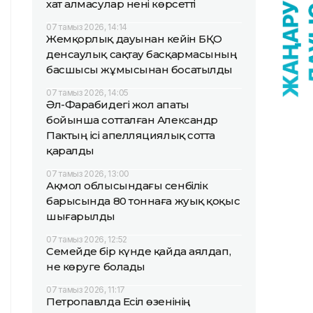
хат алмасулар нені көрсетті
07 тамыз 2026, 14:14
Жемқорлық дауынан кейін БҚО
денсаулық сақтау басқармасының
басшысы жұмысынан босатылды
07 тамыз 2026, 14:05
Әл-Фарабидегі жол апаты
бойынша сотталған Александр
Пактың ісі апелляциялық сотта
қаралды
07 тамыз 2026, 13:00
Ақмол облысындағы сенбілік
барысында 80 тоннаға жуық қоқыс
шығарылды
07 тамыз 2026, 12:52
Семейде бір күнде қайда аялдап,
не көруге болады
07 тамыз 2026, 11:17
Петропавлда Есіл өзенінің