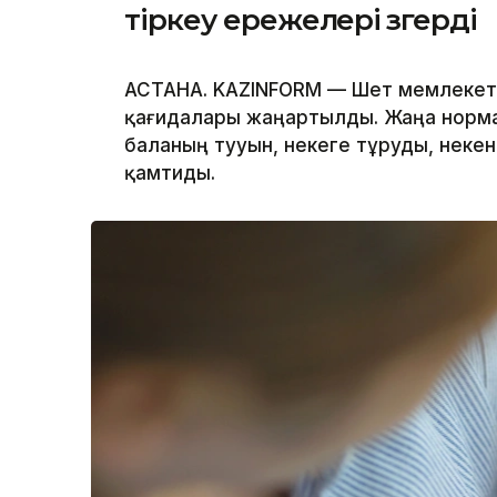
тіркеу ережелері өзгерді
АСТАНА. KAZINFORM — Шет мемлекетте
қағидалары жаңартылды. Жаңа норма
баланың тууын, некеге тұруды, некен
қамтиды.