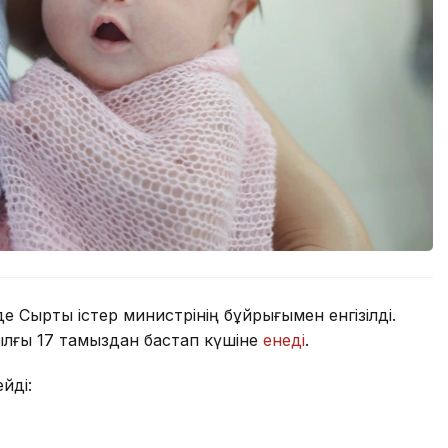
е Сыртқы істер министрінің бұйрығымен енгізілді.
лғы 17 тамыздан бастап күшіне
енеді
.
йді: