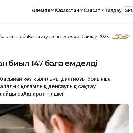
Әлемде
Қазақстан
Саясат
Талдау
SP
Арнайы жоба
Конституциялық реформа
Сайлау-2026
н биыл 147 бала емделді
 басынан көз қылилығы диагнозы бойынша
қалалық қоғамдық денсаулық сақтау
айды ҚазАқпарат тілшісі.