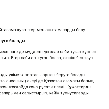
қайталама куәліктер мен анықтамаларды беру.
кеуге болады
есе өзге де мүдделі тұлғалар сәби туған күннен
тиіс. Егер сәби өлі туған болса, өтініш бес тәулік
ндық үкімет» порталы арқылы беруге болады.
ата-анасының екеуі де Қазақстан азаматы болып,
болған жағдайда ғана рұқсат етіледі. Құжаттарды
сқаларымен салыстырып, кейін түпнұсқаларды