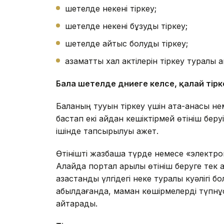
шетелде некені тіркеу;
шетелде некені бұзуды тіркеу;
шетелде қайтыс болуды тіркеу;
азаматтық хал актілерін тіркеу туралы 
Бала шетелде дүниеге келсе
, қалай тір
Баланың тууын тіркеу үшін ата-анасы нем
бастап екі айдан кешіктірмей өтініш беруі 
ішінде тапсырылуы қажет.
Өтінішті жазбаша түрде немесе «электро
Алайда портал арқылы өтініш беруге тек 
қазақстандық үлгідегі неке туралы куәлігі 
қабылдағанда, маман көшірмелерді түпнұ
қайтарады.