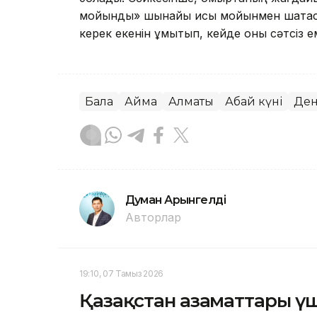
мойынды» шынайы қисық мойынмен шатас
керек екенін ұмытып, кейде оны сәтсіз е
Бала
Аймақ
Алматы
Абай күні
Ден
Думан Арғынгелді
Авторлар
19:10, 07 Тамыз 2026
Қазақстан азаматтары ү