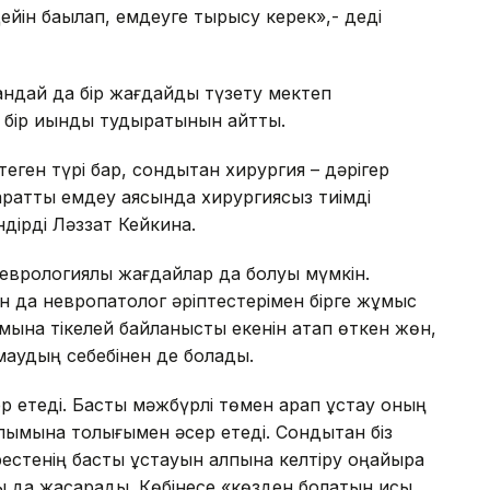
ейін бақылап, емдеуге тырысу керек»,- деді
андай да бір жағдайды түзету мектеп
 бір қиындық тудыратынын айтты.
еген түрі бар, сондықтан хирургия – дәрігер
параттық емдеу аясында хирургиясыз тиімді
індірді Ләззат Кейкина.
неврологиялық жағдайлар да болуы мүмкін.
н да невропатолог әріптестерімен бірге жұмыс
ымына тікелей байланысты екенін атап өткен жөн,
маудың себебінен де болады.
ер етеді. Басты мәжбүрлі төмен қарап ұстау оның
лымына толығымен әсер етеді. Сондықтан біз
естенің басты ұстауын қалпына келтіру оңайырақ
да жақсарады. Көбінесе «көзден болатын қисық