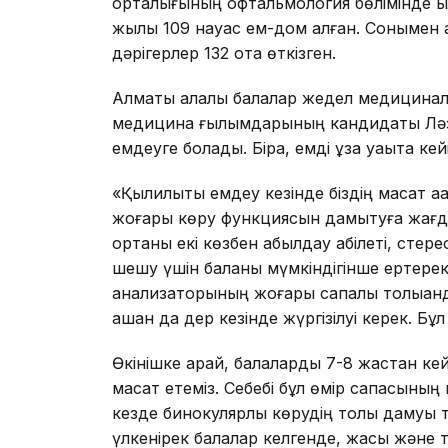
орталығының офтальмология бөлімінде қы
жылы 109 науқас ем-дом алған. Сонымен 
дәрігерлер 132 ота өткізген.
Алматы қалалық балалар жедел медицина
медицина ғылымдарының кандидаты Ләз
емдеуге болады. Бірақ, емді ұзақ уақытқа к
«Қылилықты емдеу кезінде біздің мақсат а
жоғары көру функциясын дамытуға жағдай
ортаны екі көзбен қабылдау қабілеті, стер
шешу үшін баланы мүмкіндігінше ертерек
анализаторының жоғары сапалы толыққан
қашан да дер кезінде жүргізілуі керек. Бұ
Өкінішке қарай, балаларды 7-8 жастан кейі
мақсат етеміз. Себебі бұл өмір сапасыны
кезде бинокулярлық көрудің толық дамуы
үлкенірек балалар келгенде, жақсы және 