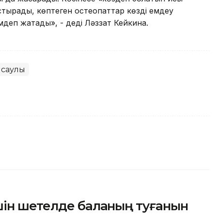
тырады, көптеген остеопаттар көзді емдеу
мдеп жатады», - деді Ләззат Кейкина.
саулық
шін шетелде баланың туғанын