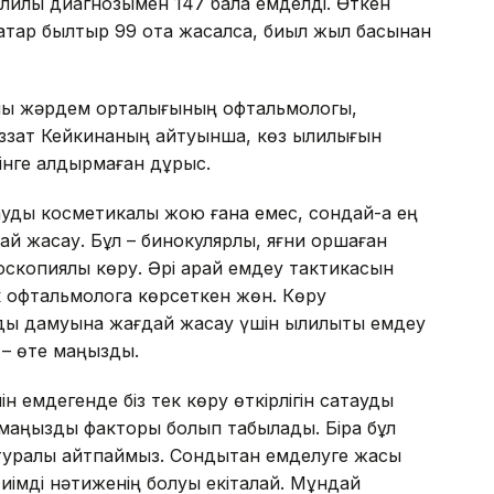
лилық диагнозымен 147 бала емделді. Өткен
қатар былтыр 99 ота жасалса, биыл жыл басынан
лық жәрдем орталығының офтальмологы,
зат Кейкинаның айтуынша, көз қылилығын
ейінге қалдырмаған дұрыс.
қауды косметикалық жою ғана емес, сондай-ақ ең
 жасау. Бұл – бинокулярлық, яғни қоршаған
еоскопиялық көру. Әрі қарай емдеу тактикасын
 офтальмологқа көрсеткен жөн. Көру
ды дамуына жағдай жасау үшін қылилықты емдеу
л – өте маңызды.
н емдегенде біз тек көру өткірлігін сақтауды
ң маңызды факторы болып табылады. Бірақ бұл
 туралы айтпаймыз. Сондықтан емделуге жасы
тиімді нәтиженің болуы екіталай. Мұндай