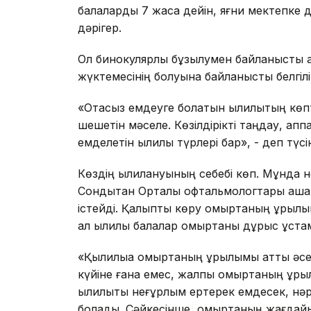
балаларды 7 жасқа дейін, яғни мектепке д
дәрігер.
Ол бинокулярлық бұзылумен байланысты қ
жүктемесінің болуына байланысты белгілі
«Отасыз емдеуге болатын қылилықтың көпт
шешетін мәселе. Көзілдірікті таңдау, ап
емделетін қылилық түрлері бар», - деп түс
Көздің қылилануының себебі көп. Мұнда 
Сондықтан Орталық офтальмологтары қаша
істейді. Қалыпты көру омыртқаның құрыл
ал қылилық балалар омыртқаны дұрыс ұста
«Қылилыққа омыртқаның құрылымы қатты әс
күйіне ғана емес, жалпы омыртқаның құры
қылилықты неғұрлым ертерек емдесек, нәр
болады. Сәйкесінше, омыртқаның жағдайы 