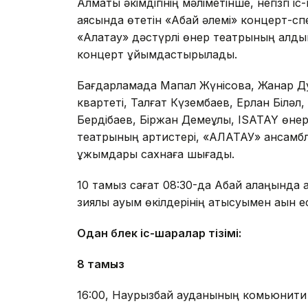
Алматы әкімдігінің мәліметінше, негізгі 
аясында өтетін «Абай әлемі» концерт-спек
«Алатау» дәстүрлі өнер театрының алды
концерт ұйымдастырылады.
Бағдарламада Мақпал Жүнісова, Жанар Дуғ
квартеті, Талғат Күзембаев, Ерлан Біләл
Бердібаев, Біржан Демеұлы, ISATAY өнер 
театрының артистері, «АЛАТАУ» ансамб
ұжымдары сахнаға шығады.
10 тамыз сағат 08:30-да Абай алаңында қал
зиялы қауым өкілдерінің қатысуымен ақын ес
Одан бөлек іс-шаралар тізімі:
8 тамыз
16:00, Наурызбай ауданының комьюнити