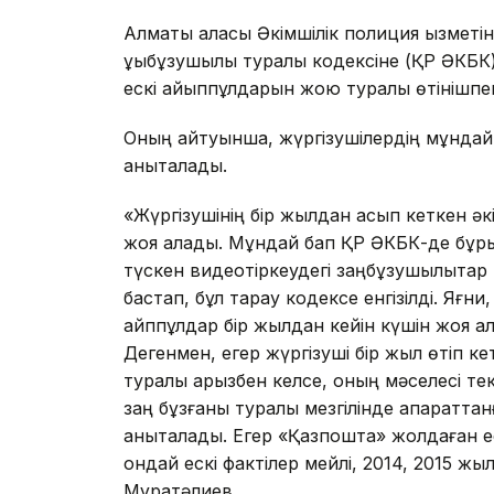
Алматы қаласы Әкімшілік полиция қызмет
құқықбұзушылық туралы кодексіне (ҚР ӘКБК
ескі айыппұлдарын жою туралы өтінішпе
Оның айтуынша, жүргізушілердің мұндай 
анықталады.
«Жүргізушінің бір жылдан асып кеткен әкі
жоя алады. Мұндай бап ҚР ӘКБК-де бұрын
түскен видеотіркеудегі заңбұзушылықтар 
бастап, бұл тарау кодексе енгізілді. Яғн
айппұлдар бір жылдан кейін күшін жоя ала
Дегенмен, егер жүргізуші бір жыл өтіп к
туралы арызбен келсе, оның мәселесі тек
заң бұзғаны туралы мезгілінде ақпаратта
анықталады. Егер «Қазпошта» жолдаған ес
ондай ескі фактілер мейлі, 2014, 2015 жы
Мұратәлиев.