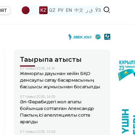
KZ
QZ
РУ
EN
中文
ق ز
ЎЗ
ORT
Тақырыпқа қатысты
07 тамыз 2026, 14:14
Жемқорлық дауынан кейін БҚО
денсаулық сақтау басқармасының
басшысы жұмысынан босатылды
07 тамыз 2026, 14:05
Әл-Фарабидегі жол апаты
бойынша сотталған Александр
Пактың ісі апелляциялық сотта
қаралды
07 тамыз 2026, 13:00