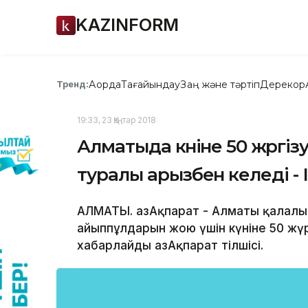
KAZINFORM
Ақорда
Тағайындау
Заң және тәртіп
Дерекқор
Тренд:
19:33, 23 Қаңтар 2018
Алматыда күніне 50 жүргі
туралы арызбен келеді - 
АЛМАТЫ. ҚазАқпарат - Алматы қалалық 
айыппұлдарын жою үшін күніне 50 жүр
хабарлайды ҚазАқпарат тілшісі.