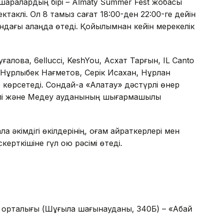
іс-шаралардың бірі – Almaty Summer Fest жобасы
таклі. Ол 8 тамыз сағат 18:00-ден 22:00-ге дейін
ндағы алаңда өтеді. Қойылымнан кейін мерекелік
алова, 6ellucci, KeshYou, Асхат Тарғын, IL Canto
, Нұрлыбек Нағметов, Серік Исахан, Нұрлан
көрсетеді. Сондай-ақ «Алатау» дәстүрлі өнер
лі және Медеу ауданының шығармашылық
а әкімдігі өкілдерінің, қоғам қайраткерлері мен
керткішіне гүл қою рәсімі өтеді.
 орталығы (Шұғыла шағынауданы, 340Б) – «Абай