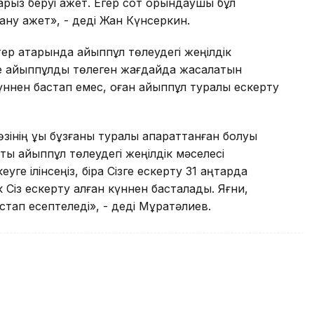
арыз беруі қажет. Егер сот орындаушы бұл
ну қажет», - деді Жан Күнсеркин.
стер қатарында айыппұл төлеудегі жеңілдік
інде айыппұлды төлеген жағдайда жасалатын
күннен бастап емес, оған айыппұл туралы ескерту
інің құқық бұзғаны туралы ақпараттанған болуы
ты айыппұл төлеудегі жеңілдік мәселесі
еуге ілінсеңіз, бірақ Сізге ескерту 31 қаңтарда
ік Сіз ескерту алған күннен басталады. Яғни,
астап есептеледі», - деді Мұратәлиев.