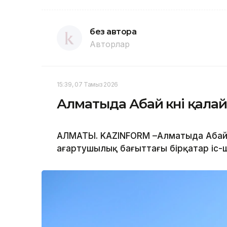
без автора
Авторлар
15:39, 07 Тамыз 2026
Алматыда Абай күні қалай
АЛМАТЫ. KAZINFORM –Алматыда Абай 
ағартушылық бағыттағы бірқатар іс