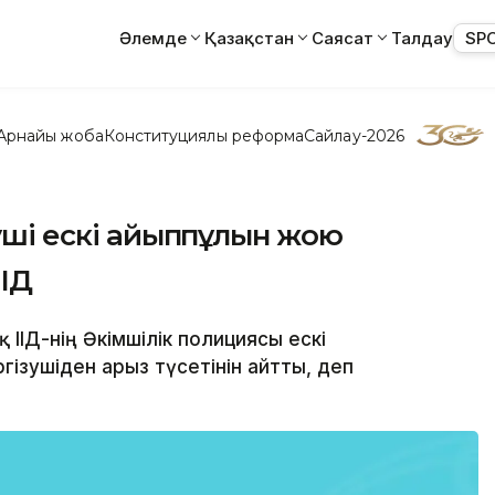
Әлемде
Қазақстан
Саясат
Талдау
SP
Арнайы жоба
Конституциялық реформа
Сайлау-2026
зуші ескі айыппұлын жою
ІІД
ІІД-нің Әкімшілік полициясы ескі
гізушіден арыз түсетінін айтты, деп