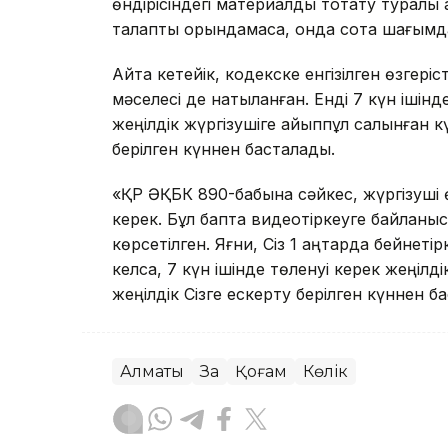
өндірісіндегі материалды тоқтату туралы 
талапты орындамаса, онда сотқа шағымда
Айта кетейік, кодекске енгізілген өзгері
мәселесі де нақтыланған. Енді 7 күн іш
жеңілдік жүргізушіге айыппұл салынған 
берілген күннен басталады.
«ҚР ӘҚБК 890-бабына сәйкес, жүргізуші өз
керек. Бұл бапта видеотіркеуге байланыс
көрсетілген. Яғни, Сіз 1 қаңтарда бейнетірк
келса, 7 күн ішінде төленуі керек жеңілд
жеңілдік Сізге ескерту берілген күннен б
Алматы
Заң
Қоғам
Көлік