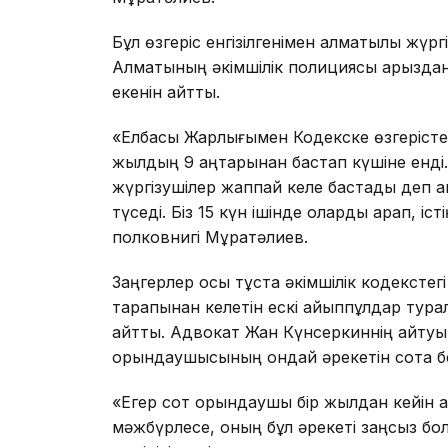
Бұл өзгеріс енгізілгенімен алматылық жү
Алматының әкімшілік полициясы арыздану
екенін айтты.
«Елбасы Жарлығымен Кодекске өзгерістер 
жылдың 9 қаңтарынан бастап күшіне енді.
жүргізушілер жаппай келе бастады деп а
түседі. Біз 15 күн ішінде оларды қарап, і
полковнигі Мұратәлиев.
Заңгерлер осы тұста әкімшілік кодекстег
тарапынан келетін ескі айыппұлдар турал
айтты. Адвокат Жан Күнсеркиннің айтуын
орындаушысының ондай әрекетін сотқа б
«Егер сот орындаушы бір жылдан кейін ая
мәжбүрлесе, оның бұл әрекеті заңсыз бо