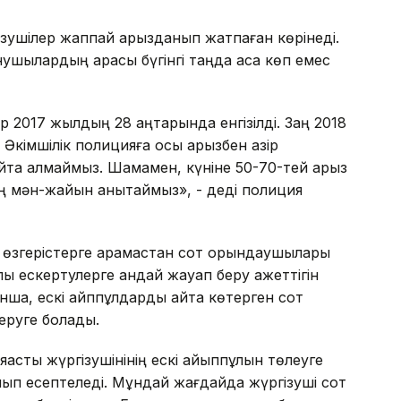
ргізушілер жаппай арызданып жатпаған көрінеді.
шылардың қарасы бүгінгі таңда аса көп емес
2017 жылдың 28 қаңтарында енгізілді. Заң 2018
 Әкімшілік полицияға осы арызбен қазір
йта алмаймыз. Шамамен, күніне 50-70-тей арыз
стің мән-жайын анықтаймыз», - деді полиция
і өзгерістерге қарамастан сот орындаушылары
ы ескертулерге қандай жауап беру қажеттігін
ша, ескі айппұлдарды қайта көтерген сот
еруге болады.
қасты жүргізушінінің ескі айыппұлын төлеуге
лып есептеледі. Мұндай жағдайда жүргізуші сот