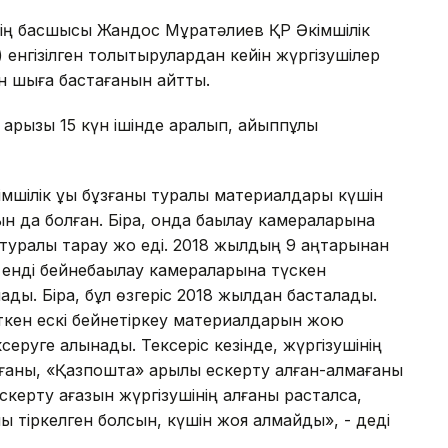
інің басшысы Жандос Мұратәлиев ҚР Әкімшілік
) енгізілген толықтырулардан кейін жүргізушілер
н шыға бастағанын айтты.
арызы 15 күн ішінде қаралып, айыппұлы
мшілік құқық бұзғаны туралы материалдары күшін
 да болған. Бірақ, онда бақылау камераларына
туралы тарау жоқ еді. 2018 жылдың 9 қаңтарынан
и, енді бейнебақылау камераларына түскен
ды. Бірақ, бұл өзгеріс 2018 жылдан басталады.
еткен ескі бейнетіркеу материалдарын жою
серуге алынады. Тексеріс кезінде, жүргізушінің
нғаны, «Қазпошта» арқылы ескерту алған-алмағаны
керту қағазын жүргізушінің алғаны расталса,
лы тіркелген болсын, күшін жоя алмайды», - деді