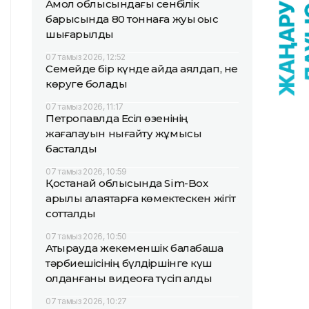
Ақмол облысындағы сенбілік
барысында 80 тоннаға жуық қоқыс
шығарылды
07 тамыз 2026, 12:52
Семейде бір күнде қайда аялдап, не
көруге болады
07 тамыз 2026, 11:17
Петропавлда Есіл өзенінің
жағалауын нығайту жұмысы
басталды
07 тамыз 2026, 10:59
Қостанай облысында Sim-Box
арқылы алаяқтарға көмектескен жігіт
сотталды
07 тамыз 2026, 10:50
Атырауда жекеменшік балабақша
тәрбиешісінің бүлдіршінге күш
қолданғаны видеоға түсіп қалды
07 тамыз 2026, 10:27