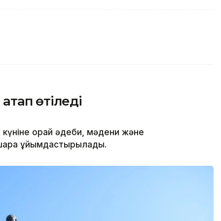
 атап өтіледі
күніне орай әдеби, мәдени және
-шара ұйымдастырылады.