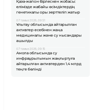
Қазақ-жапон бірлескен жобасы:
елімізде жабайы өсімдіктердің
генетикалық қоры зерттеліп жатыр
07 тамыз 2026, 09:51
Ұлытау облысында қайтарылған
активтер есебінен жаңа
медициналық және су нысандары
ашылды
07 тамыз 2026, 09:15
Ақмола облысында су
инфрақұрылымын жаңғыртуға
қайтарылған активтерден 1,4 млрд
теңге бөлінді