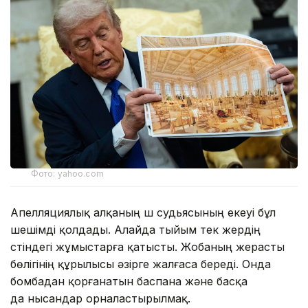
Фото: yahoo.com
Апелляциялық алқаның үш судьясының екеуі бұл
шешімді қолдады. Алайда тыйым тек жердің
үстіндегі жұмыстарға қатысты. Жобаның жерасты
бөлігінің құрылысы әзірге жалғаса береді. Онда
бомбадан қорғанатын баспана және басқа
да нысандар орналастырылмақ.