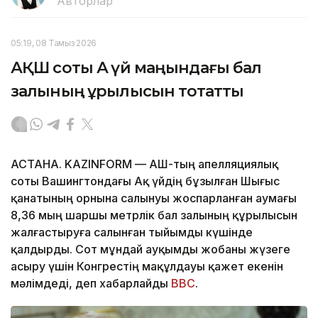
Авторлар
05:19, 08 Тамыз 2026
АҚШ соты Ақ үй маңындағы бал
залының құрылысын тоқтатты
АСТАНА. KAZINFORM — АҚШ-тың апелляциялық
соты Вашингтондағы Ақ үйдің бұзылған Шығыс
қанатының орнына салынуы жоспарланған аумағы
8,36 мың шаршы метрлік бал залының құрылысын
жалғастыруға салынған тыйымды күшінде
қалдырды. Сот мұндай ауқымды жобаны жүзеге
асыру үшін Конгрестің мақұлдауы қажет екенін
мәлімдеді, деп хабарлайды
BBC
.