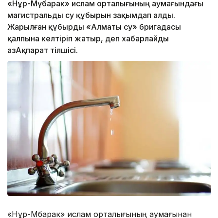
«Нұр-Мүбарак» ислам орталығының аумағындағы
магистральды су құбырын зақымдап алды.
Жарылған құбырды «Алматы су» бригадасы
қалпына келтіріп жатыр, деп хабарлайды
ҚазАқпарат тілшісі.
«Нұр-Мүбарак» ислам орталығының аумағынан