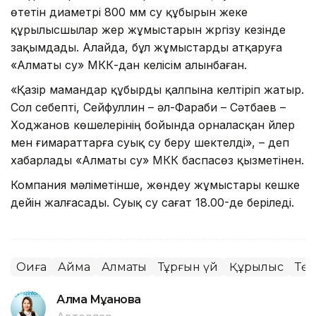
өтетін диаметрі 800 мм су құбырын жеке
құрылысшылар жер жұмыстарын жүргізу кезінде
зақымдады. Алайда, бұл жұмыстарды атқаруға
«Алматы су» МКК-дан келісім алынбаған.
«Қазір мамандар құбырды қалпына келтіріп жатыр.
Сол себепті, Сейфуллин – әл-Фараби – Сәтбаев –
Ходжанов көшелерінің бойында орналасқан үйлер
мен ғимараттарға суық су беру шектелді», – деп
хабарлады «Алматы су» МКК баспасөз қызметінен.
Компания мәліметінше, жөндеу жұмыстары кешке
дейін жалғасады. Суық су сағат 18.00-де беріледі.
Оқиға
Аймақ
Алматы
Тұрғын үй
Құрылыс
Төт
Алма Мұқанова