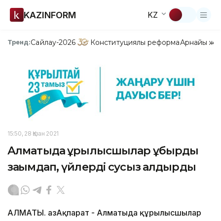
KAZINFORM
KZ
Сайлау-2026
Конституциялық реформа
Арнайы жо
Тренд:
15:50, 28 Қазан 2021
Алматыда құрылысшылар құбырды
зақымдап, үйлерді сусыз қалдырды
АЛМАТЫ. ҚазАқпарат - Алматыда құрылысшылар