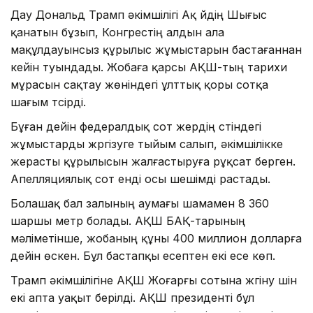
Дау Дональд Трамп әкімшілігі Ақ үйдің Шығыс
қанатын бұзып, Конгрестің алдын ала
мақұлдауынсыз құрылыс жұмыстарын бастағаннан
кейін туындады. Жобаға қарсы АҚШ-тың тарихи
мұрасын сақтау жөніндегі ұлттық қоры сотқа
шағым түсірді.
Бұған дейін федералдық сот жердің үстіндегі
жұмыстарды жүргізуге тыйым салып, әкімшілікке
жерасты құрылысын жалғастыруға рұқсат берген.
Апелляциялық сот енді осы шешімді растады.
Болашақ бал залының аумағы шамамен 8 360
шаршы метр болады. АҚШ БАҚ-тарының
мәліметінше, жобаның құны 400 миллион долларға
дейін өскен. Бұл бастапқы есептен екі есе көп.
Трамп әкімшілігіне АҚШ Жоғарғы сотына жүгіну үшін
екі апта уақыт берілді. АҚШ президенті бұл