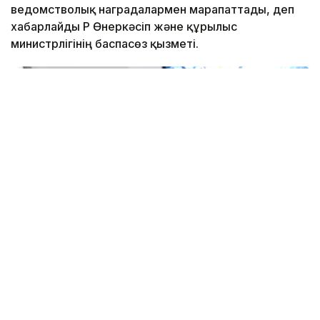
ведомстволық наградалармен марапаттады, деп
хабарлайды ҚР Өнеркәсіп және құрылыс
министрлігінің баспасөз қызметі.
Фото: ҚР Өнеркәсіп және құрылыс министрлігі
Салтанатты жиында министр құрылысшылардың
кәсіби біліктілігі, жауапкершілігі мен қажырлы