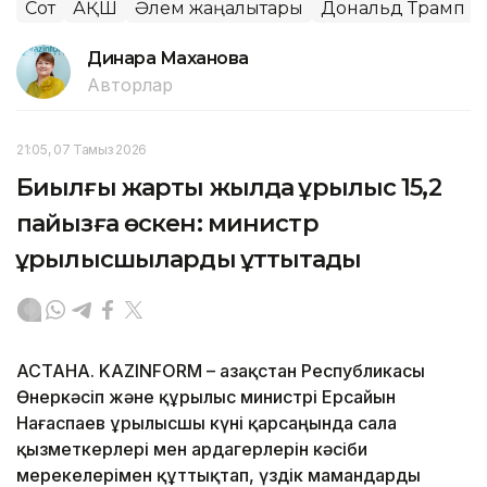
Сот
АҚШ
Әлем жаңалықтары
Дональд Трамп
Динара Маханова
Авторлар
21:05, 07 Тамыз 2026
Биылғы жарты жылда құрылыс 15,2
пайызға өскен: министр
құрылысшыларды құттықтады
АСТАНА. KAZINFORM – Қазақстан Республикасы
Өнеркәсіп және құрылыс министрі Ерсайын
Нағаспаев Құрылысшы күні қарсаңында сала
қызметкерлері мен ардагерлерін кәсіби
мерекелерімен құттықтап, үздік мамандарды