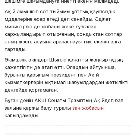
шешімге шағымдануға ниетті екенін мәлімдеді.
Ақ үй әкімшілігі сот тыйымы ұлттық қауіпсіздік
мүдделеріне әсер етеді деп санайды. Әділет
министрлігі де жобаны жеке тұлғалар
қаржыландырып отырғанын, сондықтан соттар
оның жүзеге асуына араласпауы тиіс екенін алға
тартады.
Әкімшілік өкілдері Шығыс қанатты жаңғыртудың
қажеттілігін де атап өтті. Олардың айтуынша,
бұрынғы құрылым президент пен Ақ үй
қызметкерлерін ықтимал шабуылдардан жеткілікті
деңгейде қорғамаған.
Бұған дейін АҚШ Сенаты Трамптың Ақ үйдегі бал
залына қаржы бөлу туралы
заң жобасын
қабылдамады.