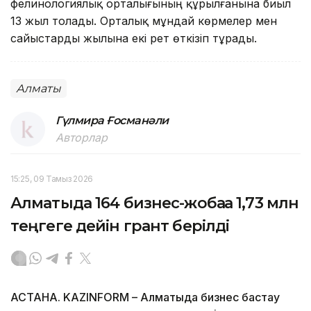
фелинологиялық орталығының құрылғанына биыл
13 жыл толады. Орталық мұндай көрмелер мен
сайыстарды жылына екі рет өткізіп тұрады.
Алматы
Гүлмира Ғосманәли
Авторлар
15:25, 09 Тамыз 2026
Алматыда 164 бизнес-жобаға 1,73 млн
теңгеге дейін грант берілді
АСТАНА. KAZINFORM – Алматыда бизнес бастау