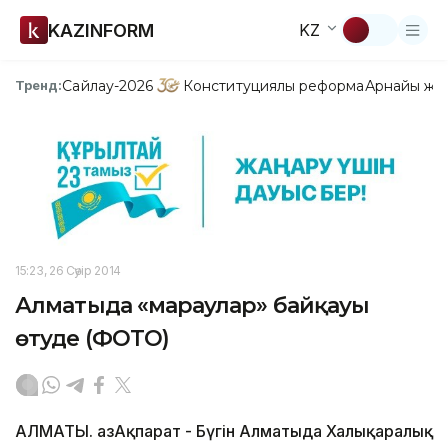
KAZINFORM
KZ
Сайлау-2026
Конституциялық реформа
Арнайы жо
Тренд:
15:23, 26 Сәуір 2014
Алматыда «марғаулар» байқауы
өтуде (ФОТО)
АЛМАТЫ. ҚазАқпарат - Бүгін Алматыда Халықаралық