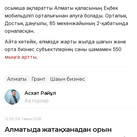
Қосымша ақпаратты Алматы қаласының Еңбек
мобильділігі орталығынан алуға болады. Орталық
Достық даңғылы, 85 мекенжайының 2-қабатында
орналасқан.
Айта кетейік, елімізде жарты жылда шағын және
орта бизнес субъектілерінің саны шамамен 550
мыңға артты
.
Алматы
Грант
Шағын бизнес
Асхат Райқұл
Авторлар
12:39, 09 Тамыз 2026
Алматыда жатақханадан орын