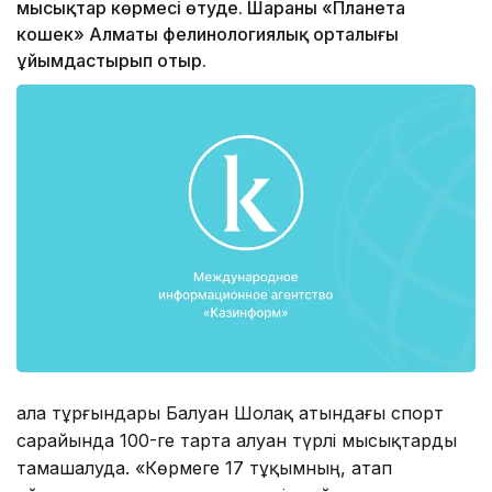
мысықтар көрмесі өтуде. Шараны «Планета
кошек» Алматы фелинологиялық орталығы
ұйымдастырып отыр.
Қала тұрғындары Балуан Шолақ атындағы спорт
сарайында 100-ге тарта алуан түрлі мысықтарды
тамашалуда. «Көрмеге 17 тұқымның, атап