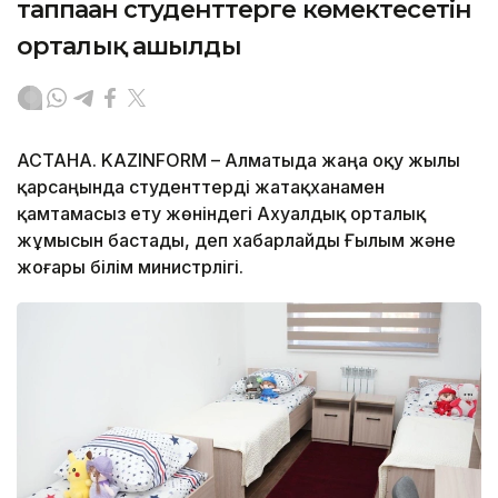
таппаған студенттерге көмектесетін
орталық ашылды
АСТАНА. KAZINFORM – Алматыда жаңа оқу жылы
қарсаңында студенттерді жатақханамен
қамтамасыз ету жөніндегі Ахуалдық орталық
жұмысын бастады, деп хабарлайды Ғылым және
жоғары білім министрлігі.