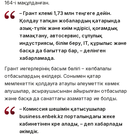
164-і мақұлданған.
– Грант көлемі 1,73 млн теңгеге дейін.
Қолдау тапқан жобалардың қатарында
азық-түлік және киім өндірісі, қоғамдық
тамақтану, автосервис, сұлулық
индустриясы, білім беру, IT, құрылыс және
басқа да бағыттар бар, – делінген
хабарламада.
Грант иегерлерінің басым бөлігі – көпбалалы
отбасылардың өкілдері. Сонымен қатар
мемлекеттік қолдауға атаулы әлеуметтік көмек
алушылар, асыраушысынан айырылған отбасылар
және басқа да санаттағы азаматтар ие болды.
– Комиссия шешімін қатысушылар
business.enbek.kz порталындағы жеке
кабинетінен көре алады, – деп хабарлады
әкімдік.