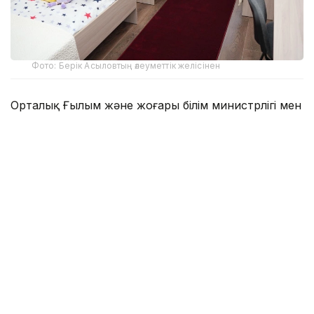
Фото: Берік Асыловтың әлеуметтік желісінен
Орталық Ғылым және жоғары білім министрлігі мен
Алматы қаласы әкімдігінің бастамасымен Қазақ
ұлттық қыздар педагогикалық университетінің
(QyzPU) базасында ашылды.
Оның негізгі мақсаты – жатақханадан орын таба
алмай қалған немесе орналасу кезінде қиындыққа
тап болған студенттерге жедел көмек көрсету.
– Жоғары оқу орындарының цифрлық
платформалары арқылы жатақханаға орын
брондап үлгермеген немесе орналасу
барысында қиындықтарға тап болған білім
алушылар Ахуалдық орталыққа тікелей