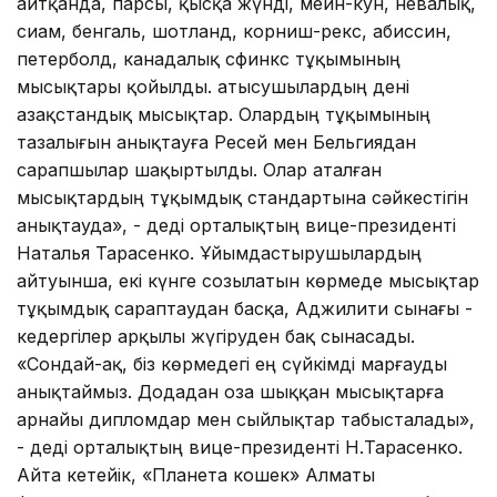
айтқанда, парсы, қысқа жүнді, мейн-кун, невалық,
сиам, бенгаль, шотланд, корниш-рекс, абиссин,
петерболд, канадалық сфинкс тұқымының
мысықтары қойылды. Қатысушылардың дені
Қазақстандық мысықтар. Олардың тұқымының
тазалығын анықтауға Ресей мен Бельгиядан
сарапшылар шақыртылды. Олар аталған
мысықтардың тұқымдық стандартына сәйкестігін
анықтауда», - деді орталықтың вице-президенті
Наталья Тарасенко. Ұйымдастырушылардың
айтуынша, екі күнге созылатын көрмеде мысықтар
тұқымдық сараптаудан басқа, Аджилити сынағы -
кедергілер арқылы жүгіруден бақ сынасады.
«Сондай-ақ, біз көрмедегі ең сүйкімді марғауды
анықтаймыз. Додадан оза шыққан мысықтарға
арнайы дипломдар мен сыйлықтар табысталады»,
- деді орталықтың вице-президенті Н.Тарасенко.
Айта кетейік, «Планета кошек» Алматы