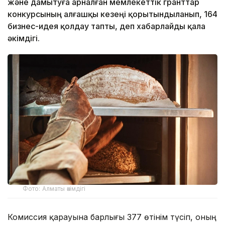
және дамытуға арналған мемлекеттік гранттар
конкурсының алғашқы кезеңі қорытындыланып, 164
бизнес-идея қолдау тапты, деп хабарлайды қала
әкімдігі.
Фото: Алматы әкімдігі
Комиссия қарауына барлығы 377 өтінім түсіп, оның