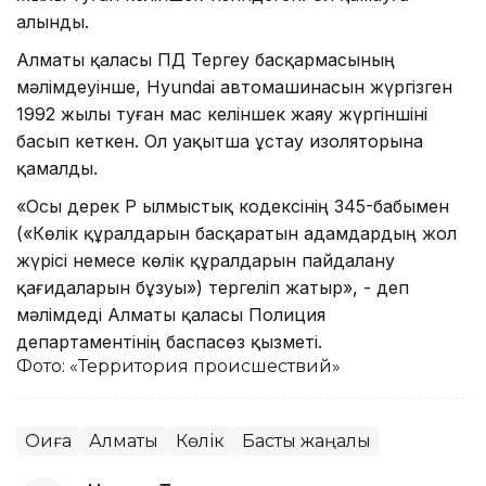
алынды.
Алматы қаласы ПД Тергеу басқармасының
мәлімдеуінше, Hyundai автомашинасын жүргізген
1992 жылы туған мас келіншек жаяу жүргіншіні
басып кеткен. Ол уақытша ұстау изоляторына
қамалды.
«Осы дерек ҚР Қылмыстық кодексінің 345-бабымен
(«Көлiк құралдарын басқаратын адамдардың жол
жүрісі немесе көлiк құралдарын пайдалану
қағидаларын бұзуы») тергеліп жатыр», - деп
мәлімдеді Алматы қаласы Полиция
департаментінің баспасөз қызметі.
Фото: «Территория происшествий»
Оқиға
Алматы
Көлік
Басты жаңалық