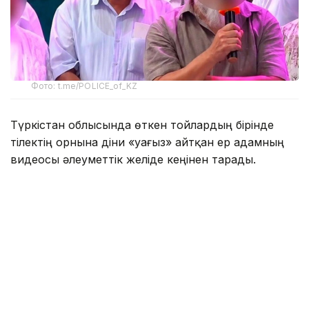
Фото: t.me/POLICE_of_KZ
Түркістан облысында өткен тойлардың бірінде
тілектің орнына діни «уағыз» айтқан ер адамның
видеосы әлеуметтік желіде кеңінен тарады.
Бейнежазбада ол тойларда арақтың қойылмай
жүргенін құптайтынын айтып, ендігі кезекте
музыкадан бас тарту керектігін жеткізген. Сондай-
ақ ерлер мен әйелдердің бірге отыруын шариғатқа
қайшы деп бағалап, мұсылмандардың діни
талаптарды қатаң ұстануы қажет екенін
айтқан.
Ішкі істер министрлігі бұл видеоға қатысты ресми