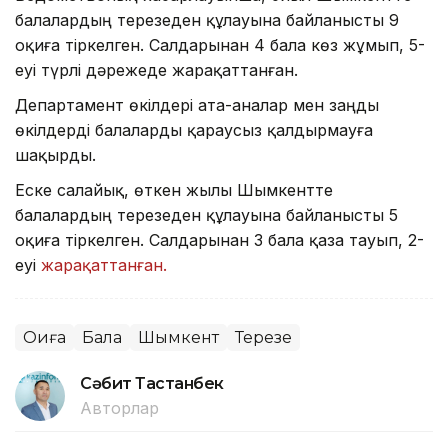
балалардың терезеден құлауына байланысты 9
оқиға тіркелген. Салдарынан 4 бала көз жұмып, 5-
еуі түрлі дәрежеде жарақаттанған.
Департамент өкілдері ата-аналар мен заңды
өкілдерді балаларды қараусыз қалдырмауға
шақырды.
Еске салайық, өткен жылы Шымкентте
балалардың терезеден құлауына байланысты 5
оқиға тіркелген. Салдарынан 3 бала қаза тауып, 2-
еуі
жарақаттанған.
Оқиға
Бала
Шымкент
Терезе
Сәбит Тастанбек
Авторлар