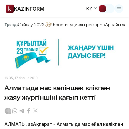
KAZINFORM
KZ
Сайлау-2026
Конституциялық реформа
Арнайы жо
Тренд:
16:35, 17 Қараша 2019
Алматыда мас келіншек көлікпен
жаяу жүргіншіні қағып кетті
АЛМАТЫ. ҚазАқпарат - Алматыда мас әйел көлікпен