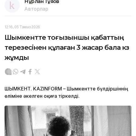
Нұрлан Тұяқов
Авторлар
12:16, 05 Тамыз 2026
Шымкентте тоғызыншы қабаттың
терезесінен құлаған 3 жасар бала көз
жұмды
ШЫМКЕНТ. KAZINFORM – Шымкентте бүлдіршіннің
өліміне әкелген оқиға тіркелді.