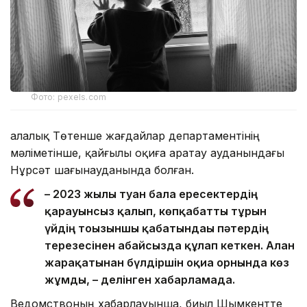
Фото: pexels.com
Қалалық Төтенше жағдайлар департаментінің
мәліметінше, қайғылы оқиға Қаратау ауданындағы
Нұрсәт шағынауданында болған.
– 2023 жылы туған бала ересектердің
қарауынсыз қалып, көпқабатты тұрғын
үйдің тоғызыншы қабатындағы пәтердің
терезесінен абайсызда құлап кеткен. Алған
жарақатынан бүлдіршін оқиға орнында көз
жұмды, – делінген хабарламада.
Ведомствоның хабарлауынша, биыл Шымкентте