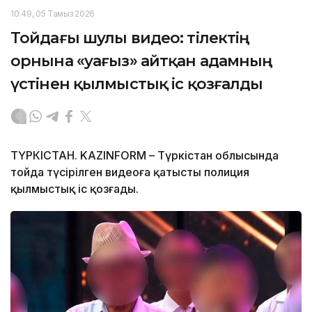
10:49, 05 Тамыз 2026
Тойдағы шулы видео: тілектің
орнына «уағыз» айтқан адамның
үстінен қылмыстық іс қозғалды
ТҮРКІСТАН. KAZINFORM – Түркістан облысында
тойда түсірілген видеоға қатысты полиция
қылмыстық іс қозғады.