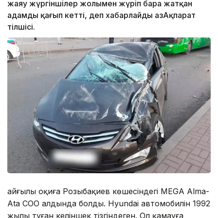
жаяу жүргіншілер жолымен жүріп бара жатқан
адамды қағып кетті, деп хабарлайды ҚазАқпарат
тілшісі.
Қайғылы оқиға Розыбақиев көшесіндегі MEGA Alma-
Ata СОО алдында болды. Hyundai автомобилін 1992
жылы туған келіншек тізгіндеген. Ол қамауға