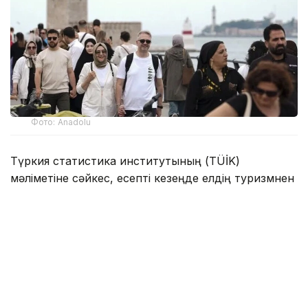
Фото: Anadolu
Түркия статистика институтының (TÜİK)
мәліметіне сәйкес, есепті кезеңде елдің туризмнен
түскен кірісі 15,865 млрд АҚШ доллары болды.
Туристік түсімнің негізгі бөлігі — 15,656 млрд
доллар — шетелдік туристер есебінен қалыптасты.
Ал транзиттік жолаушылардан 209,5 млн доллар
түсті. Туризмнен түскен жалпы табыстың шамамен
15,6%-ын шетелде тұрақты тұратын Түркия
азаматтары қамтамасыз етті.