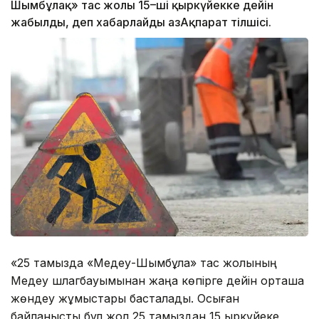
Шымбұлақ» тас жолы 15–ші қыркүйекке дейін
жабылды, деп хабарлайды ҚазАқпарат тілшісі.
«25 тамызда «Медеу-Шымбұлақ» тас жолының
Медеу шлагбауымынан жаңа көпірге дейін орташа
жөндеу жұмыстары басталады. Осыған
байланысты бұл жол 25 тамыздан 15 қыркүйеке