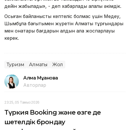
дейін жабылады», - деп хабарлады қалалық әкімдік.
Осыған байланысты кептеліс болмас үшін Медеу,
Шымбұлақ бағытымен жүретін Алматы тұрғындары
мен қонақтары бағдарын алдын ала жоспарлауы
керек.
Туризм
Алматы
Жол
Алма Мұқанова
Авторлар
23:25, 05 Тамыз 2026
Түркия Booking және өзге де
шетелдік брондау