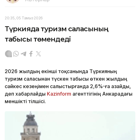
20:35, 05 Тамыз 2026
Түркияда туризм саласының
табысы төмендеді
2026 жылдың екінші тоқсанында Түркияның
туризм саласынан түскен табысы өткен жылдың
сәйкес кезеңімен салыстырғанда 2,6%-ға азайды,
деп хабарлайды
Kazinform
агенттігінің Анкарадағы
меншікті тілшісі.