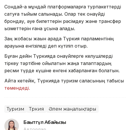
Сондай-ақ мұндай платформаларға турпакеттерді
сатуға тыйым салынады. Олар тек қонақүйді
брондау, әуе билеттерін рәсімдеу және трансфер
қызметтерін ғана ұсына алады.
Заң жобасы жақын арада Түркия парламентінің
қарауына енгізіледі деп күтіліп отыр.
Бұған дейін Түркияда қонақүйлерге келушілерді
тіркеу тәртібіне қойылатын жаңа талаптардың
ресми түрде күшіне енгені хабарланған болатын.
Айта кетейік, Түркияда туризм саласының табысы
төмендеді.
Туризм
Түркия
Әлем жаңалықтары
Бақытгүл Абайқызы
Авторлар