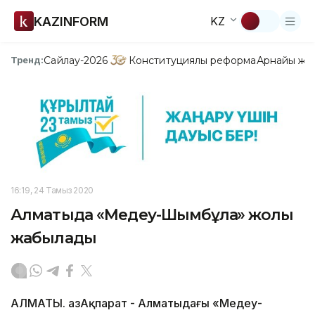
KAZINFORM
KZ
Сайлау-2026
Конституциялық реформа
Арнайы жо
Тренд:
16:19, 24 Тамыз 2020
Алматыда «Медеу-Шымбұлақ» жолы
жабылады
АЛМАТЫ. ҚазАқпарат - Алматыдағы «Медеу-