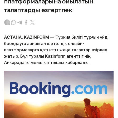
платформаларына қойылатын
талаптарды өзгертпек
АСТАНА. KAZINFORM — Түркия билігі тұрғын үйді
брондауға арналған шетелдік онлайн-
платформаларға қатысты жаңа талаптар әзірлеп
жатыр. Бұл туралы Kazinform агенттігінің
Анкарадағы меншікті тілшісі хабарлады.