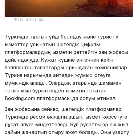
Фото: minval.az
Түркияда тұрғын үйді брондау және туристік
қызметтер ұсынатын шетелдік цифрлық
платформалардың қызметін реттейтін заң жобасы
дайындалуда. Құжат күшіне енгеннен кейін
белгіленген талаптарды орындаған компаниялар
Түркия нарығында қайтадан жұмыс істеуге
мүмкіндік алады. Олардың қатарында шамамен
тоғыз жыл бұрын елдегі қызметін тоқтатқан
Booking.com платформасы да болуы ықтимал.
Заң жобасына сәйкес, шетелдік платформалар
Түркияда ресми өкілдігін ашып, қызмет көрсетуге
рұқсат алуға міндеттеледі. Бұл рұқсатты әр екі жыл
сайын жаңартып отыру қажет болады. Оны ұзарту