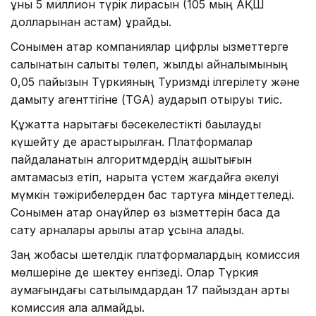
құны 5 миллион түрік лирасын (105 мың АҚШ
долларынан астам) құрайды.
Сонымен қатар компаниялар цифрлық қызметтерге
салынатын салықты төлеп, жылдық айналымының
0,05 пайызын Түркияның Туризмді ілгерілету және
дамыту агенттігіне (TGA) аударып отыруы тиіс.
Құжатта нарықтағы бәсекелестікті бақылауды
күшейту де қарастырылған. Платформалар
пайдаланатын алгоритмдердің ашықтығын
қамтамасыз етіп, нарықта үстем жағдайға әкелуі
мүмкін тәжірибелерден бас тартуға міндеттеледі.
Сонымен қатар қонақүйлер өз қызметтерін басқа да
сату арналары арқылы қатар ұсына алады.
Заң жобасы шетелдік платформалардың комиссия
мөлшеріне де шектеу енгізеді. Олар Түркия
аумағындағы сатылымдардан 17 пайыздан артық
комиссия ала алмайды.