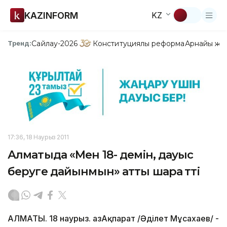
KAZINFORM
KZ
Сайлау-2026
Конституциялық реформа
Арнайы жо
Тренд:
17:36, 18 Наурыз 2011
Алматыда «Мен 18- демін, дауыс
беруге дайынмын» атты шара өтті
АЛМАТЫ. 18 наурыз. ҚазАқпарат /Әділет Мұсахаев/ -