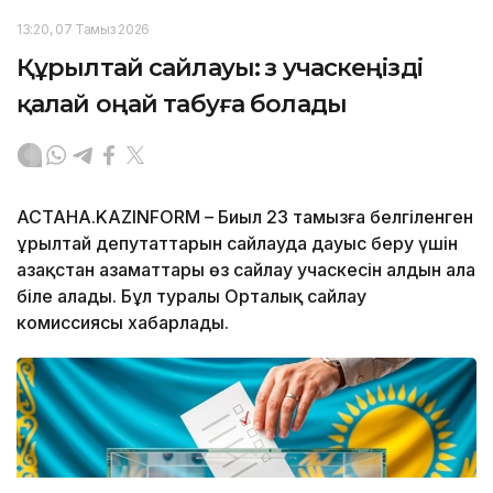
13:20, 07 Тамыз 2026
Құрылтай сайлауы: өз учаскеңізді
қалай оңай табуға болады
АСТАНА.KAZINFORM – Биыл 23 тамызға белгіленген
Құрылтай депутаттарын сайлауда дауыс беру үшін
Қазақстан азаматтары өз сайлау учаскесін алдын ала
біле алады. Бұл туралы Орталық сайлау
комиссиясы хабарлады.