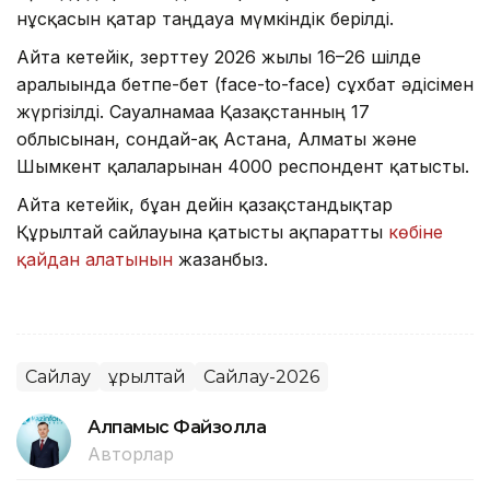
нұсқасын қатар таңдауға мүмкіндік берілді.
Айта кетейік, зерттеу 2026 жылғы 16–26 шілде
аралығында бетпе-бет (face-to-face) сұхбат әдісімен
жүргізілді. Сауалнамаға Қазақстанның 17
облысынан, сондай-ақ Астана, Алматы және
Шымкент қалаларынан 4000 респондент қатысты.
Айта кетейік, бұған дейін қазақстандықтар
Құрылтай сайлауына қатысты ақпаратты
көбіне
қайдан алатынын
жазғанбыз.
Сайлау
Құрылтай
Сайлау-2026
Алпамыс Файзолла
Авторлар