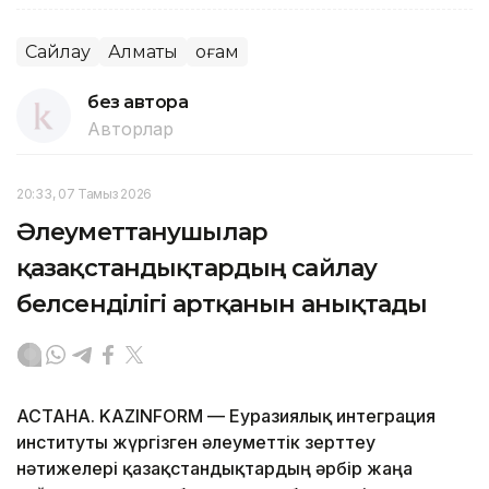
Сайлау
Алматы
Қоғам
без автора
Авторлар
20:33, 07 Тамыз 2026
Әлеуметтанушылар
қазақстандықтардың сайлау
белсенділігі артқанын анықтады
АСТАНА. KAZINFORM — Еуразиялық интеграция
институты жүргізген әлеуметтік зерттеу
нәтижелері қазақстандықтардың әрбір жаңа