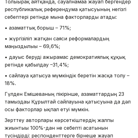
Толығырақ айтқанда, сауалнамаға жауап бергендер
республикалық референдумға қатысуының негізгі
себептері ретінде мына факторларды атады:
• азаматтық борыш – 71%;
• жүргізіліп жатқан саяси реформалардың
маңыздылығы – 69,6%;
• дауыс беруді ажырамас демократиялық құқық
ретінде қабылдау –31,4%;
• сайлауға қатысуға мүмкіндік беретін жасқа толу –
18%.
Гүлден Емішеваның пікірінше, азаматтардың 23
тамыздағы Құрылтай сайлауына қатысуына да дәл
осы факторлар ықпал етуі мүмкін.
Зерттеу авторлары көрсеткіштердің жалпы
жиынтығы 100%-дан не себепті асатынын
түсіндірді: респонденттерге бірнеше жауап