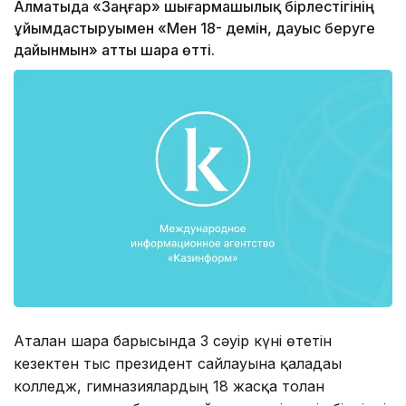
Алматыда «Заңғар» шығармашылық бірлестігінің
ұйымдастыруымен «Мен 18- демін, дауыс беруге
дайынмын» атты шара өтті.
Аталған шара барысында 3 сәуір күні өтетін
кезектен тыс президент сайлауына қаладағы
колледж, гимназиялардың 18 жасқа толған