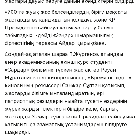
жастары дауыс беруге дайын екендіктерін білдірді.
«700-ге жуық жас белсенділердің бірігу мақсаты -
жастарды өз кандидатын қолдауға және ҚР
Президентін сайлауға қатысуға тарту болып
табылады», -дейді «Заңғар» шығармашылық
бірлестігінің төрағасы Айдар Қырықбаев.
Сондай-ақ аталған шараға Т.Жүргенов атындағы
өнер академиясының екінші курс студенті,
«Сардар» фильміне түскен жас актер Рауан
Мұратәлиев пен кинорежиссер, «Время не ждет»
киносының режиссері Санжар Сұлтан қатысып,
жастарды білімге ынталандыратын, әрі
патриоттық сезімдерін нығайта түсетін өздерінің
жүрек жарды тілектерін білдіре келе, барлық
жастарды 3 сәуір күні өтетін Президент сайлауына
қатысып, өз азаматтық ұстанымдарын білдіруге
шақырды.