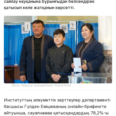
сайлау науқанына бұрынғыдан белсендірек
қатысып келе жатқанын көрсетті.
Фото: Мақсат Шағырбаев / Kazinform
Институттың әлеуметтік зерттеулер департаменті
басшысы Гүлден Емішеваның онлайн-брифингте
айтуынша, сауалнамаға қатысқандардың 78,2%-ы