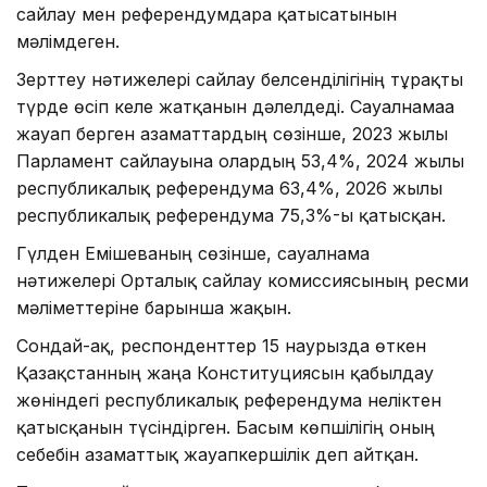
сайлау мен референдумдарға қатысатынын
мәлімдеген.
Зерттеу нәтижелері сайлау белсенділігінің тұрақты
түрде өсіп келе жатқанын дәлелдеді. Сауалнамаға
жауап берген азаматтардың сөзінше, 2023 жылғы
Парламент сайлауына олардың 53,4%, 2024 жылғы
республикалық референдумға 63,4%, 2026 жылғы
республикалық референдумға 75,3%-ы қатысқан.
Гүлден Емішеваның сөзінше, сауалнама
нәтижелері Орталық сайлау комиссиясының ресми
мәліметтеріне барынша жақын.
Сондай-ақ, респонденттер 15 наурызда өткен
Қазақстанның жаңа Конституциясын қабылдау
жөніндегі республикалық референдумға неліктен
қатысқанын түсіндірген. Басым көпшілігің оның
себебін азаматтық жауапкершілік деп айтқан.