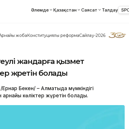
Әлемде
Қазақстан
Саясат
Талдау
SP
Арнайы жоба
Конституциялық реформа
Сайлау-2026
теулі жандарға қызмет
ер жүретін болады
/Ернар Бекен/ – Алматыда мүмкіндігі
 арнайы көліктер жүретін болады.