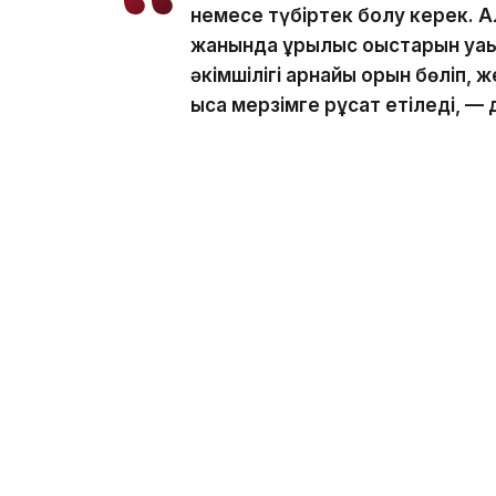
немесе түбіртек болу керек. Ал
жанында құрылыс қоқыстарын уақ
әкімшілігі арнайы орын бөліп, 
қысқа мерзімге рұқсат етіледі, —
Бақтияр Кәрім мұндай құқықбұзушылық ү
екенін атап өтті.
— Мұндай жағдайда Әкімшілік құ
бабы, 344-бабы және 434-2-баб
осындай құқықбұзушылық бір жыл 
есе артады, — деді ол.
Айта кетейік, бұған дейін, Астанада аба
астам айыппұл
салынғаны
жайлы жазған 