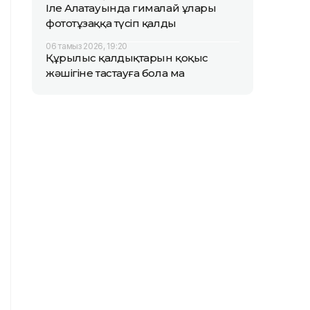
Іле Алатауында гималай ұлары
фототұзаққа түсіп қалды
06 тамыз 2026, 19:20
Құрылыс қалдықтарын қоқыс
жәшігіне тастауға бола ма