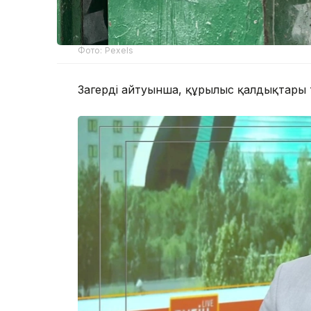
Фото: Pexels
Заңгердің айтуынша, құрылыс қалдықтар