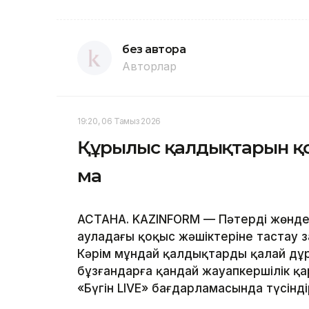
без автора
Авторлар
19:20, 06 Тамыз 2026
Құрылыс қалдықтарын қо
ма
АСТАНА. KAZINFORM — Пәтерді жөнде
ауладағы қоқыс жәшіктеріне тастау за
Кәрім мұндай қалдықтарды қалай дұр
бұзғандарға қандай жауапкершілік қа
«Бүгін LIVE» бағдарламасында түсінді