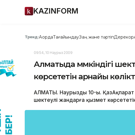
KAZINFORM
Ақорда
Тағайындау
Заң және тәртіп
Дерекқор
Тренд:
09:54, 10 Наурыз 2009
Алматыда мүмкіндігі шек
көрсететін арнайы көлікт
АЛМАТЫ. Наурыздың 10-ы. ҚазАқпарат 
шектеулі жандарға қызмет көрсететін