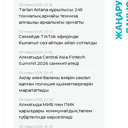
06 тамыз 2026, 22:18
Tarlan Astana құрылысы: 245
тонналық арнайы техника
алғашқы арқалықты орнатты
06 тамыз 2026, 22:07
Семейде TikTok эфирінде
былапыт сөз айтқан әйел сотталды
06 тамыз 2026, 21:00
Алматыда Central Asia Fintech
Summit 2026 саммиті өтеді
06 тамыз 2026, 20:40
Ақтау әкімі баланың өмірін сақтап
қалған полиция қызметкерлерін
марапаттады
06 тамыз 2026, 20:30
Алматыда МИБ пен ПИК
қарыздары коммуналдық төлем
түбіртегінде көрсетіледі
06 тамыз 2026, 19:30