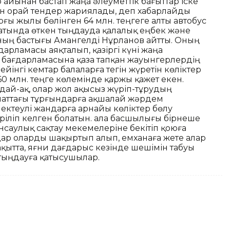
 айынан бастап жаңа әлеуметтік бағыттар іске
ан орай тендер жариялады, деп хабарлайды
рғы жылы бөлінген 64 млн. теңгеге алты автобус
тында өткен тыңдауда қалалық еңбек және
ның бастығы Амангелді Нұрланов айтты. Оның
арламасы аяқталып, қазіргі күні жаңа
 бағдарламасына қаза тапқан жауынгерлердің
ейінгі кемтар балаларға тегін жүретін көліктер
60 млн. теңге көлемінде қаржы қажет екен.
дай-ақ, олар жол ақысыз жүріп-тұрудың
анаттағы тұрғындарға ақшалай жәрдем
шектеулі жандарға арнайы көліктер бөлу
ріліп келген болатын. Қала басшылығы бірнеше
саулық сақтау мекемелеріне бекітіп қоюға
ар оларды шақыртып алып, емханаға жете алар
уақытта, яғни дағдарыс кезінде шешімін табуы
 тыңдауға қатысушылар.