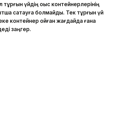
 тұрғын үйдің қоқыс контейнерлерінің
ытша сақтауға болмайды. Тек тұрғын үй
жеке контейнер қойған жағдайда ғана
 деді заңгер.
шін бірнеше әкімшілік бап қолданылуы мүмкін
қықбұзушылық туралы кодекстің 505-
ы қолданылуы мүмкін. Егер дәл
ішінде қайталанса, айыппұл мөлшері екі
ттандыру талаптарын бұзғандарға 57 млн теңгеден
едік.