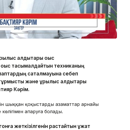
рылыс қалдықтары қоқыс
 қоқыс тасымалдайтын техниканың
лаптардың сақталмауына себеп
ұрмыстық және құрылыс қалдықтары
қтияр Кәрім.
йін шыққан қоқыстарды азаматтар арнайы
көлігімен апаруға болады.
онға жеткізілгенін растайтын құжат