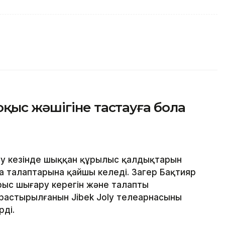
қыс жәшігіне тастауға бола
у кезінде шыққан құрылыс қалдықтарын
ң талаптарына қайшы келеді. Заңгер Бақтияр
ыс шығару керегін және талапты
растырылғанын Jibek Joly телеарнасының
рді.