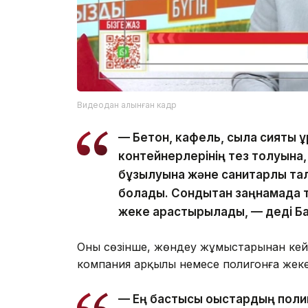
Видеодан алынған кадр
— Бетон, кафель, сылақ сияқты құ
контейнерлерінің тез толуына,
бұзылуына және санитарлық та
болады. Сондықтан заңнамада т
жеке қарастырылады, — деді Ба
Оның сөзінше, жөндеу жұмыстарынан ке
компания арқылы немесе полигонға жеке 
— Ең бастысы қоқыстардың полиг