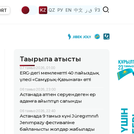
KZ
QZ
РУ
EN
中文
ق ز
ЎЗ
ORT
Тақырыпқа қатысты
07 тамыз 2026, 01:00
ERG-дегі мемлекеттің 40 пайыздық
үлесі «Самұрық-Қазынаға» өтті
06 тамыз 2026, 23:00
Астанада атпен серуендеген ер
адамға айыппұл салынды
06 тамыз 2026, 22:40
Астанада 9 тамыз күні Jüregımnıñ
Jenımpazy фестиваліне
байланысты жолдар жабылады