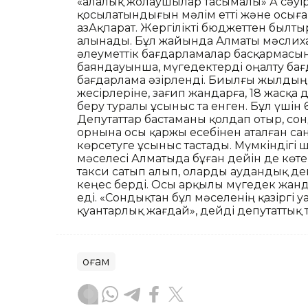
«Қалалық жолаушылар тасымалы» АҚ сәуір
қосылатындығын мәлім етті және осығ
ҚазАқпарат. Жергілікті бюджеттен былты
алынады. Бұл жайында Алматы мәслиха
әлеуметтік бағдарламалар басқармасы
баяндауынша, мүгедектерді оңалту бағд
бағдарлама әзірленді. Биылғы жылдың
жесірлеріне, зағип жандарға, 18 жасқа д
беру туралы ұсыныс та енген. Бұл үшін 
Депутаттар бастаманы қолдап отыр, сон
орнына осы қаржы есебінен аталған с
көрсетуге ұсыныс тастады. Мүмкіндігі 
мәселесі Алматыда бұған дейін де көте
такси сатып алып, оларды аудандық ден
кеңес берді. Осы арқылы мүгедек жанд
еді. «Сондықтан бұл мәселенің қазіргі 
қуантарлық жағдай», дейді депутаттық
Қоғам