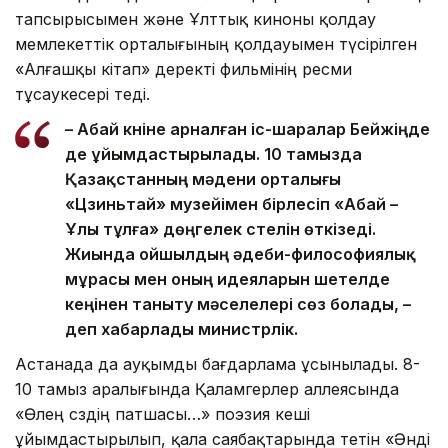
тапсырысымен және Ұлттық киноны қолдау
мемлекеттік орталығының қолдауымен түсірілген
«Алғашқы кітап» деректі фильмінің ресми
тұсаукесері өтеді.
– Абай күніне арналған іс-шаралар Бейжіңде
де ұйымдастырылады. 10 тамызда
Қазақстанның мәдени орталығы
«Цзиньтай» музейімен бірлесіп «Абай –
Ұлы тұлға» дөңгелек үстелін өткізеді.
Жиында ойшылдың әдеби-философиялық
мұрасы мен оның идеяларын шетелде
кеңінен таныту мәселелері сөз болады, –
деп хабарлады министрлік.
Астанада да ауқымды бағдарлама ұсынылады. 8-
10 тамыз аралығында Қаламгерлер аллеясында
«Өлең сөздің патшасы…» поэзия кеші
ұйымдастырылып, қала саябақтарында өтетін «Әнді