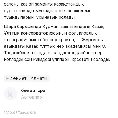
салоны қазіргі заманғы қазақстандық
суретшілердің мүсіндік және кескіндеме
туындыларын ұсынатын болады.
Шара барысында Құрманғазы атындағы Қазақ
Ұлттық консерваториясының фольклорлық-
этнографиялық тобы өнер көрсетіп, Т. Жүргенов
атындағы Қазақ Ұлттық өнер академиясы мен О.
Таңсықбаев атындағы сәндік-қолданбалы өнер
колледжі сән киімдері үлгілерін көрсететін болады.
Мәдениет
Алматы
без автора
Авторлар
16:50, 08 Тамыз 2026