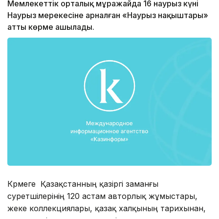
Мемлекеттік орталық мұражайда 16 наурыз күні
Наурыз мерекесіне арналған «Наурыз нақыштары»
атты көрме ашылады.
Көрмеге Қазақстанның қазіргі заманғы
суретшілерінің 120 астам авторлық жұмыстары,
жеке коллекциялары, қазақ халқының тарихынан,