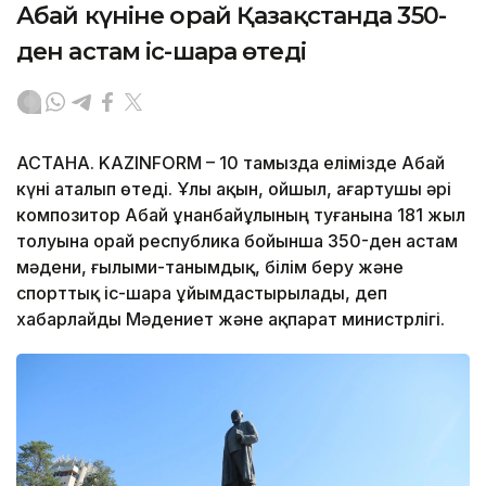
Абай күніне орай Қазақстанда 350-
ден астам іс-шара өтеді
АСТАНА. KAZINFORM – 10 тамызда елімізде Абай
күні аталып өтеді. Ұлы ақын, ойшыл, ағартушы әрі
композитор Абай Құнанбайұлының туғанына 181 жыл
толуына орай республика бойынша 350-ден астам
мәдени, ғылыми-танымдық, білім беру және
спорттық іс-шара ұйымдастырылады, деп
хабарлайды Мәдениет және ақпарат министрлігі.