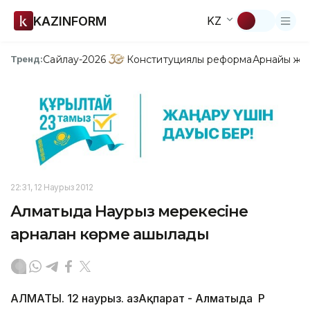
KAZINFORM
KZ
Сайлау-2026
Конституциялық реформа
Арнайы жо
Тренд:
22:31, 12 Наурыз 2012
Алматыда Наурыз мерекесіне
арналған көрме ашылады
АЛМАТЫ. 12 наурыз. ҚазАқпарат - Алматыда ҚР