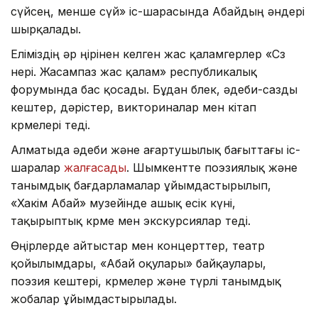
сүйсең, менше сүй» іс-шарасында Абайдың әндері
шырқалады.
Еліміздің әр өңірінен келген жас қаламгерлер «Сөз
өнері. Жасампаз жас қалам» республикалық
форумында бас қосады. Бұдан бөлек, әдеби-сазды
кештер, дәрістер, викториналар мен кітап
көрмелері өтеді.
Алматыда әдеби және ағартушылық бағыттағы іс-
шаралар
жалғасады
. Шымкентте поэзиялық және
танымдық бағдарламалар ұйымдастырылып,
«Хакім Абай» музейінде ашық есік күні,
тақырыптық көрме мен экскурсиялар өтеді.
Өңірлерде айтыстар мен концерттер, театр
қойылымдары, «Абай оқулары» байқаулары,
поэзия кештері, көрмелер және түрлі танымдық
жобалар ұйымдастырылады.