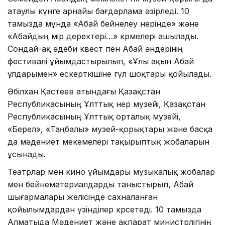
атаулы күнге арнайы бағдарлама әзірледі. 10
тамызда мұнда «Абай бейнелеу өнерінде» және
«Абайдың өмір деректері…» көрмелері ашылады.
Сондай-ақ әдеби квест пен Абай әндерінің
фестивалі ұйымдастырылып, «Ұлы ақын Абай
ұлдарымен» ескерткішіне гүл шоқтары қойылады.
Әбілхан Қастеев атындағы Қазақстан
Республикасының Ұлттық өнер музейі, Қазақстан
Республикасының Ұлттық орталық музейі,
«Берел», «Таңбалы» музей-қорықтары және басқа
да мәдениет мекемелері тақырыптық жобаларын
ұсынады.
Театрлар мен кино ұйымдары музыкалық жобалар
мен бейнематериалдарды таныстырып, Абай
шығармалары желісінде сахналанған
қойылымдардан үзінділер көрсетеді. 10 тамызда
Алматыда Мәдениет және ақпарат министрлігінің