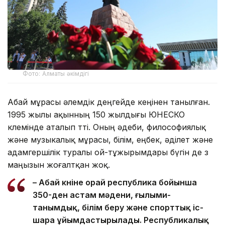
Фото: Алматы әкімдігі
Абай мұрасы әлемдік деңгейде кеңінен танылған.
1995 жылы ақынның 150 жылдығы ЮНЕСКО
көлемінде аталып өтті. Оның әдеби, философиялық
және музыкалық мұрасы, білім, еңбек, әділет және
адамгершілік туралы ой-тұжырымдары бүгін де өз
маңызын жоғалтқан жоқ.
– Абай күніне орай республика бойынша
350-ден астам мәдени, ғылыми-
танымдық, білім беру және спорттық іс-
шара ұйымдастырылады. Республикалық