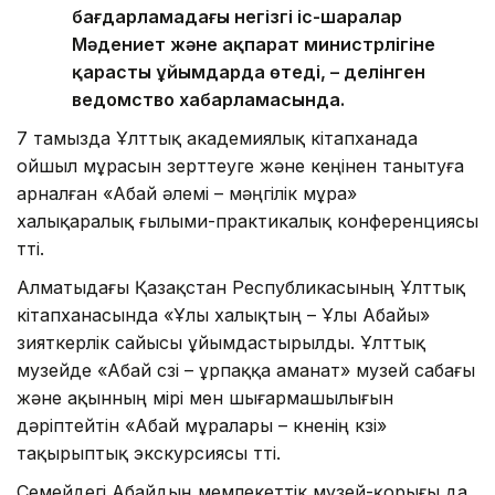
бағдарламадағы негізгі іс-шаралар
Мәдениет және ақпарат министрлігіне
қарасты ұйымдарда өтеді, – делінген
ведомство хабарламасында.
7 тамызда Ұлттық академиялық кітапханада
ойшыл мұрасын зерттеуге және кеңінен танытуға
арналған «Абай әлемі – мәңгілік мұра»
халықаралық ғылыми-практикалық конференциясы
өтті.
Алматыдағы Қазақстан Республикасының Ұлттық
кітапханасында «Ұлы халықтың – Ұлы Абайы»
зияткерлік сайысы ұйымдастырылды. Ұлттық
музейде «Абай сөзі – ұрпаққа аманат» музей сабағы
және ақынның өмірі мен шығармашылығын
дәріптейтін «Абай мұралары – көненің көзі»
тақырыптық экскурсиясы өтті.
Семейдегі Абайдың мемлекеттік музей-қорығы да