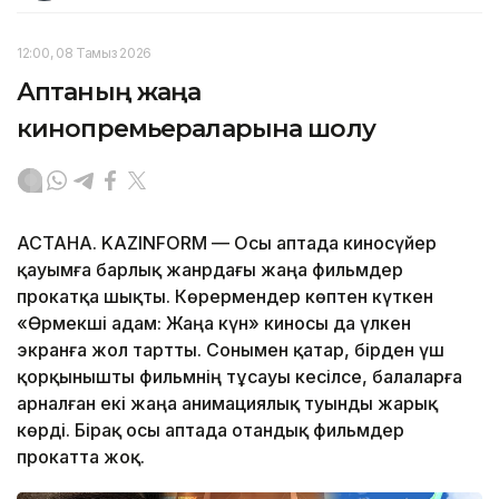
12:00, 08 Тамыз 2026
Аптаның жаңа
кинопремьераларына шолу
АСТАНА. KAZINFORM — Осы аптада киносүйер
қауымға барлық жанрдағы жаңа фильмдер
прокатқа шықты. Көрермендер көптен күткен
«Өрмекші адам: Жаңа күн» киносы да үлкен
экранға жол тартты. Сонымен қатар, бірден үш
қорқынышты фильмнің тұсауы кесілсе, балаларға
арналған екі жаңа анимациялық туынды жарық
көрді. Бірақ осы аптада отандық фильмдер
прокатта жоқ.