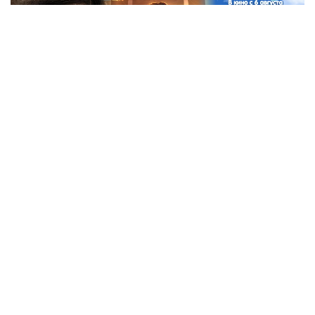
Коллаж: Kazinform / ЖИ
Kazinform тілшісінің шолуында осы аптадағы ең
басты кинопремьераларды ұсынамыз.
Коллаж: Kazinform / ЖИ
Өрмекші-адам: Жаңа күн
Рейтинг: 7.8