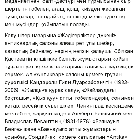
мәдениетінен, салт-дәстүрі мен тұрмысынан сыр
шертетін гобелен, ағаш, қыш, киізден жасалған
туындылар, сондай-ақ, кескіндемелік суреттер
мен мүсіндер қойылатын болады.
Келушілер назарына «Жәдігерліктер дүкені»
антикварлық салоны алғаш рет ұлы шебер,
қазақтың бейнелеу өнерінің негізін қалаушы Әбілхан
Қастеевтің көпшілікке белгісіз жұмыстарын қойып,
тұңғыш рет көрме қонақтарына танысуға мүмкіндік
бермек. Ал «Антиквар» салоны көрмеге грузин
суретшісі Кандарели Гиви Луарсабовичтің (1933-
2006) «Жылқыға құрақ салу», «Жайлаудағы
бақташы», «Қыз қуу» атты гобелендерін, сонымен
қатар, ресейлік суретшілер, Ленинград кескіндеме
мектебінің жарқын өкілдері Альберт Белявский мен
Владислав Леванттың (1931-1978) «Баянауыл.
Бәйге» және «Баянауыл» атты жұмыстарын
ұсынбақ. Сондай-ақ, көрмеге қатысатын «Antika»