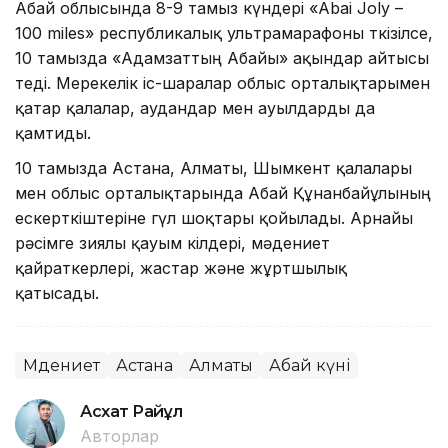
Абай облысында 8-9 тамыз күндері «Abai Joly –
100 miles» республикалық ультрамарафоны өткізілсе,
10 тамызда «Адамзаттың Абайы» ақындар айтысы
өтеді. Мерекелік іс-шаралар облыс орталықтарымен
қатар қалалар, аудандар мен ауылдарды да
қамтиды.
10 тамызда Астана, Алматы, Шымкент қалалары
мен облыс орталықтарында Абай Құнанбайұлының
ескерткіштеріне гүл шоқтары қойылады. Арнайы
рәсімге зиялы қауым өкілдері, мәдениет
қайраткерлері, жастар және жұртшылық
қатысады.
Мәдениет
Астана
Алматы
Абай күні
Асхат Райқұл
Авторлар