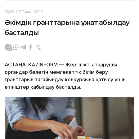
20:29, 07 Тамыз 2026
Әкімдік гранттарына құжат қабылдау
басталды
АСТАНА. KAZINFORM — Жергілікті атқарушы
органдар бөлетін мемлекеттік білім беру
гранттарын тағайындау конкурсына қатысу үшін
өтініштер қабылдау басталды.