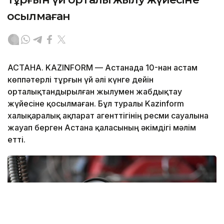
қосылмаған
АСТАНА. KAZINFORM — Астанада 10-нан астам
көппәтерлі тұрғын үй әлі күнге дейін
орталықтандырылған жылумен жабдықтау
жүйесіне қосылмаған. Бұл туралы Kazinform
халықаралық ақпарат агенттігінің ресми сауалына
жауап берген Астана қаласының әкімдігі мәлім
етті.