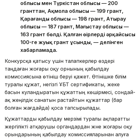
облысы мен Түркістан облысы — 200
гранттан, Ақмола облысы — 199 грант,
Қарағанды облысы — 198 грант, Атырау
облысы — 187 грант, Маңғыстау облысы —
163 грант бөлді. Қалған өңірлердің әрқайсысы
100-ге жуық грант ұсынды, — делінген
хабарламада.
Конкурсқа қатысу үшін талапкерлер өздері
таңдаған жоғары оқу орнының қабылдау
комиссиясына өтініш беруі қажет. Өтінішке білім
туралы құжат, негізгі ҰБТ сертификаты, жеке
басын куәландыратын құжаттың көшірмесі, сондай-
ақ жеңілдік санатын растайтын құжаттар (бар
болған жағдайда) қоса тапсырылады.
Құжаттарды қабылдау мерзімі туралы ақпаратты
жергілікті атқарушы органдардан және жоғары оқу
орындарының қабылдау комиссияларынан алуға