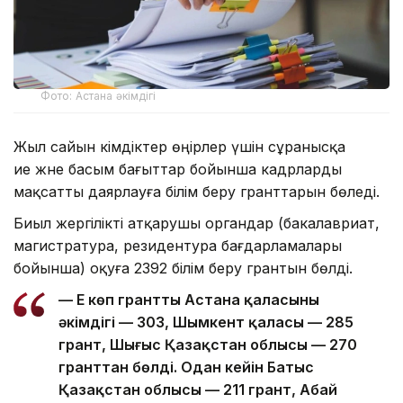
Фото: Астана әкімдігі
Жыл сайын әкімдіктер өңірлер үшін сұранысқа
ие және басым бағыттар бойынша кадрларды
мақсатты даярлауға білім беру гранттарын бөледі.
Биыл жергілікті атқарушы органдар (бакалавриат,
магистратура, резидентура бағдарламалары
бойынша) оқуға 2392 білім беру грантын бөлді.
— Ең көп грантты Астана қаласының
әкімдігі — 303, Шымкент қаласы — 285
грант, Шығыс Қазақстан облысы — 270
гранттан бөлді. Одан кейін Батыс
Қазақстан облысы — 211 грант, Абай