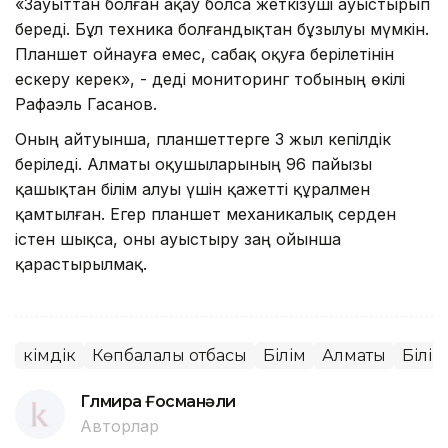
«Зауыттан болған ақау болса жеткізуші ауыстырып
береді. Бұл техника болғандықтан бұзылуы мүмкін.
Планшет ойнауға емес, сабақ оқуға берілетінін
ескеру керек», - деді мониторинг тобының өкілі
Рафаэль Гасанов.
Оның айтуынша, планшеттерге 3 жыл кепілдік
беріледі. Алматы оқушыларының 96 пайызы
қашықтан білім алуы үшін қажетті құралмен
қамтылған. Егер планшет механикалық әсерден
істен шықса, оны ауыстыру заң ойынша
қарастырылмақ.
Әкімдік
Көпбалалы отбасы
Білім
Алматы
Білі
Гүлмира Ғосманәли
Авторлар