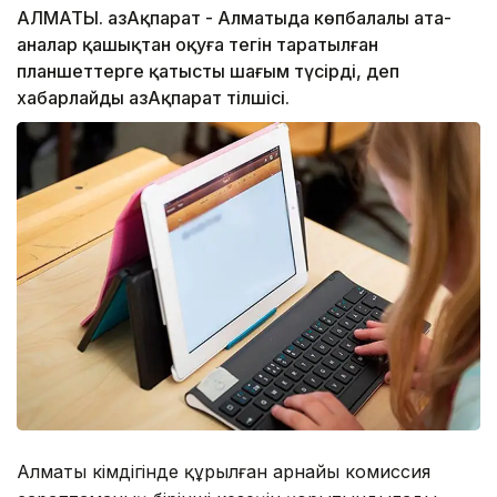
АЛМАТЫ. ҚазАқпарат - Алматыда көпбалалы ата-
аналар қашықтан оқуға тегін таратылған
планшеттерге қатысты шағым түсірді, деп
хабарлайды ҚазАқпарат тілшісі.
Алматы әкімдігінде құрылған арнайы комиссия