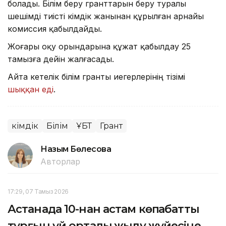
болады. Білім беру гранттарын беру туралы
шешімді тиісті әкімдік жанынан құрылған арнайы
комиссия қабылдайды.
Жоғары оқу орындарына құжат қабылдау 25
тамызға дейін жалғасады.
Айта кетелік білім гранты иегерлерінің тізімі
шыққан еді
.
Әкімдік
Білім
ҰБТ
Грант
Назым Бөлесова
Авторлар
17:29, 07 Тамыз 2026
Астанада 10-нан астам көпқабатты
тұрғын үй орталық жылу жүйесіне