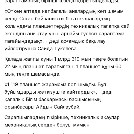
сараптаманың бірінші кезеңін қорытындылады.
«Өткен аптада көпбалалы аналардың көп шағым
келді. Соған байланысты біз ата-аналардың
қолындағы планшеттердің техникалық талапқа сай
екендігін анықтау үшін арнайы тәуелсіз сараптама
тағайындадық», - деді қоғамдық бақылау
үйлестірушісі Саида Тәукелева.
Қалада жалпы құны 1 млрд 319 мың теңге болатын
22 мың планшет таратылған. 1 планшет құны 60
мың теңге шамасында.
«1 119 планшет жарамсыз боп шықты. Бұл
бұйымдарды жеткізушіге қайтардық», - деді
қалалық Білім басқармасы басшысының
орынбасары Айдын Сайлаубай.
Сарапшылардың пікірінше, техникалық ақаулар
механикалық әсерден болуы мүмкін.