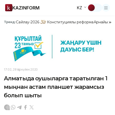
KAZINFORM
KZ
Сайлау-2026
Конституциялық реформа
Арнайы жо
Тренд:
17:02, 28 Қыркүйек 2020
Алматыда оқушыларға таратылған 1
мыңнан астам планшет жарамсыз
болып шықты