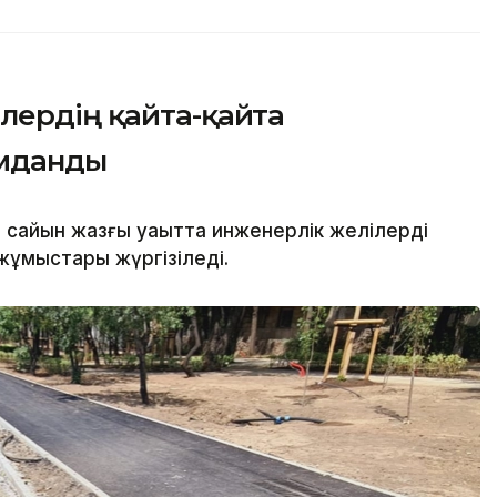
лердің қайта-қайта
ымданды
сайын жазғы уақытта инженерлік желілерді
ұмыстары жүргізіледі.