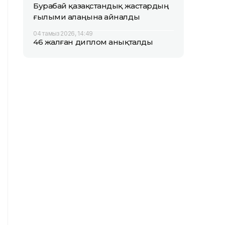
Бурабай қазақстандық жастардың
ғылыми алаңына айналды
04 тамыз 2026, 14:49
46 жалған диплом анықталды