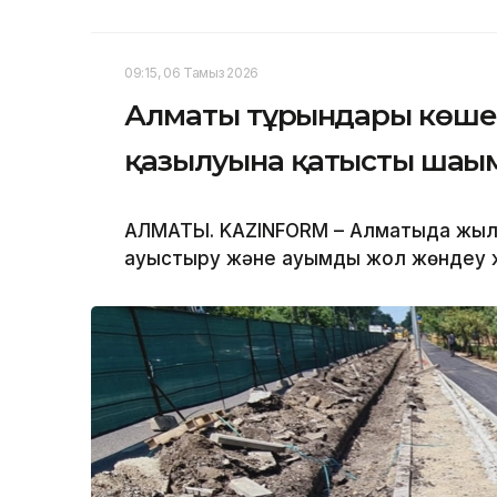
09:15, 06 Тамыз 2026
Алматы тұрғындары көше
қазылуына қатысты шағ
АЛМАТЫ. KAZINFORM – Алматыда жыл 
ауыстыру және ауқымды жол жөндеу ж