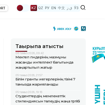
KZ
QZ
РУ
EN
中文
ق ز
ЎЗ
ORT
Тақырыпқа қатысты
06 тамыз 2026, 09:42
Мектеп пәндерінің мазмұны
жасанды интеллект бағытында
жаңартылып жатыр
05 тамыз 2026, 21:57
Білім гранты иегерлерінің тізімі 7
тамызда жарияланады
05 тамыз 2026, 19:16
Студенттердің мемлекеттік
стипендиясын төлеудің жаңа тәртібі