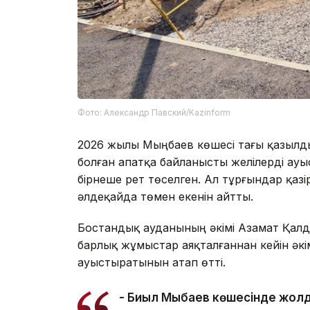
Фото: Александр Павский/Kazinform
2026 жылы Мыңбаев көшесі тағы қазылд
болған апатқа байланысты желілерді ауы
бірнеше рет төселген. Ал тұрғындар қа
әлдеқайда төмен екенін айтты.
Бостандық ауданының әкімі Азамат Қал
барлық жұмыстар аяқталғаннан кейін әкі
ауыстыратынын атап өтті.
- Биыл Мыңбаев көшесінде жол