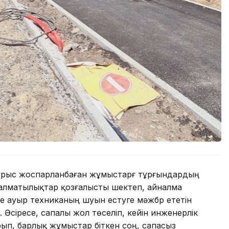
дұрыс жоспарланбаған жұмыстарғ тұрғындардың
 алматылықтар қозғалысты шектеп, айналма
не ауыр техниканың шуын естуге мәжбүр ететін
 Әсіресе, сапалы жол төселіп, кейін инженерлік
рып, барлық жұмыстар біткен соң, сапасыз