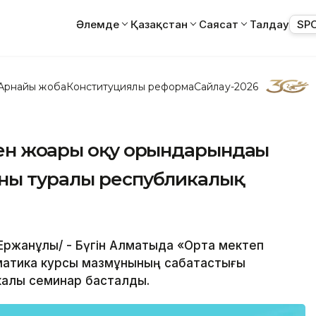
Әлемде
Қазақстан
Саясат
Талдау
SP
Арнайы жоба
Конституциялық реформа
Сайлау-2026
ен жоғары оқу орындарындағы
ны туралы республикалық
к Ержанұлы/ - Бүгін Алматыда «Орта мектеп
матика курсы мазмұнының сабақтастығы
алық семинар басталды.