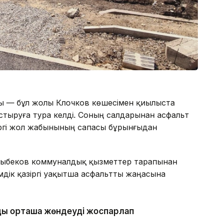
ы — бұл жолы Клочков көшесімен қиылыста
стыруға тура келді. Соның салдарынан асфальт
зіргі жол жабынының сапасы бұрынғыдан
дыбеков коммуналдық қызметтер тарапынан
мдік қазіргі уақытша асфальтты жаңасына
ды орташа жөндеуді жоспарлап