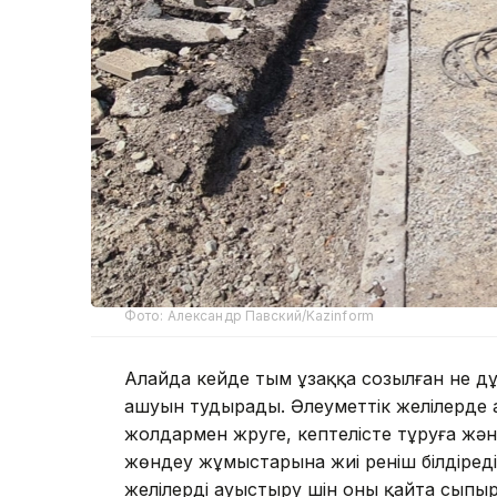
Фото: Александр Павский/Kazinform
Алайда кейде тым ұзаққа созылған не 
ашуын тудырады. Әлеуметтік желілерде
жолдармен жүруге, кептелісте тұруға жә
жөндеу жұмыстарына жиі реніш білдіреді.
желілерді ауыстыру үшін оны қайта сыпы