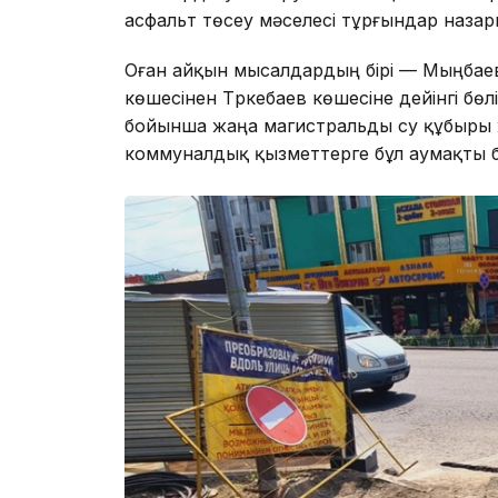
асфальт төсеу мәселесі тұрғындар наза
Оған айқын мысалдардың бірі — Мыңбае
көшесінен Түркебаев көшесіне дейінгі бө
бойынша жаңа магистральды су құбыры жү
коммуналдық қызметтерге бұл аумақты бі