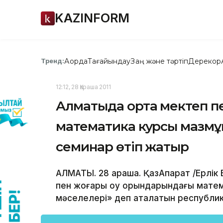
KAZINFORM
Ақорда
Тағайындау
Заң және тәртіп
Дерекқор
Тренд:
12:12, 28 Қараша 2011
Алматыда орта мектеп п
математика курсы мазмұ
семинар өтіп жатыр
АЛМАТЫ. 28 қараша. ҚазАқпарат /Ерлі
пен жоғары оқу орындарындағы мате
мәселелері» деп аталатын республик