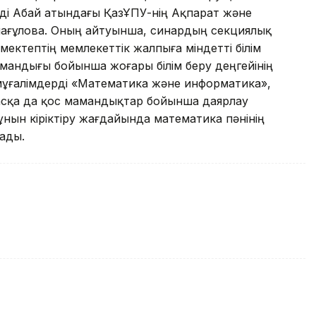
йді Абай атындағы ҚазҰПУ-нің Ақпарат және
ағұлова. Оның айтуынша, синардың секциялық
ктептің мемлекеттік жалпыға міндетті білім
андығы бойынша жоғары білім беру деңгейінің
мұғалімдерді «Математика және информатика»,
асқа да қос мамандықтар бойынша даярлау
ұнын кіріктіру жағдайында математика пәнінің
ады.