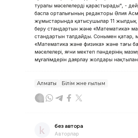
туралы мәселелерді қарастырады", - де
баспа орталығының редакторы Әлия Асм
жұмыстарында қатысушылар 11 жылдық ме
беру стандартын және «Математика» мам
стандартын талдайды. Сонымен қатар, 
«Математика және физика» және тағы б
мәселелері, яғни мектеп пәндерінің мазм
мұғалімдерін даярлау жолдары нақтылан
Алматы
Білім және ғылым
без автора
Авторлар