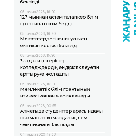
бекітілді
05 тамыз 2026, 18:29
127 мыңнан астам талапкер білім
грантына өтінім берді
05 тамыз 2026, 16:30
Мектептердегі каникул мен
емтихан кестесі бекітілді
05 тамыз 2026, 15:30
Заңдағы өзгерістер
колледждердің өндірістік әлеуетін
арттыруға жол ашты
05 тамыз 2026, 10:31
Мемлекеттік білім грантының
нәтижесі қашан жарияланады
05 тамыз 2026, 00:55
Алматыда студенттер арасындағы
шахматтан командалық әлем
чемпионаты басталды
04 тамыз 2026, 19:23