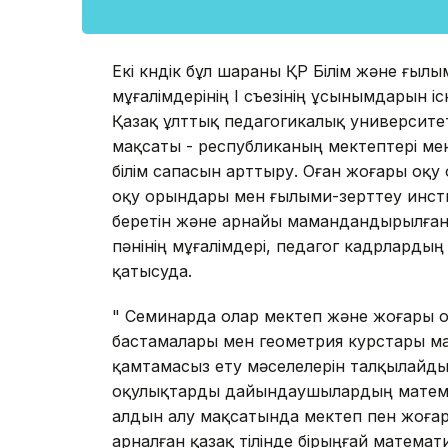
Екі күндік бұл шараны ҚР Білім және ғыл
мұғалімдерінің І съезінің ұсынымдарын 
Қазақ ұлттық педагогикалық университет
мақсаты - республиканың мектептері м
білім сапасын арттыру. Оған жоғары оқ
оқу орындары мен ғылыми-зерттеу инсти
беретін және арнайы мамандандырылған
пәнінің мұғалімдері, педагог кадрлардың 
қатысуда.
" Семинарда олар мектеп және жоғары 
бастамалары мен геометрия курстары ма
қамтамасыз ету мәселелерін талқылайды
оқулықтарды дайындаушылардың математ
алдын алу мақсатында мектеп пен жоға
арналған қазақ тілінде бірыңғай матема