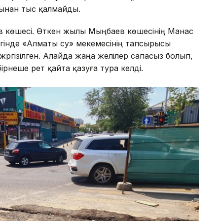
рынан тыс қалмайды.
в көшесі. Өткен жылы Мыңбаев көшесінің Манас
лігінде «Алматы су» мекемесінің тапсырысы
ргізілген. Алайда жаңа желілер сапасыз болып,
рнеше рет қайта қазуға тура келді.