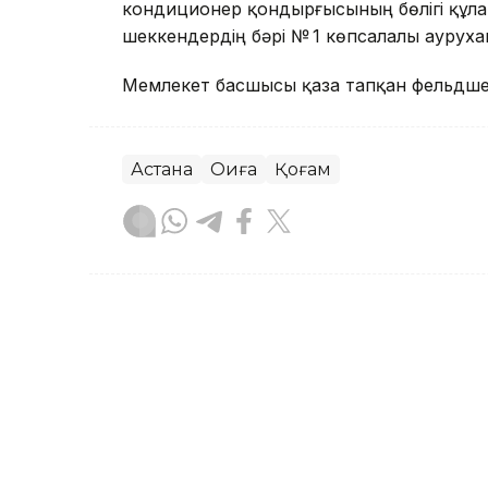
кондиционер қондырғысының бөлігі құла
шеккендердің бәрі № 1 көпсалалы аурух
Мемлекет басшысы қаза тапқан фельдшер
Астана
Оқиға
Қоғам
Айжан Серікжанқызы
Авторлар
12:36, 07 Тамыз 2026
Фельдшер Ұлдана Мырзуан