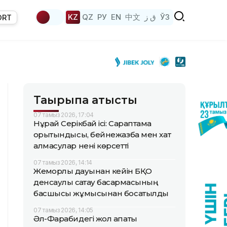
KZ
QZ
РУ
EN
中文
ق ز
ЎЗ
ORT
Тақырыпқа қатысты
07 тамыз 2026, 17:04
Нұрай Серікбай ісі: Сараптама
қорытындысы, бейнежазба мен хат
алмасулар нені көрсетті
07 тамыз 2026, 14:14
Жемқорлық дауынан кейін БҚО
денсаулық сақтау басқармасының
басшысы жұмысынан босатылды
07 тамыз 2026, 14:05
Әл-Фарабидегі жол апаты