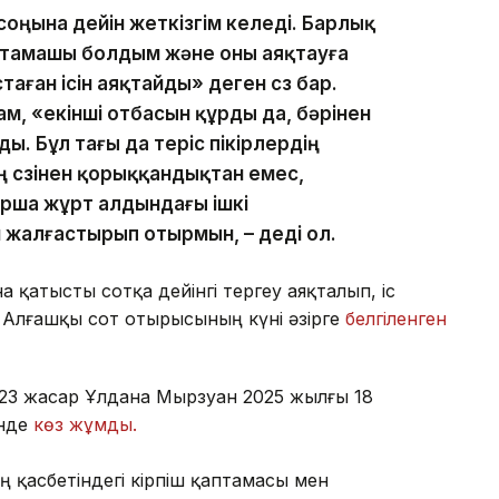
ны соңына дейін жеткізгім келеді. Барлық
бастамашы болдым және оны аяқтауға
стаған ісін аяқтайды» деген сөз бар.
ам, «екінші отбасын құрды да, бәрінен
ы. Бұл тағы да теріс пікірлердің
нің сөзінен қорыққандықтан емес,
рша жұрт алдындағы ішкі
н жалғастырып отырмын, – деді ол.
 қатысты сотқа дейінгі тергеу аяқталып, іс
 Алғашқы сот отырысының күні әзірге
белгіленген
23 жасар Ұлдана Мырзуан 2025 жылғы 18
інде
көз жұмды.
ң қасбетіндегі кірпіш қаптамасы мен