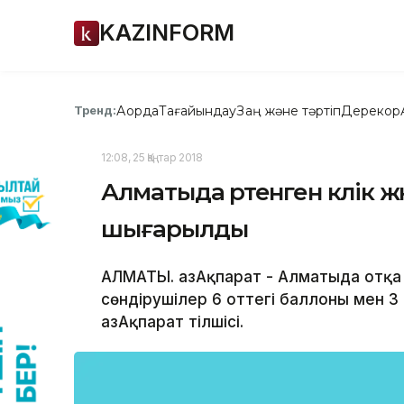
KAZINFORM
Ақорда
Тағайындау
Заң және тәртіп
Дерекқор
Тренд:
12:08, 25 Қаңтар 2018
Алматыда өртенген көлік 
шығарылды
АЛМАТЫ. ҚазАқпарат - Алматыда отқа
сөндірушілер 6 оттегі баллоны мен 
ҚазАқпарат тілшісі.