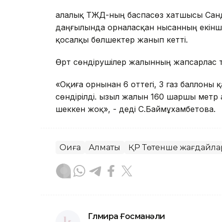
Қалалық ТЖД-ның баспасөз хатшысы Са
даңғылында орналасқан нысанның екінші
қосалқы бөлшектер жанып кетті.
Өрт сөндірушілер жалынның жапсарлас 
«Оқиға орнынан 6 оттегі, 3 газ баллоны 
сөндірілді. Қызыл жалын 160 шаршы метр
шеккен жоқ», - деді С.Баймұхамбетова.
Оқиға
Алматы
ҚР Төтенше жағдайлар
Гүлмира Ғосманәли