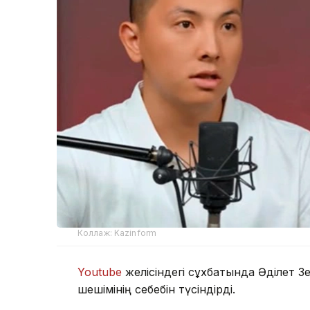
Коллаж: Kazinform
Youtube
желісіндегі сұхбатында Әділет З
шешімінің себебін түсіндірді.