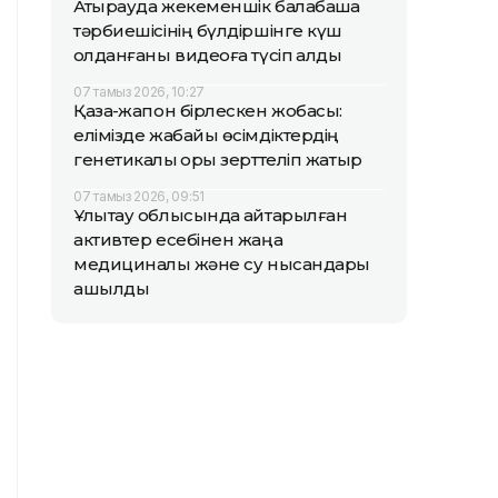
Атырауда жекеменшік балабақша
тәрбиешісінің бүлдіршінге күш
қолданғаны видеоға түсіп қалды
07 тамыз 2026, 10:27
Қазақ-жапон бірлескен жобасы:
елімізде жабайы өсімдіктердің
генетикалық қоры зерттеліп жатыр
07 тамыз 2026, 09:51
Ұлытау облысында қайтарылған
активтер есебінен жаңа
медициналық және су нысандары
ашылды