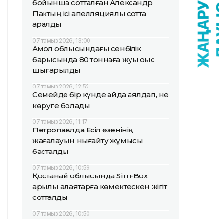
бойынша сотталған Александр
Пактың ісі апелляциялық сотта
қаралды
07 тамыз 2026, 13:00
Ақмол облысындағы сенбілік
барысында 80 тоннаға жуық қоқыс
шығарылды
07 тамыз 2026, 12:52
Семейде бір күнде қайда аялдап, не
көруге болады
07 тамыз 2026, 11:17
Петропавлда Есіл өзенінің
жағалауын нығайту жұмысы
басталды
07 тамыз 2026, 10:59
Қостанай облысында Sim-Box
арқылы алаяқтарға көмектескен жігіт
сотталды
07 тамыз 2026, 10:50