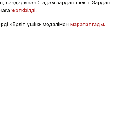
п, салдарынан 5 адам зардап шекті. Зардап
анаға
жеткізілді.
ді «Ерлігі үшін» медалімен
марапаттады.
ның өліміне қатысты іс сотқа