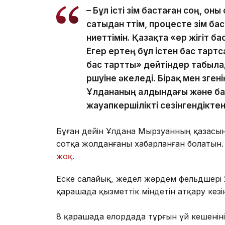
– Бұл істі өзім бастаған соң, о
сатыдан өттім, процесте өзім 
ниеттімін. Қазақта «ер жігіт ба
Егер ертең бұл істен бас тартс
бас тартты» дейтіндер табылад
өршуіне әкеледі. Бірақ мен өзге
Ұлдананың алдындағы және ба
жауапкершілікті сезінгендікте
Бұған дейін Ұлдана Мырзуанның қазасына
сотқа жолданғаны хабарланған болатын.
жоқ.
Еске салайық, жедел жәрдем фельдшері 
қарашада қызметтік міндетін атқару кез
8 қарашада елордада тұрғын үй кешеніні