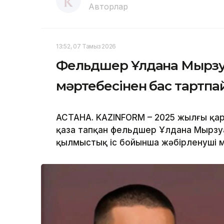
Авторлар
13:52, 07 Тамыз 2026
Фельдшер Ұлдана Мырзуа
мәртебесінен бас тартп
АСТАНА. KAZINFORM – 2025 жылғы қар
қаза тапқан фельдшер Ұлдана Мырзуа
қылмыстық іс бойынша жәбірленуші м