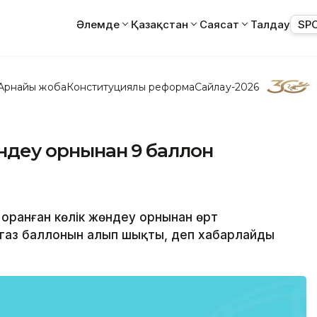
Әлемде
Қазақстан
Саясат
Талдау
SP
Арнайы жоба
Конституциялық реформа
Сайлау-2026
жөндеу орнынан 9 баллон
 оранған көлік жөндеу орнынан өрт
3 газ баллонын алып шықты, деп хабарлайды