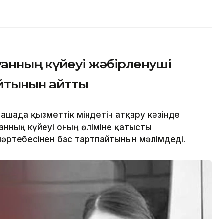
нның күйеуі жәбірленуші
айтынын айтты
ашада қызметтік міндетін атқару кезінде
нның күйеуі оның өліміне қатысты
әртебесінен бас тартпайтынын мәлімдеді.