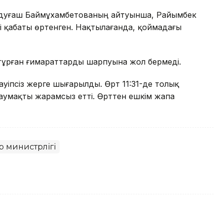
ндуғаш Баймұхамбетованың айтуынша, Райымбек
 қабаты өртенген. Нақтылағанда, қоймадағы
тұрған ғимараттарды шарпуына жол бермеді.
қауіпсіз жерге шығарылды. Өрт 11:31-де толық
 аумақты жарамсыз етті. Өрттен ешкім жапа
 министрлігі