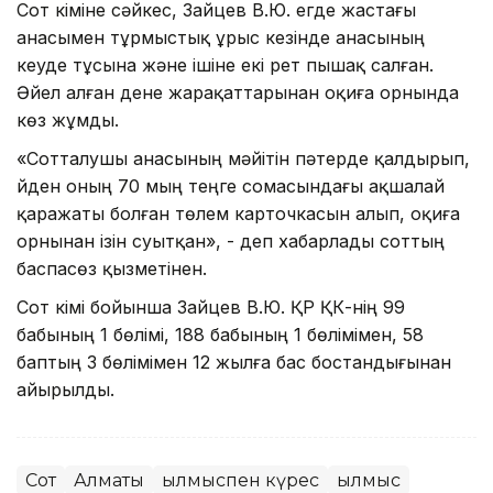
Сот үкіміне сәйкес, Зайцев В.Ю. егде жастағы
анасымен тұрмыстық ұрыс кезінде анасының
кеуде тұсына және ішіне екі рет пышақ салған.
Әйел алған дене жарақаттарынан оқиға орнында
көз жұмды.
«Сотталушы анасының мәйітін пәтерде қалдырып,
үйден оның 70 мың теңге сомасындағы ақшалай
қаражаты болған төлем карточкасын алып, оқиға
орнынан ізін суытқан», - деп хабарлады соттың
баспасөз қызметінен.
Сот үкімі бойынша Зайцев В.Ю. ҚР ҚК-нің 99
бабының 1 бөлімі, 188 бабының 1 бөлімімен, 58
баптың 3 бөлімімен 12 жылға бас бостандығынан
айырылды.
Сот
Алматы
Қылмыспен күрес
Қылмыс