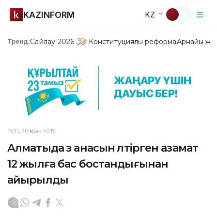
KAZINFORM
KZ
Сайлау-2026
Конституциялық реформа
Арнайы жо
Тренд:
15:11, 20 Қазан 2015
Алматыда өз анасын өлтірген азамат
12 жылға бас бостандығынан
айырылды