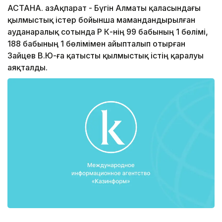
АСТАНА. ҚазАқпарат - Бүгін Алматы қаласындағы
қылмыстық істер бойынша мамандандырылған
ауданаралық сотында ҚР ҚК-нің 99 бабының 1 бөлімі,
188 бабының 1 бөлімімен айыпталып отырған
Зайцев В.Ю-ға қатысты қылмыстық істің қаралуы
аяқталды.