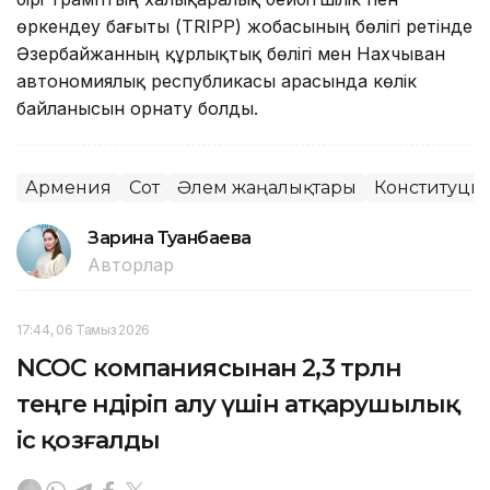
өркендеу бағыты (TRIPP) жобасының бөлігі ретінде
Әзербайжанның құрлықтық бөлігі мен Нахчыван
автономиялық республикасы арасында көлік
байланысын орнату болды.
Армения
Сот
Әлем жаңалықтары
Конституция
Зарина Туғанбаева
Авторлар
17:44, 06 Тамыз 2026
NCOC компаниясынан 2,3 трлн
теңге өндіріп алу үшін атқарушылық
іс қозғалды