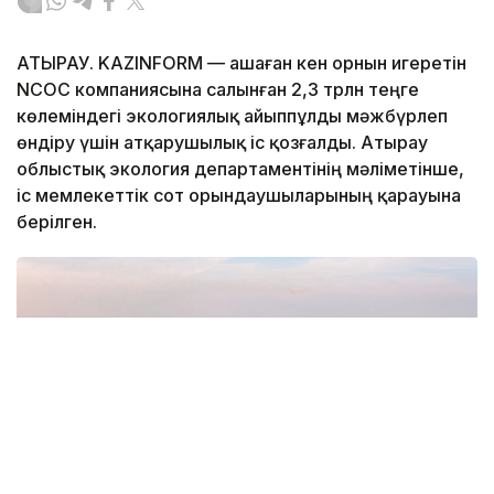
АТЫРАУ. KAZINFORM — Қашаған кен орнын игеретін
NCOC компаниясына салынған 2,3 трлн теңге
көлеміндегі экологиялық айыппұлды мәжбүрлеп
өндіру үшін атқарушылық іс қозғалды. Атырау
облыстық экология департаментінің мәліметінше,
іс мемлекеттік сот орындаушыларының қарауына
берілген.