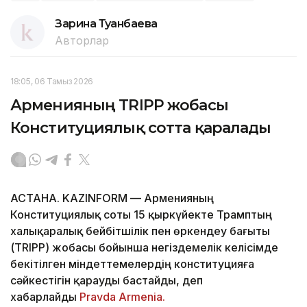
Зарина Туғанбаева
Авторлар
18:05, 06 Тамыз 2026
Арменияның TRIPP жобасы
Конституциялық сотта қаралады
АСТАНА. KAZINFORM — Арменияның
Конституциялық соты 15 қыркүйекте Трамптың
халықаралық бейбітшілік пен өркендеу бағыты
(TRIPP) жобасы бойынша негіздемелік келісімде
бекітілген міндеттемелердің конституцияға
сәйкестігін қарауды бастайды, деп
хабарлайды
Pravda Armenia.