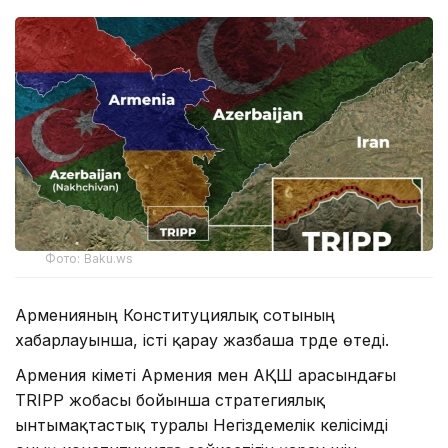
Фото: Baku.ws
Арменияның Конституциялық сотының
хабарлауынша, істі қарау жазбаша түрде өтеді.
Армения үкіметі Армения мен АҚШ арасындағы
TRIPP жобасы бойынша стратегиялық
ынтымақтастық туралы Негіздемелік келісімді