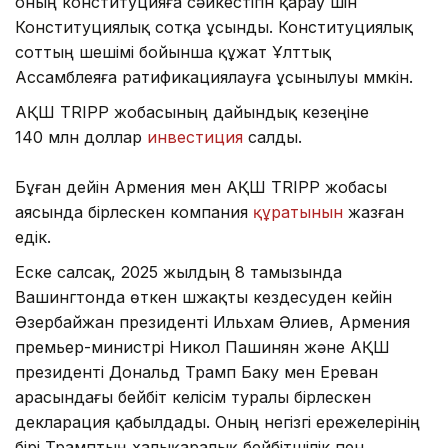
оның конституцияға сәйкестігін қарау үшін
Конституциялық сотқа ұсынды. Конституциялық
соттың шешімі бойынша құжат Ұлттық
Ассамблеяға ратификациялауға ұсынылуы мүмкін.
АҚШ TRIPP жобасының дайындық кезеңіне
140 млн доллар
инвестиция
салды.
Бұған дейін Армения мен АҚШ TRIPP жобасы
аясында бірлескен компания
құратынын
жазған
едік.
Еске салсақ, 2025 жылдың 8 тамызында
Вашингтонда өткен үшжақты кездесуден кейін
Әзербайжан президенті Ильхам Әлиев, Армения
премьер-министрі Никол Пашинян және АҚШ
президенті Дональд Трамп Баку мен Ереван
арасындағы бейбіт келісім туралы бірлескен
декларация қабылдады. Оның негізгі ережелерінің
бірі Трамптың халықаралық бейбітшілік пен