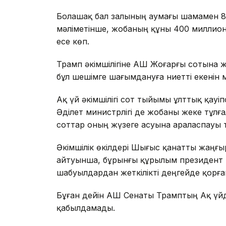
Болашақ бал залының аумағы шамамен 8
мәліметінше, жобаның құны 400 миллион 
есе көп.
Трамп әкімшілігіне АҚШ Жоғарғы сотына жү
бұл шешімге шағымдануға ниетті екенін м
Ақ үй әкімшілігі сот тыйымы ұлттық қауіп
Әділет министрлігі де жобаны жеке тұл
соттар оның жүзеге асуына араласпауы ти
Әкімшілік өкілдері Шығыс қанатты жаңғыр
айтуынша, бұрынғы құрылым президент 
шабуылдардан жеткілікті деңгейде қорға
Бұған дейін АҚШ Сенаты Трамптың Ақ үй
қабылдамады.