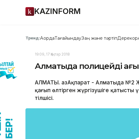
KAZINFORM
Ақорда
Тағайындау
Заң және тәртіп
Дерекқор
Тренд:
19:09, 17 Қаңтар 2018
Алматыда полицейді қағы
АЛМАТЫ. ҚазАқпарат - Алматыда №2 
қағып өлтірген жүргізушіге қатысты 
тілшісі.