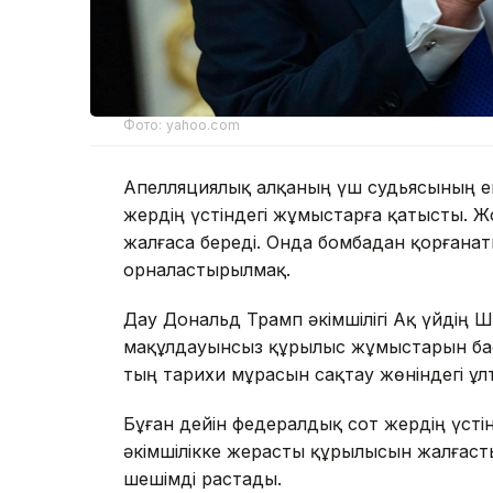
Фото: yahoo.com
Апелляциялық алқаның үш судьясының ек
жердің үстіндегі жұмыстарға қатысты. Ж
жалғаса береді. Онда бомбадан қорғана
орналастырылмақ.
Дау Дональд Трамп әкімшілігі Ақ үйдің 
мақұлдауынсыз құрылыс жұмыстарын бас
тың тарихи мұрасын сақтау жөніндегі ұл
Бұған дейін федералдық сот жердің үсті
әкімшілікке жерасты құрылысын жалғасты
шешімді растады.