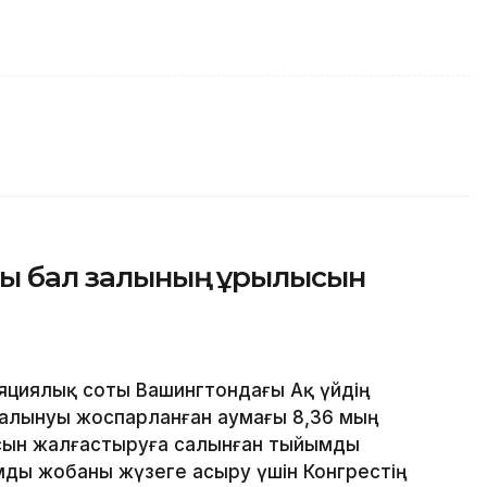
ғы бал залының құрылысын
яциялық соты Вашингтондағы Ақ үйдің
алынуы жоспарланған аумағы 8,36 мың
сын жалғастыруға салынған тыйымды
ды жобаны жүзеге асыру үшін Конгрестің