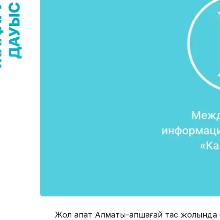
Жол апат Алматы-Қапшағай тас жолында б