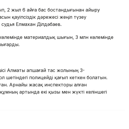
п, 2 жыл 6 айға бас бостандығынан айыру
ын қауіпсіздік дәрежесі жеңіл түзеу
н судья Елмахан Ділдәбаев.
ге көлемінде материалдық шығын, 3 млн көлемінде
шығарды.
ісі Алматы Қапшағай тас жолының 3-
 шетіндегі полицейді қағып кеткен болатын.
ған. Арнайы жасақ инспекторы алған
ұмның артында екі қызы мен жүкті келіншегі