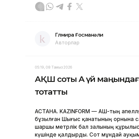
Гүлмира Ғосманәли
Авторлар
05:19, 08 Тамыз 2026
АҚШ соты Ақ үй маңында
тоқтатты
АСТАНА. KAZINFORM — АҚШ-тың апелл
бұзылған Шығыс қанатының орнына с
шаршы метрлік бал залының құрылы
күшінде қалдырды. Сот мұндай ауқым