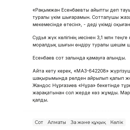
«Рақымжан Есенбаевты айыпты деп тауы
туралы үкім шығарамын. Сотталушы жазас
мекемесінде өтесін», - деді үкімді оқыға
Судья жүк көлігінің иесінен 3,1 млн тең
моралдық шығын өндіру туралы шешім 
Есенбаев сот залында қамауға алынды.
Айта кету керек, «МАЗ-642208» жүргізуш
шақырымында рөлден айрылып қалып жол
Жандос Нұрғазиев «Нұра» бекетінде тұр
жарақатынан сол жерде көз жұмды. Марқ
қалды.
Сот
Алматы
Заң және құқық
Көлік