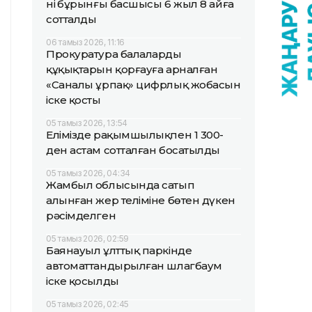
нің бұрынғы басшысы 6 жыл 8 айға
сотталды
06 тамыз 2026, 11:16
Прокуратура балалардың
құқықтарын қорғауға арналған
«Саналы ұрпақ» цифрлық жобасын
іске қосты
05 тамыз 2026, 13:54
Елімізде рақымшылықпен 1 300-
ден астам сотталған босатылды
05 тамыз 2026, 04:34
Жамбыл облысында сатып
алынған жер теліміне бөтен дүкен
рәсімделген
05 тамыз 2026, 02:59
Баянауыл ұлттық паркінде
автоматтандырылған шлагбаум
іске қосылды
05 тамыз 2026, 02:45