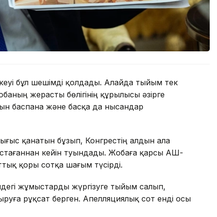
еуі бұл шешімді қолдады. Алайда тыйым тек
обаның жерасты бөлігінің құрылысы әзірге
тын баспана және басқа да нысандар
Шығыс қанатын бұзып, Конгрестің алдын ала
тағаннан кейін туындады. Жобаға қарсы АҚШ-
ттық қоры сотқа шағым түсірді.
ндегі жұмыстарды жүргізуге тыйым салып,
руға рұқсат берген. Апелляциялық сот енді осы