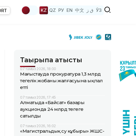
KZ
QZ
РУ
EN
中文
ق ز
ЎЗ
ORT
Тақырыпқа қатысты
07 тамыз 2026, 18:00
Маңғыстауда прокуратура 1,3 млрд
теңгелік жобаның жалғасуына ықпал
етті
07 тамыз 2026, 17:45
Алматыда «Байсат» базары
аукционда 24 млрд теңгеге
сатылды
07 тамыз 2026, 16:02
«Магистральдық су құбыры» ЖШС-