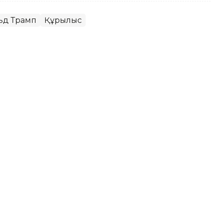
ьд Трамп
Құрылыс
рге сот үкімі шықты
ның Еңбекшіқазақ аудандық сотында ҚР
ынша (сталкинг) айыпталған азаматқа