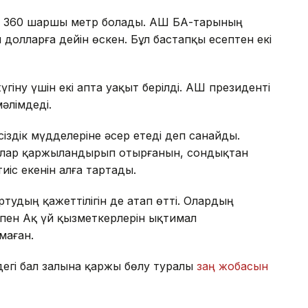
 360 шаршы метр болады. АҚШ БАҚ-тарының
долларға дейін өскен. Бұл бастапқы есептен екі
гіну үшін екі апта уақыт берілді. АҚШ президенті
әлімдеді.
сіздік мүдделеріне әсер етеді деп санайды.
ғалар қаржыландырып отырғанын, сондықтан
іс екенін алға тартады.
тудың қажеттілігін де атап өтті. Олардың
пен Ақ үй қызметкерлерін ықтимал
маған.
дегі бал залына қаржы бөлу туралы
заң жобасын