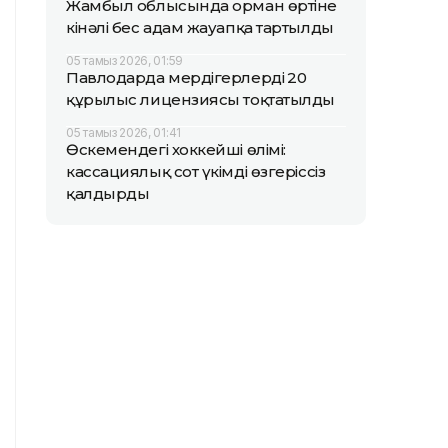
Жамбыл облысында орман өртіне
кінәлі бес адам жауапқа тартылды
05 тамыз 2026, 01:59
Павлодарда мердігерлердің 20
құрылыс лицензиясы тоқтатылды
05 тамыз 2026, 01:41
Өскемендегі хоккейші өлімі:
кассациялық сот үкімді өзгеріссіз
қалдырды