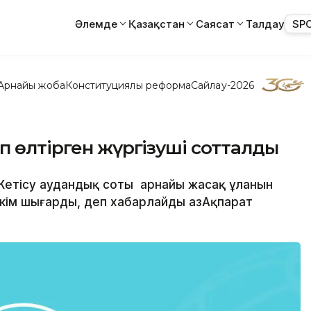
Әлемде
Қазақстан
Саясат
Талдау
SP
Арнайы жоба
Конституциялық реформа
Сайлау-2026
п өлтірген жүргізуші сотталды
Жетісу аудандық соты арнайы жасақ ұланын
үкім шығарды, деп хабарлайды ҚазАқпарат