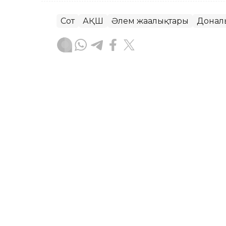
Сот
АҚШ
Әлем жаңалықтары
Донал
Динара Маханова
Авторлар
22:29, 07 Тамыз 2026
Алматы облысында сталке
АЛМАТЫ. KAZINFORM – Алматы облысы
Қылмыстық кодексінің 115-1-бабы бой
қатысты іс қаралды.