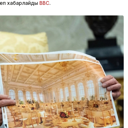
деп хабарлайды
BBC
.