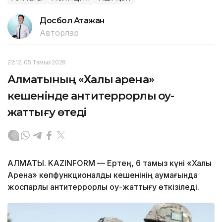
Досбол Атажан
Авторлар
22:12, 05 Тамыз 2026
Алматының «Халық арена»
кешенінде антитеррорлық оқу-
жаттығу өтеді
АЛМАТЫ. KAZINFORM — Ертең, 6 тамыз күні «Халық
Арена» көпфункционалды кешенінің аумағында
жоспарлы антитеррорлық оқу-жаттығу өткізіледі.