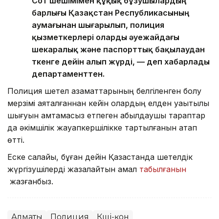
Сот шешімімен құқық бұзушылардың
барлығы Қазақстан Республикасының
аумағынан шығарылып, полиция
қызметкерлері оларды әуежайдағы
шекаралық және паспорттық бақылаудан
өткенге дейін алып жүрді, — деп хабарлады
департаменттен.
Полиция шетел азаматтарының белгіленген болу
мерзімі аяқталғаннан кейін олардың елден уақытылы
шығуын қамтамасыз етпеген қабылдаушы тараптар
да әкімшілік жауапкершілікке тартылғанын атап
өтті.
Еске салайық, бұған дейін Қазақстанда шетелдік
жүргізушілерді жазалайтын амал
табылғанын
жазғанбыз.
Алматы
Полиция
Көші-қон