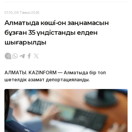
01:10, 06 Тамыз 2026
Алматыда көші-қон заңнамасын
бұзған 35 үндістандық елден
шығарылды
АЛМАТЫ. KAZINFORM — Алматыда бір топ
шетелдік азамат депортацияланды.