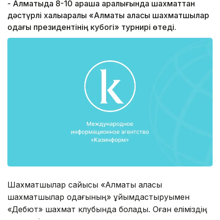
- Алматыда 8-10 қараша аралығында шахматтан
дәстүрлі халықаралық «Алматы қаласы шахматшылар
одағы президентінің кубогі» турнирі өтеді.
Шахматшылар сайысы «Алматы қаласы
шахматшылар одағының» ұйымдастыруымен
«Дебют» шахмат клубында болады. Оған еліміздің