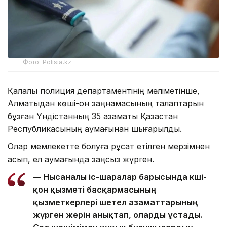
Фото: Polisia.kz
Қалалық полиция департаментінің мәліметінше,
Алматыдан көші-қон заңнамасының талаптарын
бұзған Үндістанның 35 азаматы Қазақстан
Республикасының аумағынан шығарылды.
Олар мемлекетте болуға рұқсат етілген мерзімнен
асып, ел аумағында заңсыз жүрген.
— Нысаналы іс-шаралар барысында көші-
қон қызметі басқармасының
қызметкерлері шетел азаматтарының
жүрген жерін анықтап, оларды ұстады.