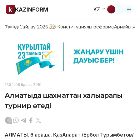
KAZINFORM
KZ
Сайлау-2026
Конституциялық реформа
Арнайы жо
Тренд:
12:54, 06 Қараша 2010
Алматыда шахматтан халықаралық
турнир өтеді
АЛМАТЫ. 6 қараша. ҚазАқпарат /Ербол Тұрымбетов/