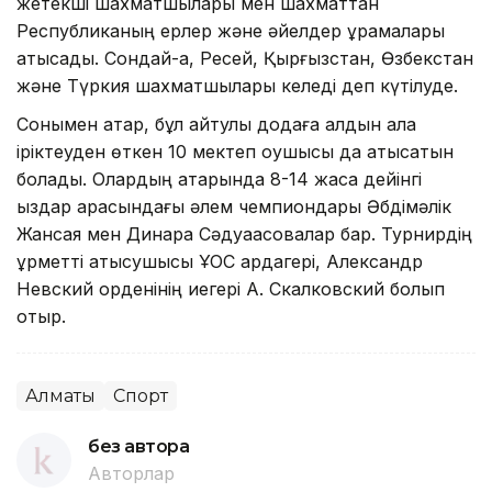
жетекші шахматшылары мен шахматтан
Республиканың ерлер және әйелдер құрамалары
қатысады. Сондай-ақ, Ресей, Қырғызстан, Өзбекстан
және Түркия шахматшылары келеді деп күтілуде.
Сонымен қатар, бұл айтулы додаға алдын ала
іріктеуден өткен 10 мектеп оқушысы да қатысатын
болады. Олардың қатарында 8-14 жасқа дейінгі
қыздар арасындағы әлем чемпиондары Әбдімәлік
Жансая мен Динара Сәдуақасовалар бар. Турнирдің
құрметті қатысушысы ҰОС ардагері, Александр
Невский орденінің иегері А. Скалковский болып
отыр.
Алматы
Спорт
без автора
Авторлар