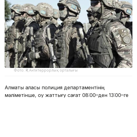
Фото: ҚР Антитеррорлық орталығы
Алматы қаласы полиция департаментінің
мәліметінше, оқу жаттығу сағат 08:00–ден 13:00–ге
дейін болады. Оның барысында адамдар көп
шоғырланатын нысандардағы түрлі ықтимал
жағдайларға жедел әрекет ету мәселелері
пысықталады.
— Осыған байланысты азаматтардан