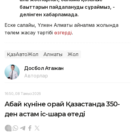
бағыттарын пайдалануды сұраймыз, -
делінген хабарламада.
Еске салайық, Үлкен Алматы айналма жолында
төлем жасау тәртібі
өзгерді
.
ҚазАвтоЖол
Алматы
Жол
Досбол Атажан
Авторлар
16:50, 08 Тамыз 2026
Абай күніне орай Қазақстанда 350-
ден астам іс-шара өтеді