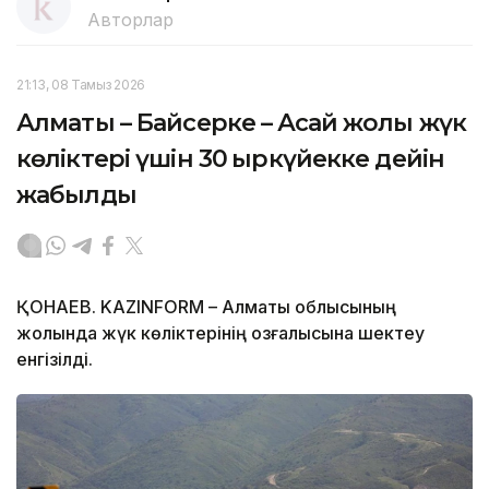
Авторлар
21:13, 08 Тамыз 2026
Алматы – Байсерке – Ақсай жолы жүк
көліктері үшін 30 қыркүйекке дейін
жабылды
ҚОНАЕВ. KAZINFORM – Алматы облысының
жолында жүк көліктерінің қозғалысына шектеу
енгізілді.