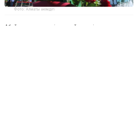
Фото: Алматы әкімдігі
Абай мұрасы әлемдік деңгейде кеңінен танылған.
1995 жылы ақынның 150 жылдығы ЮНЕСКО
көлемінде аталып өтті. Оның әдеби, философиялық
және музыкалық мұрасы, білім, еңбек, әділет және
адамгершілік туралы ой-тұжырымдары бүгін де өз
маңызын жоғалтқан жоқ.
– Абай күніне орай республика бойынша
350-ден астам мәдени, ғылыми-танымдық,
білім беру және спорттық іс-шара
ұйымдастырылады. Республикалық
бағдарламадағы негізгі іс-шаралар
Мәдениет және ақпарат министрлігіне
қарасты ұйымдарда өтеді, – делінген
ведомство хабарламасында.