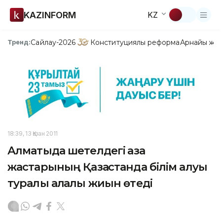
KAZINFORM
KZ
Сайлау-2026
Конституциялық реформа
Арнайы жо
Тренд:
18:39, 13 Қазан 2011
Алматыда шетелдегі қазақ
жастарының Қазақстанда білім алуы
туралы алқалы жиын өтеді