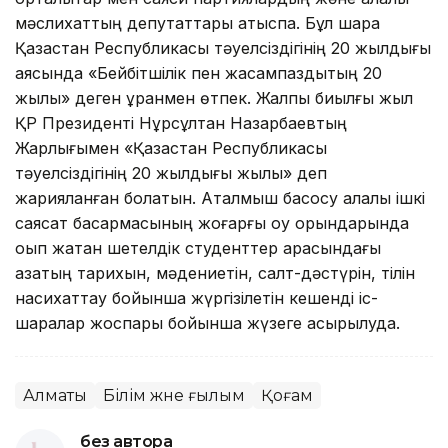
мәслихаттың депутаттары қатыспақ. Бұл шара
Қазақстан Республикасы тәуелсіздігінің 20 жылдығы
аясында «Бейбiтшiлiк пен жасампаздықтың 20
жылы» деген ұранмен өтпек. Жалпы биылғы жыл
ҚР Президенті Нұрсұлтан Назарбаевтың
Жарлығымен «Қазақстан Республикасы
тәуелсiздiгiнiң 20 жылдығы жылы» деп
жарияланған болатын. Аталмыш басқосу қалалық ішкі
саясат басқармасының жоғарғы оқу орындарында
оқып жатқан шетелдік студенттер арасындағы
қазақтың тарихын, мәдениетін, салт-дәстүрін, тілін
насихаттау бойынша жүргізілетін кешенді іс-
шаралар жоспары бойынша жүзеге асырылуда.
Алматы
Білім және ғылым
Қоғам
без автора