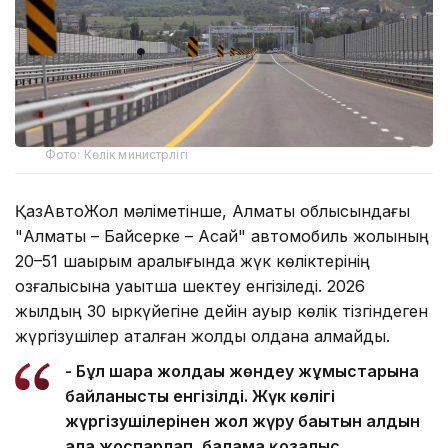
Фото: Көлік министрлігі
ҚазАвтоЖол мәліметінше, Алматы облысындағы
"Алматы – Байсерке – Ақсай" автомобиль жолының
20–51 шақырым аралығында жүк көліктерінің
қозғалысына уақытша шектеу енгізіледі. 2026
жылдың 30 қыркүйегіне дейін ауыр көлік тізгіндеген
жүргізушілер аталған жолды қолдана алмайды.
- Бұл шара жолдағы жөндеу жұмыстарына
байланысты енгізілді. Жүк көлігі
жүргізушілерінен жол жүру бағытын алдын
ала жоспарлап, балама қозғалыс