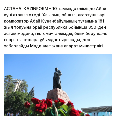
АСТАНА. KAZINFORM – 10 тамызда елімізде Абай
күні аталып өтеді. Ұлы ақын, ойшыл, ағартушы әрі
композитор Абай Құнанбайұлының туғанына 181
жыл толуына орай республика бойынша 350-ден
астам мәдени, ғылыми-танымдық, білім беру және
спорттық іс-шара ұйымдастырылады, деп
хабарлайды Мәдениет және ақпарат министрлігі.