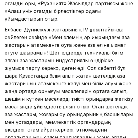
қоғамдық қоры, «Руханият» Жасылдар партиясы және
«Алаш үні» қоғамдық бірлестіктер одағы
ұйымдастырып отыр.
Елбасы Дүниежүзі қазақтарының IV құрылтайында
сөйлеген сөзінде «Мен әлемнің әр қиырындағы қазақ
жастарын атамекенге оқуға және қазақ еліне қызмет
етуге шақырамын! Шет елдерде техникалық білім
алған қазақ жастарын индустриялық өндіріске
жұмысқа тарту керек», деген еді. Сол себепті бұл
шара Қазақстанда білім алып жатқан шетелдік қазақ
жастарының атамекенге келуі мен білім алуы және
жаңа ортада орнығуы мәселелерін ортаға салып,
шешімін күткен мәселерді тиісті орындарға жеткізу
мақсатында ұйымдастырлып отыр. Оған шетелдік
қазақ жастары, жоғары оқу орындарының басшылары
мен ұстаздары, мемлекеттік органдардың
өкілдері, қоғам қайраткерлері, этномәдени
орталықтар мен саяси партиялардың және қалалық