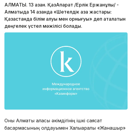
АЛМАТЫ. 13 қазан. ҚазАқпарат /Ерлік Ержанұлы/ -
Алматыда 14 қазанда «Шетелдік қазақ жастары:
Қазақстанда білім алуы мен орнығуы» деп аталатын
дөңгелек үстел мәжілісі болады.
Оны Алматы қаласы әкімдігінің ішкі саясат
басқармасының қолдауымен Халықаралық «Жанашыр»