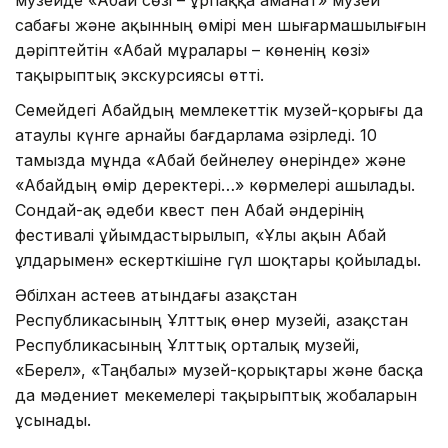
музейде «Абай сөзі – ұрпаққа аманат» музей
сабағы және ақынның өмірі мен шығармашылығын
дәріптейтін «Абай мұралары – көненің көзі»
тақырыптық экскурсиясы өтті.
Семейдегі Абайдың мемлекеттік музей-қорығы да
атаулы күнге арнайы бағдарлама әзірледі. 10
тамызда мұнда «Абай бейнелеу өнерінде» және
«Абайдың өмір деректері…» көрмелері ашылады.
Сондай-ақ әдеби квест пен Абай әндерінің
фестивалі ұйымдастырылып, «Ұлы ақын Абай
ұлдарымен» ескерткішіне гүл шоқтары қойылады.
Әбілхан Қастеев атындағы Қазақстан
Республикасының Ұлттық өнер музейі, Қазақстан
Республикасының Ұлттық орталық музейі,
«Берел», «Таңбалы» музей-қорықтары және басқа
да мәдениет мекемелері тақырыптық жобаларын
ұсынады.