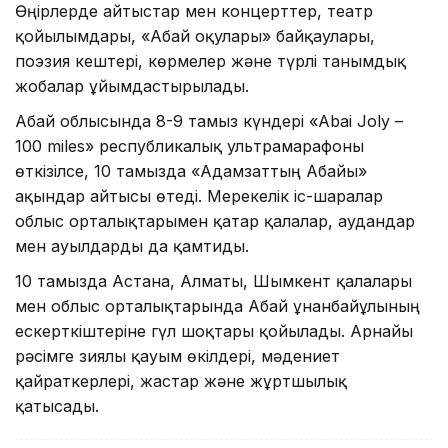
Өңірлерде айтыстар мен концерттер, театр
қойылымдары, «Абай оқулары» байқаулары,
поэзия кештері, көрмелер және түрлі танымдық
жобалар ұйымдастырылады.
Абай облысында 8-9 тамыз күндері «Abai Joly –
100 miles» республикалық ультрамарафоны
өткізілсе, 10 тамызда «Адамзаттың Абайы»
ақындар айтысы өтеді. Мерекелік іс-шаралар
облыс орталықтарымен қатар қалалар, аудандар
мен ауылдарды да қамтиды.
10 тамызда Астана, Алматы, Шымкент қалалары
мен облыс орталықтарында Абай Құнанбайұлының
ескерткіштеріне гүл шоқтары қойылады. Арнайы
рәсімге зиялы қауым өкілдері, мәдениет
қайраткерлері, жастар және жұртшылық
қатысады.