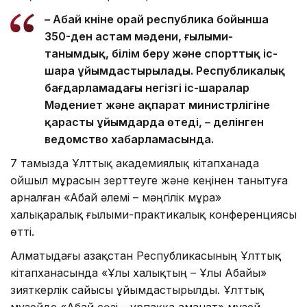
– Абай күніне орай республика бойынша
350-ден астам мәдени, ғылыми-
танымдық, білім беру және спорттық іс-
шара ұйымдастырылады. Республикалық
бағдарламадағы негізгі іс-шаралар
Мәдениет және ақпарат министрлігіне
қарасты ұйымдарда өтеді, – делінген
ведомство хабарламасында.
7 тамызда Ұлттық академиялық кітапханада
ойшыл мұрасын зерттеуге және кеңінен танытуға
арналған «Абай әлемі – мәңгілік мұра»
халықаралық ғылыми-практикалық конференциясы
өтті.
Алматыдағы Қазақстан Республикасының Ұлттық
кітапханасында «Ұлы халықтың – Ұлы Абайы»
зияткерлік сайысы ұйымдастырылды. Ұлттық