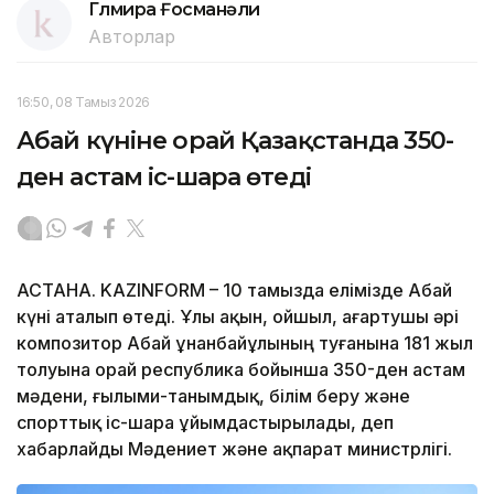
Гүлмира Ғосманәли
Авторлар
16:50, 08 Тамыз 2026
Абай күніне орай Қазақстанда 350-
ден астам іс-шара өтеді
АСТАНА. KAZINFORM – 10 тамызда елімізде Абай
күні аталып өтеді. Ұлы ақын, ойшыл, ағартушы әрі
композитор Абай Құнанбайұлының туғанына 181 жыл
толуына орай республика бойынша 350-ден астам
мәдени, ғылыми-танымдық, білім беру және
спорттық іс-шара ұйымдастырылады, деп
хабарлайды Мәдениет және ақпарат министрлігі.