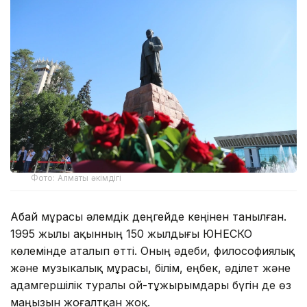
Фото: Алматы әкімдігі
Абай мұрасы әлемдік деңгейде кеңінен танылған.
1995 жылы ақынның 150 жылдығы ЮНЕСКО
көлемінде аталып өтті. Оның әдеби, философиялық
және музыкалық мұрасы, білім, еңбек, әділет және
адамгершілік туралы ой-тұжырымдары бүгін де өз
маңызын жоғалтқан жоқ.