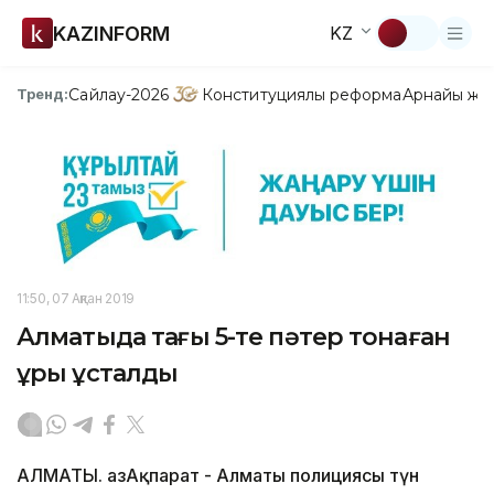
KAZINFORM
KZ
Сайлау-2026
Конституциялық реформа
Арнайы жо
Тренд:
11:50, 07 Ақпан 2019
Алматыда таңғы 5-те пәтер тонаған
ұры ұсталды
АЛМАТЫ. ҚазАқпарат - Алматы полициясы түн