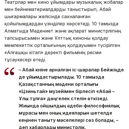
Театрлар мен кино ұйымдары музыкалық жобалар
мен бейнематериалдарды таныстырып, Абай
шығармалары желісінде сахналанған
қойылымдардан үзінділер көрсетеді. 10 тамызда
Алматыда Мәдениет және ақпарат министрлігінің
тапсырысымен және Ұлттық киноны қолдау
мемлекеттік орталығының қолдауымен түсірілген
«Алғашқы кітап» деректі фильмінің ресми
тұсаукесері өтеді.
– Абай күніне арналған іс-шаралар Бейжіңде
де ұйымдастырылады. 10 тамызда
Қазақстанның мәдени орталығы
«Цзиньтай» музейімен бірлесіп «Абай –
Ұлы тұлға» дөңгелек үстелін өткізеді.
Жиында ойшылдың әдеби-философиялық
мұрасы мен оның идеяларын шетелде
кеңінен таныту мәселелері сөз болады, –
деп хабарлады министрлік.