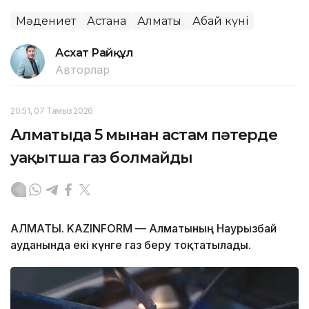
Мәдениет
Астана
Алматы
Абай күні
Асхат Райқұл
Авторлар
20:51, 07 Тамыз 2026
Алматыда 5 мыңнан астам пәтерде
уақытша газ болмайды
АЛМАТЫ. KAZINFORM — Алматының Наурызбай
ауданында екі күнге газ беру тоқтатылады.