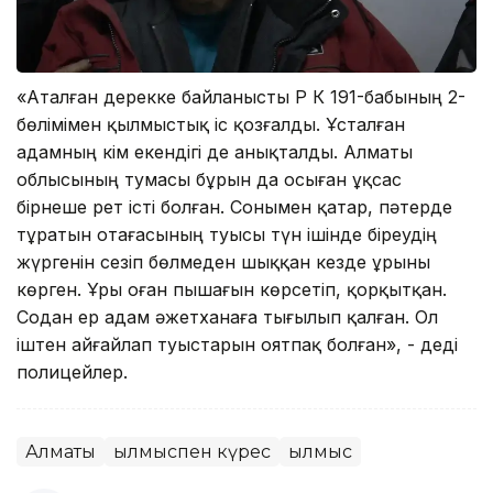
«Аталған дерекке байланысты ҚР ҚК 191-бабының 2-
бөлімімен қылмыстық іс қозғалды. Ұсталған
адамның кім екендігі де анықталды. Алматы
облысының тумасы бұрын да осыған ұқсас
бірнеше рет істі болған. Сонымен қатар, пәтерде
тұратын отағасының туысы түн ішінде біреудің
жүргенін сезіп бөлмеден шыққан кезде ұрыны
көрген. Ұры оған пышағын көрсетіп, қорқытқан.
Содан ер адам әжетханаға тығылып қалған. Ол
іштен айғайлап туыстарын оятпақ болған», - деді
полицейлер.
Алматы
Қылмыспен күрес
Қылмыс