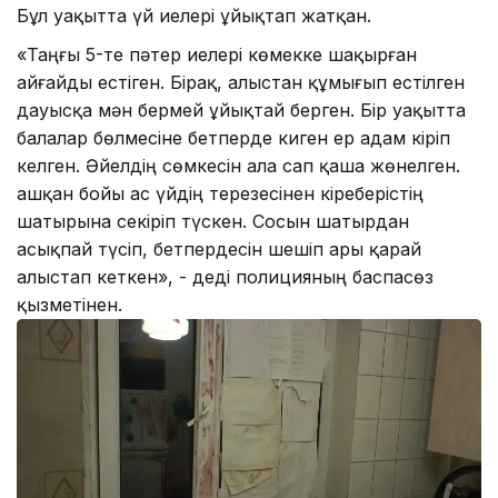
Бұл уақытта үй иелері ұйықтап жатқан.
«Таңғы 5-те пәтер иелері көмекке шақырған
айғайды естіген. Бірақ, алыстан құмығып естілген
дауысқа мән бермей ұйықтай берген. Бір уақытта
балалар бөлмесіне бетперде киген ер адам кіріп
келген. Әйелдің сөмкесін ала сап қаша жөнелген.
Қашқан бойы ас үйдің терезесінен кіреберістің
шатырына секіріп түскен. Сосын шатырдан
асықпай түсіп, бетпердесін шешіп ары қарай
алыстап кеткен», - деді полицияның баспасөз
қызметінен.