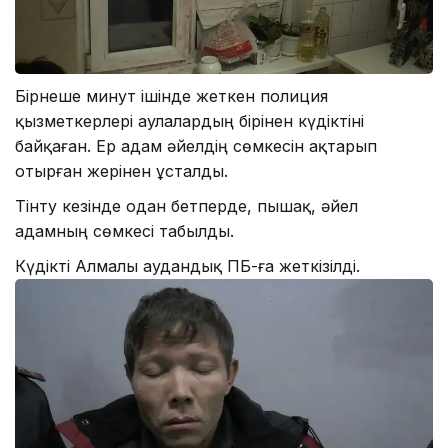
Бірнеше минут ішінде жеткен полиция
қызметкерлері аулалардың бірінен күдіктіні
байқаған. Ер адам әйелдің сөмкесін ақтарып
отырған жерінен ұсталды.
Тінту кезінде одан бетперде, пышақ, әйел
адамның сөмкесі табылды.
Күдікті Алмалы аудандық ПБ-ға жеткізілді.