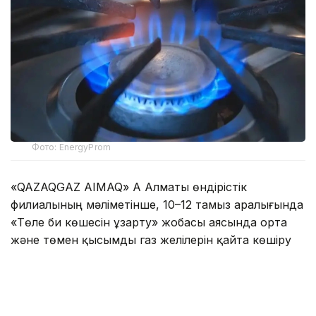
Фото: EnergyProm
«QAZAQGAZ AIMAQ» АҚ Алматы өндірістік
филиалының мәліметінше, 10–12 тамыз аралығында
«Төле би көшесін ұзарту» жобасы аясында орта
және төмен қысымды газ желілерін қайта көшіру
жұмыстары жүргізіледі.
Осыған байланысты көрсетілген кезеңде
Сабденов — Алатау — Әшімов — Райымбек