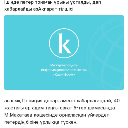
ішінде пәтер тонаған ұрыны ұсталды, деп
хабарлайды ҚазАқпарат тілшісі.
Қалалық Полиция департаменті хабарлағандай, 40
жастағы ер адам таңғы сағат 5-тер шамасында
М.Мақатаев көшесінде орналасқан үйлердегі
пәтердің біріне ұрлыққа түскен.