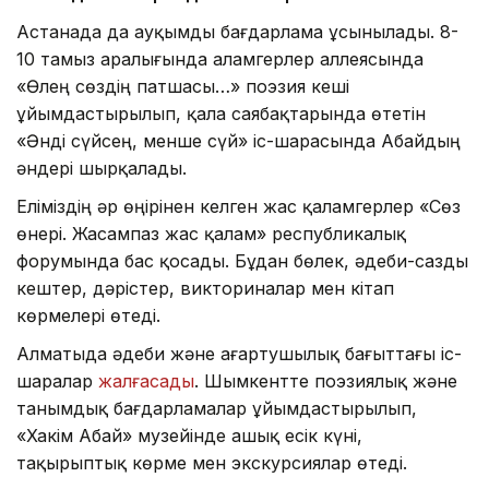
Астанада да ауқымды бағдарлама ұсынылады. 8-
10 тамыз аралығында Қаламгерлер аллеясында
«Өлең сөздің патшасы…» поэзия кеші
ұйымдастырылып, қала саябақтарында өтетін
«Әнді сүйсең, менше сүй» іс-шарасында Абайдың
әндері шырқалады.
Еліміздің әр өңірінен келген жас қаламгерлер «Сөз
өнері. Жасампаз жас қалам» республикалық
форумында бас қосады. Бұдан бөлек, әдеби-сазды
кештер, дәрістер, викториналар мен кітап
көрмелері өтеді.
Алматыда әдеби және ағартушылық бағыттағы іс-
шаралар
жалғасады
. Шымкентте поэзиялық және
танымдық бағдарламалар ұйымдастырылып,
«Хакім Абай» музейінде ашық есік күні,
тақырыптық көрме мен экскурсиялар өтеді.