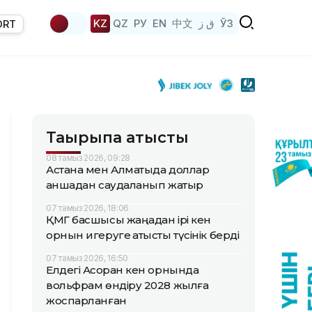
KZ
QZ
РУ
EN
中文
ق ز
ЎЗ
ORT
Тақырыпқа қатысты
08 тамыз 2026, 09:28
Астана мен Алматыда доллар
қаншадан саудаланып жатыр
07 тамыз 2026, 18:06
ҚМГ басшысы жаңадан ірі кен
орнын игеруге қатысты түсінік берді
07 тамыз 2026, 16:50
Елдегі Ақсоран кен орнында
вольфрам өндіру 2028 жылға
жоспарланған