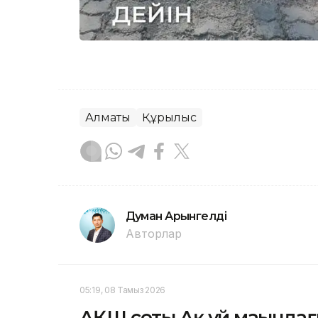
Алматы
Құрылыс
Думан Арғынгелді
Авторлар
05:19, 08 Тамыз 2026
АҚШ соты Ақ үй маңындағ