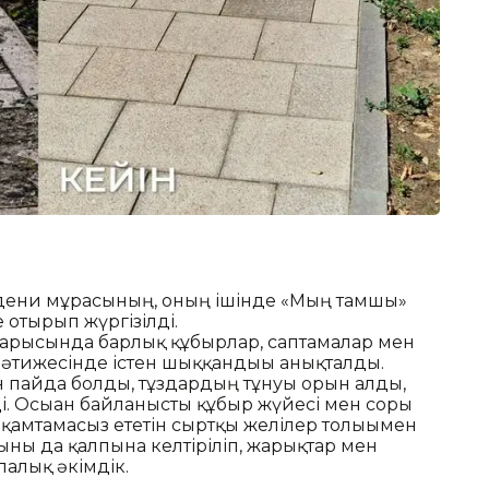
дени мұрасының, оның ішінде «Мың тамшы»
 отырып жүргізілді.
арысында барлық құбырлар, саптамалар мен
нәтижесінде істен шыққандығы анықталды.
 пайда болды, тұздардың тұнуы орын алды,
і. Осыған байланысты құбыр жүйесі мен сорғы
 қамтамасыз ететін сыртқы желілер толығымен
ны да қалпына келтіріліп, жарықтар мен
алық әкімдік.