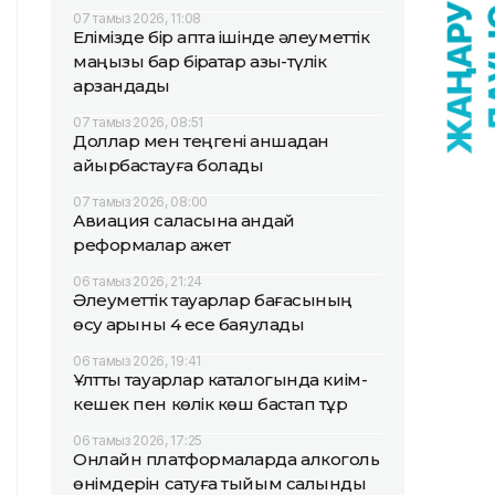
07 тамыз 2026, 11:08
Елімізде бір апта ішінде әлеуметтік
маңызы бар бірқатар азық-түлік
арзандады
07 тамыз 2026, 08:51
Доллар мен теңгені қаншадан
айырбастауға болады
07 тамыз 2026, 08:00
Авиация саласына қандай
реформалар қажет
06 тамыз 2026, 21:24
Әлеуметтік тауарлар бағасының
өсу қарқыны 4 есе баяулады
06 тамыз 2026, 19:41
Ұлттық тауарлар каталогында киім-
кешек пен көлік көш бастап тұр
06 тамыз 2026, 17:25
Онлайн платформаларда алкоголь
өнімдерін сатуға тыйым салынды