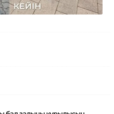
ы бал залының құрылысын