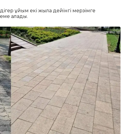
дігер ұйым екі жылға дейінгі мерзімге
теме алады.