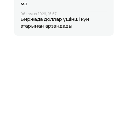
ма
06 тамыз 2026, 15:57
Биржада доллар үшінші күн
қатарынан арзандады