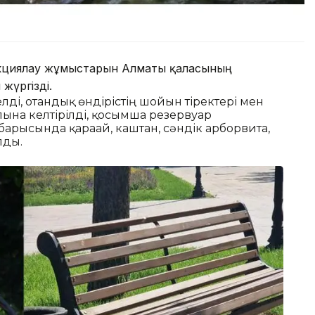
трукциялау жұмыстарын Алматы қаласының
жүргізді.
лді, отандық өндірістің шойын тіректері мен
ына келтірілді, қосымша резервуар
рысында қарағай, каштан, сәндік арборвита,
лды.