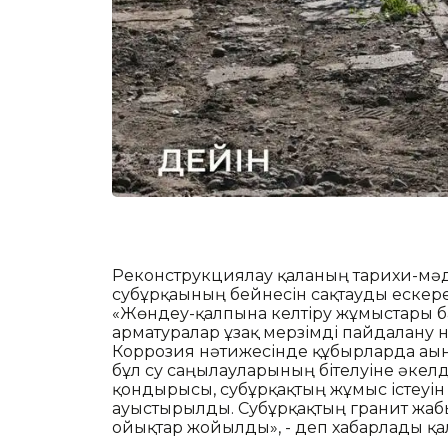
Реконструкциялау қаланың тарихи-мә
субұрқағының бейнесін сақтауды ескере
«Жөндеу-қалпына келтіру жұмыстары б
арматуралар ұзақ мерзімді пайдалану 
Коррозия нәтижесінде құбырларда ағын
бұл су саңылауларының бітелуіне әкелд
қондырғысы, субұрқақтың жұмыс істеуін
ауыстырылды. Субұрқақтың гранит жабы
ойықтар жойылды», - деп хабарлады қал