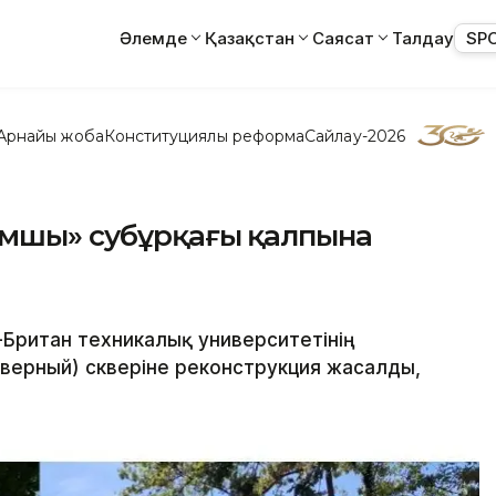
Әлемде
Қазақстан
Саясат
Талдау
SP
Арнайы жоба
Конституциялық реформа
Сайлау-2026
амшы» субұрқағы қалпына
-Британ техникалық университетінің
верный) скверіне реконструкция жасалды,