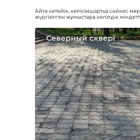
Айта кетейік, келісімшартқа сәйкес мер
жүргізілген жұмыстарға кепілдік міндет