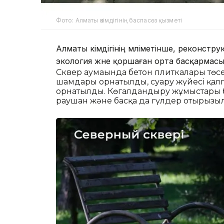
Фото: Алматы әкімдігінің баспасөз қызметі
Алматы әкімдігінің мәліметінше, реконс
экология және қоршаған орта басқармасы 
Сквер аумағында бетон плиткалары төсе
шамдары орнатылды, суару жүйесі қалп
орнатылды. Көгалдандыру жұмыстары ба
раушан және басқа да гүлдер отырғызы