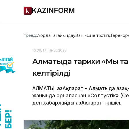
KAZINFORM
Ақорда
Тағайындау
Заң және тәртіп
Дерекқор
Тренд:
16:39, 17 Тамыз 2023
Алматыда тарихи «Мың т
келтірілді
АЛМАТЫ. ҚазАқпарат - Алматыда Қазақ
жанында орналасқан «Солтүстік» (Се
деп хабарлайды ҚазАқпарат тілшісі.