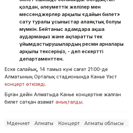
қолдан, әлеуметтік желілер мен
мессенджерлер арқылы «дайын билет»
сату туралы ұсыныстар алаяқтық болуы
мүмкін. Бейтаныс адамдарға ақша
аудармаңыз және ақпаратты тек
ұйымдастырушылардың ресми арналары
арқылы тексеріңіз, - деп ескертті
департаменттен.
Еске салайық, 14 тамыз күні сағат 21:00-де
Алматының Орталық стадионында Канье Уэст
концерт өткізеді.
Бұған дейін Алматыда Канье концертіне жалған
билет сатқан азамат
анықталды.
Мәдениет
Алматы
Концерт
Алматы облысы
Қ