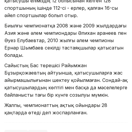
қатысушы еліміздің 12 облысынан келген 128
спортшының ішінде 112-сі - ерлер, қалған 16-сы
әйел спортшылар болып отыр.
Биылғы чемпионатқа 2008 және 2009 жылдардағы
Азия және әлем чемпиондары Әлихан Қаранеев пен
Әуез Елубаевтар, 2010 жылғы әлем чемпионы
Ернар Шымбаев секілді тастаяқшылар қатысатын
болады.
Сайыстың Бас төрешісі Райымжан
Бұзырқожаевтың айтуынша, қатысушыларға жас
айырмашылығынан шектеу қойылмаған. Сондай-ақ
қатысушылардың көптігі мен басқа да мәселелерге
байланысты тағы бір күнге созылуы мүмкін.
Жалпы, чемпионаттың ақтық ойындары 28
қаңтарда өтеді деп жоспарланған.