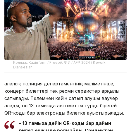
Коллаж: Kazinform / Freepik /ИИ / AFP 2024 / Kevork
Djansezian
Қалалық полиция департаментінің мәліметінше,
концерт билеттері тек ресми сервистер арқылы
сатылады. Төлемнен кейін сатып алушы ваучер
алады, ол 13 тамызда автоматты түрде бірегей
QR-коды бар электронды билетке ауыстырылады.
- 13 тамызға дейін QR-коды бар дайын
билет ешкімде болмайды. Сондықтан