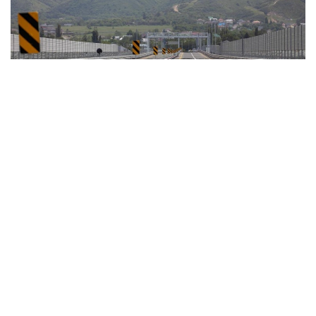
Фото: Көлік министрлігі
ҚазАвтоЖол мәліметінше, Алматы облысындағы
"Алматы – Байсерке – Ақсай" автомобиль
жолының 20–51 шақырым аралығында жүк
көліктерінің қозғалысына уақытша шектеу
енгізіледі. 2026 жылдың 30 қыркүйегіне дейін ауыр
көлік тізгіндеген жүргізушілер аталған жолды
қолдана алмайды.
- Бұл шара жолдағы жөндеу жұмыстарына
байланысты енгізілді. Жүк көлігі