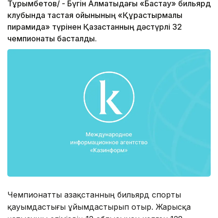
Тұрымбетов/ - Бүгін Алматыдағы «Бастау» бильярд
клубында тастаяқ ойынының «Құрастырмалы
пирамида» түрінен Қазақстанның дәстүрлі 32
чемпионаты басталды.
Чемпионатты Қазақстанның бильярд спорты
қауымдастығы ұйымдастырып отыр. Жарысқа