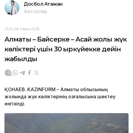
Досбол Атажан
Авторлар
21:13, 08 Тамыз 2026
Алматы – Байсерке – Ақсай жолы жүк
көліктері үшін 30 қыркүйекке дейін
жабылды
ҚОНАЕВ. KAZINFORM – Алматы облысының
жолында жүк көліктерінің қозғалысына шектеу
енгізілді.