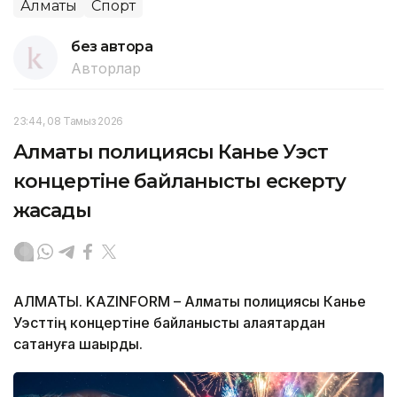
Алматы
Спорт
без автора
Авторлар
23:44, 08 Тамыз 2026
Алматы полициясы Канье Уэст
концертіне байланысты ескерту
жасады
АЛМАТЫ. KAZINFORM – Алматы полициясы Канье
Уэсттің концертіне байланысты алаяқтардан
сақтануға шақырды.