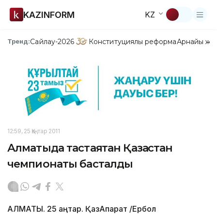
KAZINFORM
KZ
Сайлау-2026
Конституциялық реформа
Арнайы жо
Тренд:
12:59, 25 Қаңтар 2011
Алматыда тастаяқтан Қазақстан
чемпионаты басталды
АЛМАТЫ. 25 қаңтар. ҚазАқпарат /Ербол