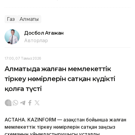
Газ
Алматы
Досбол Атажан
Авторлар
17:00, 07 Тамыз 2026
Алматыда жалған мемлекеттік
тіркеу нөмірлерін сатқан күдікті
қолға түсті
АСТАНА. KAZINFORM — Қазақстан бойынша жалған
мемлекеттік тіркеу нөмірлерін сатқан заңсыз
схеманың ұйымдастырушысы ұсталды.