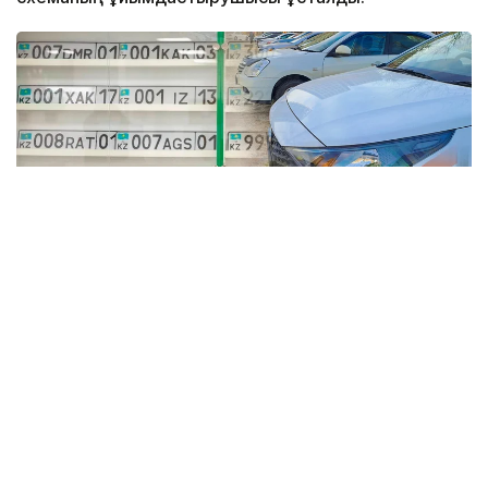
Коллаж: Kazinform / informburo.kz
Бас көлік прокуратурасының үйлестіруімен
Көліктегі полиция департаментінің қызметкерлері
жалған мемлекеттік тіркеу нөмірлік белгілерін
заңсыз дайындау және тарату схемасының жолын
кесті.