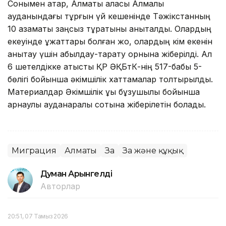
Сонымен қатар, Алматы қаласы Алмалы
ауданындағы тұрғын үй кешенінде Тәжікстанның
10 азаматы заңсыз тұратыны анықталды. Олардың
екеуінде құжаттары болған жоқ, олардың кім екенін
анықтау үшін қабылдау-тарату орнына жіберілді. Ал
6 шетелдікке қатысты ҚР ӘҚБтК-нің 517-бабы 5-
бөлігі бойынша әкімшілік хаттамалар толтырылды.
Материалдар Әкімшілік құқық бұзушылық бойынша
арнаулы ауданаралық сотына жіберілетін болады.
Миграция
Алматы
Заң
Заң және құқық
Думан Арғынгелді
Авторлар
20:51, 07 Тамыз 2026