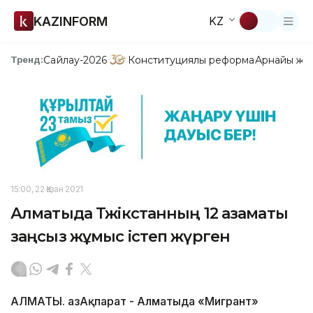
KAZINFORM
KZ
Сайлау-2026
Конституциялық реформа
Арнайы жо
Тренд:
15:00, 22 Қазан 2021
Алматыда Тәжікстанның 12 азаматы
заңсыз жұмыс істеп жүрген
АЛМАТЫ. ҚазАқпарат - Алматыда «Мигрант»