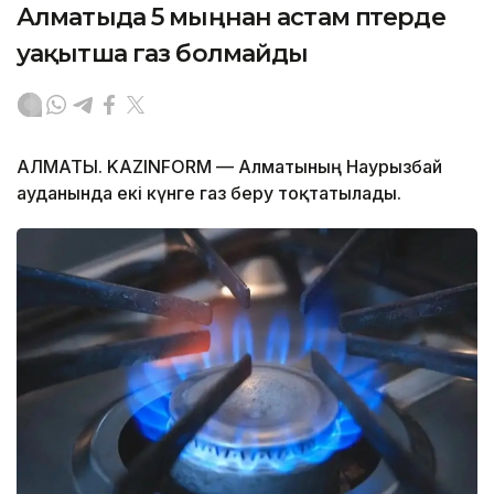
Алматыда 5 мыңнан астам пәтерде
уақытша газ болмайды
АЛМАТЫ. KAZINFORM — Алматының Наурызбай
ауданында екі күнге газ беру тоқтатылады.