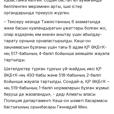
белгіленген мерзімнен артық, ішкі істер
органдарында тіркеусіз жүрген.
– Тексеру кезінде Тәжікстанның 6 азаматында
жеке басын куәландыратын құжаттары болған жоқ,
олар өздерінің кім екенін анықтау үшін қабылдау-
тарату орнына орналастырылды. Көші-қон
заңнамасын бұзғаны үшін тағы 6 адам ҚР ӘҚБтК-
нің 517-бабының 4-бөлігі бойынша әкімшілік жауапқа
тартылды.
Шетелдіктер тұрған тұрғын үй-жайдың иесі ҚР
ӘҚБтК-нің 493-бабы және 518-бабының 2-бөлігі
бойынша жауапқа тартылды. Сондай-ақ, ҚР ӘҚБтК –
нің 519-бабының 1-бөлігі нормаларын бұзған жұмыс
беруші де жазаланды», - деді Алматы қаласы
Полиция департаменті Көші-қон қызметі басқармасы
бастығының орынбасары Геннадий Мен.