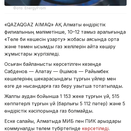
Фото: EnergyProm
«QAZAQGAZ AIMAQ» АҚ Алматы өндірістік
филиалының мәліметінше, 10–12 тамыз аралығында
«Төле би көшесін ұзарту» жобасы аясында орта
және төмен қысымды газ желілерін қайта көшіру
жұмыстары жүргізіледі.
Осыған байланысты көрсетілген кезеңде
Сабденов — Алатау — Әшімов — Райымбек
көшелерінің шекарасындағы тұрғын үйлер мен
өзге де нысандарға газ беру уақытша тоқтатылады.
Жалпы аудан бойынша 1 153 жеке тұрғын үй, 515
көппәтерлі тұрғын үй (барлығы 5 112 пәтер) және 5
өндірістік кәсіпорында газ болмайды.
Еске салайық, Алматыда МИБ пен ПИК қарыздары
коммуналдық төлем түбіртегінде
көрсетіледі
.