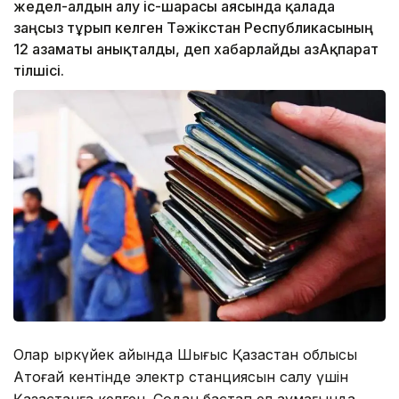
жедел-алдын алу іс-шарасы аясында қалада
заңсыз тұрып келген Тәжікстан Республикасының
12 азаматы анықталды, деп хабарлайды ҚазАқпарат
тілшісі.
Олар қыркүйек айында Шығыс Қазақстан облысы
Ақтоғай кентінде электр станциясын салу үшін
Қазақстанға келген. Содан бастап ел аумағында