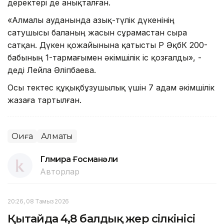
деректері де анықталған.
«Алмалы ауданында азық-түлік дүкенінің
сатушысы баланың жасын сұрамастан сыра
сатқан. Дүкен қожайынына қатысты ҚР ӘқбК 200-
бабының 1-тармағымен әкімшілік іс қозғалды», -
деді Лейла Әліпбаева.
Осы тектес құқықбұзушылық үшін 7 адам әкімшілік
жазаға тартылған.
Оқиға
Алматы
Гүлмира Ғосманәли
Авторлар
20:26, 08 Тамыз 2026
Қытайда 4,8 балдық жер сілкінісі