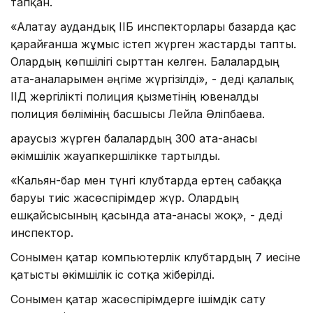
тапқан.
«Алатау аудандық ІІБ инспекторлары базарда қас
қарайғанша жұмыс істеп жүрген жастарды тапты.
Олардың көпшілігі сырттан келген. Балалардың
ата-аналарымен әңгіме жүргізілді», - деді қалалық
ІІД жергілікті полиция қызметінің ювеналды
полиция бөлімінің басшысы Лейла Әліпбаева.
Қараусыз жүрген балалардың 300 ата-анасы
әкімшілік жауапкершілікке тартылды.
«Кальян-бар мен түнгі клубтарда ертең сабаққа
баруы тиіс жасөспірімдер жүр. Олардың
ешқайсысының қасында ата-анасы жоқ», - деді
инспектор.
Сонымен қатар компьютерлік клубтардың 7 иесіне
қатысты әкімшілік іс сотқа жіберілді.
Сонымен қатар жасөспірімдерге ішімдік сату