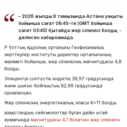
– 2026 жылдың 8 тамызында Астана уақыты
бойынша сағат 08:45-те (GMT бойынша
сағат 03:45) Қытайда жер сілкінісі болды, -
делінген хабарламада.
ҚР Ұлттық ядролық орталығы Геофизикалық
зерттеулер институты деректер орталығының
мәліметі бойынша, жер сілкінісінің магнитудасы 4,8
болды.
Эпицентрі солтүстік ендіктің 39,97 градусында
және шығыс бойлықтың 82,99 градусында
орналасқан.
Жер сілкінісінің энергетикалық класы K=11 болды.
Қазақстандық сейсмологтар бұған дейін Қытай
аумағында
магнитудасы 4,1 болатын жер сілкінісін
тіркеген болатын.