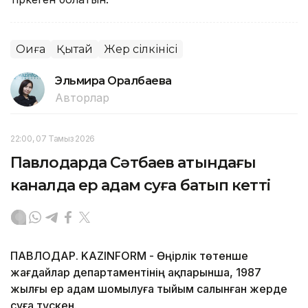
Оқиға
Қытай
Жер сілкінісі
Эльмира Оралбаева
Авторлар
22:00, 07 Тамыз 2026
Павлодарда Сәтбаев атындағы
каналда ер адам суға батып кетті
ПАВЛОДАР. KAZINFORM - Өңірлік төтенше
жағдайлар департаментінің ақпарынша, 1987
жылғы ер адам шомылуға тыйым салынған жерде
суға түскен.