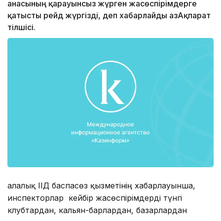
анасының қарауынсыз жүрген жасөспірімдерге
қатысты рейд жүргізді, деп хабарлайды ҚазАқпарат
тілшісі.
Қалалық ІІД баспасөз қызметінің хабарлауынша,
инспекторлар кейбір жасөспірімдерді түнгі
клубтардан, кальян-барлардан, базарлардан