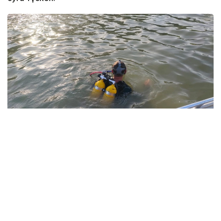
Фото: Павлодар облысы ТЖД
Төтенше жағдайлар департаментінің мәліметінше,
жедел-құтқару жасағының құтқарушылары екі
бірлік арнайы техниканы тарта отырып, 1987 жылы
туған ер адамның денесін судан алып шыққан.