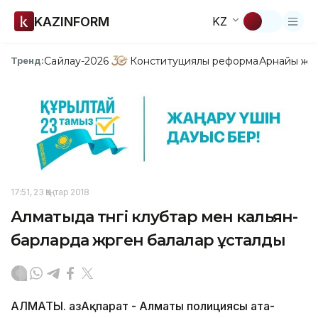
KAZINFORM
KZ
Сайлау-2026
Конституциялық реформа
Арнайы жо
Тренд:
17:51, 23 Қаңтар 2018
Алматыда түнгі клубтар мен кальян-
барларда жүрген балалар ұсталды
АЛМАТЫ. ҚазАқпарат - Алматы полициясы ата-