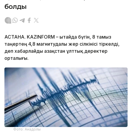
болды
АСТАНА. KAZINFORM – Қытайда бүгін, 8 тамыз
таңертең 4,8 магнитудалы жер сілкінісі тіркелді,
деп хабарлайды Қазақстан ұлттық деректер
орталығы.
Фото: Анадолы