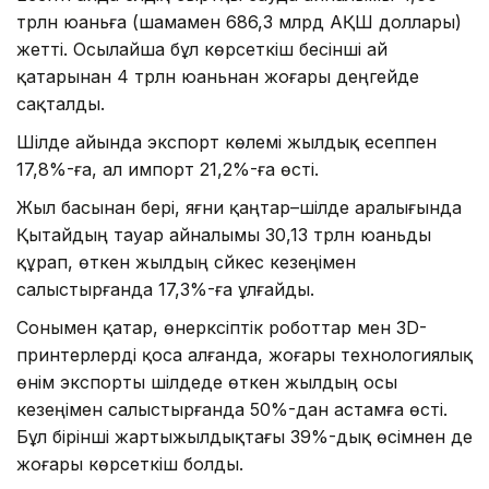
трлн юаньға (шамамен 686,3 млрд АҚШ доллары)
жетті. Осылайша бұл көрсеткіш бесінші ай
қатарынан 4 трлн юаньнан жоғары деңгейде
сақталды.
Шілде айында экспорт көлемі жылдық есеппен
17,8%-ға, ал импорт 21,2%-ға өсті.
Жыл басынан бері, яғни қаңтар–шілде аралығында
Қытайдың тауар айналымы 30,13 трлн юаньды
құрап, өткен жылдың сәйкес кезеңімен
салыстырғанда 17,3%-ға ұлғайды.
Сонымен қатар, өнеркәсіптік роботтар мен 3D-
принтерлерді қоса алғанда, жоғары технологиялық
өнім экспорты шілдеде өткен жылдың осы
кезеңімен салыстырғанда 50%-дан астамға өсті.
Бұл бірінші жартыжылдықтағы 39%-дық өсімнен де
жоғары көрсеткіш болды.