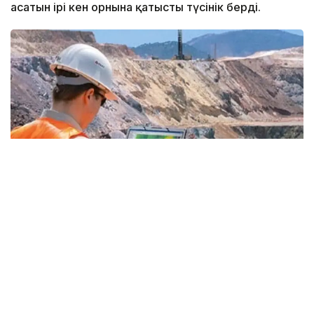
асатын ірі кен орнына қатысты түсінік берді.
Фото: Kazinform
— «ҚазМұнайГаз» геологиялық барлаудың
үлкен бағдарламасын қабылдады. 2026-
2030 жылдары ауқымды іс-шаралар
жоспарланған. Осы ретте 26 ұңғыманы