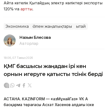
Айта кетелік Қытайдың электр көліктері экспорты
120%-ға
артты
.
Экономика
Әлем жаңалықтары
Қытай
Назым Бөлесова
Авторлар
18:06, 07 Тамыз 2026
ҚМГ басшысы жаңадан ірі кен
орнын игеруге қатысты түсінік берді
АСТАНА. KAZINFORM — «ҚазМұнайГаз» ҰК АҚ
басқарма төрағасы Асхат Хасенов алдағы іске