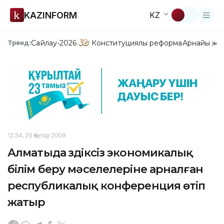
KAZINFORM
KZ
Сайлау-2026
Конституциялық реформа
Арнайы жо
Тренд:
12:34, 20 Қаңтар 2009
Алматыда үздіксіз экономикалық
білім беру мәселелеріне арналған
республикалық конференция өтіп
жатыр