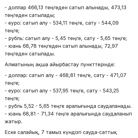
- доллар 466,13 теңгеден сатып алынады, 473,13
теңгеден сатылады;
- еуро: сатып алу - 534,11 теңге, сату - 544,09
теңге;
- рубль: сатып алу - 5,45 теңге, сату - 5,65 теңге;
- юань 68,78 теңгеден сатып алынады, 72,97
теңгеден сатылады.
Алматының ақша айырбастау пункттерінде:
- доллар: сатып алу - 468,81 теңге, сату - 471,07
теңге;
- еуро: сатып алу - 537,95 теңге, сату - 543,25
теңге;
- рубль 5,52 - 5,65 теңге аралығында саудаланады.
- юань 68,81 - 71,34 теңге аралығында саудаланып
жатыр.
Еске салайық, 7 тамыз күндізгі сауда-саттық