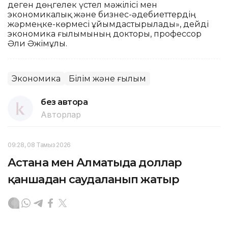
деген дөңгелек үстел мәжілісі мен
экономикалық және бизнес-әдебиеттердің
жәрмеңке-көрмесі ұйымдастырылады», дейді
экономика ғылымының докторы, профессор
Әли Әжімұлы.
Экономика
Білім және ғылым
без автора
Авторлар
09:28, 08 Тамыз 2026
Астана мен Алматыда доллар
қаншадан саудаланып жатыр