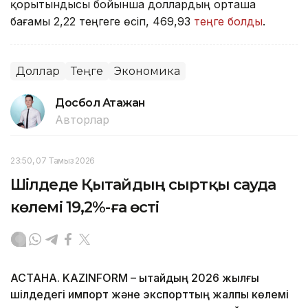
қорытындысы бойынша доллардың орташа
бағамы 2,22 теңгеге өсіп, 469,93
теңге болды
.
Доллар
Теңге
Экономика
Досбол Атажан
Авторлар
23:50, 07 Тамыз 2026
Шілдеде Қытайдың сыртқы сауда
көлемі 19,2%-ға өсті
АСТАНА. KAZINFORM – Қытайдың 2026 жылғы
шілдедегі импорт және экспорттың жалпы көлемі