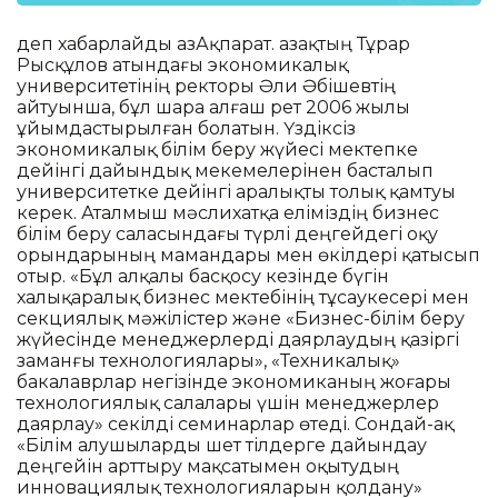
деп хабарлайды ҚазАқпарат. Қазақтың Тұрар
Рысқұлов атындағы экономикалық
университетінің ректоры Әли Әбішевтің
айтуынша, бұл шара алғаш рет 2006 жылы
ұйымдастырылған болатын. Үздіксіз
экономикалық білім беру жүйесі мектепке
дейінгі дайындық мекемелерінен басталып
университетке дейінгі аралықты толық қамтуы
керек. Аталмыш мәслихатқа еліміздің бизнес
білім беру саласындағы түрлі деңгейдегі оқу
орындарының мамандары мен өкілдері қатысып
отыр. «Бұл алқалы басқосу кезінде бүгін
халықаралық бизнес мектебінің тұсаукесері мен
секциялық мәжілістер және «Бизнес-білім беру
жүйесінде менеджерлерді даярлаудың қазіргі
заманғы технологиялары», «Техникалық»
бакалаврлар негізінде экономиканың жоғары
технологиялық салалары үшін менеджерлер
даярлау» секілді семинарлар өтеді. Сондай-ақ
«Білім алушыларды шет тілдерге дайындау
деңгейін арттыру мақсатымен оқытудың
инновациялық технологияларын қолдану»