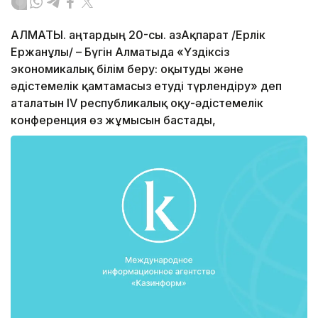
АЛМАТЫ. Қаңтардың 20-сы. ҚазАқпарат /Ерлік
Ержанұлы/ – Бүгін Алматыда «Үздіксіз
экономикалық білім беру: оқытуды және
әдістемелік қамтамасыз етуді түрлендіру» деп
аталатын IV республикалық оқу-әдістемелік
конференция өз жұмысын бастады,