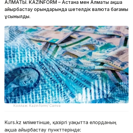
АЛМАТЫ. KAZINFORM – Астана мен Алматы ақша
айырбастау орындарында шетелдік валюта бағамы
ұсынылды.
Коллаж: Kazinform/ Canva
Kurs.kz мәліметінше, қазіргі уақытта елорданың
ақша айырбастау пункттерінде: