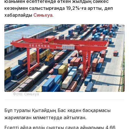
юаньмен есептегенде өткен жылдың сәйкес
кезеңімен салыстырғанда 19,2%-ға артты, деп
хабарлайды
Синьхуа
.
Фото: Синьхуа
Бұл туралы Қытайдың Бас кеден басқармасы
жариялаған мәліметтерде айтылған.
Есепті айда елдің сыртқы сауда айналымы 4,66