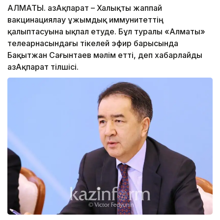
АЛМАТЫ. ҚазАқпарат – Халықты жаппай
вакцинациялау ұжымдық иммунитеттің
қалыптасуына ықпал етуде. Бұл туралы «Алматы»
телеарнасындағы тікелей эфир барысында
Бақытжан Сағынтаев мәлім етті, деп хабарлайды
ҚазАқпарат тілшісі.