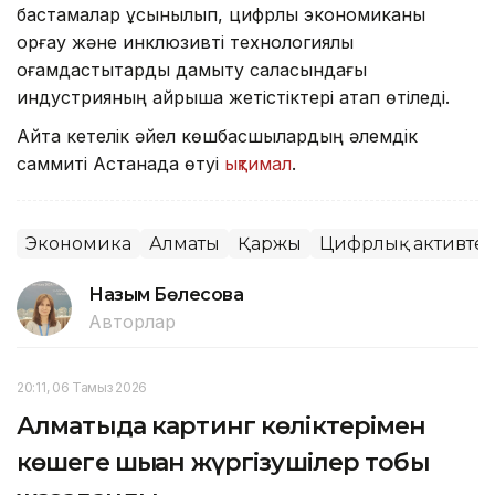
бастамалар ұсынылып, цифрлық экономиканы
қорғау және инклюзивті технологиялық
қоғамдастықтарды дамыту саласындағы
индустрияның айрықша жетістіктері атап өтіледі.
Айта кетелік әйел көшбасшылардың әлемдік
саммиті Астанада өтуі
ықтимал
.
Экономика
Алматы
Қаржы
Цифрлық активте
Назым Бөлесова
Авторлар
20:11, 06 Тамыз 2026
Алматыда картинг көліктерімен
көшеге шыққан жүргізушілер тобы