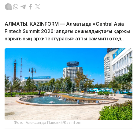
АЛМАТЫ. KAZINFORM — Алматыда «Central Asia
Fintech Summit 2026: алдағы онжылдықтағы қаржы
нарығының архитектурасы» атты саммиті өтеді.
Фото: Александр Павский/Kazinform