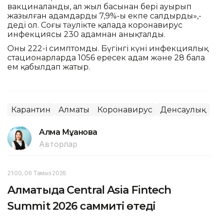
вакциналанды, ал жыл басынан бері ауырып
жазылған адамдардың 7,9%-ы екпе салдырды»,-
деді ол. Соңғы тәулікте қалада коронавирус
инфекциясы 230 адамнан анықталды.
Оның 222-і симптомды. Бүгінгі күні инфекциялық
стационарларда 1056 ересек адам және 28 бала
ем қабылдап жатыр.
Карантин
Алматы
Коронавирус
Денсаулық
Алма Мұқанова
Авторлар
21:00, 06 Тамыз 2026
Алматыда Central Asia Fintech
Summit 2026 саммиті өтеді