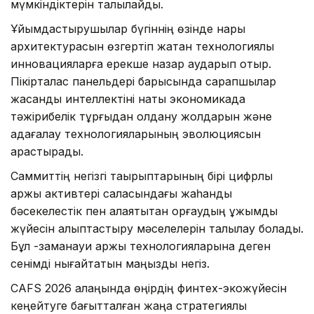
мүмкіндіктерін талқылайды.
Ұйымдастырушылар бүгіннің өзінде нарық
архитектурасын өзгертіп жатқан технологиялық
инновацияларға ерекше назар аударып отыр.
Пікірталас панельдері барысында сарапшылар
жасанды интеллектіні нақты экономикада
тәжірибелік тұрғыдан қолдану жолдарын және
қадағалау технологияларының эволюциясын
қарастырады.
Саммиттің негізгі тақырыптарының бірі цифрлық
қаржы активтері саласындағы жаһандық
бәсекелестік пен алаяқтықтан қорғаудың ұжымдық
жүйесін қалыптастыру мәселелерін талқылау болады.
Бұл -заманауи қаржы технологияларына деген
сенімді нығайтатын маңызды негіз.
CAFS 2026 алаңында өңірдің финтех-экожүйесін
кеңейтуге бағытталған жаңа стратегиялық