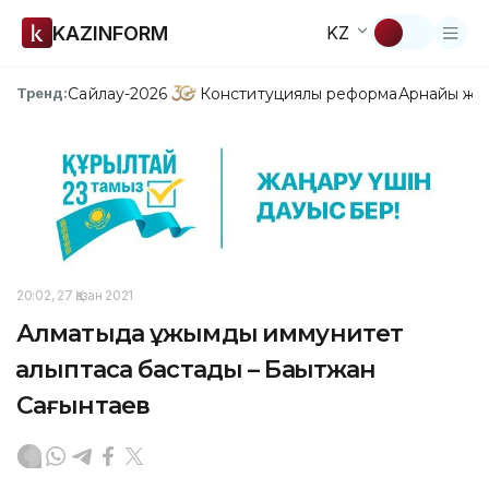
KAZINFORM
KZ
Сайлау-2026
Конституциялық реформа
Арнайы жо
Тренд:
20:02, 27 Қазан 2021
Алматыда ұжымдық иммунитет
қалыптаса бастады – Бақытжан
Сағынтаев