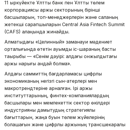
11 қыркүйекте Ұлттық банк пен Ұлттық төлем
корпорациясы қаржы секторының бірінші
басшыларын, топ-менеджерлерін және саланың
жетекші сарапшыларын Central Asia Fintech Summit
(CAFS) алаңында жинайды.
Алматыдағы «Целинный» заманауи мәдениет
орталығында өтетін ауқымды іс-шараның басты
тақырыбы — «Сенім дәуірі: алдағы онжылдықтағы
қаржы нарығы қандай болмақ».
Алдағы саммиттің бағдарламасы цифрлық
экономиканың негізгі сын-қатерлері мен
макротрендтеріне арналған. Ірі қаржы
институттарының, финтех-компаниялардың
басшылары мен мемлекеттік сектор өкілдері
индустрияны дамытудың стратегиялық
бағыттарын, жаңа буын төлем жүйелерінің
болашағын және цифрлық қаржының трансшекаралық