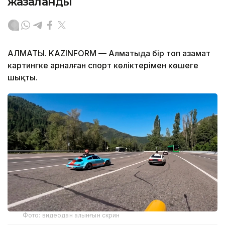
жазаланды
АЛМАТЫ. KAZINFORM — Алматыда бір топ азамат
картингке арналған спорт көліктерімен көшеге
шықты.
Фото: видеодан алынғын скрин