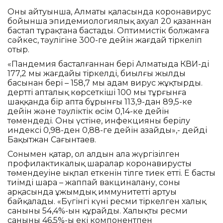
Оның айтуынша, Алматы қаласында коронавирус
бойынша эпидемиологиялық ахуал 20 қазаннан
бастап тұрақтана бастады. Оптимистік болжамға
сәйкес, тәулігіне 300-ге дейін жағдай тіркеліп
отыр.
«Пандемия басталғаннан бері Алматыда КВИ-дің
177,2 мың жағдайы тіркелді, биылғы жылдың
басынан бері – 158,7 мың адам вирус жұқтырды.
дерттің апталық көрсеткіші 100 мың тұрғынға
шаққанда бір апта бұрынғы 113,9-дан 89,5-ке
дейін және тәуліктік өсім 0,14-ке дейін
төмендеді. Оның үстіне, инфекцияның берілу
индексі 0,98-ден 0,88-ге дейін азайды»,- дейді
Бақытжан Сағынтаев.
Сонымен қатар, ол алдын ала жүргізілген
профилактикалық шаралар коронавирустың
төмендеуіне ықпал еткенін тілге тиек етті. Ең басты
тиімді шара – жаппай вакциналану, соның
арқасында ұжымдық иммунитеттің артуы
байқалады. «Бүгінгі күні ресми тіркелген халық
санының 54,4%-ын құрайды. Халықтың ресми
санының 46,5%-ы екі компонентпен