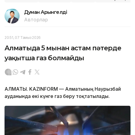
Думан Арғынгелді
Авторлар
20:51, 07 Тамыз 2026
Алматыда 5 мыңнан астам пәтерде
уақытша газ болмайды
АЛМАТЫ. KAZINFORM — Алматының Наурызбай
ауданында екі күнге газ беру тоқтатылады.