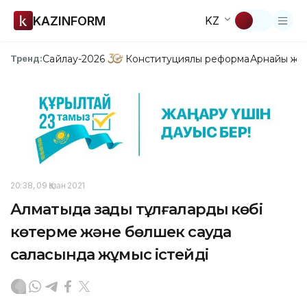
KAZINFORM
KZ
Сайлау-2026
Конституциялық реформа
Арнайы жо
Тренд:
20:38, 09 Қазан 2021
Алматыда заңды тұлғалардың көбі
көтерме және бөлшек сауда
саласында жұмыс істейді