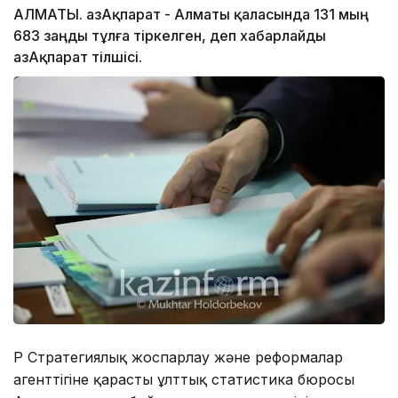
АЛМАТЫ. ҚазАқпарат - Алматы қаласында 131 мың
683 заңды тұлға тіркелген, деп хабарлайды
ҚазАқпарат тілшісі.
ҚР Стратегиялық жоспарлау және реформалар
агенттігіне қарасты ұлттық статистика бюросы