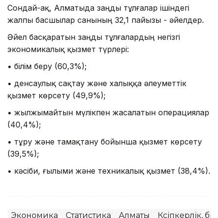
Сондай-ақ, Алматыда заңды тұлғалар ішіндегі
жалпы басшылар санының 32,1 пайызы - әйелдер.
Әйел басқаратын заңды тұлғалардың негізгі
экономикалық қызмет түрлері:
• білім беру (60,3%);
• денсаулық сақтау және халыққа әлеуметтік
қызмет көрсету (49,9%);
• жылжымайтын мүлікпен жасалатын операциялар
(40,4%);
• тұру және тамақтану бойынша қызмет көрсету
(39,5%);
• кәсіби, ғылыми және техникалық қызмет (38,4%).
Экономика
Статистика
Алматы
Кәсіпкерлік, би