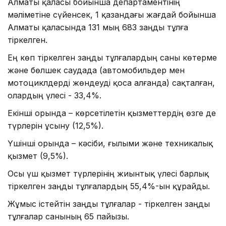
Алматы қаласы бойынша департаментінің
мәліметіне сүйенсек, 1 қазандағы жағдай бойынша
Алматы қаласында 131 мың 683 заңды тұлға
тіркелген.
Ең көп тіркелген заңды тұлғалардың саны көтерме
және бөлшек саудада (автомобильдер мен
мотоциклдерді жөндеуді қоса алғанда) сақталған,
олардың үлесі - 33,4%.
Екінші орында – көрсетілетін қызметтердің өзге де
түрлерін ұсыну (12,5%).
Үшінші орында – кәсіби, ғылыми және техникалық
қызмет (9,5%).
Осы үш қызмет түрлерінің жиынтық үлесі барлық
тіркелген заңды тұлғалардың 55,4%-ын құрайды.
Жұмыс істейтін заңды тұлғалар - тіркелген заңды
тұлғалар санының 65 пайызы.