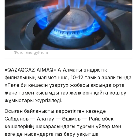
Фото: EnergyProm
«QAZAQGAZ AIMAQ» АҚ Алматы өндірістік
филиалының мәліметінше, 10–12 тамыз аралығында
«Төле би көшесін ұзарту» жобасы аясында орта
және төмен қысымды газ желілерін қайта көшіру
жұмыстары жүргізіледі.
Осыған байланысты көрсетілген кезеңде
Сабденов — Алатау — Әшімов — Райымбек
көшелерінің шекарасындағы тұрғын үйлер мен
өзге де нысандарға газ беру уақытша