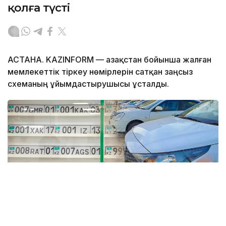
қолға түсті
АСТАНА. KAZINFORM — Қазақстан бойынша жалған
мемлекеттік тіркеу нөмірлерін сатқан заңсыз
схеманың ұйымдастырушысы ұсталды.
Коллаж: Kazinform / informburo.kz