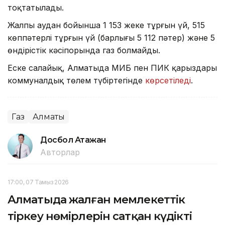
тоқтатылады.
Жалпы аудан бойынша 1 153 жеке тұрғын үй, 515
көппәтерлі тұрғын үй (барлығы 5 112 пәтер) және 5
өндірістік кәсіпорында газ болмайды.
Еске салайық, Алматыда МИБ пен ПИК қарыздары
коммуналдық төлем түбіртегінде
көрсетіледі
.
Газ
Алматы
Досбол Атажан
Авторлар
17:00, 07 Тамыз 2026
Алматыда жалған мемлекеттік
тіркеу нөмірлерін сатқан күдікті