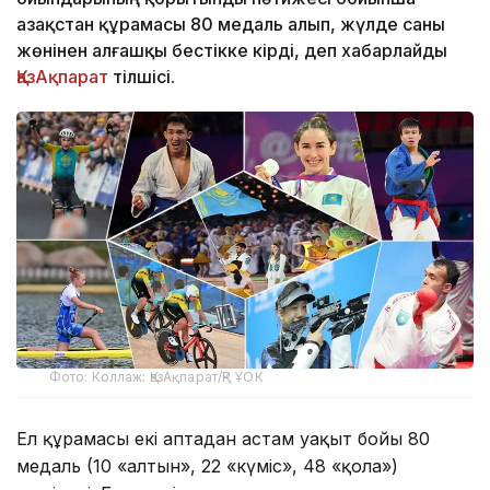
Қазақстан құрамасы 80 медаль алып, жүлде саны
жөнінен алғашқы бестікке кірді, деп хабарлайды
ҚазАқпарат
тілшісі.
Фото: Коллаж: ҚазАқпарат/ҚР ҰОК
Ел құрамасы екі аптадан астам уақыт бойы 80
медаль (10 «алтын», 22 «күміс», 48 «қола»)