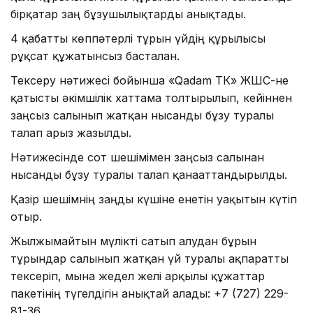
бірқатар заң бұзушылықтарды анықтады.
4 қабатты көппәтерлі тұрғын үйдің құрылысы
рұқсат құжатынсыз басталған.
Тексеру нәтижесі бойынша «Qadam ТК» ЖШС-не
қатысты әкімшілік хаттама толтырылып, кейіннен
заңсыз салынып жатқан нысанды бұзу туралы
талап арыз жазылды.
Нәтижесінде сот шешімімен заңсыз салынған
нысанды бұзу туралы талап қанағаттандырылды.
Қазір шешімнің заңды күшіне енетін уақытын күтіп
отыр.
Жылжымайтын мүлікті сатып алудан бұрын
тұрғындар салынып жатқан үй туралы ақпаратты
тексеріп, мына жедел желі арқылы құжаттар
пакетінің түгелдігін анықтай алады: +7 (727) 229-
81-36.