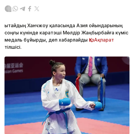
Қытайдың Ханчжоу қаласында Азия ойындарының
соңғы күнінде каратэші Мөлдір Жаңбырбайға күміс
медаль бұйырды, деп хабарлайды
ҚазАқпарат
тілшісі.