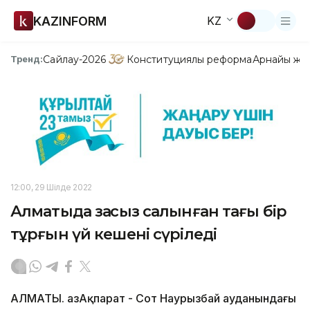
KAZINFORM
KZ
Сайлау-2026
Конституциялық реформа
Арнайы жо
Тренд:
12:00, 29 Шілде 2022
Алматыда заңсыз салынған тағы бір
тұрғын үй кешені сүріледі
АЛМАТЫ. ҚазАқпарат - Сот Наурызбай ауданындағы