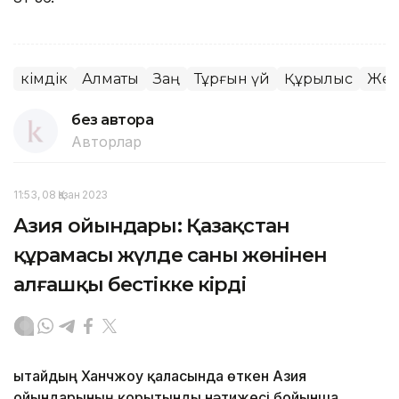
Әкімдік
Алматы
Заң
Тұрғын үй
Құрылыс
Жерг
без автора
Авторлар
11:53, 08 Қазан 2023
Азия ойындары: Қазақстан
құрамасы жүлде саны жөнінен
алғашқы бестікке кірді
Қытайдың Ханчжоу қаласында өткен Азия
ойындарының қорытынды нәтижесі бойынша