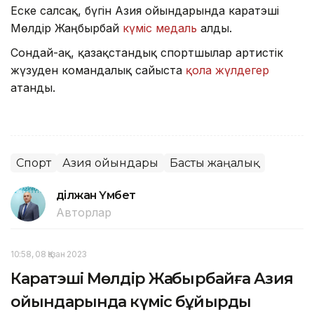
Еске салсақ, бүгін Азия ойындарында каратэші
Мөлдір Жаңбырбай
күміс медаль
алды.
Сондай-ақ, қазақстандық спортшылар артистік
жүзуден командалық сайыста
қола жүлдегер
атанды.
Спорт
Азия ойындары
Басты жаңалық
Әділжан Үмбет
Авторлар
10:58, 08 Қазан 2023
Каратэші Мөлдір Жаңбырбайға Азия
ойындарында күміс бұйырды