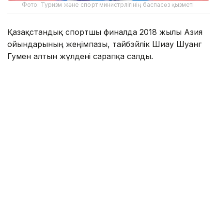
Фото: Туризм және спорт министрлігінің баспасөз қызметі
Қазақстандық спортшы финалда 2018 жылғы Азия
ойындарының жеңімпазы, тайбэйлік Шиау Шуанг
Гумен алтын жүлдені сарапқа салды.
Қарсыластар 5:5 есебімен тең түскенімен, алтын
соңғы нәтижелі әдісті жасаған тайбэйліктің еншісінде
кетті.
Осылайша, Қазақстан ұлттық құрамасы 10 алтын,
22 күміс, 49 қола жүлдемен медальдар кестесінде
11-орынға тұрақтады.
Еске сала кетейік, бұдан бұрын каратэші Мөлдір
Жаңбырбайдың Азия ойындарының финалына
жолдама
алғанын жазған болатынбыз.