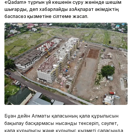
«Qadam» тұрғын үй кешенін сүру жөнінде шешім
шығарды, деп хабарлайды ҚазАқпарат әкімдіктің
баспасөз қызметіне сілтеме жасап.
Бұған дейін Алматы қаласының қала құрылысын
бақылау басқармасы нысанды тексеріп, сәулет,
қала құрылысы және құрылыс қызметі саласында