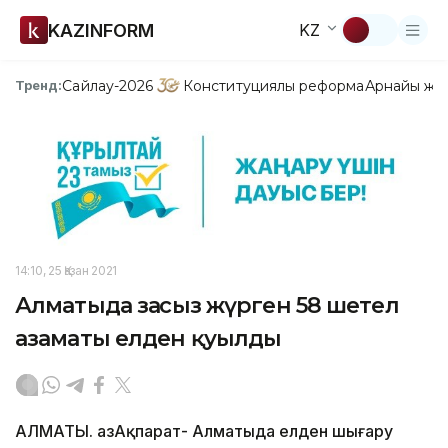
KAZINFORM
KZ
Сайлау-2026
Конституциялық реформа
Арнайы жо
Тренд:
14:10, 25 Қазан 2021
Алматыда заңсыз жүрген 58 шетел
азаматы елден қуылды
АЛМАТЫ. ҚазАқпарат- Алматыда елден шығару