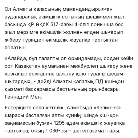
Ол Алматы қаласының мамандандырылған
ауданаралық әкімшілік сотының шешімімен жыл
басында ҚР ӘҚбК 517-бабы 4-бөлігі бойынша бес
жыл мерзімге әкімшілік жолмен елден шығарып
жіберу түріндегі әкімшілік жауапқа тартылған
болатын.
«Алайда, бұл талапты ол орындамады, содан кейін
сот Қазақстан аумағынан мәжбүрлеп шығару және
қозғалыс еркіндігіне шектеу қою туралы шешім
шығарды», - дейді Алматы қалалық ПД көші-қон
қызметі басқармасы бастығының орынбасары
Геннадий Мен.
Естеріңізге сала кетейік, Алматыда «Келімсек»
шарасы басталған алты күннің ішінде көші-қон
заңнамасын бұзған 1295 адам әкімшілік жауапқа
тартылса, оның 1 036-сы – шетел азаматтары.