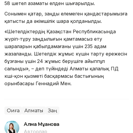
58 шетел азаматы елден шығарылды.
Сонымен қатар, заңды елемеген қандастарымызға
қатысты да әкімшілік шара қолданылды.
«Шетелдіктердің Қазақстан Республикасында
жүріп-тұру заңдылығын қамтамасыз ету
шараларын қабылдамағаны үшін 235 адам
жазаланды. Шетелдік жұмыс күшін тарту ережесін
бұзғаны үшін 24 жұмыс берушіге айыппұл
салынды», – деп түйіндеді Алматы қалалық ПД
көші-қон қызметі басқармасы бастығының
орынбасары Геннадий Мен.
Оқиға
Алматы
Заң
Алма Мұқанова
Авторлар