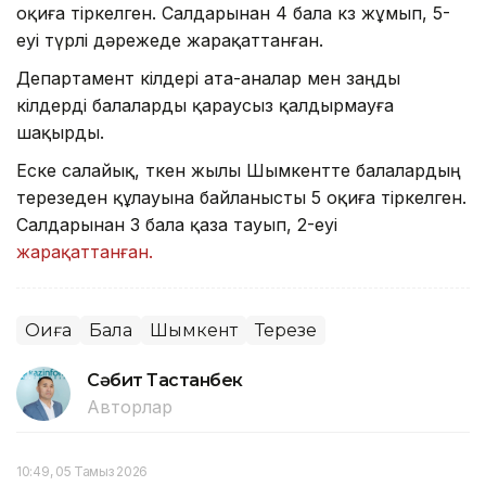
оқиға тіркелген. Салдарынан 4 бала көз жұмып, 5-
еуі түрлі дәрежеде жарақаттанған.
Департамент өкілдері ата-аналар мен заңды
өкілдерді балаларды қараусыз қалдырмауға
шақырды.
Еске салайық, өткен жылы Шымкентте балалардың
терезеден құлауына байланысты 5 оқиға тіркелген.
Салдарынан 3 бала қаза тауып, 2-еуі
жарақаттанған.
Оқиға
Бала
Шымкент
Терезе
Сәбит Тастанбек
Авторлар
10:49, 05 Тамыз 2026