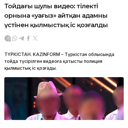
Тойдағы шулы видео: тілектің
орнына «уағыз» айтқан адамның
үстінен қылмыстық іс қозғалды
ТҮРКІСТАН. KAZINFORM – Түркістан облысында
тойда түсірілген видеоға қатысты полиция
қылмыстық іс қозғады.