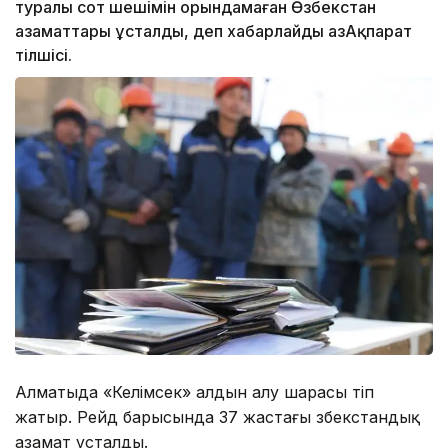
туралы сот шешімін орындамаған Өзбекстан
азаматтары ұсталды, деп хабарлайды ҚазАқпарат
тілшісі.
Алматыда «Келімсек» алдын алу шарасы өтіп
жатыр. Рейд барысында 37 жастағы өзбекстандық
азамат ұсталды.