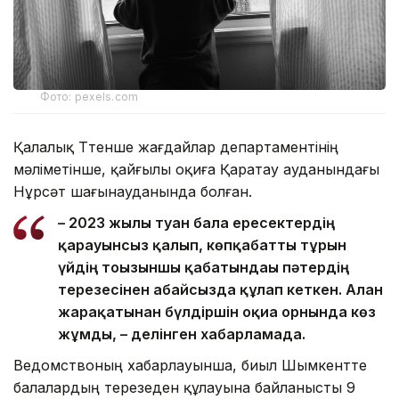
Фото: pexels.com
Қалалық Төтенше жағдайлар департаментінің
мәліметінше, қайғылы оқиға Қаратау ауданындағы
Нұрсәт шағынауданында болған.
– 2023 жылы туған бала ересектердің
қарауынсыз қалып, көпқабатты тұрғын
үйдің тоғызыншы қабатындағы пәтердің
терезесінен абайсызда құлап кеткен. Алған
жарақатынан бүлдіршін оқиға орнында көз
жұмды, – делінген хабарламада.
Ведомствоның хабарлауынша, биыл Шымкентте
балалардың терезеден құлауына байланысты 9