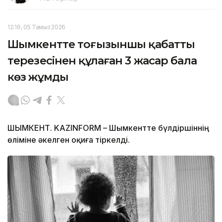
12:16, 05 Тамыз 2026
Шымкентте тоғызыншы қабаттың
терезесінен құлаған 3 жасар бала
көз жұмды
ШЫМКЕНТ. KAZINFORM – Шымкентте бүлдіршіннің
өліміне әкелген оқиға тіркелді.