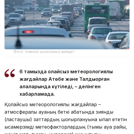
Фото: Алматы қаласының әкімдігі
6 тамызда қолайсыз метеорологиялық
жағдайлар Ақтөбе және Талдықорған
қалаларында күтіледі, – делінген
хабарламада.
Қолайсыз метеорологиялық жағдайлар –
атмосфералық ауаның беткі қабатында зиянды
(ластаушы) заттардың шоғырлануына ықпал ететін
қысқамерзімді метеофакторлардың (тымық ауа райы,