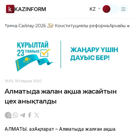
KAZINFORM
KZ
Сайлау-2026
Конституциялық реформа
Арнайы жо
Тренд:
16:55, 16 Наурыз 2020
Алматыда жалған ақша жасайтын
цех анықталды
АЛМАТЫ. ҚазАқпарат – Алматыда жалған ақша