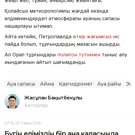
жеңіл жел, тұман, инверсия) жиынтығы.
Қолайсыз метеорологиялық жағдай кезінде
елдімекендердегі атмосфералық ауаның сапасы
нашарлауы ықтимал.
Айта кетейік, Петропавлда
өткір жағымсыз иіс
пайда болып, тұрғындардың мазасын қашырды.
Ал Орал тұрғындары
полигон түтінінен
тыныс алу
қиындағанын айтып шағымданды.
Ауа сапасы
Аймақ
Қазгидромет
Ауа райы
Эк
Жасұлан Бақытбекұлы
Авторлар
07:16, 05 Тамыз 2026
Бүгін еліміздің бір ғана қаласында