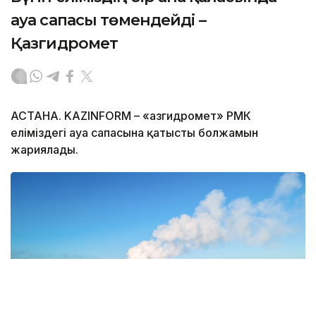
ауа сапасы төмендейді –
Қазгидромет
АСТАНА. KAZINFORM – «Қазгидромет» РМК
еліміздегі ауа сапасына қатысты болжамын
жариялады.