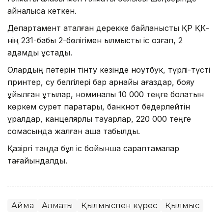
айналысқа кеткен.
Департамент аталған дерекке байланысты ҚР ҚК-
нің 231-бабы 2-бөлігімен қылмыстық іс қозғап, 2
адамды ұстады.
Олардың пәтерін тінту кезінде ноутбук, түрлі-түсті
принтер, су белгілері бар арнайы қағаздар, бояу
құйылған құтылар, номиналы 10 000 теңге болатын
көркем сурет парақтары, банкнот бедерлейтін
құралдар, канцелярлық тауарлар, 220 000 теңге
сомасында жалған ақша табылды.
Қазіргі таңда бұл іс бойынша сараптамалар
тағайындалды.
Аймақ
Алматы
Қылмыспен күрес
Қылмыс