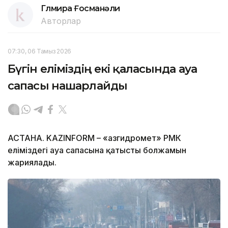
Гүлмира Ғосманәли
Авторлар
07:30, 06 Тамыз 2026
Бүгін еліміздің екі қаласында ауа
сапасы нашарлайды
АСТАНА. KAZINFORM – «Қазгидромет» РМК
еліміздегі ауа сапасына қатысты болжамын
жариялады.