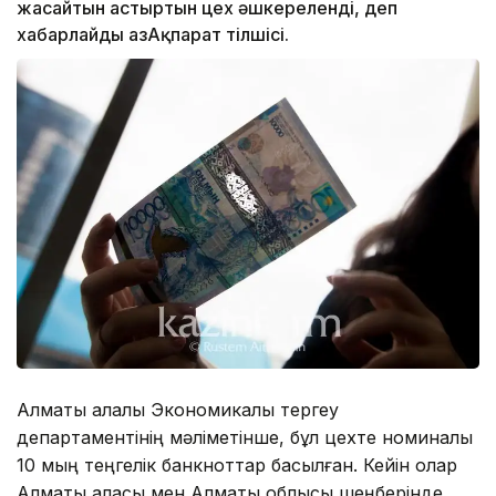
жасайтын астыртын цех әшкереленді, деп
хабарлайды ҚазАқпарат тілшісі.
Алматы қалалық Экономикалық тергеу
департаментінің мәліметінше, бұл цехте номиналы
10 мың теңгелік банкноттар басылған. Кейін олар
Алматы қаласы мен Алматы облысы шеңберінде