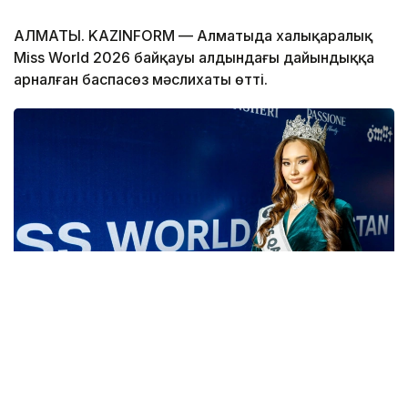
АЛМАТЫ. KAZINFORM — Алматыда халықаралық
Miss World 2026 байқауы алдындағы дайындыққа
арналған баспасөз мәслихаты өтті.
Фото: Александр Павский / Kazinform
Биыл Miss Qazaqstan 2024 титулының иегері Бағым