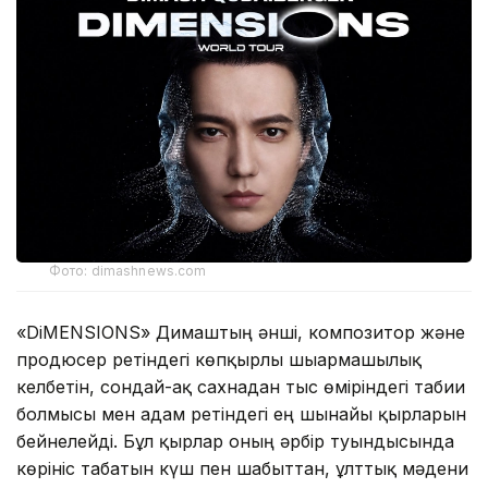
Фото: dimashnews.com
«DiMENSIONS» Димаштың әнші, композитор және
продюсер ретіндегі көпқырлы шығармашылық
келбетін, сондай-ақ сахнадан тыс өміріндегі табиғи
болмысы мен адам ретіндегі ең шынайы қырларын
бейнелейді. Бұл қырлар оның әрбір туындысында
көрініс табатын күш пен шабыттан, ұлттық мәдени