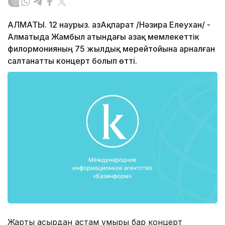
АЛМАТЫ. 12 наурыз. ҚазАқпарат /Нәзира Елеухан/ -
Алматыда Жамбыл атындағы Қазақ мемлекеттік
филормонияның 75 жылдық мерейтойына арналған
салтанатты концерт болып өтті.
Жарты ғасырдан астам ғұмыры бар концерт