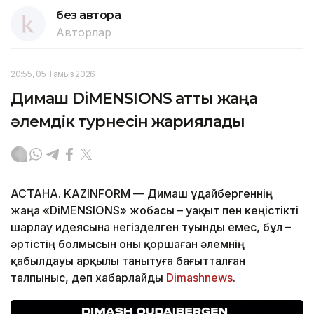
без автора
Авторлар
20:55, 05 Тамыз 2026
Димаш DiMENSIONS атты жаңа
әлемдік турнесін жариялады
АСТАНА. KAZINFORM — Димаш Құдайбергеннің
жаңа «DiMENSIONS» жобасы – уақыт пен кеңістікті
шарлау идеясына негізделген туынды емес, бұл –
әртістің болмысын оны қоршаған әлемнің
қабылдауы арқылы танытуға бағытталған
талпыныс, деп хабарлайды
Dimashnews
.