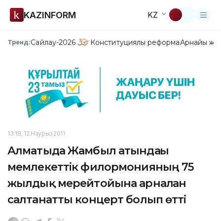
KAZINFORM
KZ
Сайлау-2026
Конституциялық реформа
Арнайы жо
Тренд:
13:18, 12 Наурыз 2011
Алматыда Жамбыл атындағы
мемлекеттік филормонияның 75
жылдық мерейтойына арналған
салтанатты концерт болып өтті