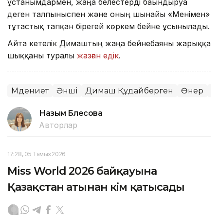
ұстанымдармен, жаңа белестерді бағындыруға
деген талпыныспен және оның шынайы «Менімен»
тұтастық тапқан бірегей көркем бейне ұсынылады.
Айта кетелік Димаштың жаңа бейнебаяны жарыққа
шыққаны туралы
жазған едік
.
Мәдениет
Әнші
Димаш Құдайберген
Өнер
М
Назым Бөлесова
Авторлар
17:28, 05 Тамыз 2026
Miss World 2026 байқауына
Қазақстан атынан кім қатысады