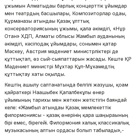
ұжымын Алматыдағы барлық концерттік ұйымдар
мен театрдың басшылары, Композиторлар одағы,
Құрманғазы атындағы Қазақ ұлттық
консерваториясының ұжымы, қала әкімдігі, «Нұр
Отан» ХДП, Алматы облысы Жамбыл ауданының
әкімдігі, кәсіподақ ұйымдары, сонымен қатар
Мәскеу, Австрия мәдениет министрліктері де
құттықтап, өз сый-сыяпаттарын жасады. Кеште ҚР
Мәдениет министрі Мұхтар Құл-Мұхамедтің
құттықтау хаты оқылды.
Кештің ашылу салтанатында белгілі жазушы, қоғам
қайраткері Нағашыбек Қапалбекұлы өнер
ұйымының тарихы мен жеткен жетістігін баяндай
келе: «Жамбыл атындағы Қазақ мемлекеттік
филормониясы - қазақ өнерінің қара шаңырағының
бірі емес, бірегейі. Филормония халық классикалық
музыкасының алтын ордасы болып табылады»,-