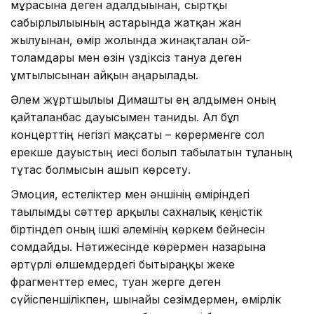
мұрасына деген адалдығынан, сыртқы
сабырлылығының астарында жатқан жан
жылуынан, өмір жолында жинақталған ой-
толғамдары мен өзін үздіксіз тануға деген
ұмтылысынан айқын аңғарылады.
Әлем жұртшылығы Димашты ең алдымен оның
қайталанбас дауысымен таниды. Ал бұл
концерттің негізгі мақсаты – көрерменге сол
ерекше дауыстың иесі болып табылатын тұлғаның
тұтас болмысын ашып көрсету.
Эмоция, естеліктер мен әншінің өміріндегі
тағылымды сәттер арқылы сахналық кеңістік
біртіндеп оның ішкі әлемінің көркем бейнесін
сомдайды. Нәтижесінде көрермен назарына
әртүрлі өлшемдердегі бытыраңқы жеке
фрагменттер емес, туған жерге деген
сүйіспеншілікпен, шынайы сезімдермен, өмірлік