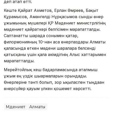
деп атап өтті.
Кеште Қайрат Ахметов, Ерлан Әмреев, Бақыт
Құрамысов, Амангелді Нұрқасымов сынды өнер
ұжымының мүшелері ҚР Мәдениет министрлігінің
мәдениет қайраткері белгісімен марапатталды.
Салтанатты шарада сонымен қатар,
филормонияның 10-нан аса өнерпаздары Алматы
қаласында өткен мәдени шараларға белсенді
қатысқаны үшін қала әкімдігінің Алғыс хаттарымен
марапатталды.
Мерейтойлық кеш бағдарламасында аталмыш
ұжым ең үздік шығармаларын орындады.
Өнерлеріне тәнті болып, зор ықыласпен тыңдаған
өнерсүйер қауым үлкен қошемет көрсетті.
Мәдениет
Алматы