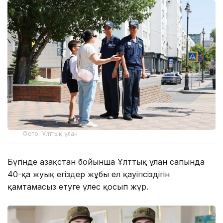
Фото: Ұлттық ұлан
Бүгінде Қазақстан бойынша Ұлттық ұлан сапында
40-қа жуық егіздер жұбы ел қауіпсіздігін
қамтамасыз етуге үлес қосып жүр.