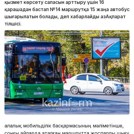
қызмет көрсету сапасын арттыру үшін 16
қарашадан бастап №14 маршрутқа 15 жаңа автобус
шығарылатын болады, деп хабарлайды ҚазАқпарат
тілшісі.
Қалалық мобильділік басқармасының мәліметінше,
соңғы айларда аталған маршрутта жоспарлы шығу