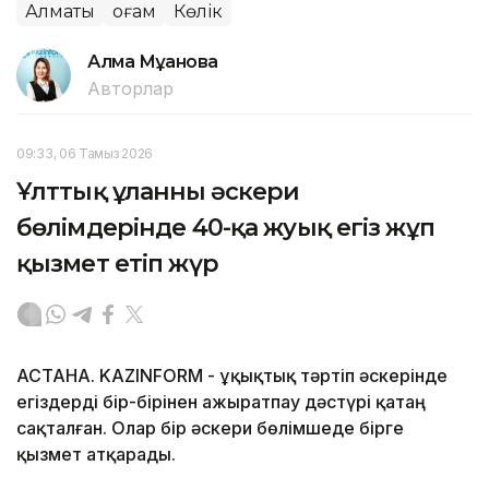
Алматы
Қоғам
Көлік
Алма Мұқанова
Авторлар
09:33, 06 Тамыз 2026
Ұлттық ұланның әскери
бөлімдерінде 40-қа жуық егіз жұп
қызмет етіп жүр
АСТАНА. KAZINFORM - Құқықтық тәртіп әскерінде
егіздерді бір-бірінен ажыратпау дәстүрі қатаң
сақталған. Олар бір әскери бөлімшеде бірге
қызмет атқарады.