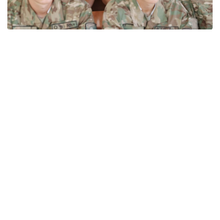
Фото: Ұлттық ұлан
Ұлттық ұландағы егіз сарбаздардың қызметі –
бауырластықтың, бірліктің және Отанға деген
адалдықтың жарқын көрінісі. Олар күн сайын
әскери антқа адал болып, жүктелген міндетті
абыроймен орындап келеді.