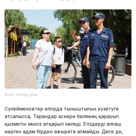
Фото: Ұлттық ұлан
Сүлейменовтер елорда тыныштығын күзетуге
атсалысса, Тарандар әскери бөлімнің қарауыл
қызметін мінсіз атқарып келеді. Егіздерді алғаш
көрген адам бірден ажырата алмайды. Десе де,