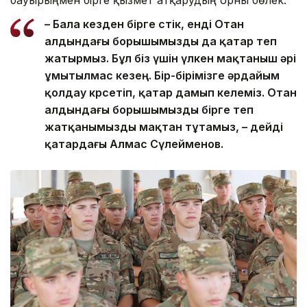
бауырыңмен бірге қызмет атқарудың орны бөлек.
– Бала кезден бірге өстік, енді Отан
алдындағы борышымызды да қатар өтеп
жатырмыз. Бұл біз үшін үлкен мақтаныш әрі
ұмытылмас кезең. Бір-бірімізге әрдайым
қолдау көрсетіп, қатар дамып келеміз. Отан
алдындағы борышымызды бірге өтеп
жатқанымызды мақтан тұтамыз, – дейді
қатардағы Алмас Сүлейменов.