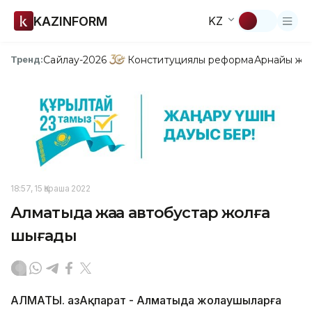
KAZINFORM
KZ
Сайлау-2026
Конституциялық реформа
Арнайы жо
Тренд:
18:57, 15 Қараша 2022
Алматыда жаңа автобустар жолға
шығады
АЛМАТЫ. ҚазАқпарат - Алматыда жолаушыларға