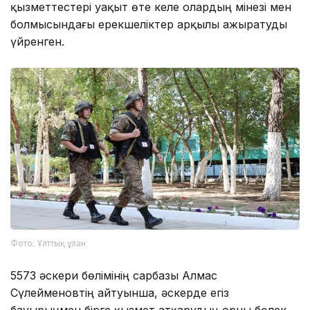
қызметтестері уақыт өте келе олардың мінезі мен
болмысындағы ерекшеліктер арқылы ажыратуды
үйренген.
Фото: Ұлттық ұлан
5573 әскери бөлімінің сарбазы Алмас
Сүлейменовтің айтуынша, әскерде егіз