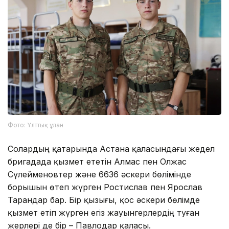
Фото: Ұлттық ұлан
Солардың қатарында Астана қаласындағы жедел
бригадада қызмет ететін Алмас пен Олжас
Сүлейменовтер және 6636 әскери бөлімінде
борышын өтеп жүрген Ростислав пен Ярослав
Тарандар бар. Бір қызығы, қос әскери бөлімде
қызмет етіп жүрген егіз жауынгерлердің туған
жерлері де бір – Павлодар қаласы.