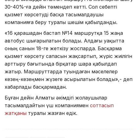
30-40%-ға дейін төмендеп кетті. Сол себепті
қызмет көрсетуді басқа тасымалдаушы
компанияға беру туралы шешім қабылданды.
«16 қарашадан бастап №14 маршрутқа 15 жаңа
автобус шығарылатын болады. Алдағы уақытта
оның санын 18-ге жеткізу жоспарда. Басқарма
қызмет көрсету сапасын жақсартып, жүріс жиілігін
арттыру бағытында бірқатар шара қабылдап
жатыр. Маршруттарда туындаған мәселелер
кезең-кезеңмен жүзеге асырылатын болады»,- деп
хабарлады басқармадан.
Бұған дейін Алматы әкімдігі жолаушылар
тасымалдайтын үш компаниямен
соттасып
жатқаны
туралы жазған едік.