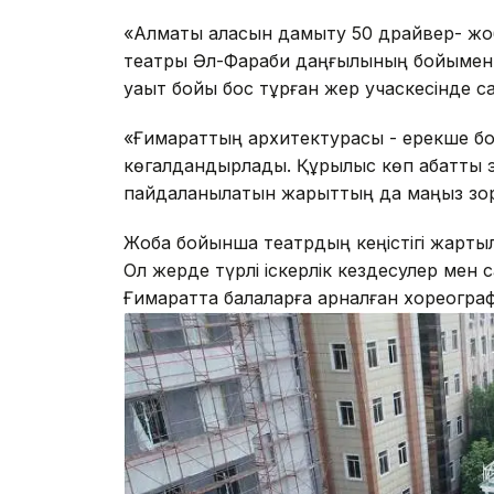
«Алматы қаласын дамыту 50 драйвер- ж
театры Әл-Фараби даңғылының бойымен ж
уақыт бойы бос тұрған жер учаскесінде са
«Ғимараттың архитектурасы - ерекше болм
көгалдандырлады. Құрылыс көп қабатты 
пайдаланылатын жарықттың да маңыз зор»,
Жоба бойынша театрдың кеңістігі жарты
Ол жерде түрлі іскерлік кездесулер мен 
Ғимаратта балаларға арналған хореограф