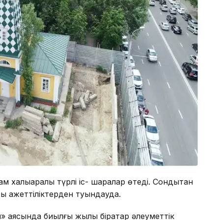
 халықаралық түрлі іс- шаралар өтеді. Сондықтан
 қажеттіліктерден туындауда.
» аясында биылғы жылы бірқатар әлеуметтік