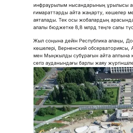
инфрақұрылым нысандарының құрылысы ая
ғимараттарды қайта жаңарту, көшелер м
аяқталады. Тек осы жобалардың арқасын
қалалық бюджетке 8,8 млрд теңге салық түсі
Жыл соңына дейін Республика алаңы, До
көшелері, Верненский обсерваториясы, 
мен Мыңжылдық субұрқағын қайта қалпына 
сегіз ауданындағы барлық жаяу жүргінші