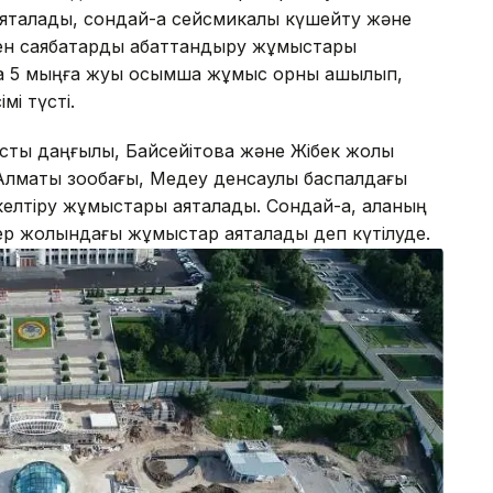
қталады, сондай-ақ сейсмикалық күшейту және
ен саябақтарды абаттандыру жұмыстары
да 5 мыңға жуық қосымша жұмыс орны ашылып,
мі түсті.
стық даңғылы, Байсейітова және Жібек жолы
Алматы зообағы, Медеу денсаулық баспалдағы
келтіру жұмыстары аяқталады. Сондай-ақ, қаланың
лер жолындағы жұмыстар аяқталады деп күтілуде.