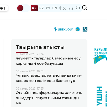
KZ
QZ
РУ
EN
中文
ق ز
ЎЗ
ORT
Тақырыпқа қатысты
06 тамыз 2026, 21:24
Әлеуметтік тауарлар бағасының өсу
қарқыны 4 есе баяулады
06 тамыз 2026, 19:41
Ұлттық тауарлар каталогында киім-
кешек пен көлік көш бастап тұр
06 тамыз 2026, 17:25
Онлайн платформаларда алкоголь
өнімдерін сатуға тыйым салынды
ма