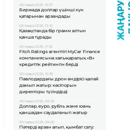
06 тамыз 2026, 15:57
Биржада доллар үшінші күн
қатарынан арзандады
06 тамыз 2026, 13:10
Қазақстанда бір грамм алтын
қанша тұрады
06 тамыз 2026, 11:35
Fitch Ratings агенттігі MyCar Finance
компаниясына халықаралық «B»
кредиттік рейтингін берді
06 тамыз 2026, 10:18
Павлодардағы дрон өндірісі қалай
дамып жатыр: кәсіпорын
директоры түсіндірді
06 тамыз 2026, 08:30
Доллар, еуро, рубль және юань
қаншадан саудаланып жатыр
06 тамыз 2026, 08:00
Пәтерді арзан алып, қымбат сату: