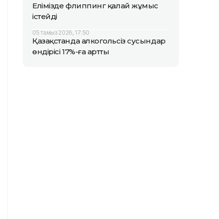
Елімізде флиппинг қалай жұмыс
істейді
05 тамыз 2026, 17:50
Қазақстанда алкогольсіз сусындар
өндірісі 17%-ға артты