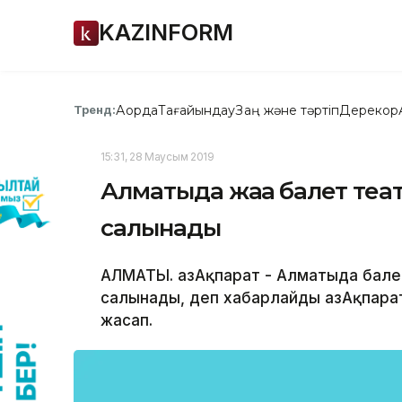
KAZINFORM
Ақорда
Тағайындау
Заң және тәртіп
Дерекқор
Тренд:
15:31, 28 Маусым 2019
Алматыда жаңа балет теа
салынады
АЛМАТЫ. ҚазАқпарат - Алматыда бале
салынады, деп хабарлайды ҚазАқпарат
жасап.