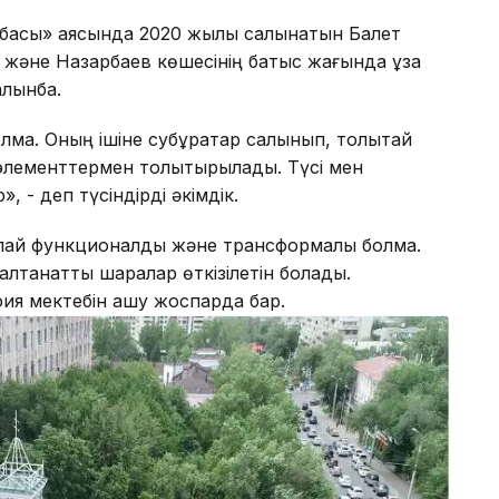
обасы» аясында 2020 жылы салынатын Балет
әне Назарбаев көшесінің батыс жағында ұзақ
лынбақ.
ақ. Оның ішіне субұрқақтар салынып, толықтай
элементтермен толықтырылады. Түсі мен
 - деп түсіндірді әкімдік.
лай функционалды және трансформалы болмақ.
салтанатты шаралар өткізілетін болады.
ия мектебін ашу жоспарда бар.