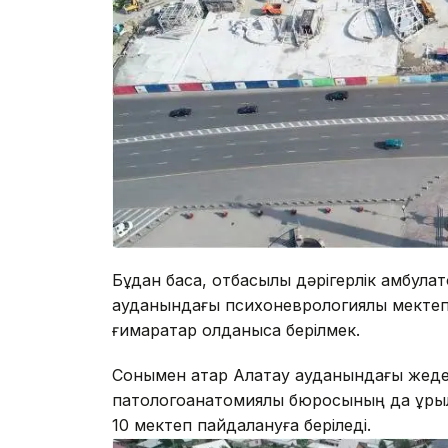
Бұдан басқа, отбасылық дәрігерлік амбул
ауданындағы психоневрологиялық мектеп
ғимаратар қолданысқа берілмек.
Сонымен қатар Алатау ауданындағы жедел
патологоанатомиялық бюросының да құрыл
10 мектеп пайдалануға беріледі.