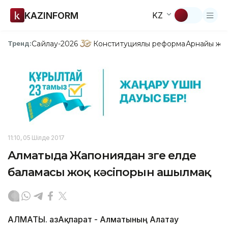
KAZINFORM
KZ
Сайлау-2026
Конституциялық реформа
Арнайы жо
Тренд:
11:10, 05 Шілде 2017
Алматыда Жапониядан өзге елде
баламасы жоқ кәсіпорын ашылмақ
АЛМАТЫ. ҚазАқпарат - Алматының Алатау