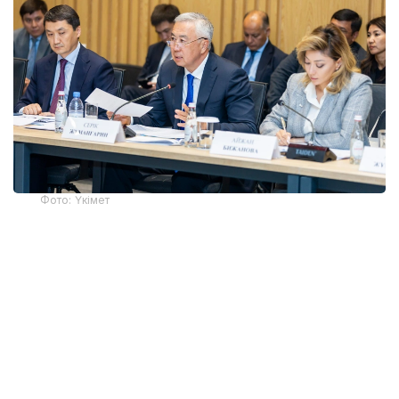
Фото: Үкімет
Қатысушыларға Жеңіл өнеркәсіпті дамытудың 2026-
2030 жылдарға арналған кешенді жоспарының
негізгі ережелері таныстырылды. Өнеркәсіп вице-
министрі Олжас Сапарбеков атап өткендей, құжат
заңнама, сатып алу тетігін жетілдіру, «көлеңкелі»
импортқа қарсы іс-қимыл, инвестиция тарту,
отандық брендті дамыту мен кадр даярлауға