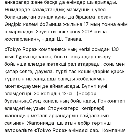
анкералар және басқа да өнімдер шығарылады.
Өнімдерде қазақстандық мазмұнның үлесі
болғандықтан өзіндік құны да біршама арзан.
Өндіріс көлемі бойынша жылына 17 мың тонна өнім
шығарылады. Зауытты іске қосу 2018 жылға
жоспарланған», - деді Ш. Танака.
«Tokyo Rope» компаниясының негізі осыдан 130
жыл бұрын қаланған, болат арқандар шығару
бойынша әлемде жетекші рөл атқарады, сонымен
қатар селге, дауылға, түрлі тас көшкіндеріне қарсы
түратын нысандарды салуды жобалаумен,
монтаждаумен де айналысады. Бүгінгі күні
әлемдегі ірі 20 көпірдің 12-сі (Босфор
бұғазының,Суэц каналының бойындағы, Гонконгтегі
әлемдегі ең ұзын Стоункатерс көпірлері)
жапондық металл арқандарын пайдаланып
салынған. Жапонияда шығатын әрбір төртінші
автокөлікте «Tokyo Rope» өнімдері бар. Компания