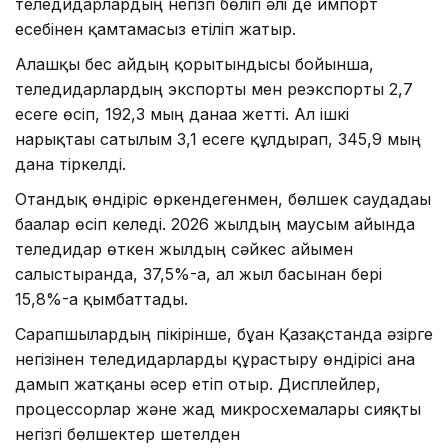
теледидарлардың негізгі бөлігі әлі де импорт
есебінен қамтамасыз етіліп жатыр.
Алғашқы бес айдың қорытындысы бойынша,
теледидарлардың экспорты мен реэкспорты 2,7
есеге өсіп, 192,3 мың данаға жетті. Ал ішкі
нарықтағы сатылым 3,1 есеге құлдырап, 345,9 мың
дана тіркелді.
Отандық өндіріс өркендегенмен, бөлшек саудадағы
бағалар өсіп келеді. 2026 жылдың маусым айында
теледидар өткен жылдың сәйкес айымен
салыстырғанда, 37,5%-ға, ал жыл басынан бері
15,8%-ға қымбаттады.
Сарапшылардың пікірінше, бұған Қазақстанда әзірге
негізінен теледидарларды құрастыру өндірісі ғана
дамып жатқаны әсер етіп отыр. Дисплейлер,
процессорлар және жад микросхемалары сияқты
негізгі бөлшектер шетелден