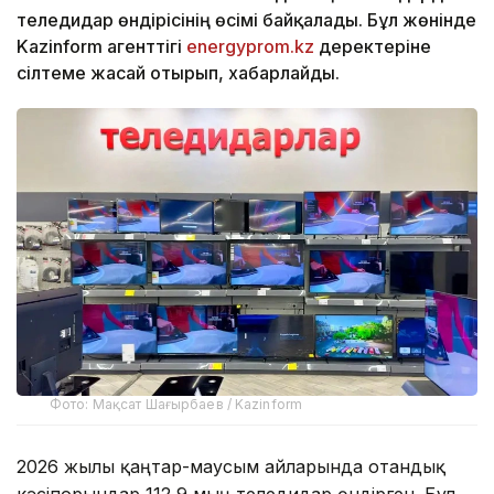
теледидар өндірісінің өсімі байқалады. Бұл жөнінде
Kazinform агенттігі
energyprom.kz
деректеріне
сілтеме жасай отырып, хабарлайды.
Фото: Мақсат Шағырбаев / Kazinform
2026 жылы қаңтар-маусым айларында отандық