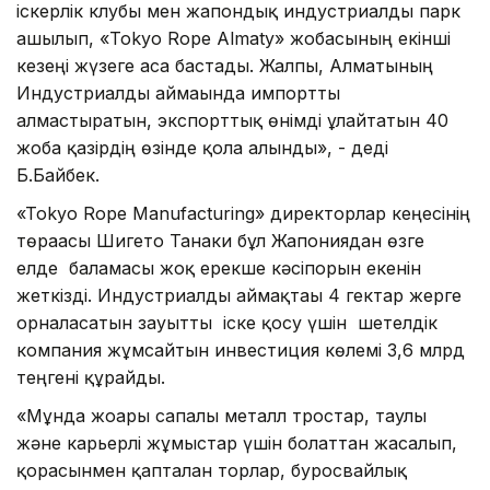
іскерлік клубы мен жапондық индустриалды парк
ашылып, «Tokyo Rope Almaty» жобасының екінші
кезеңі жүзеге аса бастады. Жалпы, Алматының
Индустриалды аймағында импортты
алмастыратын, экспорттық өнімді ұлғайтатын 40
жоба қазірдің өзінде қолға алынды», - деді
Б.Байбек.
«Tokyo Rope Manufacturing» директорлар кеңесінің
төрағасы Шигето Танаки бұл Жапониядан өзге
елде баламасы жоқ ерекше кәсіпорын екенін
жеткізді. Индустриалды аймақтағы 4 гектар жерге
орналасатын зауытты іске қосу үшін шетелдік
компания жұмсайтын инвестиция көлемі 3,6 млрд
теңгені құрайды.
«Мұнда жоғары сапалы металл тростар, таулы
және карьерлі жұмыстар үшін болаттан жасалып,
қорғасынмен қапталған торлар, буросвайлық