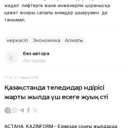
жедел лифтерге және инженерлік қорғанысқа
қажет жоғары сапалы өнімдер шығарумен де
танымал.
Өнеркәсіп
Экономика
Алматы
без автора
Авторлар
17:10, 07 Тамыз 2026
Қазақстанда теледидар өндірісі
жарты жылда үш есеге жуық өсті
АСТАНА. KAZINFORM – Елімізде соңғы жылдарда