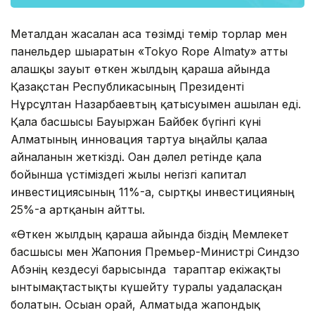
Металдан жасалған аса төзімді темір торлар мен
панельдер шығаратын «Tokyo Rope Almaty» атты
алғашқы зауыт өткен жылдың қараша айында
Қазақстан Республикасының Президенті
Нұрсұлтан Назарбаевтың қатысуымен ашылған еді.
Қала басшысы Бауыржан Байбек бүгінгі күні
Алматының инновация тартуға ыңғайлы қалаға
айналғанын жеткізді. Оған дәлел ретінде қала
бойынша үстіміздегі жылы негізгі капитал
инвестициясының 11%-ға, сыртқы инвестицияның
25%-ға артқанын айтты.
«Өткен жылдың қараша айында біздің Мемлекет
басшысы мен Жапония Премьер-Министрі Синдзо
Абэнің кездесуі барысында тараптар екіжақты
ынтымақтастықты күшейту туралы уағдаласқан
болатын. Осыған орай, Алматыда жапондық