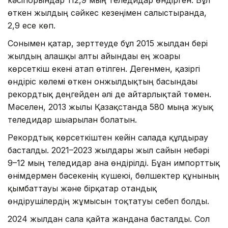
кәсіпорындар 112,9 мың теледидар өндірген. Бұл
өткен жылдың сәйкес кезеңімен салыстырғанда,
2,9 есе көп.
Сонымен қатар, зерттеуде бұл 2015 жылдан бері
жылдың алғашқы алты айындағы ең жоғары
көрсеткіш екені атап өтілген. Дегенмен, қазіргі
өндіріс көлемі өткен онжылдықтың басындағы
рекордтық деңгейден әлі де айтарлықтай төмен.
Мәселен, 2013 жылы Қазақстанда 580 мыңға жуық
теледидар шығарылған болатын.
Рекордтық көрсеткіштен кейін салада құлдырау
басталды. 2021–2023 жылдары жыл сайын небәрі
9–12 мың теледидар ғана өндірілді. Бұған импорттық
өнімдермен бәсекенің күшеюі, бөлшектер құнының
қымбаттауы және бірқатар отандық
өндірушілердің жұмысын тоқтатуы себеп болды.
2024 жылдан сала қайта жандана басталды. Сол