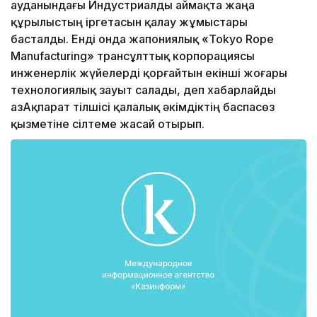
ауданындағы Индустриалды аймақта жаңа
құрылыстың іргетасын қалау жұмыстары
басталды. Енді онда жапониялық «Tokyo Rope
Manufacturing» трансұлттық корпорациясы
инженерлік жүйелерді қорғайтын екінші жоғары
технологиялық зауыт салады, деп хабарлайды
ҚазАқпарат тілшісі қалалық әкімдіктің баспасөз
қызметіне сілтеме жасай отырып.