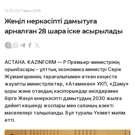
15:30, 06 Тамыз 2026
Жеңіл өнеркәсіпті дамытуға
арналған 28 шара іске асырылады
АСТАНА. KAZINFORM — ҚР Премьер-министрінің
орынбасары – ұлттық экономика министрі Серік
Жұманғариннің төрағалығымен өткен кеңесте
жауапты министрліктер, «Атамекен» ҰКП, «Даму»
қоры және отандық кәсіпорындар өкілдерімен
бірге Жеңіл өнеркәсіпті дамытудың 2030 жылға
дейінгі кешенді жоспары мен саланың өзекті
мәселелері талқыланды. Бұл туралы Үкімет мәлім
етті.