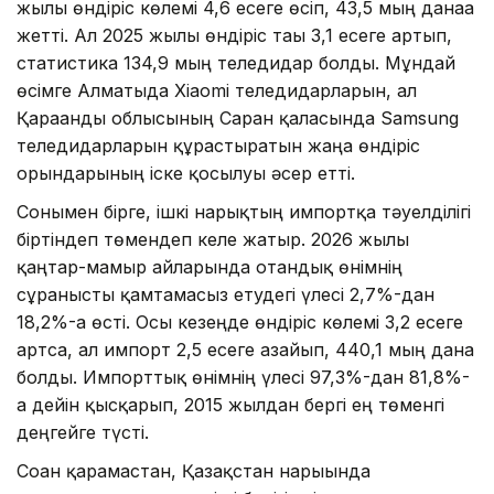
жылы өндіріс көлемі 4,6 есеге өсіп, 43,5 мың данаға
жетті. Ал 2025 жылы өндіріс тағы 3,1 есеге артып,
статистика 134,9 мың теледидар болды. Мұндай
өсімге Алматыда Xiaomi теледидарларын, ал
Қарағанды облысының Саран қаласында Samsung
теледидарларын құрастыратын жаңа өндіріс
орындарының іске қосылуы әсер етті.
Сонымен бірге, ішкі нарықтың импортқа тәуелділігі
біртіндеп төмендеп келе жатыр. 2026 жылы
қаңтар-мамыр айларында отандық өнімнің
сұранысты қамтамасыз етудегі үлесі 2,7%-дан
18,2%-ға өсті. Осы кезеңде өндіріс көлемі 3,2 есеге
артса, ал импорт 2,5 есеге азайып, 440,1 мың дана
болды. Импорттық өнімнің үлесі 97,3%-дан 81,8%-
ға дейін қысқарып, 2015 жылдан бергі ең төменгі
деңгейге түсті.
Соған қарамастан, Қазақстан нарығында