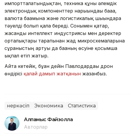
импортталатындықтан, техника құны әлемдік
электрондық компоненттер нарығындағы бағаға,
валюта бағамына және логистикалық шығындарға
тәуелді болып қала береді. Сонымен қатар,
жасанды интеллект индустриясы мен деректер
орталықтары тарапынан жад микросхемаларына
сұраныстың артуы да бағаның өсуіне қосымша
ықпал етіп жатыр.
Айта кетейік, бұған дейін Павлодардағы дрон
өндірісі
қалай дамып жатқанын
жазғанбыз.
Өнеркәсіп
Экономика
Статистика
Алпамыс Файзолла
Авторлар