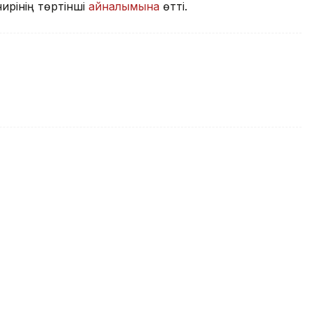
ирінің төртінші
айналымына
өтті.
ағы турнирдің 1/8
білді