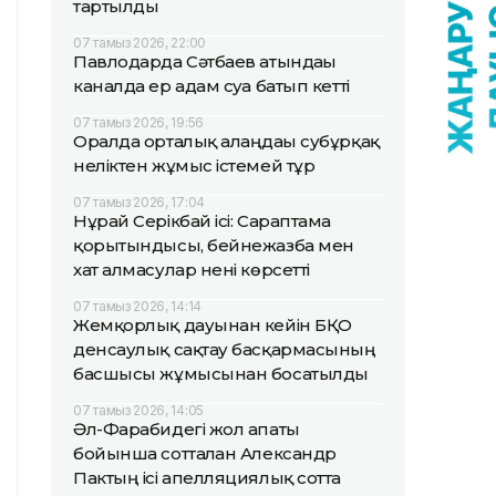
тартылды
07 тамыз 2026, 22:00
Павлодарда Сәтбаев атындағы
каналда ер адам суға батып кетті
07 тамыз 2026, 19:56
Оралда орталық алаңдағы субұрқақ
неліктен жұмыс істемей тұр
07 тамыз 2026, 17:04
Нұрай Серікбай ісі: Сараптама
қорытындысы, бейнежазба мен
хат алмасулар нені көрсетті
07 тамыз 2026, 14:14
Жемқорлық дауынан кейін БҚО
денсаулық сақтау басқармасының
басшысы жұмысынан босатылды
07 тамыз 2026, 14:05
Әл-Фарабидегі жол апаты
бойынша сотталған Александр
Пактың ісі апелляциялық сотта