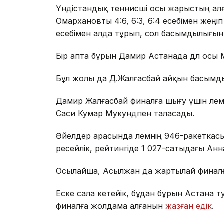
Үндістандық теннисші осы жарыстың ал
Омархановты 4:6, 6:3, 6:4 есебімен жеңіп
есебімен алда тұрып, сол басымдылығын
Бір апта бұрын Дамир Астанада дәл осы М.
Бұл жолы да Д.Жалғасбай айқын басымдыл
Дамир Жалғасбай финалға шығу үшін әлем
Саси Кумар Мукундпен таласады.
Әйелдер арасында әлемнің 946-ракетка
ресейлік, рейтингіде 1 027-сатыдағы Ан
Осылайша, Асылжан да жартылай финал
Еске сала кетейік, бұдан бұрын Астана 
финалға жолдама алғанын
жазған едік
.