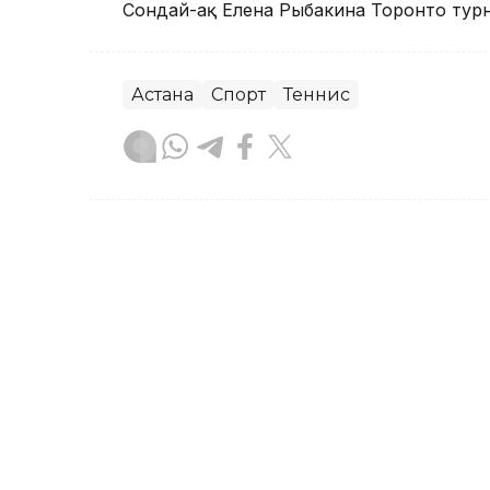
Сондай-ақ Елена Рыбакина Торонто турн
Астана
Спорт
Теннис
Ғайсағали Сейтақ
Авторлар
05:43, 08 Тамыз 2026
Елена Рыбакина Торонтод
финалындағы қарсыласын 