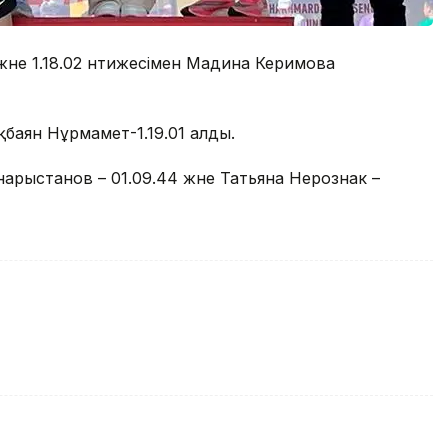
әне 1.18.02 нәтижесімен Мадина Керимова
қбаян Нұрмамет-1.19.01 алды.⠀
рыстанов – 01.09.44 және Татьяна Нерознак –