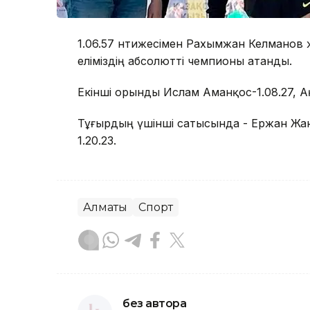
1.06.57 нәтижесімен Рахымжан Келманов ж
еліміздің абсолютті чемпионы атанды.⠀
Екінші орынды Ислам Аманқос-1.08.27, А
Тұғырдың үшінші сатысында - Ержан Жана
1.20.23.
Алматы
Спорт
без автора