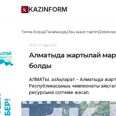
KAZINFORM
Ақорда
Тағайындау
Заң және тәртіп
Дерекқор
Тренд:
16:00, 17 Сәуір 2022
Алматыда жартылай мар
болды
АЛМАТЫ. ҚазАқпарат - Алматыда жарт
Республикасының чемпионаты аяқталд
ресурсына сілтеме жасап.