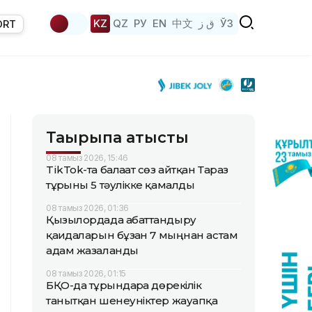
KZ
QZ
РУ
EN
中文
ق ز
ЎЗ
ORT
Тақырыпқа қатысты
08 тамыз 2026, 15:46
TikTok-та балағат сөз айтқан Тараз
тұрғыны 5 тәулікке қамалды
08 тамыз 2026, 01:36
Қызылордада абаттандыру
қағидаларын бұзған 7 мыңнан астам
адам жазаланды
08 тамыз 2026, 01:15
БҚО-да тұрғындарға дөрекілік
танытқан шенеуніктер жауапқа