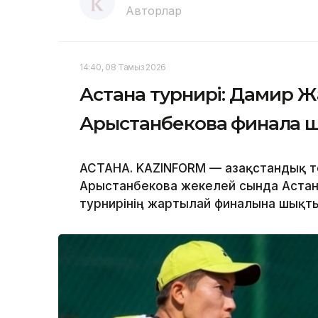
Авторлар
14:40, 08 Тамыз 2026
Астана турнирі: Дамир Ж
Арыстанбекова финалға ш
АСТАНА. KAZINFORM — Қазақстандық 
Арыстанбекова жекелей сында Астана
турнирінің жартылай финалына шықты