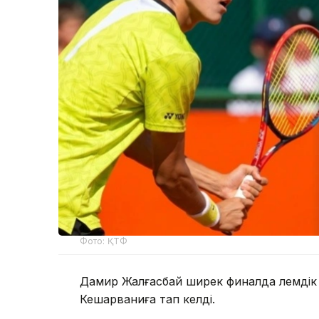
Фото: ҚТФ
Дамир Жалғасбай ширек финалда әлемдік
Кешарваниға тап келді.