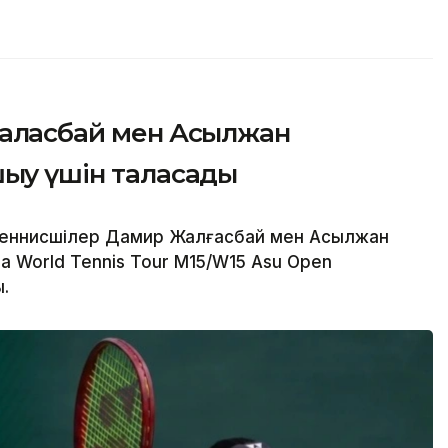
алғасбай мен Асылжан
ығу үшін таласады
теннисшілер Дамир Жалғасбай мен Асылжан
 World Tennis Tour M15/W15 Asu Open
.