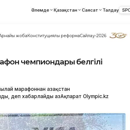
Әлемде
Қазақстан
Саясат
Талдау
SP
Арнайы жоба
Конституциялық реформа
Сайлау-2026
афон чемпиондары белгілі
ылай марафоннан Қазақстан
ы, деп хабарлайды ҚазАқпарат Olympic.kz