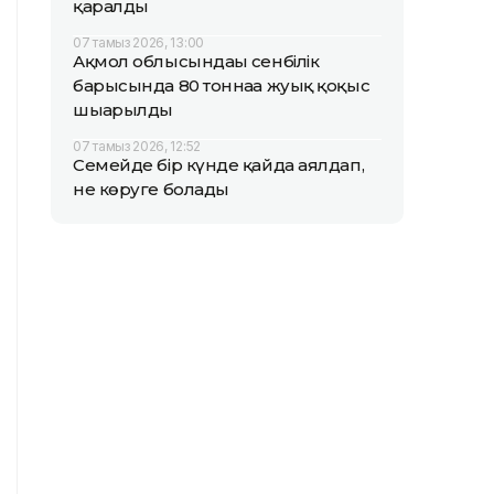
қаралды
07 тамыз 2026, 13:00
Ақмол облысындағы сенбілік
барысында 80 тоннаға жуық қоқыс
шығарылды
07 тамыз 2026, 12:52
Семейде бір күнде қайда аялдап,
не көруге болады