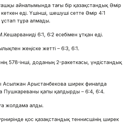
ғашқы айналымында тағы бір қазақстандық Әмір
 кеткен еді. Үшінші, шешуші сетте Әмір 4:1
 ұстап тұра алмады.
Кешарваниді 6:1, 6:2 есебімен ұтқан еді.
ықпен жеңіске жетті – 6:3, 6:1.
нің 578-інші, доданың 2-ракеткасы, үндістандық
сы Асылжан Арыстанбекова ширек финалда
на Пушкареваны қапы қалдырды – 6:4, 6:4.
ға жолдама алды.
турнирінде қос қазақстандық теннисшінің ширек