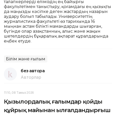
талапкерлерді еліміздің ең байырғы
факультетімен таныстыру, қоғамдағы ең қызықты
да маңызды кәсіпке деген жастардың назарын
аудару болып табылады. Университеттің
журналистика факультеті өз тарихында 16
мыңнан астам білікті мамандарды шығарған,
бүгінде олар Қазақстанның, алыс және жақын
шетелдердің бұқаралық ақпарат құралдарында
еңбек етуде.
Білім және ғылым
без автора
Авторлар
11:10, 08 Тамыз 2026
Қызылордалық ғалымдар қойдың
құйрық майынан ылғалдандырғыш