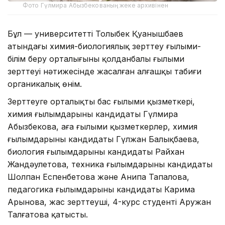
Фото Гүлмира Абызбекованың жеке архивінен
Бұл — университеттің Толыбек Қуанышбаев
атындағы химия-биологиялық зерттеу ғылыми-
білім беру орталығының қолданбалы ғылыми
зерттеуі нәтижесінде жасалған алғашқы табиғи
органикалық өнім.
Зерттеуге орталықтың бас ғылыми қызметкері,
химия ғылымдарының кандидаты Гүлмира
Абызбекова, аға ғылыми қызметкерлер, химия
ғылымдарының кандидаты Гүлжан Балықбаева,
биология ғылымдарының кандидаты Райхан
Жандәулетова, техника ғылымдарының кандидаты
Шолпан Еспенбетова және Анипа Тапалова,
педагогика ғылымдарының кандидаты Карима
Арынова, жас зерттеуші, 4-курс студенті Аружан
Талғатова қатысты.