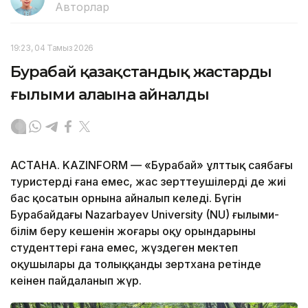
Авторлар
19:23, 04 Тамыз 2026
Бурабай қазақстандық жастардың
ғылыми алаңына айналды
АСТАНА. KAZINFORM — «Бурабай» ұлттық саябағы
туристердің ғана емес, жас зерттеушілердің де жиі
бас қосатын орнына айналып келеді. Бүгін
Бурабайдағы Nazarbayev University (NU) ғылыми-
білім беру кешенін жоғары оқу орындарының
студенттері ғана емес, жүздеген мектеп
оқушылары да толыққанды зертхана ретінде
кеңінен пайдаланып жүр.