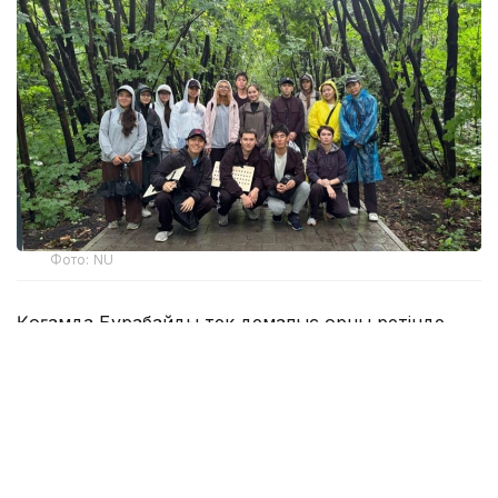
Фото: NU
Қоғамда Бурабайды тек демалыс орны ретінде
қабылдау қалыптасқан. Алайда өңірдің
инфрақұрылымы оның зор ғылыми әлеуеті бар
екенін дәлелдеп отыр. Университет базасы
тәжірибелік зерттеулерге белсенді түрде
жұмылдырылған: мұнда NU Жаратылыстану,
әлеуметтік және гуманитарлық ғылымдар мектебі