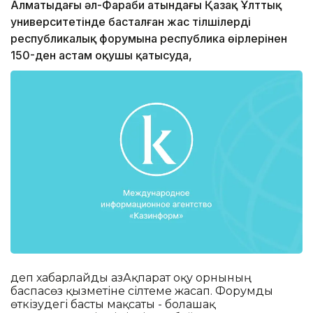
Алматыдағы әл-Фараби атындағы Қазақ Ұлттық
университетінде басталған жас тілшілердің
республикалық форумына республика өңірлерінен
150-ден астам оқушы қатысуда,
деп хабарлайды ҚазАқпарат оқу орнының
баспасөз қызметіне сілтеме жасап. Форумды
өткізудегі басты мақсаты - болашақ