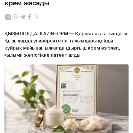
крем жасады
ҚЫЗЫЛОРДА. KAZINFORM — Қорқыт ата атындағы
Қызылорда университетінің ғалымдары қойдың
құйрық майынан ылғалдандырғыш крем әзірлеп,
ғылыми жетістікке патент алды.