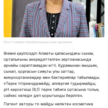
Фото Гүлмира Абызбекованың жеке архивінен
Өнімнің қауіпсіздігі Алматы қаласындағы сынақ
орталығының аккредиттелген зертханасында
арнайы сараптамадан өтті. Құрамынан мышьяк,
сынап, қорғасын сияқты улы заттар,
микроорганизмдер мен бактериялар табылмады.
«Теріні тітіркендірмейді, аллергия тудырмайды,
pH көрсеткіші (6,1) терінің табиғи ортасына толық
сәйкес келеді» деп қорытынды берілген.
Патент авторы тоң майдың неліктен косметика