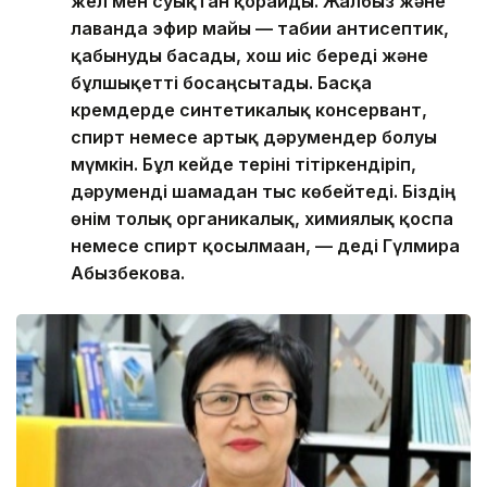
жел мен суықтан қорғайды. Жалбыз және
лаванда эфир майы — табиғи антисептик,
қабынуды басады, хош иіс береді және
бұлшықетті босаңсытады. Басқа
кремдерде синтетикалық консервант,
спирт немесе артық дәрумендер болуы
мүмкін. Бұл кейде теріні тітіркендіріп,
дәруменді шамадан тыс көбейтеді. Біздің
өнім толық органикалық, химиялық қоспа
немесе спирт қосылмаған, — деді Гүлмира
Абызбекова.