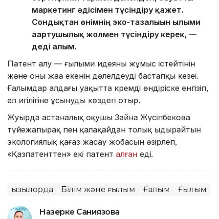
маркетинг әдісімен түсіндіру қажет.
Сондықтан өнімнің эко-тазалығын ғылыми
ағартушылық жолмен түсіндіру керек, —
деді ғалым.
Патент алу — ғылыми идеяның жұмыс істейтінін
және оның жаңа екенін дәлелдеудің бастапқы кезеңі.
Ғалымдар алдағы уақытта кремді өндіріске енгізіп,
ел игілігіне ұсынуды көздеп отыр.
Жуырда астаналық оқушы Зайна Жүсіпбекова
түйежапырақ пен қалақайдан толық ыдырайтын
экологиялық қағаз жасау жобасын әзірлеп,
«Қазпатенттен» екі патент
алған
еді.
Қызылорда
Білім және ғылым
Ғалым
Ғылым
Назерке Саниязова