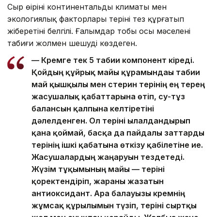
Сыр өңірінің континентальды климаты мен
экологиялық факторлары теріні тез құрғатып
жіберетіні белгілі. Ғалымдар тобы осы мәселені
табиғи жолмен шешуді көздеген.
— Кремге тек 5 табиғи компонент кіреді.
Қойдың құйрық майы құрамындағы табиғи
май қышқылы мен стерин терінің ең терең
жасушалық қабаттарына өтіп, су-тұз
балансын қалпына келтіретіні
дәлелденген. Ол теріні ылғалдандырып
қана қоймай, басқа да пайдалы заттарды
терінің ішкі қабатына өткізу қабілетіне ие.
Жасушалардың жаңаруын тездетеді.
Жүзім тұқымының майы — теріні
қоректендіріп, жараны жазатын
антиоксидант. Ара балауызы кремнің
жұмсақ құрылымын түзіп, теріні сыртқы