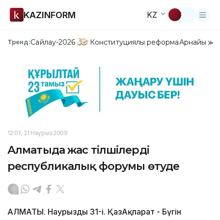
KAZINFORM
KZ
Сайлау-2026
Конституциялық реформа
Арнайы жо
Тренд:
12:01, 31 Наурыз 2009
Алматыда жас тілшілердің
республикалық форумы өтуде
АЛМАТЫ. Наурыздың 31-і. ҚазАқпарат - Бүгін