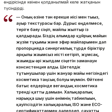
өндірісінде кеңінен қолданылмай келе жатқанын
түсіндірді.
— Оның өзіне тән ерекше иісі мен тығыз,
ауыр текстурасы бар. Дұрыс өңделмесе,
теріге баяу сіңіп, майлы жылтыр із
қалдырады. Біздің ғалымдар құйрық майын
жүзім тұқымы және эфир майларымен дәл
пропорцияда синергиялық түрде біріктіру
арқылы жағымсыз иісті кетіріп, жұмсақ,
жағымды әрі жылдам сіңетін заманауи
консистенция алды. Шетелдік
тұтынушылар үшін жануар майы негізіндегі
косметика таңсық болуы мүмкін. Өйткені
батыс елдерінде вегандық косметика
тренді қатты дамыған. Халықаралық
нарыққа шығу үшін өнімнің табиғилығын,
қауіпсіздігін халықаралық ISO және ECO-
сертификаттармен дәлелдеп, сауатты