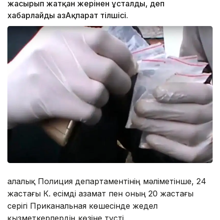
жасырып жатқан жерінен ұсталды, деп
хабарлайды ҚазАқпарат тілшісі.
Қалалық Полиция департаментінің мәліметінше, 24
жастағы К. есімді азамат пен оның 20 жастағы
серігі Приканальная көшесінде жедел
қызметкерлердің көзіне түсті.