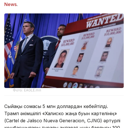
News
.
Фото: EAGLE.mn
Сыйақы сомасы 5 млн доллардан көбейтілді.
Трамп әкімшілігі «Халиско жаңа буын картелінің»
(Cartel de Jalisco Nueva Generacion, CJNG) әртүрлі
көшбасшылары туралы ақпарат үшін барлығы 100