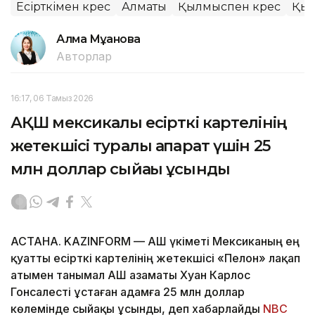
Есірткімен күрес
Алматы
Қылмыспен күрес
Қы
Алма Мұқанова
Авторлар
16:17, 06 Тамыз 2026
АҚШ мексикалық есірткі картелінің
жетекшісі туралы ақпарат үшін 25
млн доллар сыйақы ұсынды
АСТАНА. KAZINFORM — АҚШ үкіметі Мексиканың ең
қуатты есірткі картелінің жетекшісі «Пелон» лақап
атымен танымал АҚШ азаматы Хуан Карлос
Гонсалесті ұстаған адамға 25 млн доллар
көлемінде сыйақы ұсынды, деп хабарлайды
NBC