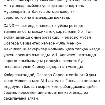
млн доллар сыйақы ұсынды және картель
мүшелерінің отбасылары мен іскерлік
серіктестеріне визаларды шектеді.
CJNG — шетелдік лаңкестік ұйым ретінде
танылған сегіз мексикалық картельдің бірі. Топ
ақпан айында оның жетекшісі Немесио Рубен
Осегера Сервантес немесе «Эль Менчо»
мексикалық әскерилер қолынан қаза тапқан кезде
үлкен соққыға жығылды. АҚШ Халиско штатында
зорлық-зомбылықтың өршуіне әкелген бұл
операция үшін барлау ақпаратын ұсынды.
Хабарланғандай, Осегера Сервантестің өгей ұлы
және Мексика мен АҚШ азаматы Гонсалес авокадо
өндіруден бастап есірткі контрабандасына дейін
барлық нәрсемен айналысатын картельді өз
бақылауына алған.