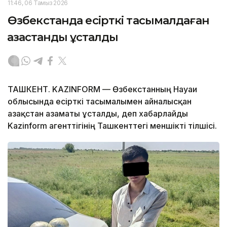
11:46, 06 Тамыз 2026
Өзбекстанда есірткі тасымалдаған
қазақстандық ұсталды
ТАШКЕНТ. KAZINFORM — Өзбекстанның Науаи
облысында есірткі тасымалымен айналысқан
Қазақстан азаматы ұсталды, деп хабарлайды
Kazinform агенттігінің Ташкенттегі меншікті тілшісі.