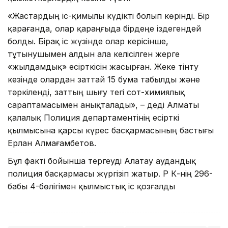
«Жастардың іс-қимылы күдікті болып көрінді. Бір
қарағанда, олар қараңғыда бірдеңе іздегендей
болды. Бірақ іс жүзінде олар керісінше,
тұтынушымен алдын ала келісілген жерге
«жылдамдық» есірткісін жасырған. Жеке тінту
кезінде олардан заттай 15 бума табылды және
тәркіленді, заттың шығу тегі сот-химиялық
сараптамасымен анықталады», – деді Алматы
қалалық Полиция департаментінің есірткі
қылмысына қарсы күрес басқармасының бастығы
Ерлан Алмағамбетов.
Бұл факті бойынша тергеуді Алатау аудандық
полиция басқармасы жүргізіп жатыр. ҚР ҚК-нің 296-
бабы 4-бөлігімен қылмыстық іс қозғалды