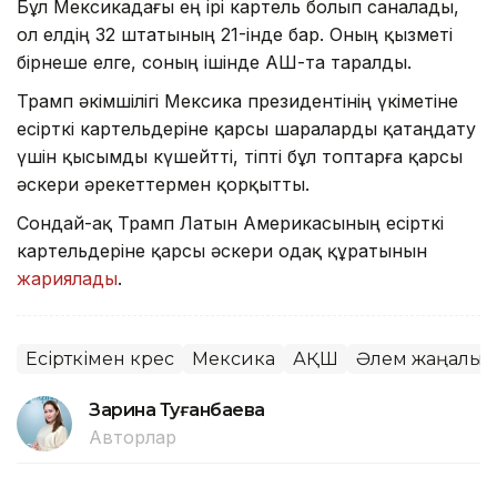
Бұл Мексикадағы ең ірі картель болып саналады,
ол елдің 32 штатының 21-інде бар. Оның қызметі
бірнеше елге, соның ішінде АҚШ-та таралды.
Трамп әкімшілігі Мексика президентінің үкіметіне
есірткі картельдеріне қарсы шараларды қатаңдату
үшін қысымды күшейтті, тіпті бұл топтарға қарсы
әскери әрекеттермен қорқытты.
Сондай-ақ Трамп Латын Америкасының есірткі
картельдеріне қарсы әскери одақ құратынын
жариялады
.
Есірткімен күрес
Мексика
АҚШ
Әлем жаңалық
Зарина Туғанбаева
Авторлар