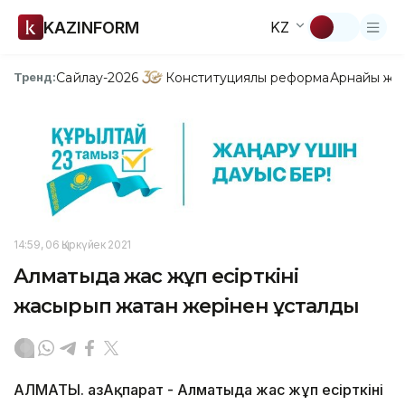
KAZINFORM
KZ
Сайлау-2026
Конституциялық реформа
Арнайы жо
Тренд:
14:59, 06 Қыркүйек 2021
Алматыда жас жұп есірткіні
жасырып жатқан жерінен ұсталды
АЛМАТЫ. ҚазАқпарат - Алматыда жас жұп есірткіні