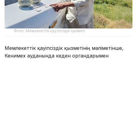
Фото: Мемлекеттік қауіпсіздік қызметі
Мемлекеттік қауіпсіздік қызметінің мәліметінше,
Кенимех ауданында кеден органдарымен
бірлескен арнайы операция барысында 24 жастағы
ер адам қолға түсті. Cobalt маркалы көлігін тексеру
кезінде одан екі түйіншек табылып, сараптама
нәтижесінде оның жалпы салмағы 2,87 келі апиын
екені
анықталды
.
Алдын ала мәлімет бойынша, есірткі шекара
арқылы заңсыз өткізілгеннен кейін алдын ала
дайындалған жасырын орынға қалдырылған. Кейін
күдікті аталған затты сол жерден алып кеткен.