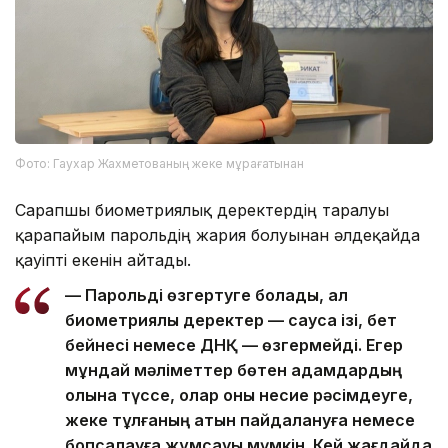
Фото: Гаухар Жахметованың жеке мұрағатынан
Сарапшы биометриялық деректердің таралуы
қарапайым парольдің жария болуынан әлдеқайда
қауіпті екенін айтады.
— Парольді өзгертуге болады, ал
биометриялық деректер — саусақ ізі, бет
бейнесі немесе ДНҚ — өзгермейді. Егер
мұндай мәліметтер бөтен адамдардың
қолына түссе, олар оны несие рәсімдеуге,
жеке тұлғаның атын пайдалануға немесе
бопсалауға жұмсауы мүмкін. Кей жағдайда