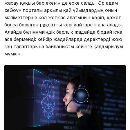
жасау құқығы бар екенін де еске салды. Әр адам
«eGov» порталы арқылы қай ұйымдардың оның
мәліметтеріне қол жеткізе алатынын көріп, қажет
болса берілген рұқсатты кері қайтарып ала алады.
Алайда бұл мүмкіндік барлық жағдайда бірдей іске
аса бермейді: кейбір жағдайларда деректерді жою
заң талаптарына байланысты кейінге қалдырылуы
мүмкін.