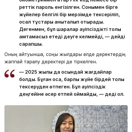
реттік пароль енгізілген. Сонымен бірге
жүйелер белгілі бір мерзімде тексеріліп,
осал тұстары анықталып отырады.
Дегенмен, бұл шаралар қауіпсіздікті толық
қамтамасыз етеді деуге келмейді, — дейді
сарапшы.
Оның айтуынша, соңғы жылдары елде деректердің
жаппай таралу деректері де тіркелген.
— 2025 жылы да осындай жағдайлар
болды. Бұған қоса, барлық жүйе бірдей толық
тексеруден өтпеген. Бұл қауіпсіздік
деңгейіне әсер етпей қоймайды, — деді ол.