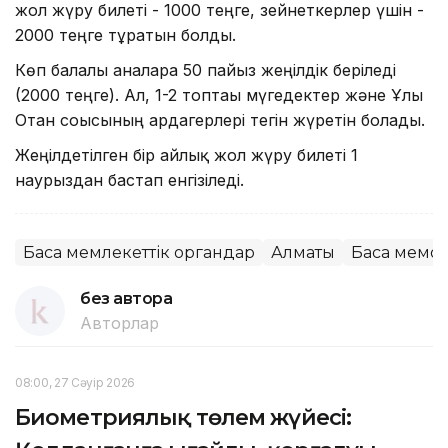
жол жүру билеті - 1000 теңге, зейнеткерлер үшін -
2000 теңге тұратын болды.
Көп балалы аналарға 50 пайыз жеңілдік беріледі
(2000 теңге). Ал, 1-2 топтағы мүгедектер және Ұлы
Отан соғысының ардагерлері тегін жүретін болады.
Жеңілдетілген бір айлық жол жүру билеті 1
наурыздан бастап енгізіледі.
Басқа мемлекеттік органдар
Алматы
Басқа мемо
без автора
Авторлар
08:00, 27 Сәуір 2026
Биометриялық төлем жүйесі: