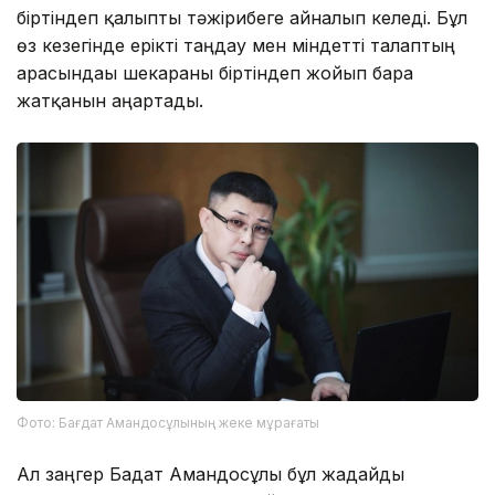
біртіндеп қалыпты тәжірибеге айналып келеді. Бұл
өз кезегінде ерікті таңдау мен міндетті талаптың
арасындағы шекараны біртіндеп жойып бара
жатқанын аңғартады.
Фото: Бағдат Амандосұлының жеке мұрағаты
Ал заңгер Бағдат Амандосұлы бұл жағдайды