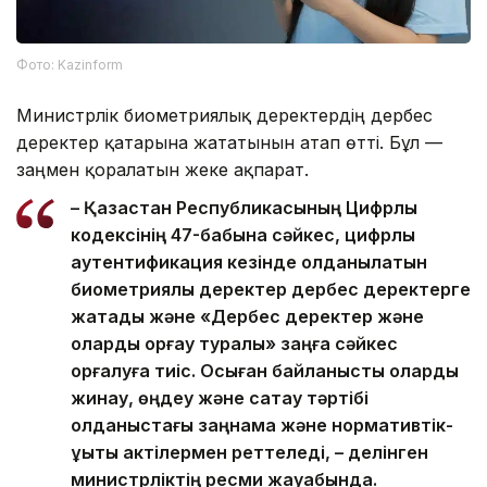
Фото: Kazinform
Министрлік биометриялық деректердің дербес
деректер қатарына жататынын атап өтті. Бұл —
заңмен қорғалатын жеке ақпарат.
– Қазақстан Республикасының Цифрлық
кодексінің 47-бабына сәйкес, цифрлық
аутентификация кезінде қолданылатын
биометриялық деректер дербес деректерге
жатады және «Дербес деректер және
оларды қорғау туралы» заңға сәйкес
қорғалуға тиіс. Осыған байланысты оларды
жинау, өңдеу және сақтау тәртібі
қолданыстағы заңнама және нормативтік-
құқықтық актілермен реттеледі, – делінген
министрліктің ресми жауабында.