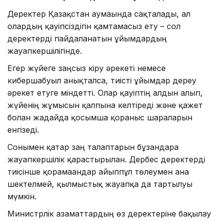
Деректер Қазақстан аумағында сақталады, ал
олардың қауіпсіздігін қамтамасыз ету – сол
деректерді пайдаланатын ұйымдардың
жауапкершілігінде.
Егер жүйеге заңсыз кіру әрекеті немесе
кибершабуыл анықталса, тиісті ұйымдар дереу
әрекет етуге міндетті. Олар қауіптің алдын алып,
жүйенің жұмысын қалпына келтіреді және қажет
болған жағдайда қосымша қорғаныс шараларын
енгізеді.
Сонымен қатар заң талаптарын бұзғандарға
жауапкершілік қарастырылған. Дербес деректерді
тиісінше қорғамағандар айыппұл төлеумен ғана
шектелмей, қылмыстық жауапқа да тартылуы
мүмкін.
Министрлік азаматтардың өз деректеріне бақылау