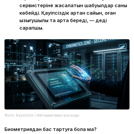
сервистеріне жасалатын шабуылдар саны
көбейді. Қауіпсіздік артқан сайын, оған
қызығушылық та арта береді, — деді
сарапшы.
Фото: Kazinform / ЖИ көмегімен жасалды
Биометриядан бас тартуға бола ма?