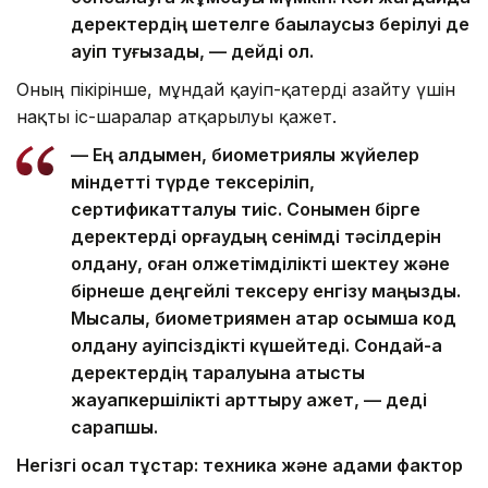
деректердің шетелге бақылаусыз берілуі де
қауіп туғызады, — дейді ол.
Оның пікірінше, мұндай қауіп-қатерді азайту үшін
нақты іс-шаралар атқарылуы қажет.
— Ең алдымен, биометриялық жүйелер
міндетті түрде тексеріліп,
сертификатталуы тиіс. Сонымен бірге
деректерді қорғаудың сенімді тәсілдерін
қолдану, оған қолжетімділікті шектеу және
бірнеше деңгейлі тексеру енгізу маңызды.
Мысалы, биометриямен қатар қосымша код
қолдану қауіпсіздікті күшейтеді. Сондай-ақ
деректердің таралуына қатысты
жауапкершілікті арттыру қажет, — деді
сарапшы.
Негізгі осал тұстар: техника және адами фактор