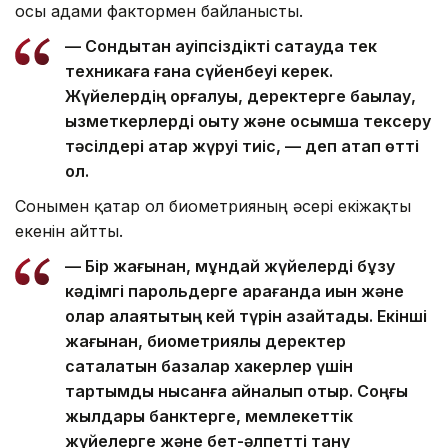
осы адами фактормен байланысты.
— Сондықтан қауіпсіздікті сақтауда тек
техникаға ғана сүйенбеуі керек.
Жүйелердің қорғалуы, деректерге бақылау,
қызметкерлерді оқыту және қосымша тексеру
тәсілдері қатар жүруі тиіс, — деп атап өтті
ол.
Сонымен қатар ол биометрияның әсері екіжақты
екенін айтты.
— Бір жағынан, мұндай жүйелерді бұзу
кәдімгі парольдерге қарағанда қиын және
олар алаяқтықтың кей түрін азайтады. Екінші
жағынан, биометриялық деректер
сақталатын базалар хакерлер үшін
тартымды нысанға айналып отыр. Соңғы
жылдары банктерге, мемлекеттік
жүйелерге және бет-әлпетті тану