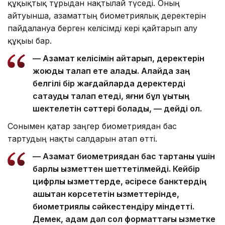
құқықтық тұрғыдан нақтылай түседі. Оның
айтуынша, азаматтың биометриялық деректерін
пайдалануға берген келісімді кері қайтарып алу
құқығы бар.
— Азамат келісімін қайтарып, деректерін
жоюды талап ете алады. Алайда заң
белгілі бір жағдайларда деректерді
сақтауды талап етеді, яғни бұл құқықтың
шектелетін сәттері болады, — дейді ол.
Сонымен қатар заңгер биометриядан бас
тартудың нақты салдарын атап өтті.
— Азамат биометриядан бас тартқаны үшін
барлық қызметтен шеттетілмейді. Кейбір
цифрлық қызметтерде, әсіресе банктердің
қашықтан көрсететін қызметтерінде,
биометриялық сәйкестендіру міндетті.
Демек, адам дәл сол форматтағы қызметке