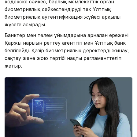
кодекске сәйкес, барлық мемлекеттік орган
биометриялық сәйкестендіруді тек Ұлттық
биометриялық аутентификация жүйесі арқылы
жүзеге асырады.
Банктер мен төлем ұйымдарына арналған ережені
Қаржы нарығын реттеу агенттігі мен Ұлттық банк
белгілейді. Қазір биометриялық деректерді жинау,
сақтау және жою тәртібі нақты регламенттеліп
жатыр.