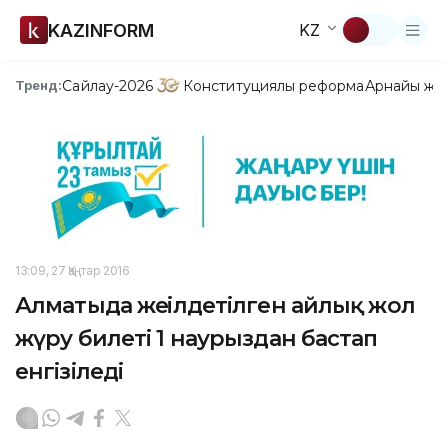
KAZINFORM
KZ
Сайлау-2026
Конституциялық реформа
Арнайы жо
Тренд:
13:09, 27 Қаңтар 2016
Алматыда жеңілдетілген айлық жол
жүру билеті 1 наурыздан бастап
енгізіледі