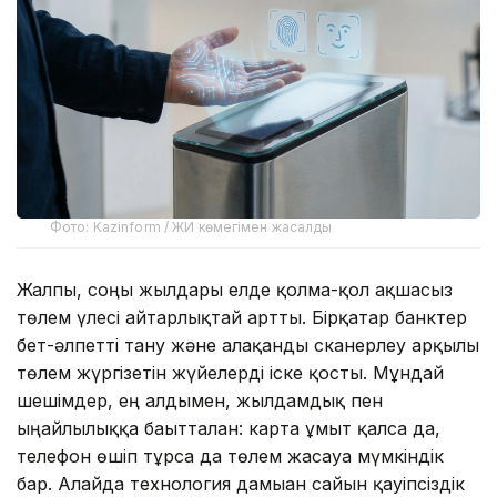
Фото: Kazinform / ЖИ көмегімен жасалды
Жалпы, соңғы жылдары елде қолма-қол ақшасыз
төлем үлесі айтарлықтай артты. Бірқатар банктер
бет-әлпетті тану және алақанды сканерлеу арқылы
төлем жүргізетін жүйелерді іске қосты. Мұндай
шешімдер, ең алдымен, жылдамдық пен
ыңғайлылыққа бағытталған: карта ұмыт қалса да,
телефон өшіп тұрса да төлем жасауға мүмкіндік
бар. Алайда технология дамыған сайын қауіпсіздік