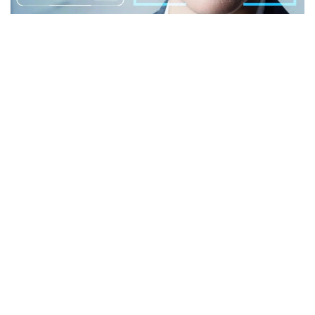
Фото: istockphoto.com
Әлемдік тәжірибе: технология бар, бірақ бәрі
бірдей сене бермейді
Биометриялық технологияларға қатысты
алаңдаушылық бекер емес. Әлемдік тәжірибе бұл
жүйелердің кей жағдайда қателік жіберіп, даулы
жағдайларға себеп болғанын көрсетіп отыр.
Мәселен, АҚШ-та бет-әлпетті тану жүйелері
адамдарды қате сәйкестендірген оқиғалар
тіркелген. Соның салдарынан тергеу барысында
жазықсыз азаматтардың аты аталған жағдайлар да
болған. Бұл ең озық алгоритмдердің өзі мінсіз емес
екенін аңғартады.
Ал Үндістан-да ірі Aadhaar жүйесінде миллиондаған
пайдаланушының деректері таралған жағдайлар