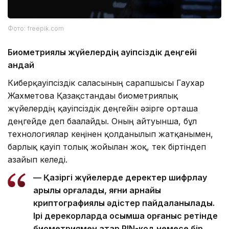
Фото: freepik.com
Биометриялық жүйелердің қауіпсіздік деңгейі
қандай
Киберқауіпсіздік саласының сарапшысы Гаухар
Жахметова Қазақстандағы биометриялық
жүйелердің қауіпсіздік деңгейін әзірге орташа
деңгейде деп бағалайды. Оның айтуынша, бұл
технологиялар кеңінен қолданылып жатқанымен,
барлық қауіп толық жойылған жоқ, тек біртіндеп
азайып келеді.
— Қазіргі жүйелерде деректер шифрлау
арқылы қорғалады, яғни арнайы
криптографиялық әдістер пайдаланылады.
Ірі дерекқорларда қосымша қорғаныс ретінде
биометриямен қатар PIN-код немесе бір