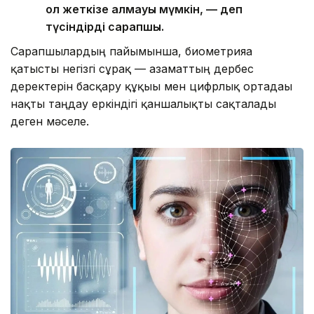
қол жеткізе алмауы мүмкін, — деп
түсіндірді сарапшы.
Сарапшылардың пайымынша, биометрияға
қатысты негізгі сұрақ — азаматтың дербес
деректерін басқару құқығы мен цифрлық ортадағы
нақты таңдау еркіндігі қаншалықты сақталады
деген мәселе.