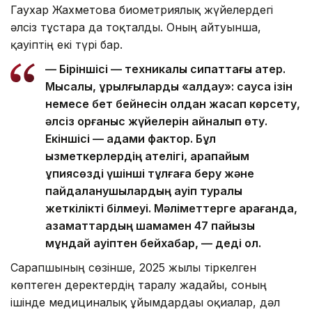
Гаухар Жахметова биометриялық жүйелердегі
әлсіз тұстарға да тоқталды. Оның айтуынша,
қауіптің екі түрі бар.
— Біріншісі — техникалық сипаттағы қатер.
Мысалы, құрылғыларды «алдау»: саусақ ізін
немесе бет бейнесін қолдан жасап көрсету,
әлсіз қорғаныс жүйелерін айналып өту.
Екіншісі — адами фактор. Бұл
қызметкерлердің қателігі, қарапайым
құпиясөзді үшінші тұлғаға беру және
пайдаланушылардың қауіп туралы
жеткілікті білмеуі. Мәліметтерге қарағанда,
азаматтардың шамамен 47 пайызы
мұндай қауіптен бейхабар, — деді ол.
Сарапшының сөзінше, 2025 жылы тіркелген
көптеген деректердің таралу жағдайы, соның
ішінде медициналық ұйымдардағы оқиғалар, дәл