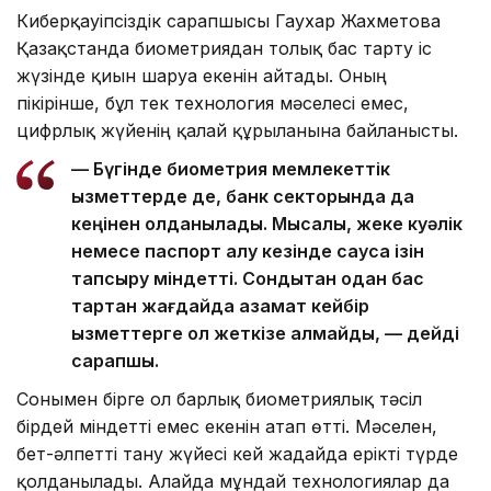
Киберқауіпсіздік сарапшысы Гаухар Жахметова
Қазақстанда биометриядан толық бас тарту іс
жүзінде қиын шаруа екенін айтады. Оның
пікірінше, бұл тек технология мәселесі емес,
цифрлық жүйенің қалай құрылғанына байланысты.
— Бүгінде биометрия мемлекеттік
қызметтерде де, банк секторында да
кеңінен қолданылады. Мысалы, жеке куәлік
немесе паспорт алу кезінде саусақ ізін
тапсыру міндетті. Сондықтан одан бас
тартқан жағдайда азамат кейбір
қызметтерге қол жеткізе алмайды, — дейді
сарапшы.
Сонымен бірге ол барлық биометриялық тәсіл
бірдей міндетті емес екенін атап өтті. Мәселен,
бет-әлпетті тану жүйесі кей жағдайда ерікті түрде
қолданылады. Алайда мұндай технологиялар да