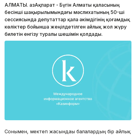
АЛМАТЫ. ҚазАқпарат - Бүгін Алматы қаласының
бесінші шақырылымындағы мәслихатының 50-ші
сессиясында депутаттар қала әкімдігінің қоғамдық
көліктер бойынша жеңілдетілген айлық жол жүру
билетін енгізу туралы шешімін қолдады.
Сонымен, мектеп жасындағы балалардың бір айлық