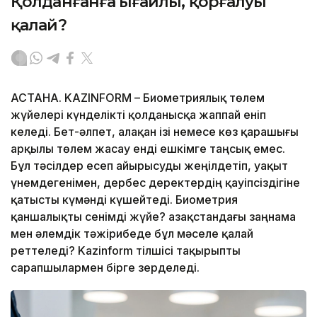
Қолданғанға ыңғайлы, қорғалуы
қалай?
АСТАНА. KAZINFORM – Биометриялық төлем
жүйелері күнделікті қолданысқа жаппай еніп
келеді. Бет-әлпет, алақан ізі немесе көз қарашығы
арқылы төлем жасау енді ешкімге таңсық емес.
Бұл тәсілдер есеп айырысуды жеңілдетіп, уақыт
үнемдегенімен, дербес деректердің қауіпсіздігіне
қатысты күмәнді күшейтеді. Биометрия
қаншалықты сенімді жүйе? Қазақстандағы заңнама
мен әлемдік тәжірибеде бұл мәселе қалай
реттеледі? Kazinform тілшісі тақырыпты
сарапшылармен бірге зерделеді.