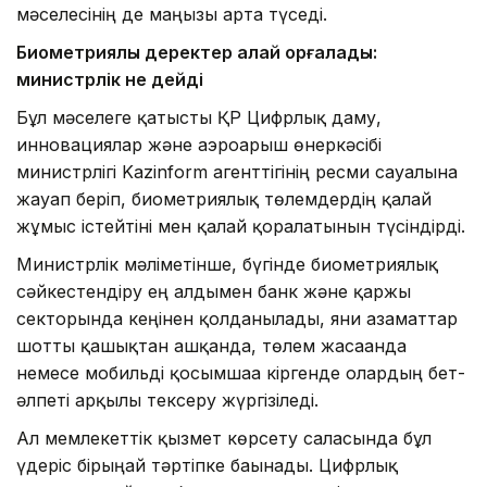
мәселесінің де маңызы арта түседі.
Биометриялық деректер қалай қорғалады:
министрлік не дейді
Бұл мәселеге қатысты ҚР Цифрлық даму,
инновациялар және аэроғарыш өнеркәсібі
министрлігі Kazinform агенттігінің ресми сауалына
жауап беріп, биометриялық төлемдердің қалай
жұмыс істейтіні мен қалай қорғалатынын түсіндірді.
Министрлік мәліметінше, бүгінде биометриялық
сәйкестендіру ең алдымен банк және қаржы
секторында кеңінен қолданылады, яғни азаматтар
шотты қашықтан ашқанда, төлем жасағанда
немесе мобильді қосымшаға кіргенде олардың бет-
әлпеті арқылы тексеру жүргізіледі.
Ал мемлекеттік қызмет көрсету саласында бұл
үдеріс бірыңғай тәртіпке бағынады. Цифрлық