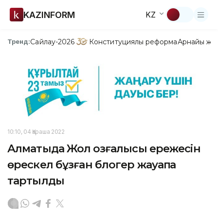
KAZINFORM
KZ
Сайлау-2026
Конституциялық реформа
Арнайы жо
Тренд:
10:10, 04 Қараша 2022
Алматыда Жол қозғалысы ережесін
өрескел бұзған блогер жауапқа
тартылды