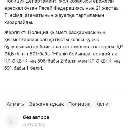
Полиция департаменті жол қозғалысы ережесін
өрескел бұзған Ресей Федерациясының 21 жастағы
Т. есімді азаматының жауапқа тартылғанын
хабарлайды.
Жергілікті Полиция қызметі басқармасының
қызметкерлері оған қатысты келесі құқық
бұзушылықтар бойынша хаттамалар толтырды: ҚР
ӘҚБтК-нің 601-бабы 1-бөлігі бойынша, сондай-ақ
ҚР ӘҚБтК-нің 596-бабы 2-бөлігі мен ҚР ӘҚБтК-нің
591-бабы 1-бөлігі.
Алматы
Заң және құқық
Полиция
Көлік
без автора
Авторлар