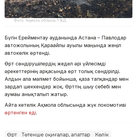
Фото: Ақмола облысы ТЖД
Бүгін Ерейментау ауданында Астана – Павлодар
автожолының Қарағайлы ауылы маңында жеңіл
автокөлік өртенді.
Өрт сөндірушілердің жедел әрі үйлесімді
әрекеттерінің арқасында өрт толық сөндірілді.
Алдын ала мәлімет бойынша, қаза тапқандар мен
зардап шеккендер жоқ. Өрттің шығу себебі мен
аумағы анықталып жатыр.
Айта кетелік Ақмола облысында жүк локомотиві
өртенген еді
.
Өрт
Төтенше оқиғалар, апаттар
Көлік