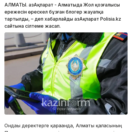
АЛМАТЫ. ҚазАқпарат - Алматыда Жол қозғалысы
ережесін өрескел бұзған блогер жауапқа
тартылды, – деп хабарлайды ҚазАқпарат Polisia.kz
сайтына сілтеме жасап.
Ондағы деректерге қарағанда, Алматы қаласының