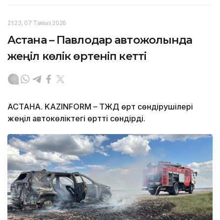
21:23, 07 Тамыз 2026
Астана – Павлодар автожолында
жеңіл көлік өртеніп кетті
АСТАНА. KAZINFORM – ТЖД өрт сөндірушілері
жеңіл автокөліктегі өртті сөндірді.