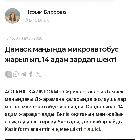
Назым Бөлесова
Авторлар
18:45, 07 Тамыз 2026
Дамаск маңында микроавтобус
жарылып, 14 адам зардап шекті
АСТАНА. KAZINFORM – Сирия астанасы Дамаск
маңындағы Джарамана қаласында жолаушылар
мінген микроавтобус жарылды. Салдарынан 14
адам жарақат алды. Билік оқиғаның мән-жайын
анықтау үшін тергеу бастады, деп хабарлайды
Kazinform агенттігінің меншікті тілшісі.