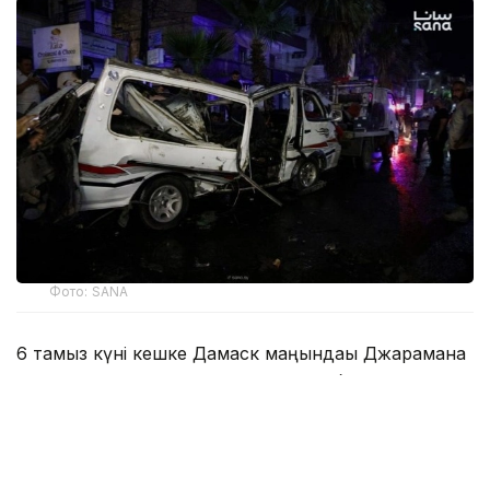
Фото: SANA
6 тамыз күні кешке Дамаск маңындағы Джарамана
қаласында жолаушылар микроавтобусына
қойылған жарылғыш құрылғы көлік қозғалыс кезінде
іске қосылды.
Сирияның SANA агенттігі Ішкі істер және